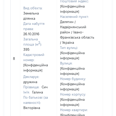
Поштовий індекс:
[Конфіденційна
Вид об'єкта:
інформація]
Земельна
Населений пункт:
ділянка
Делятин /
Дата набуття
Надвірнянський
права:
район / Івано-
26.10.2016
Франківська область
Загальна
/ Україна
2
площа (м
):
Тип вулиці:
395
[Конфіденційна
Кадастровий
інформація]
8
14560
номер:
Вулиця:
[Конфіденційна
[Конфіденційна
інформація]
інформація]
Декларує:
Номер будинку:
дружина
[Конфіденційна
Прізвище:
Сич
інформація]
Ім'я:
Галина
Номер корпусу:
По батькові (за
[Конфіденційна
наявності):
інформація]
Вікторівна
Номер квартири:
[Конфіденційна