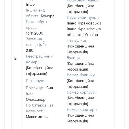
Поштовий індекс:
Інше
[Конфіденційна
Інший вид
інформація]
об'єкта:
Комора
Населений пункт:
Дата набуття
Івано-Франківськ /
права:
Івано-Франківська
13.11.2000
область / Україна
Загальна
Тип вулиці:
2
площа (м
):
[Конфіденційна
2.60
інформація]
[Не
Реєстраційний
Вулиця:
2
відом
номер:
[Конфіденційна
[Конфіденційна
інформація]
інформація]
Номер будинку:
Декларує:
[Конфіденційна
інформація]
Прізвище:
Сич
Номер корпусу:
Ім'я:
[Конфіденційна
Олександр
інформація]
По батькові (за
Номер квартири:
наявності):
[Конфіденційна
Максимович
інформація]