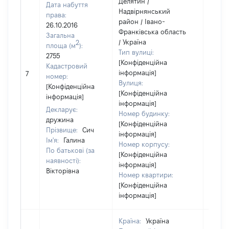
Делятин /
Дата набуття
Надвірнянський
права:
район / Івано-
26.10.2016
Франківська область
Загальна
/ Україна
2
площа (м
):
Тип вулиці:
2755
[Конфіденційна
Кадастровий
[Не
інформація]
7
номер:
відом
Вулиця:
[Конфіденційна
[Конфіденційна
інформація]
інформація]
Декларує:
Номер будинку:
дружина
[Конфіденційна
Прізвище:
Сич
інформація]
Ім'я:
Галина
Номер корпусу:
По батькові (за
[Конфіденційна
наявності):
інформація]
Вікторівна
Номер квартири:
[Конфіденційна
інформація]
Країна:
Україна