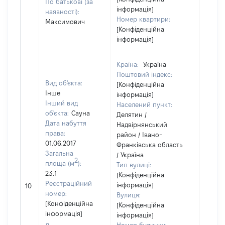
По батькові (за
інформація]
наявності):
Номер квартири:
Максимович
[Конфіденційна
інформація]
Країна:
Україна
Поштовий індекс:
Вид об'єкта:
[Конфіденційна
Інше
інформація]
Інший вид
Населений пункт:
об'єкта:
Сауна
Делятин /
Дата набуття
Надвірнянський
права:
район / Івано-
01.06.2017
Франківська область
Загальна
/ Україна
2
площа (м
):
Тип вулиці:
23.1
[Конфіденційна
[Не
Реєстраційний
інформація]
10
відом
номер:
Вулиця:
[Конфіденційна
[Конфіденційна
інформація]
інформація]