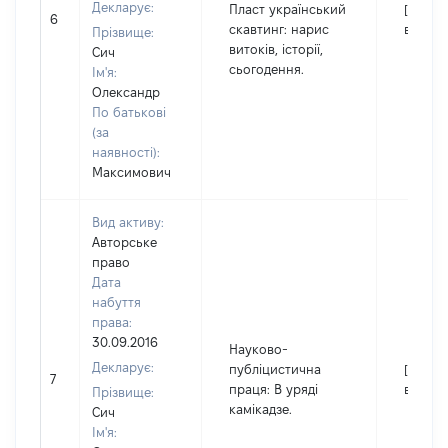
Декларує:
Пласт український
[Не
6
скавтинг: нарис
відомо
Прізвище:
витоків, історії,
Сич
сьогодення.
Ім'я:
Олександр
По батькові
(за
наявності):
Максимович
Вид активу:
Авторське
право
Дата
набуття
права:
30.09.2016
Науково-
Декларує:
публіцистична
[Не
7
праця: В уряді
відомо
Прізвище:
камікадзе.
Сич
Ім'я: