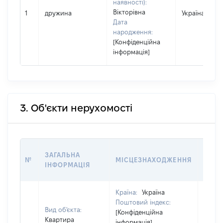
наявності):
Вікторівна
1
дружина
Україна
Дата
народження:
[Конфіденційна
інформація]
3. Об'єкти нерухомості
ВАРТ
ЗАГАЛЬНА
№
МІСЦЕЗНАХОДЖЕННЯ
НА Д
ІНФОРМАЦІЯ
НАБУ
Країна:
Україна
Поштовий індекс:
Вид об'єкта:
[Конфіденційна
Квартира
інформація]