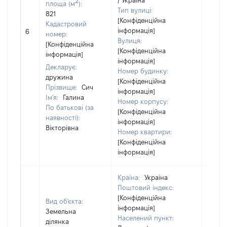
/ Україна
2
площа (м
):
Тип вулиці:
821
[Конфіденційна
Кадастровий
[Не
інформація]
6
номер:
відом
Вулиця:
[Конфіденційна
[Конфіденційна
інформація]
інформація]
Декларує:
Номер будинку:
дружина
[Конфіденційна
Прізвище:
Сич
інформація]
Ім'я:
Галина
Номер корпусу:
По батькові (за
[Конфіденційна
наявності):
інформація]
Вікторівна
Номер квартири:
[Конфіденційна
інформація]
Країна:
Україна
Поштовий індекс:
[Конфіденційна
Вид об'єкта:
інформація]
Земельна
Населений пункт:
ділянка