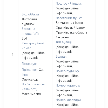
Поштовий індекс:
[Конфіденційна
інформація]
Вид об'єкта:
Населений пункт:
Житловий
Вовчинець / Івано-
будинок
Франківськ / Івано-
Загальна
2
Франківська область
Об'єкт
площа (м
):
/ Україна
повні
254
Тип вулиці:
частк
Реєстраційний
[Конфіденційна
побуд
номер:
інформація]
матері
[Конфіденційна
1
Вулиця:
за ко
інформація]
[Конфіденційна
суб'єк
Декларує:
інформація]
декла
Прізвище:
Сич
Номер будинку:
або ч
Ім'я:
[Конфіденційна
його сі
Олександр
інформація]
По батькові (за
Номер корпусу:
наявності):
[Конфіденційна
Максимович
інформація]
Номер квартири:
[Конфіденційна