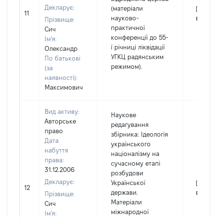
Декларує:
(матеріали
[Не
11
науково-
відомо
Прізвище:
практичної
Сич
конференції до 55-
Ім'я:
ї річниці ліквідації
Олександр
УГКЦ радянським
По батькові
режимом).
(за
наявності):
Максимович
Вид активу:
Наукове
Авторське
редагування
право
збірника: Ідеологія
Дата
українського
набуття
націоналізму на
права:
сучасному етапі
31.12.2006
розбудови
Декларує:
Української
[Не
12
держави.
відомо
Прізвище:
Матеріали
Сич
міжнародної
Ім'я: