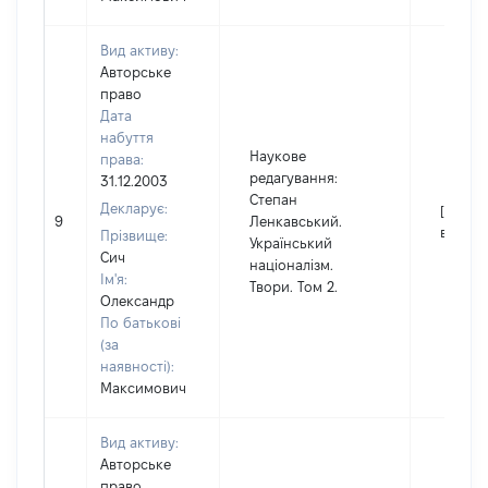
Вид активу:
Авторське
право
Дата
набуття
Наукове
права:
редагування:
31.12.2003
Степан
Декларує:
[Не
9
Ленкавський.
відомо
Прізвище:
Український
Сич
націоналізм.
Ім'я:
Твори. Том 2.
Олександр
По батькові
(за
наявності):
Максимович
Вид активу:
Авторське
право