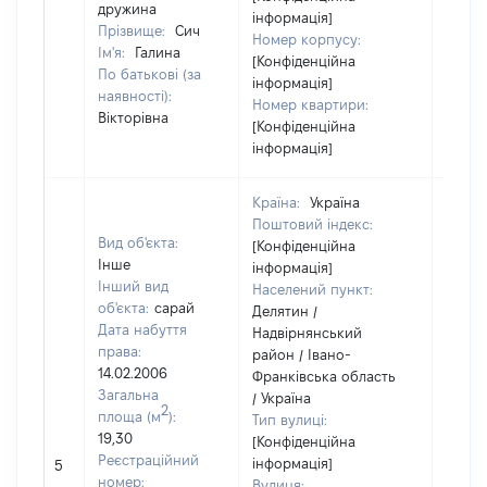
дружина
інформація]
Прізвище:
Сич
Номер корпусу:
Ім'я:
Галина
[Конфіденційна
По батькові (за
інформація]
наявності):
Номер квартири:
Вікторівна
[Конфіденційна
інформація]
Країна:
Україна
Поштовий індекс:
Вид об'єкта:
[Конфіденційна
Інше
інформація]
Інший вид
Населений пункт:
об'єкта:
сарай
Делятин /
Дата набуття
Надвірнянський
права:
район / Івано-
14.02.2006
Франківська область
Загальна
/ Україна
2
площа (м
):
Тип вулиці:
19,30
[Конфіденційна
Реєстраційний
інформація]
5
3026
номер:
Вулиця: