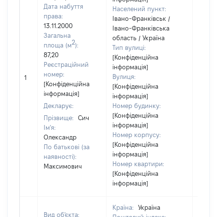
Дата набуття
Населений пункт:
права:
Івано-Франківськ /
13.11.2000
Івано-Франківська
Загальна
область / Україна
2
площа (м
):
Тип вулиці:
87,20
[Конфіденційна
Реєстраційний
інформація]
номер:
Вулиця:
1
15260
[Конфіденційна
[Конфіденційна
інформація]
інформація]
Декларує:
Номер будинку:
[Конфіденційна
Прізвище:
Сич
інформація]
Ім'я:
Номер корпусу:
Олександр
[Конфіденційна
По батькові (за
інформація]
наявності):
Номер квартири:
Максимович
[Конфіденційна
інформація]
Країна:
Україна
Вид об'єкта: