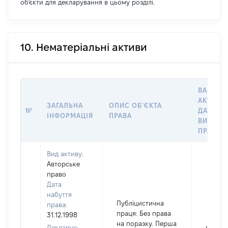
об'єкти для декларування в цьому розділі.
10. Нематеріальні активи
ВАРТІСТ
АКТИВУ
ЗАГАЛЬНА
ОПИС ОБ'ЄКТА
№
ДАТУ
ІНФОРМАЦІЯ
ПРАВА
ВИНИКН
ПРАВА
Вид активу:
Авторське
право
Дата
набуття
Публіцистична
права:
праця: Без права
31.12.1998
на поразку. Перша
Декларує: