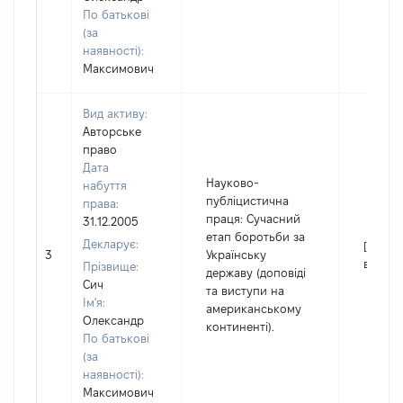
По батькові
(за
наявності):
Максимович
Вид активу:
Авторське
право
Дата
Науково-
набуття
публіцистична
права:
праця: Сучасний
31.12.2005
етап боротьби за
Декларує:
[Не
3
Українську
відомо
Прізвище:
державу (доповіді
Сич
та виступи на
Ім'я:
американському
Олександр
континенті).
По батькові
(за
наявності):
Максимович