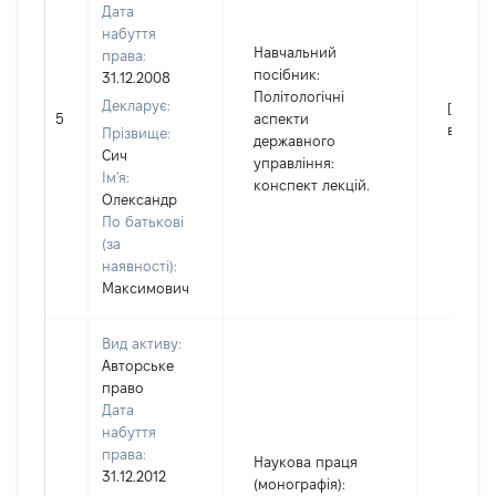
Дата
набуття
Навчальний
права:
посібник:
31.12.2008
Політологічні
Декларує:
[Не
5
аспекти
відомо
Прізвище:
державного
Сич
управління:
Ім'я:
конспект лекцій.
Олександр
По батькові
(за
наявності):
Максимович
Вид активу:
Авторське
право
Дата
набуття
права:
Наукова праця
31.12.2012
(монографія):