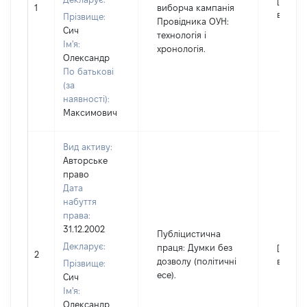
[Не
1
виборча кампанія
відомо
Прізвище:
Провідника ОУН:
Сич
технологія і
Ім'я:
хронологія.
Олександр
По батькові
(за
наявності):
Максимович
Вид активу:
Авторське
право
Дата
набуття
права:
31.12.2002
Публіцистична
Декларує:
праця: Думки без
[Не
2
дозволу (політичні
відомо
Прізвище:
есе).
Сич
Ім'я:
Олександр