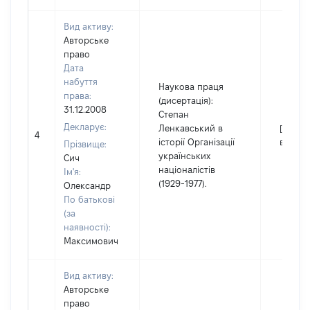
Вид активу:
Авторське
право
Дата
набуття
Наукова праця
права:
(дисертація):
31.12.2008
Степан
Декларує:
Ленкавський в
[Не
4
історії Організації
відомо
Прізвище:
українських
Сич
націоналістів
Ім'я:
(1929-1977).
Олександр
По батькові
(за
наявності):
Максимович
Вид активу:
Авторське
право