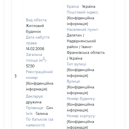
Країна:
Україна
Поштовий індекс:
[Конфіденційна
Вид об'єкта:
інформація]
Житловий
Населений пункт:
будинок
Делятин /
Дата набуття
Надвірнянський
права:
район / Івано-
14.02.2006
Франківська область
Загальна
/ Україна
2
площа (м
):
Тип вулиці:
57,50
[Конфіденційна
Реєстраційний
інформація]
3
19385
номер:
Вулиця:
[Конфіденційна
[Конфіденційна
інформація]
інформація]
Декларує:
Номер будинку:
дружина
[Конфіденційна
Прізвище:
Сич
інформація]
Ім'я:
Галина
Номер корпусу:
По батькові (за
[Конфіденційна
наявності):
інформація]