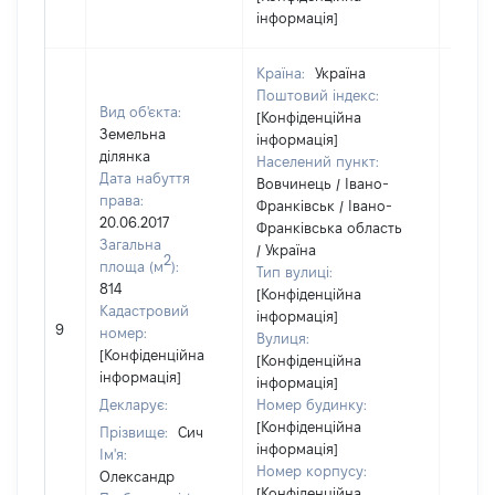
інформація]
Країна:
Україна
Поштовий індекс:
Вид об'єкта:
[Конфіденційна
Земельна
інформація]
ділянка
Населений пункт:
Дата набуття
Вовчинець / Івано-
права:
Франківськ / Івано-
20.06.2017
Франківська область
Загальна
/ Україна
2
площа (м
):
Тип вулиці:
814
[Конфіденційна
Кадастровий
інформація]
9
2000
номер:
Вулиця:
[Конфіденційна
[Конфіденційна
інформація]
інформація]
Декларує:
Номер будинку:
[Конфіденційна
Прізвище:
Сич
інформація]
Ім'я:
Номер корпусу:
Олександр
[Конфіденційна