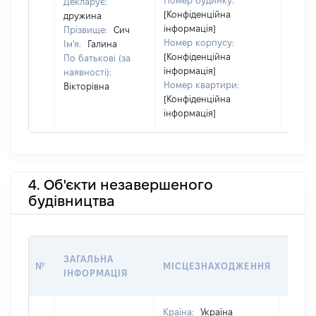
Номер будинку:
Декларує:
[Конфіденційна
дружина
інформація]
Прізвище:
Сич
Номер корпусу:
Ім'я:
Галина
[Конфіденційна
По батькові (за
інформація]
наявності):
Номер квартири:
Вікторівна
[Конфіденційна
інформація]
4. Об'єкти незавершеного
будівництва
ЗВ'Я
ЗАГАЛЬНА
№
МІСЦЕЗНАХОДЖЕННЯ
СУБ'
ІНФОРМАЦІЯ
ДЕКЛ
Країна:
Україна