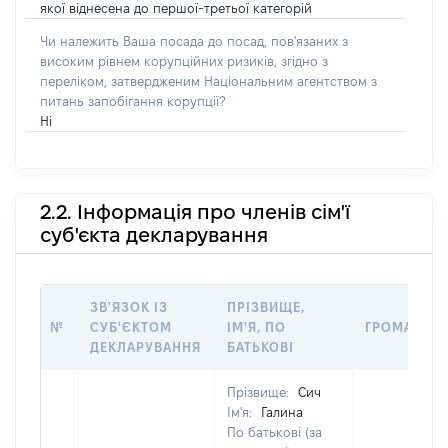
якої віднесена до першої-третьої категорій
Чи належить Ваша посада до посад, пов'язаних з
високим рівнем корупційних ризиків, згідно з
переліком, затвердженим Національним агентством з
питань запобігання корупції?
Ні
2.2. Інформація про членів сім'ї
суб'єкта декларування
ЗВ'ЯЗОК ІЗ
ПРІЗВИЩЕ,
№
СУБ'ЄКТОМ
ІМ'Я, ПО
ГРОМАДЯН
ДЕКЛАРУВАННЯ
БАТЬКОВІ
Прізвище:
Сич
Ім'я:
Галина
По батькові (за