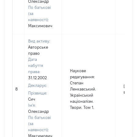
Олександр
По батькові
(за
наявності):
Максимович
Вид активу:
Авторське
право
Дата
набуття
Наукове
права:
редагування:
31.12.2002
Степан
Декларує:
[Не
8
Ленкавський.
відомо
Прізвище:
Український
Сич
націоналізм.
Ім'я:
Твори. Том 1.
Олександр
По батькові
(за
наявності):
Максимович