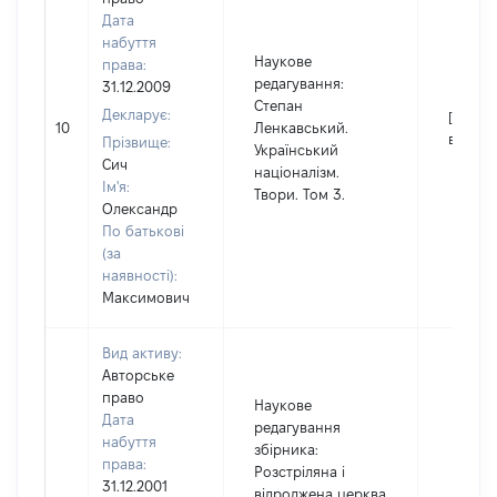
Дата
набуття
Наукове
права:
редагування:
31.12.2009
Степан
Декларує:
[Не
10
Ленкавський.
відомо
Прізвище:
Український
Сич
націоналізм.
Ім'я:
Твори. Том 3.
Олександр
По батькові
(за
наявності):
Максимович
Вид активу:
Авторське
право
Наукове
Дата
редагування
набуття
збірника:
права:
Розстріляна і
31.12.2001
відроджена церква