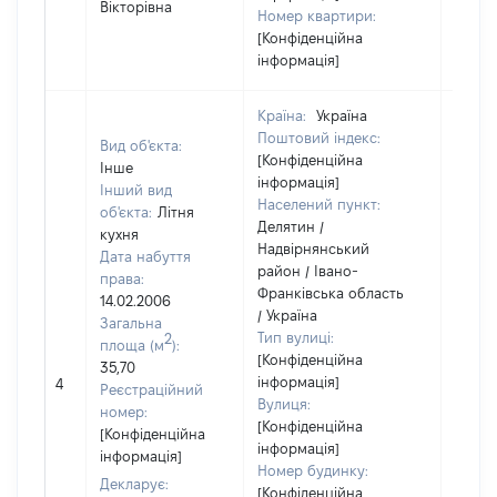
Вікторівна
Номер квартири:
[Конфіденційна
інформація]
Країна:
Україна
Поштовий індекс:
Вид об'єкта:
[Конфіденційна
Інше
інформація]
Інший вид
Населений пункт:
об'єкта:
Літня
Делятин /
кухня
Надвірнянський
Дата набуття
район / Івано-
права:
Франківська область
14.02.2006
/ Україна
Загальна
Тип вулиці:
2
площа (м
):
[Конфіденційна
35,70
інформація]
4
10934
Реєстраційний
Вулиця:
номер:
[Конфіденційна
[Конфіденційна
інформація]
інформація]
Номер будинку:
Декларує:
[Конфіденційна