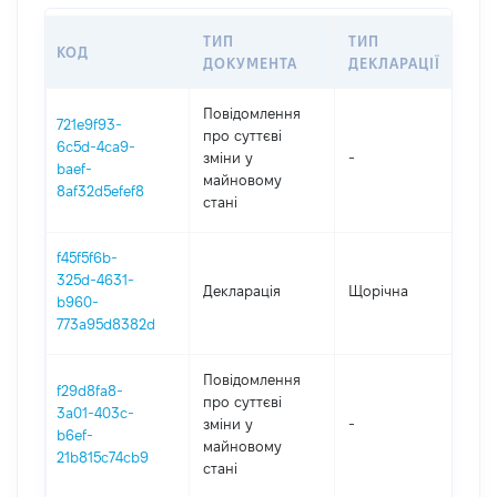
ТИП
ТИП
КОД
ПЕ
ДОКУМЕНТА
ДЕКЛАРАЦІЇ
Повідомлення
721e9f93-
про суттєві
6c5d-4ca9-
зміни y
-
202
baef-
майновому
8af32d5efef8
стані
f45f5f6b-
325d-4631-
Декларація
Щорічна
202
b960-
773a95d8382d
Повідомлення
f29d8fa8-
про суттєві
3a01-403c-
зміни y
-
202
b6ef-
майновому
21b815c74cb9
стані