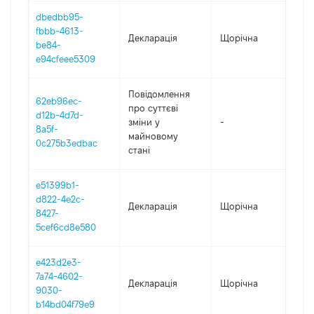
dbedbb95-
fbbb-4613-
Декларація
Щорічна
202
be84-
e94cfeee5309
Повідомлення
62eb96ec-
про суттєві
d12b-4d7d-
зміни y
-
202
8a5f-
майновому
0c275b3edbac
стані
e51399b1-
d822-4e2c-
Декларація
Щорічна
202
8427-
5cef6cd8e580
e423d2e3-
7a74-4602-
Декларація
Щорічна
202
9030-
b14bd04f79e9