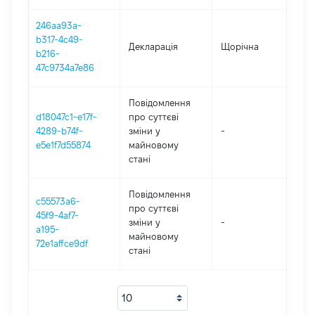
246aa93a-
b317-4c49-
Декларація
Щорічна
202
b216-
47c9734a7e86
Повідомлення
d18047c1-e17f-
про суттєві
4289-b74f-
зміни y
-
202
e5e1f7d55874
майновому
стані
Повідомлення
c55573a6-
про суттєві
45f9-4af7-
зміни y
-
202
a195-
майновому
72e1affce9df
стані