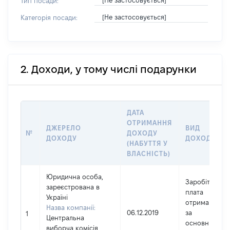
[Не застосовується]
Тип посади:
[Не застосовується]
Категорія посади:
2. Доходи, у тому числі подарунки
ДАТА
ОТРИМАННЯ
ДЖЕРЕЛО
ВИД
№
ДОХОДУ
ДОХОДУ
ДОХОДУ
(НАБУТТЯ У
ВЛАСНІСТЬ)
Юридична особа,
Заробітна
зареєстрована в
плата
Україні
отримана
Назва компанії:
06.12.2019
за
1
Центральна
основним
виборча комісія