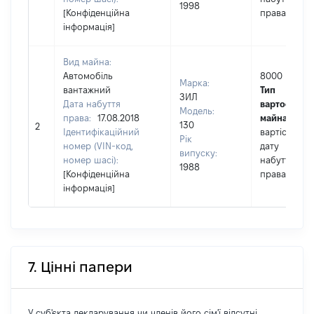
1998
[Конфіденційна
права
інформація]
Вид майна:
Автомобіль
8000
Марка:
вантажний
Тип
ЗИЛ
Дата набуття
вартості
Модель:
права:
17.08.2018
майна:
це
130
2
Ідентифікаційний
вартість на
Рік
номер (VIN-код,
дату
випуску:
номер шасі):
набуття
1988
[Конфіденційна
права
інформація]
7. Цінні папери
У суб'єкта декларування чи членів його сім'ї відсутні