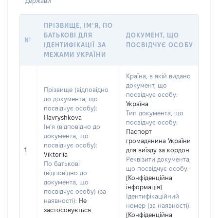
держави
ПРІЗВИЩЕ, ІМ’Я, ПО
БАТЬКОВІ ДЛЯ
ДОКУМЕНТ, ЩО
№
ІДЕНТИФІКАЦІЇ ЗА
ПОСВІДЧУЄ ОСОБУ
МЕЖАМИ УКРАЇНИ
Країна, в якій видано
документ, що
Прізвище (відповідно
посвідчує особу:
до документа, що
Україна
посвідчує особу):
Тип документа, що
Havryshkova
посвідчує особу:
Ім’я (відповідно до
Паспорт
документа, що
громадянина України
посвідчує особу):
1
для виїзду за кордон
Viktoriia
Реквізити документа,
По батькові
що посвідчує особу:
(відповідно до
[Конфіденційна
документа, що
інформація]
посвідчує особу) (за
Ідентифікаційний
наявності):
Не
номер (за наявності):
застосовується
[Конфіденційна