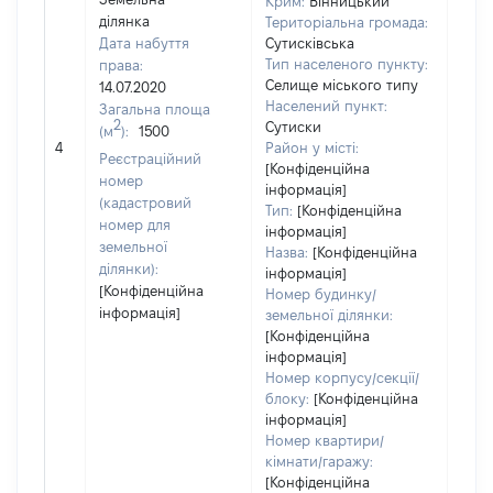
Крим:
Вінницький
ділянка
Територіальна громада:
Дата набуття
Сутисківська
Тип населеного пункту:
права:
Селище міського типу
14.07.2020
Населений пункт:
Загальна площа
2
Сутиски
(м
):
1500
[Не
4
Район у місті:
заст
Реєстраційний
[Конфіденційна
номер
інформація]
(кадастровий
Тип:
[Конфіденційна
номер для
інформація]
земельної
Назва:
[Конфіденційна
ділянки):
інформація]
[Конфіденційна
Номер будинку/
інформація]
земельної ділянки:
[Конфіденційна
інформація]
Номер корпусу/секції/
блоку:
[Конфіденційна
інформація]
Номер квартири/
кімнати/гаражу:
[Конфіденційна