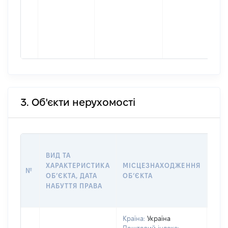
3. Об'єкти нерухомості
ВАР
ВИД ТА
ДАТ
ХАРАКТЕРИСТИКА
МІСЦЕЗНАХОДЖЕННЯ
ПРА
№
ОБʼЄКТА, ДАТА
ОБʼЄКТА
ОС
НАБУТТЯ ПРАВА
ГР
ОЦІ
Країна:
Україна