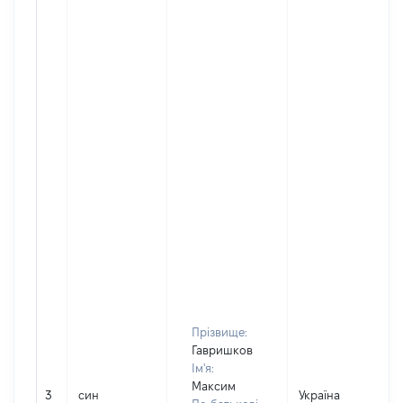
Прізвище:
Гавришков
Ім'я:
Максим
3
син
Україна