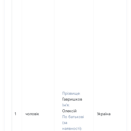
Прізвище:
Гавришков
Ім'я:
Олексій
1
чоловік
Україна
По батькові
(за
наявності):