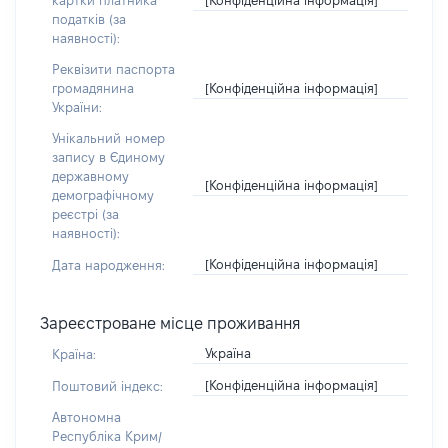
картки платника
податків (за
наявності):
Реквізити паспорта
[Конфіденційна інформація]
громадянина
України:
Унікальний номер
запису в Єдиному
державному
[Конфіденційна інформація]
демографічному
реєстрі (за
наявності):
[Конфіденційна інформація]
Дата народження:
Зареєстроване місце проживання
Україна
Країна:
[Конфіденційна інформація]
Поштовий індекс:
Автономна
Республіка Крим/