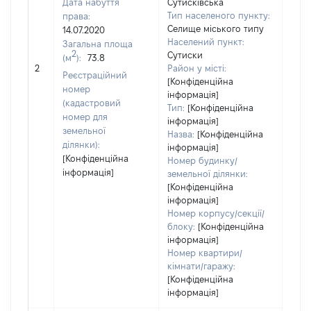
Дата набуття
Сутисківська
Тип населеного пункту:
права:
Селище міського типу
14.07.2020
Населений пункт:
Загальна площа
2
Сутиски
(м
):
73.8
[Не
2
Район у місті:
заст
Реєстраційний
[Конфіденційна
номер
інформація]
(кадастровий
Тип:
[Конфіденційна
номер для
інформація]
земельної
Назва:
[Конфіденційна
ділянки):
інформація]
[Конфіденційна
Номер будинку/
інформація]
земельної ділянки:
[Конфіденційна
інформація]
Номер корпусу/секції/
блоку:
[Конфіденційна
інформація]
Номер квартири/
кімнати/гаражу:
[Конфіденційна
інформація]