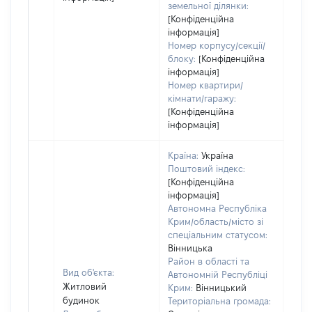
земельної ділянки:
[Конфіденційна
інформація]
Номер корпусу/секції/
блоку:
[Конфіденційна
інформація]
Номер квартири/
кімнати/гаражу:
[Конфіденційна
інформація]
Країна:
Україна
Поштовий індекс:
[Конфіденційна
інформація]
Автономна Республіка
Крим/область/місто зі
спеціальним статусом:
Вінницька
Район в області та
Вид об'єкта:
Автономній Республіці
Житловий
Крим:
Вінницький
будинок
Територіальна громада: