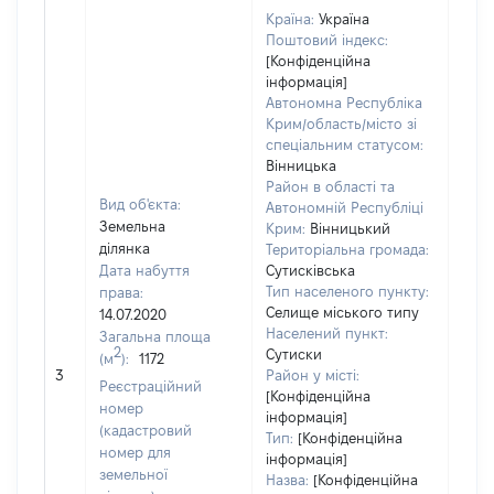
Країна:
Україна
Поштовий індекс:
[Конфіденційна
інформація]
Автономна Республіка
Крим/область/місто зі
спеціальним статусом:
Вінницька
Район в області та
Вид об'єкта:
Автономній Республіці
Земельна
Крим:
Вінницький
ділянка
Територіальна громада:
Дата набуття
Сутисківська
Тип населеного пункту:
права:
Селище міського типу
14.07.2020
Населений пункт:
Загальна площа
2
Сутиски
(м
):
1172
[Не
3
Район у місті:
заст
Реєстраційний
[Конфіденційна
номер
інформація]
(кадастровий
Тип:
[Конфіденційна
номер для
інформація]
земельної
Назва:
[Конфіденційна