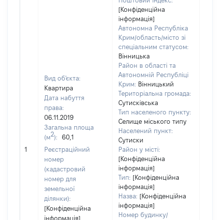
Поштовий індекс:
[Конфіденційна
інформація]
Автономна Республіка
Крим/область/місто зі
спеціальним статусом:
Вінницька
Район в області та
Автономній Республіці
Вид об'єкта:
Крим:
Вінницький
Квартира
Територіальна громада:
Дата набуття
Сутисківська
права:
Тип населеного пункту:
06.11.2019
1700
Селище міського типу
Загальна площа
Тип 
Населений пункт:
2
(м
):
60,1
обʼє
Сутиски
варт
1
Реєстраційний
Район у місті:
ост
[Конфіденційна
номер
інформація]
гро
(кадастровий
Тип:
[Конфіденційна
оці
номер для
інформація]
земельної
Назва:
[Конфіденційна
ділянки):
інформація]
[Конфіденційна
Номер будинку/
інформація]