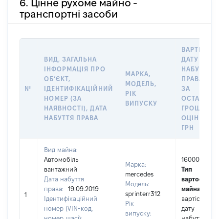
6. Цінне рухоме майно -
транспортні засоби
ВАРТІСТЬ 
ВИД, ЗАГАЛЬНА
ДАТУ
ІНФОРМАЦІЯ ПРО
НАБУТТЯ
МАРКА,
ОБʼЄКТ,
ПРАВА АБ
МОДЕЛЬ,
№
ІДЕНТИФІКАЦІЙНИЙ
ЗА
РІК
НОМЕР (ЗА
ОСТАННЬ
ВИПУСКУ
НАЯВНОСТІ), ДАТА
ГРОШОВО
НАБУТТЯ ПРАВА
ОЦІНКОЮ,
ГРН
Вид майна:
Автомобіль
160000
Марка:
вантажний
Тип
mercedes
Дата набуття
вартості
Модель:
права:
19.09.2019
майна:
це
sprinterr312
1
Ідентифікаційний
вартість на
Рік
номер (VIN-код,
дату
випуску:
номер шасі):
набуття