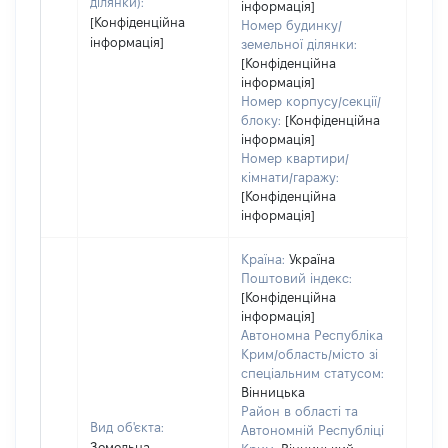
ділянки):
інформація]
[Конфіденційна
Номер будинку/
інформація]
земельної ділянки:
[Конфіденційна
інформація]
Номер корпусу/секції/
блоку:
[Конфіденційна
інформація]
Номер квартири/
кімнати/гаражу:
[Конфіденційна
інформація]
Країна:
Україна
Поштовий індекс:
[Конфіденційна
інформація]
Автономна Республіка
Крим/область/місто зі
спеціальним статусом:
Вінницька
Район в області та
Вид об'єкта:
Автономній Республіці
Земельна