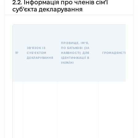
2.2. Інформація про членів сім'ї
суб'єкта декларування
ПРІЗВИЩЕ, ІМʼЯ,
ЗВʼЯЗОК ІЗ
ПО БАТЬКОВІ (ЗА
№
СУБʼЄКТОМ
НАЯВНОСТІ) ДЛЯ
ГРОМАДЯНСТВО
ДЕКЛАРУВАННЯ
ІДЕНТИФІКАЦІЇ В
УКРАЇНІ