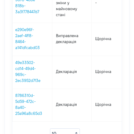
зміни y
-
2
818b-
майновому
3a3f778447d7
стані
e290e96f-
2aef-4ff8-
Виправлена
Щорічна
2
8464-
декларація
a141dfcabd03
49e33502-
cd14-49d4-
Декларація
Щорічна
2
969c-
2ec3952d7f3e
8786310d-
5d59-472c-
Декларація
Щорічна
2
8a40-
25a96a8c65d3