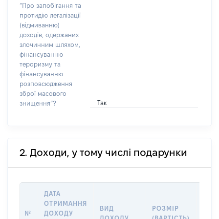
“Про запобігання та
протидію легалізації
(відмиванню)
доходів, одержаних
злочинним шляхом,
фінансуванню
тероризму та
фінансуванню
розповсюдження
зброї масового
Так
знищення”?
2. Доходи, у тому числі подарунки
ДАТА
ОТРИМАННЯ
ВИД
РОЗМІР
ІНФ
№
ДОХОДУ
ДОХОДУ
(ВАРТІСТЬ)
ПРО