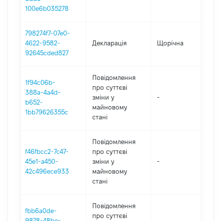
100e6b035278
798274f7-07e0-
4622-9582-
Декларація
Щорічна
2
92645cded827
Повідомлення
1f94c06b-
про суттєві
388a-4a4d-
зміни y
-
2
b652-
майновому
1bb79626355c
стані
Повідомлення
f46fbcc2-7c47-
про суттєві
45e1-a450-
зміни y
-
2
42c496ece933
майновому
стані
Повідомлення
fbb6a0de-
про суттєві
9878-48be-