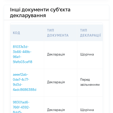
Інші документи суб'єкта
декларування
ТИП
ТИП
КОД
П
ДОКУМЕНТА
ДЕКЛАРАЦІЇ
81037e3d-
3b66-449b-
Декларація
Щорічна
2
96e1-
5fefb03cef18
aeee12ab-
0
0de7-4c77-
Перед
Декларація
-
9d3d-
звільненням
2
4adc8686388d
98301ad6-
766f-4392-
Декларація
Щорічна
2
8dd5-