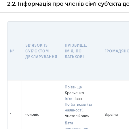
2.2. Інформація про членів сім'ї суб'єкта 
ЗВ'ЯЗОК ІЗ
ПРІЗВИЩЕ,
№
СУБ'ЄКТОМ
ІМ'Я, ПО
ГРОМАДЯН
ДЕКЛАРУВАННЯ
БАТЬКОВІ
Прізвище:
Кравченко
Ім'я:
Іван
По батькові (за
наявності):
1
чоловік
Україна
Анатолійович
Дата
народження: