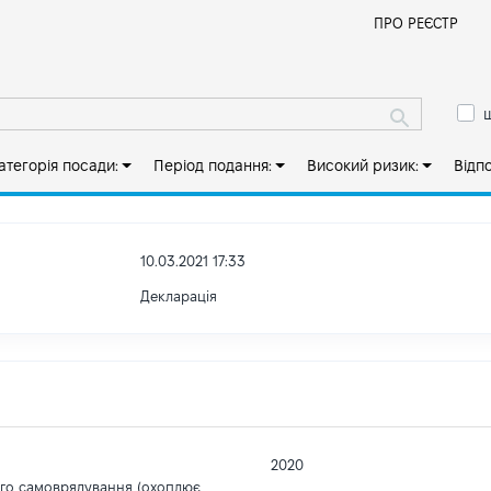
Й
ПРО РЕЄСТР
ш
атегорія посади:
Період подання:
Високий ризик:
Відп
10.03.2021 17:33
Декларація
2020
ого самоврядування (охоплює