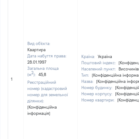
Вид об'єкта:
Квартира
Дата набуття права:
Країна:
Україна
28.01.1997
Поштовий індекс:
[Конфіден
Загальна площа
Населений пункт:
Височинівк
2
(м
):
45,8
Тип:
[Конфіденційна інформа
1
Назва:
[Конфіденційна інфор
Реєстраційний
Номер будинку:
[Конфіденці
номер (кадастровий
Номер корпусу:
[Конфіденці
номер для земельної
Номер квартири:
[Конфіденц
ділянки):
[Конфіденційна
інформація]