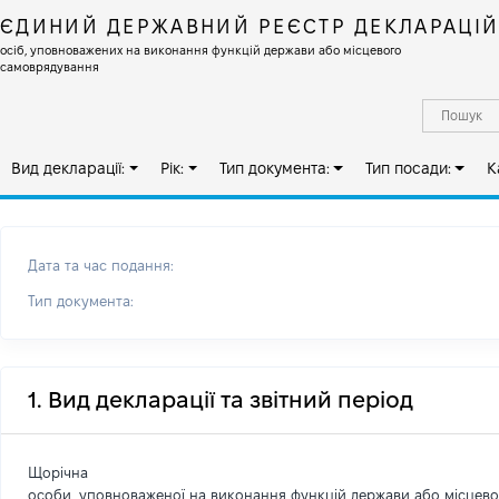
ЄДИНИЙ ДЕРЖАВНИЙ РЕЄСТР ДЕКЛАРАЦІ
осіб, уповноважених на виконання функцій держави або місцевого
самоврядування
Вид декларації:
Рік:
Тип документа:
Тип посади:
К
Дата та час подання:
Тип документа:
1. Вид декларації та звітний період
Щорічна
особи, уповноваженої на виконання функцій держави або місцев