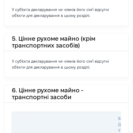
У суб'єкта декларування чи членів його сім'ї відсутні
об'єкти для декларування в цьому розділі.
5. Цінне рухоме майно (крім
транспортних засобів)
У суб'єкта декларування чи членів його сім'ї відсутні
об'єкти для декларування в цьому розділі.
6. Цінне рухоме майно -
транспортні засоби
ВАРТІС
ДАТУ 
У ВЛАС