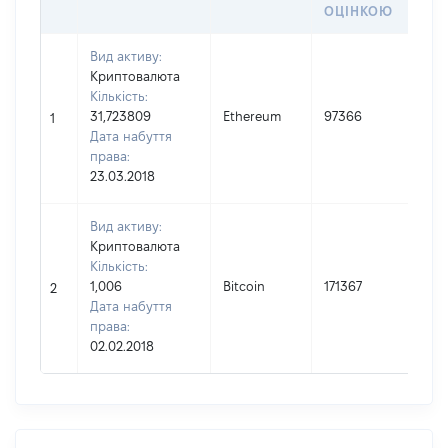
ОЦІНКОЮ
Вид активу:
В
Криптовалюта
П
Кількість:
31,723809
Ethereum
97366
І
1
Дата набуття
П
права:
(
23.03.2018
Вид активу:
В
Криптовалюта
П
Кількість:
1,006
Bitcoin
171367
І
2
Дата набуття
П
права:
(
02.02.2018