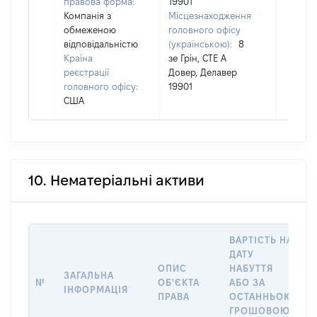
правова форма:
19901
Компанія з
Місцезнаходження
обмеженою
головного офісу
відповідальністю
(українською):
8
Країна
зе Грін, СТЕ А
реєстрації
Довер, Делавер
головного офісу:
19901
США
10. Нематеріальні активи
ВАРТІСТЬ НА
ДАТУ
ОПИС
НАБУТТЯ
ЗАГАЛЬНА
№
ОБ'ЄКТА
АБО ЗА
ІНФОРМАЦІЯ
ПРАВА
ОСТАННЬОЮ
ГРОШОВОЮ