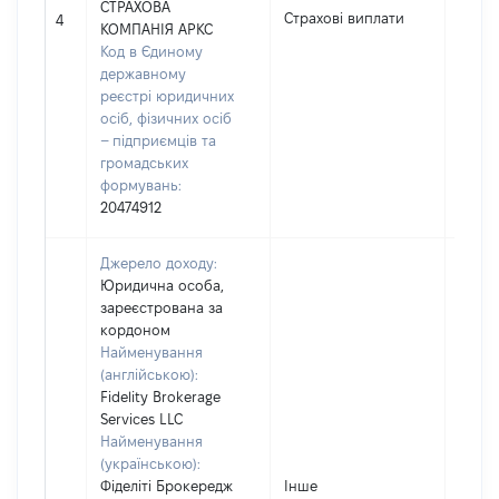
СТРАХОВА
Страхові виплати
3617
4
КОМПАНІЯ АРКС
Код в Єдиному
державному
реєстрі юридичних
осіб, фізичних осіб
– підприємців та
громадських
формувань:
20474912
Джерело доходу:
Юридична особа,
зареєстрована за
кордоном
Найменування
(англійською):
Fidelity Brokerage
Services LLC
Найменування
(українською):
Фіделіті Брокередж
Інше