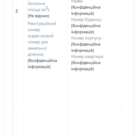
Назва:
Загальна
[Конфіденційна
[Не
2
площа (м
):
3
інформація]
засто
[Не відомо]
Номер будинку:
Реєстраційний
[Конфіденційна
номер
інформація]
(кадастровий
Номер корпусу:
номер для
[Конфіденційна
земельної
інформація]
ділянки):
Номер квартири:
[Конфіденційна
[Конфіденційна
інформація]
інформація]