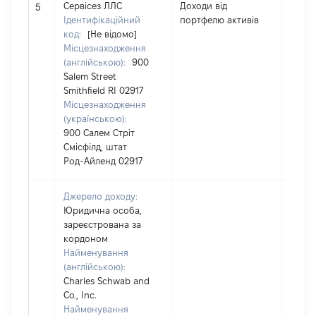
Сервісез ЛЛС
Доходи від
14141
5
Ідентифікаційний
портфелю активів
код:
[Не відомо]
Місцезнаходження
(англійською):
900
Salem Street
Smithfield RI 02917
Місцезнаходження
(українською):
900 Салем Стріт
Смісфілд, штат
Род-Айленд 02917
Джерело доходу:
Юридична особа,
зареєстрована за
кордоном
Найменування
(англійською):
Charles Schwab and
Co., Inc.
Найменування