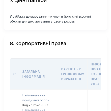
7. Цінні папери
У суб'єкта декларування чи членів його сім'ї відсутні
об'єкти для декларування в цьому розділі.
8. Корпоративні права
ІНФОРМАЦ
ВАРТІСТЬ У
ПРО ПЕРЕД
ЗАГАЛЬНА
№
ГРОШОВОМУ
КОРПОРАТ
ІНФОРМАЦІЯ
ВИРАЖЕННІ
ПРАВ В
УПРАВЛІНН
Найменування
юридичної особи:
Кодінг Рокс ЛЛС
Найменування