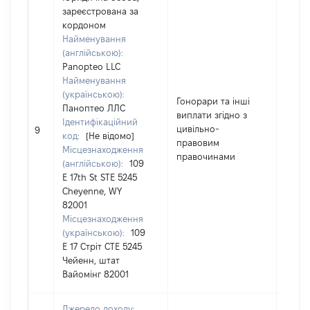
зареєстрована за
кордоном
Найменування
(англійською):
Panopteo LLC
Найменування
(українською):
Гонорари та інші
Паноптео ЛЛС
виплати згідно з
Ідентифікаційний
цивільно-
5430
9
код:
[Не відомо]
правовим
Місцезнаходження
правочинами
(англійською):
109
E 17th St STE 5245
Cheyenne, WY
82001
Місцезнаходження
(українською):
109
Е 17 Стріт СТЕ 5245
Чейенн, штат
Вайомінг 82001
Джерело доходу: