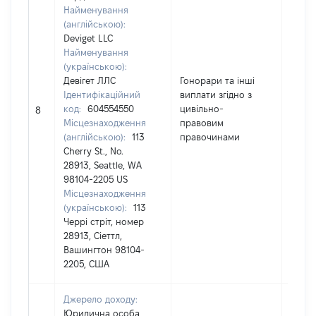
Найменування
(англійською):
Deviget LLC
Найменування
(українською):
Девігет ЛЛС
Гонорари та інші
Ідентифікаційний
виплати згідно з
код:
604554550
цивільно-
52315
8
Місцезнаходження
правовим
(англійською):
113
правочинами
Cherry St., No.
28913, Seattle, WA
98104-2205 US
Місцезнаходження
(українською):
113
Черрі стріт, номер
28913, Сіеттл,
Вашингтон 98104-
2205, США
Джерело доходу:
Юридична особа,