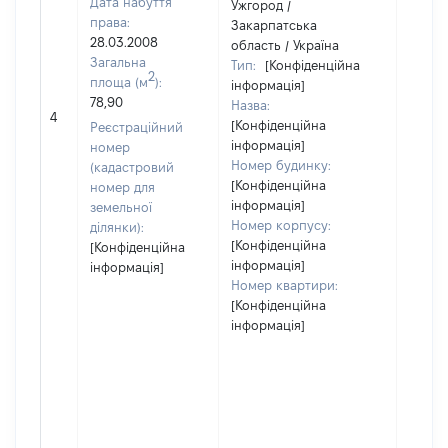
Дата набуття
Ужгород /
права:
Закарпатська
28.03.2008
область / Україна
Загальна
Тип:
[Конфіденційна
2
площа (м
):
інформація]
78,90
Назва:
[Не
4
[Конфіденційна
засто
Реєстраційний
інформація]
номер
Номер будинку:
(кадастровий
[Конфіденційна
номер для
інформація]
земельної
Номер корпусу:
ділянки):
[Конфіденційна
[Конфіденційна
інформація]
інформація]
Номер квартири:
[Конфіденційна
інформація]