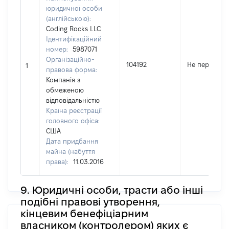
юридичної особи
(англійською):
Coding Rocks LLC
Ідентифікаційний
номер:
5987071
Організаційно-
104192
Не передано
1
правова форма:
Компанія з
обмеженою
відповідальністю
Країна реєстрації
головного офіса:
США
Дата придбання
майна (набуття
права):
11.03.2016
9. Юридичні особи, трасти або інші
подібні правові утворення,
кінцевим бенефіціарним
власником (контролером) яких є