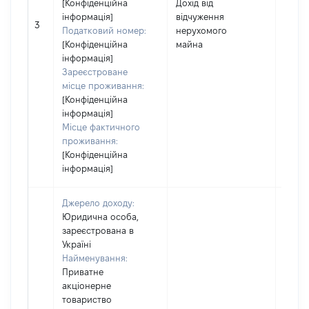
[Конфіденційна
Дохід від
інформація]
відчуження
2406
3
Податковий номер:
нерухомого
[Конфіденційна
майна
інформація]
Зареєстроване
місце проживання:
[Конфіденційна
інформація]
Місце фактичного
проживання:
[Конфіденційна
інформація]
Джерело доходу:
Юридична особа,
зареєстрована в
Україні
Найменування:
Приватне
акціонерне
товариство