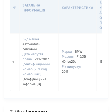
ВОЛОД
ЗАГАЛЬНА
№
ХАРАКТЕРИСТИКА
КОРИС
ІНФОРМАЦІЯ
АБО З
ОСТА
ГРОШ
ОЦІНК
Вид майна:
Автомобіль
легковий
Марка:
BMW
Дата набуття
Модель:
F15/X5
права:
21.12.2017
xDrive25d
168599
1
Ідентифікаційний
Рік випуску:
номер (VIN-код,
2017
номер шасі):
[Конфіденційна
інформація]