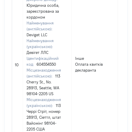
Юридична особа,
зареєстрована за
кордоном
Найменування
(англійською):
Deviget LLC
Найменування
(українською):
Девігет ЛЛС
Ідентифікаційний
Інше
код:
604554550
Оплата квитків
2087
10
Місцезнаходження
декларанта
(англійською):
113
Cherry St., No.
28913, Seattle, WA
98104-2205 US
Місцезнаходження
(українською):
113
Черрі Стріт, номер
28913, Сіеттл, штат
Вайомінг 98104-
2205 США