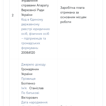
Управління
справами Апарату
Заробітна плата
Верховної Ради
отримана за
України
17542
2
основним місцем
Код в Єдиному
роботи
державному
реєстрі юридичних
осіб, фізичних осіб
– підприємців та
громадських
формувань:
20064120
Джерело доходу:
Громадянин
України
Прізвище:
Болтенко
Ім'я:
Станіслав
По батькові:
Вікторович
Дата народження: