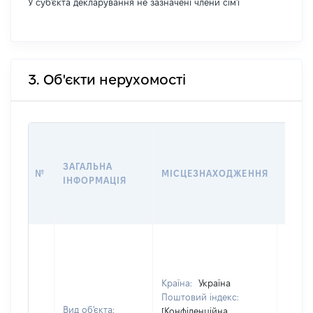
У суб'єкта декларування не зазначені члени сім'ї
3. Об'єкти нерухомості
ВАРТ
ДАТУ
ЗАГАЛЬНА
ПРАВ
№
МІСЦЕЗНАХОДЖЕННЯ
ІНФОРМАЦІЯ
ОСТ
ГРО
ОЦІ
Країна:
Україна
Поштовий індекс:
Вид об'єкта:
[Конфіденційна