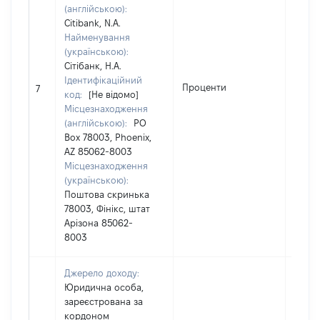
(англійською):
Citibank, N.A.
Найменування
(українською):
Сітібанк, Н.А.
Ідентифікаційний
Проценти
821
7
код:
[Не відомо]
Місцезнаходження
(англійською):
PO
Box 78003, Phoenix,
AZ 85062-8003
Місцезнаходження
(українською):
Поштова скринька
78003, Фінікс, штат
Арізона 85062-
8003
Джерело доходу:
Юридична особа,
зареєстрована за
кордоном