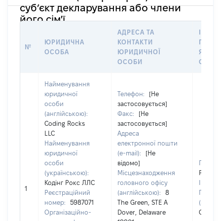
суб’єкт декларування або члени
його сім'ї
АДРЕСА ТА
ІНФО
ЮРИДИЧНА
КОНТАКТИ
ПРО О
№
ОСОБА
ЮРИДИЧНОЇ
ЯКОЇ
ОСОБИ
СТОС
Найменування
юридичної
Телефон:
[Не
особи
застосовується]
(англійською):
Факс:
[Не
Coding Rocks
застосовується]
LLC
Адреса
Найменування
електронної пошти
юридичної
(e-mail):
[Не
особи
відомо]
Прізви
(українською):
Місцезнаходження
Рудик
Кодінг Рокс ЛЛС
головного офісу
Ім'я:
К
1
Реєстраційний
(англійською):
8
По бат
номер:
5987071
The Green, STE A
(за ная
Організаційно-
Dover, Delaware
Олекса