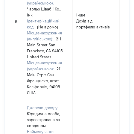
(українською):
Чарльз Шваб і Ко.,
Інк.
Інше
Ідентифікаційний
Дохід від
21908
6
код:
[Не відомо]
портфелю активів
Місцезнаходження
(англійською):
211
Main Street San
Francisco, CA 94105
United States
Місцезнаходження
(українською):
211
Меін Стріт Сан-
Франциско, штат
Каліфорнія, 94105
США
Джерело доходу:
Юридична особа,
зареєстрована за
кордоном
Найменування