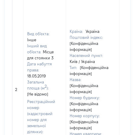
Країна:
Україна
Вид об'єкта:
Поштовий індекс:
Інше
[Конфіденційна
Інший вид
інформація]
об'єкта:
Місце
Населений пункт:
для стоянки 3
Київ / Україна
Дата набуття
Тип:
[Конфіденційна
права:
інформація]
18.05.2019
Назва:
Загальна
[Конфіденційна
[Не
2
площа (м
):
2
інформація]
засто
[Не відомо]
Номер будинку:
Реєстраційний
[Конфіденційна
номер
інформація]
(кадастровий
Номер корпусу:
номер для
[Конфіденційна
земельної
інформація]
ділянки):
Номер квартири: