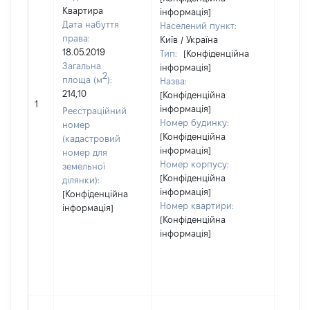
Квартира
інформація]
Дата набуття
Населений пункт:
права:
Київ / Україна
18.05.2019
Тип:
[Конфіденційна
Загальна
інформація]
2
площа (м
):
Назва:
214,10
[Конфіденційна
[Не
1
інформація]
засто
Реєстраційний
Номер будинку:
номер
[Конфіденційна
(кадастровий
інформація]
номер для
Номер корпусу:
земельної
[Конфіденційна
ділянки):
інформація]
[Конфіденційна
Номер квартири:
інформація]
[Конфіденційна
інформація]