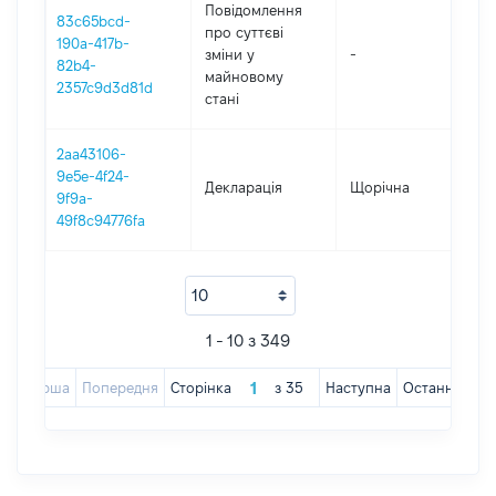
Повідомлення
83c65bcd-
про суттєві
190a-417b-
зміни y
-
202
82b4-
майновому
2357c9d3d81d
стані
2aa43106-
9e5e-4f24-
Декларація
Щорічна
202
9f9a-
49f8c94776fa
1 - 10 з 349
Перша
Попередня
Сторінка
з
35
Наступна
Остання