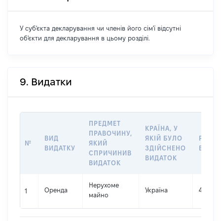
У суб'єкта декларування чи членів його сім'ї відсутні
об'єкти для декларування в цьому розділі.
9. Видатки
ПРЕДМЕТ
КРАЇНА, У
ПРАВОЧИНУ,
ВИД
ЯКІЙ БУЛО
РОЗМ
№
ЯКИЙ
ВИДАТКУ
ЗДІЙСНЕНО
ВИДА
СПРИЧИНИВ
ВИДАТОК
ВИДАТОК
Нерухоме
Оренда
Україна
40800
1
майно