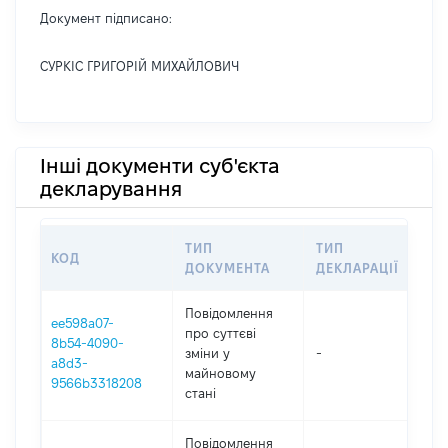
Документ підписано:
СУРКІС ГРИГОРІЙ МИХАЙЛОВИЧ
Інші документи суб'єкта
декларування
ТИП
ТИП
КОД
ПЕ
ДОКУМЕНТА
ДЕКЛАРАЦІЇ
Повідомлення
ee598a07-
про суттєві
8b54-4090-
зміни y
-
202
a8d3-
майновому
9566b3318208
стані
Повідомлення