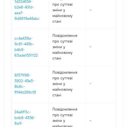
1d22d654-
про суттєві
b2e8-40fd-
зміни y
-
202
aaa7-
майновому
9d8619e44abc
стані
Повідомлення
cc4e438a-
про суттєві
9c81-445b-
зміни y
-
202
b4b9-
майновому
63ade1531122
стані
Повідомлення
6f371f98-
про суттєві
3822-45e3-
зміни y
-
202
8b8c-
майновому
fff44d286cf9
стані
Повідомлення
24a6ff3c-
про суттєві
bdb6-4356-
зміни y
-
202
8a1f-
майновому