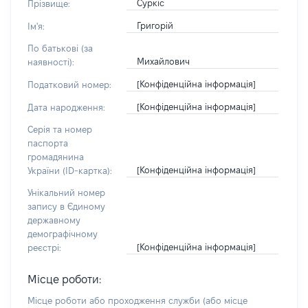
Суркіс
Прізвище:
Григорій
Ім'я:
По батькові (за
Михайлович
наявності):
[Конфіденційна інформація]
Податковий номер:
[Конфіденційна інформація]
Дата народження:
Серія та номер
паспорта
громадянина
[Конфіденційна інформація]
України (ID-картка):
Унікальний номер
запису в Єдиному
державному
демографічному
[Конфіденційна інформація]
реєстрі:
Місце роботи:
Місце роботи або проходження служби
(або місце