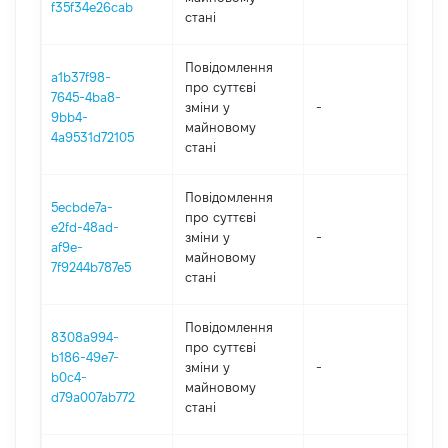
f35f34e26cab
стані
Повідомлення
a1b37f98-
про суттєві
7645-4ba8-
зміни y
-
202
9bb4-
майновому
4a9531d72105
стані
Повідомлення
5ecbde7a-
про суттєві
e2fd-48ad-
зміни y
-
202
af9e-
майновому
7f9244b787e5
стані
Повідомлення
8308a994-
про суттєві
b186-49e7-
зміни y
-
202
b0c4-
майновому
d79a007ab772
стані