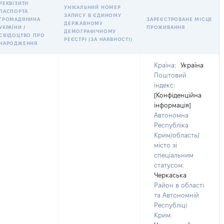
РЕКВІЗИТИ
УНІКАЛЬНИЙ НОМЕР
ПАСПОРТА
ЗАПИСУ В ЄДИНОМУ
ГРОМАДЯНИНА
ЗАРЕЄСТРОВАНЕ МІСЦЕ
ДЕРЖАВНОМУ
УКРАЇНИ /
ПРОЖИВАННЯ
ДЕМОГРАФІЧНОМУ
СВІДОЦТВО ПРО
РЕЄСТРІ (ЗА НАЯВНОСТІ)
НАРОДЖЕННЯ
Країна:
Україна
Поштовий
індекс:
[Конфіденційна
інформація]
Автономна
Республіка
Крим/область/
місто зі
спеціальним
статусом:
Черкаська
Район в області
та Автономній
Республіці
Крим: