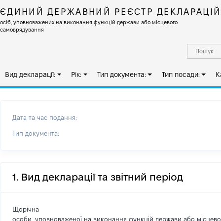
ЄДИНИЙ ДЕРЖАВНИЙ РЕЄСТР ДЕКЛАРАЦІ
осіб, уповноважених на виконання функцій держави або місцевого
самоврядування
Вид декларації:
Рік:
Тип документа:
Тип посади:
К
Дата та час подання:
Тип документа:
1. Вид декларації та звітний період
Щорічна
особи, уповноваженої на виконання функцій держави або місцев