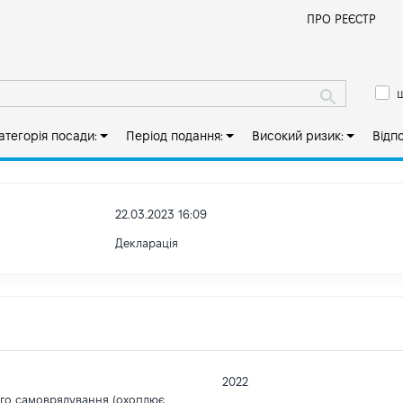
Й
ПРО РЕЄСТР
ш
атегорія посади:
Період подання:
Високий ризик:
Відп
22.03.2023 16:09
Декларація
2022
ого самоврядування (охоплює