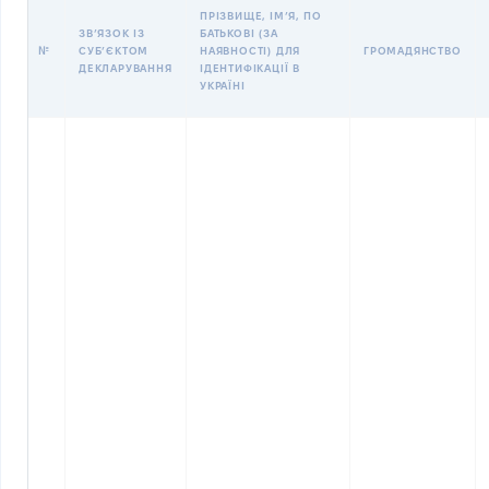
ПРІЗВИЩЕ, ІМʼЯ, ПО
ЗВʼЯЗОК ІЗ
БАТЬКОВІ (ЗА
№
СУБʼЄКТОМ
НАЯВНОСТІ) ДЛЯ
ГРОМАДЯНСТВО
ДЕКЛАРУВАННЯ
ІДЕНТИФІКАЦІЇ В
УКРАЇНІ