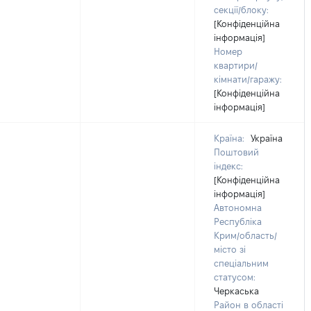
секції/блоку:
[Конфіденційна
інформація]
Номер
квартири/
кімнати/гаражу:
[Конфіденційна
інформація]
Країна:
Україна
Поштовий
індекс:
[Конфіденційна
інформація]
Автономна
Республіка
Крим/область/
місто зі
спеціальним
статусом:
Черкаська
Район в області