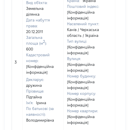
Країна:
Україна
Вид об'єкта:
Поштовий індекс:
Земельна
[Конфіденційна
ділянка
інформація]
Дата набуття
Населений пункт:
права:
Канів / Черкаська
20.12.2011
область / Україна
Загальна
Тип вулиці:
2
площа (м
):
[Конфіденційна
600
інформація]
Кадастровий
Вулиця:
номер:
3
21300
[Конфіденційна
[Конфіденційна
інформація]
інформація]
Номер будинку:
Декларує:
[Конфіденційна
дружина
інформація]
Прізвище:
Номер корпусу:
Підгайна
[Конфіденційна
Ім'я:
Ірина
інформація]
По батькові (за
Номер квартири:
наявності):
[Конфіденційна
Володимирівна
інформація]