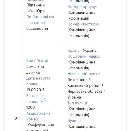
інформація]
Підгайний
Номер корпусу:
Ім'я:
Юрій
[Конфіденційна
По батькові (за
інформація]
наявності):
Номер квартири:
Васильович
[Конфіденційна
інформація]
Країна:
Україна
Поштовий індекс:
Вид об'єкта:
[Конфіденційна
Земельна
інформація]
ділянка
Населений пункт:
Дата набуття
Литвинець /
права:
Канівський район /
19.09.2018
Черкаська область /
Загальна
Україна
2
площа (м
):
Тип вулиці:
1000
[Конфіденційна
Кадастровий
інформація]
[Не
8
номер:
Вулиця:
відом
[Конфіденційна
[Конфіденційна
інформація]