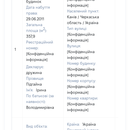
будинок
інформація]
Дата набуття
Населений пункт:
права:
Канів / Черкаська
29.06.2011
область / Україна
Загальна
Тип вулиці:
2
площа (м
):
[Конфіденційна
357,9
інформація]
Реєстраційний
Вулиця:
номер:
1
89657
[Конфіденційна
[Конфіденційна
інформація]
інформація]
Номер будинку:
Декларує:
[Конфіденційна
дружина
інформація]
Прізвище:
Номер корпусу:
Підгайна
[Конфіденційна
Ім'я:
Ірина
інформація]
По батькові (за
Номер квартири:
наявності):
[Конфіденційна
Володимирівна
інформація]
Країна:
Україна
Вид об'єкта: