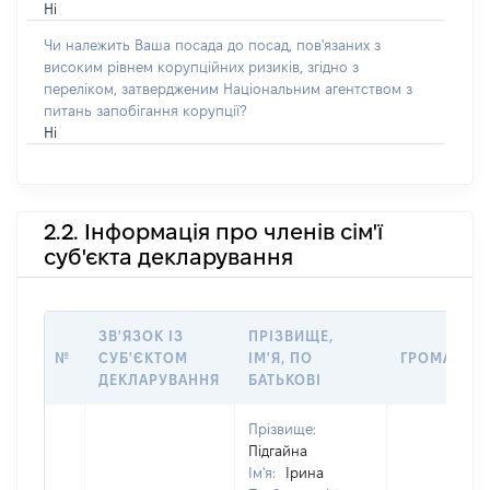
Ні
Чи належить Ваша посада до посад, пов'язаних з
високим рівнем корупційних ризиків, згідно з
переліком, затвердженим Національним агентством з
питань запобігання корупції?
Ні
2.2. Інформація про членів сім'ї
суб'єкта декларування
ЗВ'ЯЗОК ІЗ
ПРІЗВИЩЕ,
№
СУБ'ЄКТОМ
ІМ'Я, ПО
ГРОМАДЯН
ДЕКЛАРУВАННЯ
БАТЬКОВІ
Прізвище:
Підгайна
Ім'я:
Ірина