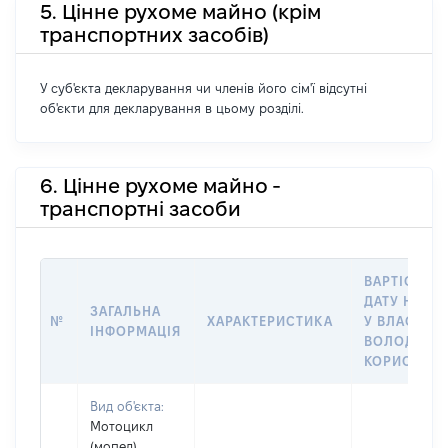
5. Цінне рухоме майно (крім
транспортних засобів)
У суб'єкта декларування чи членів його сім'ї відсутні
об'єкти для декларування в цьому розділі.
6. Цінне рухоме майно -
транспортні засоби
ВАРТІСТЬ Н
ДАТУ НАБУ
ЗАГАЛЬНА
№
ХАРАКТЕРИСТИКА
У ВЛАСНІСТ
ІНФОРМАЦІЯ
ВОЛОДІННЯ
КОРИСТУВ
Вид об'єкта:
Мотоцикл
(мопед)