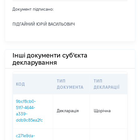
Документ підписано:
ПІДГАЙНИЙ ЮРІЙ ВАСИЛЬОВИЧ
Інші документи суб'єкта
декларування
ТИП
ТИП
КОД
ПЕР
ДОКУМЕНТА
ДЕКЛАРАЦІЇ
9bcf8cb0-
51f7-4644-
Декларація
Щорічна
202
a339-
ddb9c85ea2fc
c271e9da-
01.0