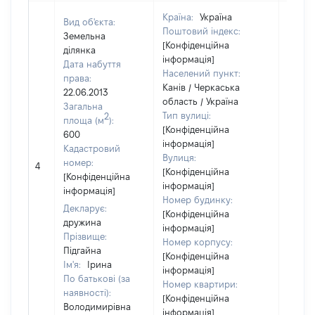
Країна:
Україна
Вид об'єкта:
Поштовий індекс:
Земельна
[Конфіденційна
ділянка
інформація]
Дата набуття
Населений пункт:
права:
Канів / Черкаська
22.06.2013
область / Україна
Загальна
Тип вулиці:
2
площа (м
):
[Конфіденційна
600
інформація]
Кадастровий
Вулиця:
номер:
4
21300
[Конфіденційна
[Конфіденційна
інформація]
інформація]
Номер будинку:
Декларує:
[Конфіденційна
дружина
інформація]
Прізвище:
Номер корпусу:
Підгайна
[Конфіденційна
Ім'я:
Ірина
інформація]
По батькові (за
Номер квартири:
наявності):
[Конфіденційна
Володимирівна
інформація]