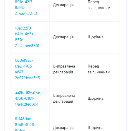
901c-4217-
Перед
Декларація
-
9a94-
звільненням
01.1
7a7cd0cf7dc1
10ac2279-
b41b-4b3a-
Декларація
Щорічна
2019
837e-
7ce2abee3651
060ef9ac-
01.0
f7e2-4703-
Виправлена
Перед
-
a847-
декларація
звільненням
06.1
2d67fdeda3e3
aa2fdf62-a17a-
Виправлена
4738-8161-
Щорічна
2018
декларація
17a4c2fed6d4
91148dac-
81b9-4b26-
Декларація
Щорічна
2018
901e-