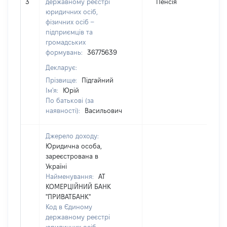
3
державному реєстрі
Пенсія
юридичних осіб,
фізичних осіб –
підприємців та
громадських
формувань:
36775639
Декларує:
Прізвище:
Підгайний
Ім'я:
Юрій
По батькові (за
наявності):
Васильович
Джерело доходу:
Юридична особа,
зареєстрована в
Україні
Найменування:
АТ
КОМЕРЦІЙНИЙ БАНК
"ПРИВАТБАНК"
Код в Єдиному
державному реєстрі