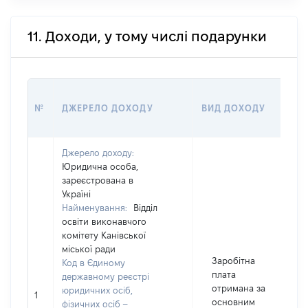
11. Доходи, у тому числі подарунки
Р
№
ДЖЕРЕЛО ДОХОДУ
ВИД ДОХОДУ
(
Джерело доходу:
Юридична особа,
зареєстрована в
Україні
Найменування:
Відділ
освіти виконавчого
комітету Канівської
міської ради
Заробітна
Код в Єдиному
плата
державному реєстрі
отримана за
юридичних осіб,
1
основним
фізичних осіб –