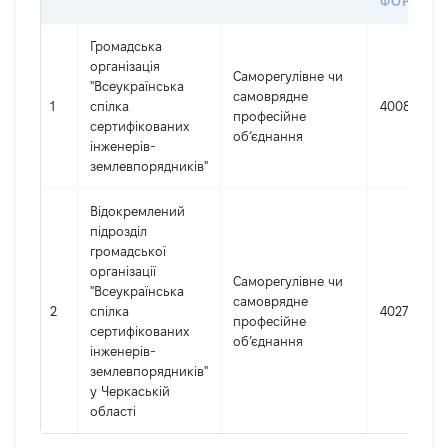
ФОРМУВ
Громадська
організація
Саморегулівне чи
"Всеукраїнська
самоврядне
1
спілка
40082309
професійне
сертифікованих
об’єднання
інженерів-
землевпорядників"
Відокремлений
підрозділ
громадської
організації
Саморегулівне чи
"Всеукраїнська
самоврядне
2
спілка
40271568
професійне
сертифікованих
об’єднання
інженерів-
землевпорядників"
у Черкаській
області