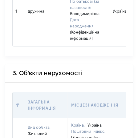
По батькові (за
наявності):
1
дружина
Україна
Володимирівна
Дата
народження:
[Конфіденційна
інформація]
3. Об'єкти нерухомості
ВАРТ
ЗАГАЛЬНА
№
МІСЦЕЗНАХОДЖЕННЯ
НА Д
ІНФОРМАЦІЯ
НАБУ
Країна:
Україна
Вид об'єкта:
Поштовий індекс:
Житловий
[Конфіденційна