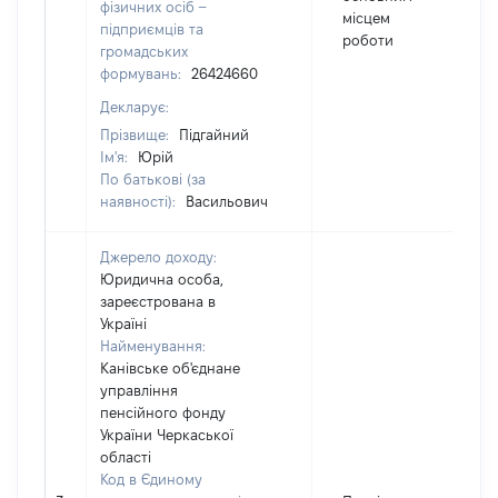
фізичних осіб –
місцем
підприємців та
роботи
громадських
формувань:
26424660
Декларує:
Прізвище:
Підгайний
Ім'я:
Юрій
По батькові (за
наявності):
Васильович
Джерело доходу:
Юридична особа,
зареєстрована в
Україні
Найменування:
Канівське об'єднане
управління
пенсійного фонду
України Черкаської
області
Код в Єдиному