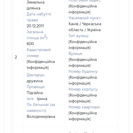
Поштовий індекс:
Земельна
[Конфіденційна
ділянка
інформація]
Дата набуття
Населений пункт:
права:
Канів / Черкаська
20.12.2011
область / Україна
Загальна
Тип вулиці:
2
площа (м
):
[Конфіденційна
600
інформація]
Кадастровий
Вулиця:
номер:
2
21300
[Конфіденційна
[Конфіденційна
інформація]
інформація]
Номер будинку:
Декларує:
[Конфіденційна
дружина
інформація]
Прізвище:
Номер корпусу:
Підгайна
[Конфіденційна
Ім'я:
Ірина
інформація]
По батькові (за
Номер квартири:
наявності):
[Конфіденційна
Володимирівна
інформація]