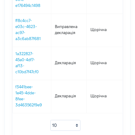
e176494c1498
ff8c4cc7-
e03c-4623-
Виправлена
Щорічна
2017
ac97-
декларація
a3c6ab87f681
1a322827-
45a0-4df7-
Декларація
Щорічна
2017
af13-
c10bd7f47cf0
f3441bee-
1e45-4dde-
Декларація
Щорічна
2016
8fee-
3d463562f9e9