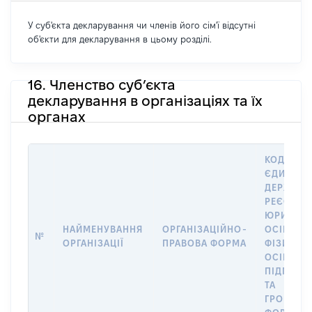
У суб'єкта декларування чи членів його сім'ї відсутні
об'єкти для декларування в цьому розділі.
16. Членство суб’єкта
декларування в організаціях та їх
органах
КОД В
ЄДИНОМ
ДЕРЖАВ
РЕЄСТРІ
ЮРИДИЧ
НАЙМЕНУВАННЯ
ОРГАНІЗАЦІЙНО-
ОСІБ,
№
ОРГАНІЗАЦІЇ
ПРАВОВА ФОРМА
ФІЗИЧНИ
ОСІБ –
ПІДПРИЄ
ТА
ГРОМАДС