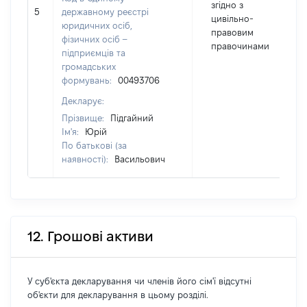
згідно з
5
державному реєстрі
цивільно-
юридичних осіб,
правовим
фізичних осіб –
правочинами
підприємців та
громадських
формувань:
00493706
Декларує:
Прізвище:
Підгайний
Ім'я:
Юрій
По батькові (за
наявності):
Васильович
12. Грошові активи
У суб'єкта декларування чи членів його сім'ї відсутні
об'єкти для декларування в цьому розділі.