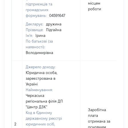
місцем
підприємців та
роботи
громадських
формувань:
04591647
Декларує:
дружина
Прізвище:
Підгайна
Ім'я:
Ірина
По батькові (за
наявності):
Володимирівна
Джерело доходу:
Юридична особа,
зареєстрована в
Україні
Найменування:
Черкаська
регіональна філія ДП
"Центр ДЗК"
Заробітна
Код в Єдиному
плата
державному реєстрі
отримана за
2
юридичних осіб,
основним