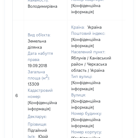
наявності):
[Конфіденційна
Володимирівна
інформація]
Країна:
Україна
Поштовий індекс:
Вид об'єкта:
[Конфіденційна
Земельна
інформація]
ділянка
Населений пункт:
Дата набуття
Яблунів / Канівський
права:
район / Черкаська
19.09.2018
область / Україна
Загальна
2
Тип вулиці:
площа (м
):
[Конфіденційна
13309
інформація]
Кадастровий
[Не
Вулиця:
6
номер:
відом
[Конфіденційна
[Конфіденційна
інформація]
інформація]
Номер будинку:
Декларує:
[Конфіденційна
Прізвище:
інформація]
Підгайний
Номер корпусу:
Ім'я:
Юрій