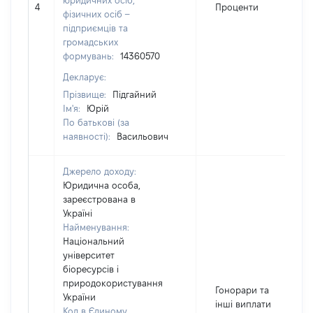
юридичних осіб,
4
Проценти
фізичних осіб –
підприємців та
громадських
формувань:
14360570
Декларує:
Прізвище:
Підгайний
Ім'я:
Юрій
По батькові (за
наявності):
Васильович
Джерело доходу:
Юридична особа,
зареєстрована в
Україні
Найменування:
Національний
університет
біоресурсів і
природокористування
Гонорари та
України
інші виплати
Код в Єдиному