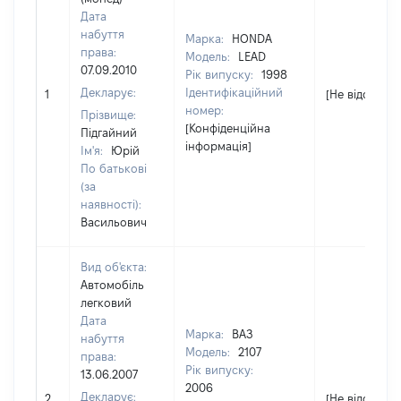
Дата
набуття
Марка:
HONDA
права:
Модель:
LEAD
07.09.2010
Рік випуску:
1998
Декларує:
Ідентифікаційний
1
[Не відомо]
номер:
Прізвище:
[Конфіденційна
Підгайний
інформація]
Ім'я:
Юрій
По батькові
(за
наявності):
Васильович
Вид об'єкта:
Автомобіль
легковий
Дата
Марка:
ВАЗ
набуття
Модель:
2107
права:
Рік випуску:
13.06.2007
2006
Декларує:
2
[Не відомо]