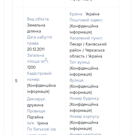
Країна:
Україна
Вид об'єкта:
Поштовий індекс:
Земельна
[Конфіденційна
ділянка
інформація]
Дата набуття
Населений пункт:
права:
Пекарі / Канівський
20.12.2011
район / Черкаська
Загальна
область / Україна
2
площа (м
):
Тип вулиці:
1200
[Конфіденційна
Кадастровий
інформація]
номер:
Вулиця:
5
19044
[Конфіденційна
[Конфіденційна
інформація]
інформація]
Номер будинку:
Декларує:
[Конфіденційна
дружина
інформація]
Прізвище:
Номер корпусу:
Підгайна
[Конфіденційна
Ім'я:
Ірина
інформація]
По батькові (за
Номер квартири: