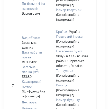
[Конфіденційна
По батькові (за
інформація]
наявності):
Номер квартири:
Васильович
[Конфіденційна
інформація]
Країна:
Україна
Поштовий індекс:
Вид об'єкта:
[Конфіденційна
Земельна
інформація]
ділянка
Населений пункт:
Дата набуття
Яблунів / Канівський
права:
район / Черкаська
19.09.2018
область / Україна
Загальна
2
Тип вулиці:
площа (м
):
[Конфіденційна
33680
інформація]
Кадастровий
[Не
Вулиця:
7
номер:
відом
[Конфіденційна
[Конфіденційна
інформація]
інформація]
Номер будинку:
Декларує:
[Конфіденційна
Прізвище: