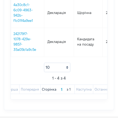
4a30c8c1-
6c09-4963-
Декларація
Щорічна
2023
942b-
f1c01f4a9ee1
242179f7-
1078-429e-
Кандидата
Декларація
2021
9857-
на посаду
35a05b1a9c5e
1 - 4 з 4
Перша
Попередня
Сторінка
з
1
Наступна
Остання