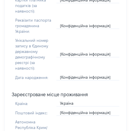
картки платника
податків (за
наявності):
Реквізити паспорта
[Конфіденційна інформація]
громадянина
України:
Унікальний номер
запису в Єдиному
державному
[Конфіденційна інформація]
демографічному
реєстрі (за
наявності):
[Конфіденційна інформація]
Дата народження:
Зареєстроване місце проживання
Україна
Країна:
[Конфіденційна інформація]
Поштовий індекс:
Автономна
Республіка Крим/