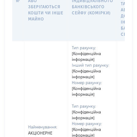
№
АБО
ІНДИВІДУАЛЬНОГО
ТАКИМ
ЗБЕРІГАЮТЬСЯ
БАНКІВСЬКОГО
АБО М
КОШТИ ЧИ ІНШЕ
СЕЙФУ (КОМІРКИ)
ДО
МАЙНО
ІНДИВ
БАНКІ
СЕЙФУ 
Тип рахунку:
[Конфіденційна
інформація]
Інший тип рахунку:
[Конфіденційна
інформація]
Номер рахунку:
[Конфіденційна
інформація]
Тип рахунку:
[Конфіденційна
інформація]
Номер рахунку:
Найменування:
[Конфіденційна
АКЦІОНЕРНЕ
інформація]