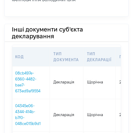
Інші документи суб'єкта
декларування
ТИП
ТИП
КОД
ПЕРІО
ДОКУМЕНТА
ДЕКЛАРАЦІЇ
08cb497e-
6560-4482-
Декларація
Щорічна
2025
bae7-
673ed9af9554
04345e06-
4344-414b-
Декларація
Щорічна
2024
b7f0-
048ce015b9d1