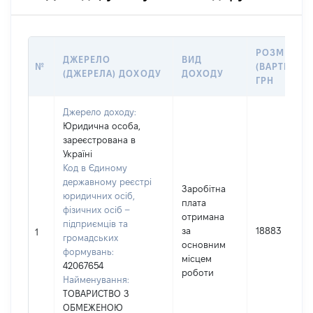
РОЗМІР
ДЖЕРЕЛО
ВИД
№
(ВАРТІСТЬ),
(ДЖЕРЕЛА) ДОХОДУ
ДОХОДУ
ГРН
Джерело доходу:
Юридична особа,
зареєстрована в
Україні
Код в Єдиному
державному реєстрі
Заробітна
юридичних осіб,
плата
фізичних осіб –
отримана
підприємців та
за
18883
1
громадських
основним
формувань:
місцем
42067654
роботи
Найменування:
ТОВАРИСТВО З
ОБМЕЖЕНОЮ