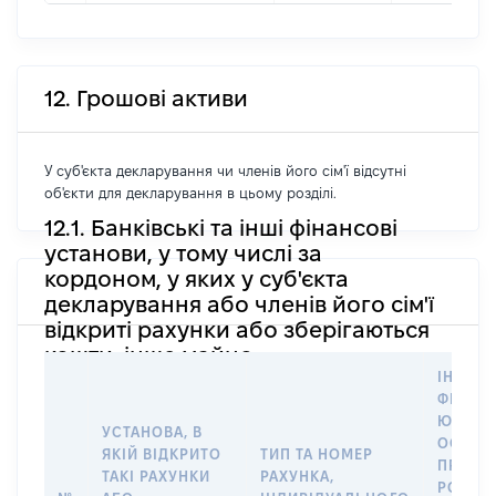
12. Грошові активи
У суб'єкта декларування чи членів його сім'ї відсутні
об'єкти для декларування в цьому розділі.
12.1. Банківські та інші фінансові
установи, у тому числі за
кордоном, у яких у суб'єкта
декларування або членів його сім'ї
відкриті рахунки або зберігаються
кошти, інше майно
ІНФОР
ФІЗИЧН
ЮРИДИ
УСТАНОВА, В
ОСОБУ,
ЯКІЙ ВІДКРИТО
ТИП ТА НОМЕР
ПРАВО
ТАКІ РАХУНКИ
РАХУНКА,
РОЗПО