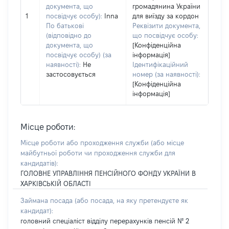
документа, що
громадянина України
1
посвідчує особу):
Inna
для виїзду за кордон
По батькові
Реквізити документа,
(відповідно до
що посвідчує особу:
документа, що
[Конфіденційна
посвідчує особу) (за
інформація]
наявності):
Не
Ідентифікаційний
застосовується
номер (за наявності):
[Конфіденційна
інформація]
Місце роботи:
Місце роботи або проходження служби
(або місце
майбутньої роботи чи проходження служби для
кандидатів)
:
ГОЛОВНЕ УПРАВЛІННЯ ПЕНСІЙНОГО ФОНДУ УКРАЇНИ В
ХАРКІВСЬКІЙ ОБЛАСТІ
Займана посада
(або посада, на яку претендуєте як
кандидат)
:
головний спеціаліст відділу перерахунків пенсій № 2