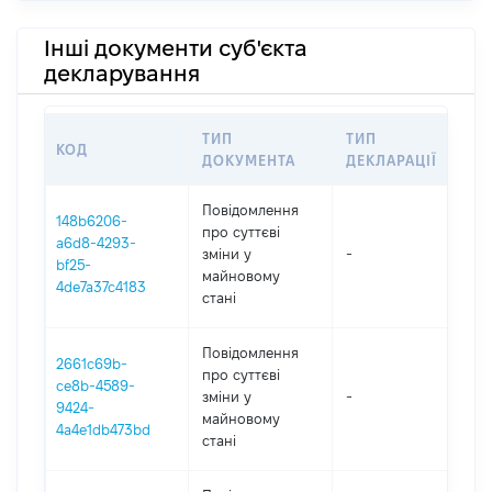
Інші документи суб'єкта
декларування
ТИП
ТИП
КОД
ПЕ
ДОКУМЕНТА
ДЕКЛАРАЦІЇ
Повідомлення
148b6206-
про суттєві
a6d8-4293-
зміни y
-
202
bf25-
майновому
4de7a37c4183
стані
Повідомлення
2661c69b-
про суттєві
ce8b-4589-
зміни y
-
202
9424-
майновому
4a4e1db473bd
стані