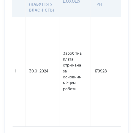
ДОХОДУ
(Д
(НАБУТТЯ У
ГРН
ДО
ВЛАСНІСТЬ)
Дже
Юр
осо
зар
в У
Заробітна
Най
плата
Вер
отримана
Код
1
30.01.2024
за
179928
де
основним
реє
місцем
юр
роботи
осі
осі
під
гро
фор
417