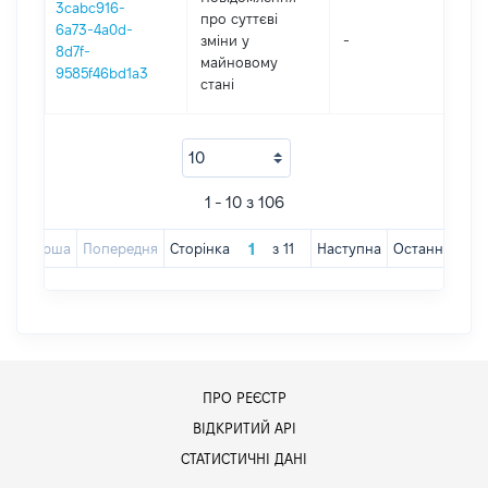
3cabc916-
про суттєві
6a73-4a0d-
зміни y
-
202
8d7f-
майновому
9585f46bd1a3
стані
1 - 10 з 106
Перша
Попередня
Сторінка
з
11
Наступна
Остання
ПРО РЕЄСТР
ВІДКРИТИЙ АРІ
СТАТИСТИЧНІ ДАНІ