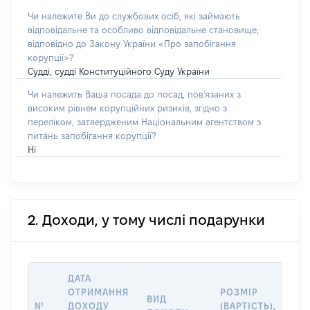
Чи належите Ви до службових осіб, які займають
відповідальне та особливо відповідальне становище,
відповідно до Закону України «Про запобігання
корупції»?
Судді, судді Конституційного Суду України
Чи належить Ваша посада до посад, пов'язаних з
високим рівнем корупційних ризиків, згідно з
переліком, затвердженим Національним агентством з
питань запобігання корупції?
Ні
2. Доходи, у тому числі подарунки
ДАТА
ІН
ОТРИМАННЯ
РОЗМІР
ВИД
ПР
№
ДОХОДУ
(ВАРТІСТЬ),