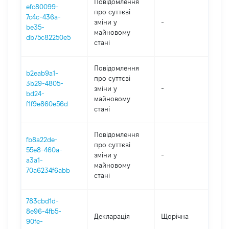
Повідомлення
efc80099-
про суттєві
7c4c-436a-
зміни y
-
202
be35-
майновому
db75c82250e5
стані
Повідомлення
b2eab9a1-
про суттєві
3b29-4805-
зміни y
-
202
bd24-
майновому
f1f9e860e56d
стані
Повідомлення
fb8a22de-
про суттєві
55e8-460a-
зміни y
-
202
a3a1-
майновому
70a6234f6abb
стані
783cbd1d-
8e96-4fb5-
Декларація
Щорічна
202
90fe-