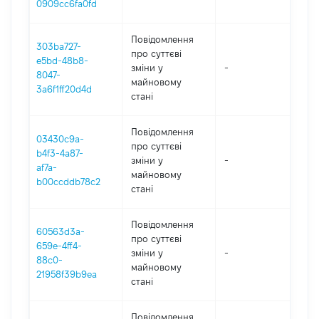
0909cc6fa0fd
Повідомлення
303ba727-
про суттєві
e5bd-48b8-
зміни y
-
202
8047-
майновому
3a6f1ff20d4d
стані
Повідомлення
03430c9a-
про суттєві
b4f3-4a87-
зміни y
-
202
af7a-
майновому
b00ccddb78c2
стані
Повідомлення
60563d3a-
про суттєві
659e-4ff4-
зміни y
-
202
88c0-
майновому
21958f39b9ea
стані
Повідомлення