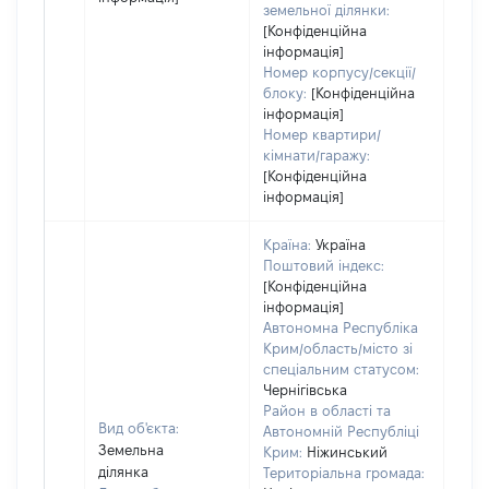
земельної ділянки:
[Конфіденційна
інформація]
Номер корпусу/секції/
блоку:
[Конфіденційна
інформація]
Номер квартири/
кімнати/гаражу:
[Конфіденційна
інформація]
Країна:
Україна
Поштовий індекс:
[Конфіденційна
інформація]
Автономна Республіка
Крим/область/місто зі
спеціальним статусом:
Чернігівська
Район в області та
Вид об'єкта:
Автономній Республіці
Земельна
Крим:
Ніжинський
ділянка
Територіальна громада: