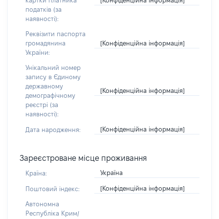
картки платника
податків (за
наявності):
Реквізити паспорта
[Конфіденційна інформація]
громадянина
України:
Унікальний номер
запису в Єдиному
державному
[Конфіденційна інформація]
демографічному
реєстрі (за
наявності):
[Конфіденційна інформація]
Дата народження:
Зареєстроване місце проживання
Україна
Країна:
[Конфіденційна інформація]
Поштовий індекс:
Автономна
Республіка Крим/