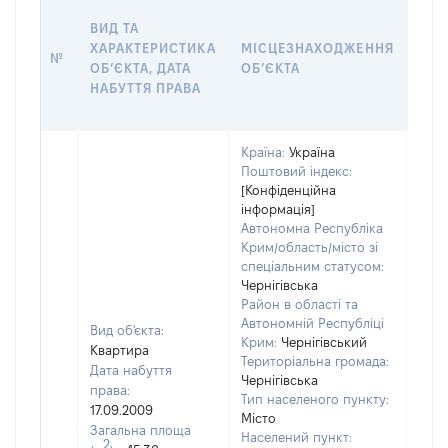
ВАР
ВИД ТА
ДАТ
ХАРАКТЕРИСТИКА
МІСЦЕЗНАХОДЖЕННЯ
ПРА
№
ОБʼЄКТА, ДАТА
ОБʼЄКТА
ОС
НАБУТТЯ ПРАВА
ГР
ОЦІ
Країна:
Україна
Поштовий індекс:
[Конфіденційна
інформація]
Автономна Республіка
Крим/область/місто зі
спеціальним статусом:
Чернігівська
Район в області та
Автономній Республіці
Вид об'єкта:
Крим:
Чернігівський
Квартира
Територіальна громада:
Дата набуття
Чернігівська
права:
Тип населеного пункту:
17.09.2009
Місто
Загальна площа
Населений пункт:
2