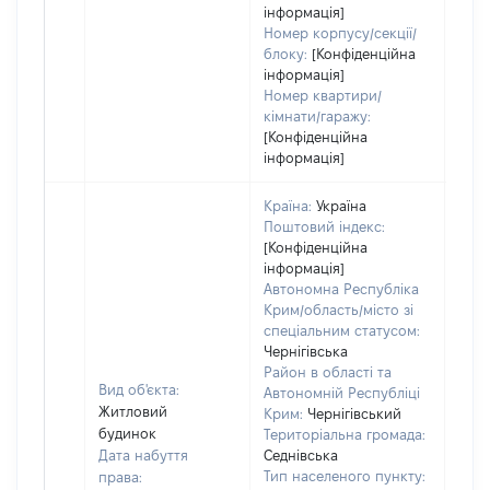
інформація]
Номер корпусу/секції/
блоку:
[Конфіденційна
інформація]
Номер квартири/
кімнати/гаражу:
[Конфіденційна
інформація]
Країна:
Україна
Поштовий індекс:
[Конфіденційна
інформація]
Автономна Республіка
Крим/область/місто зі
спеціальним статусом:
Чернігівська
Район в області та
Вид об'єкта:
Автономній Республіці
Житловий
Крим:
Чернігівський
будинок
Територіальна громада:
Дата набуття
Седнівська
Тип населеного пункту:
права: