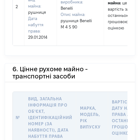
виробника:
майна:
це
майна:
2
Benelli
вартість за
рушниця
Опис майна:
останньою
Дата
рушниця Benelli
грошовою
набуття
M 4 S 90
оцінкою
права:
29.01.2014
6. Цінне рухоме майно -
транспортні засоби
ВИД, ЗАГАЛЬНА
ВАРТІСТЬ Н
ІНФОРМАЦІЯ ПРО
МАРКА,
ДАТУ НАБУТ
ОБʼЄКТ,
МОДЕЛЬ,
ПРАВА АБО 
№
ІДЕНТИФІКАЦІЙНИЙ
РІК
ОСТАННЬО
НОМЕР (ЗА
ВИПУСКУ
ГРОШОВОЮ
НАЯВНОСТІ), ДАТА
ОЦІНКОЮ, Г
НАБУТТЯ ПРАВА