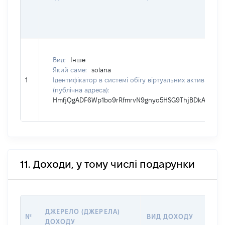
Вид:
Інше
Який саме:
solana
1
Ідентифікатор в системі обігу віртуальних активів
(публічна адреса):
HmfjQgADF6Wp1bo9rRfmrvN9gnyo5HSG9ThjBDkAB6iu
11. Доходи, у тому числі подарунки
РОЗМ
ДЖЕРЕЛО (ДЖЕРЕЛА)
№
ВИД ДОХОДУ
(ВАР
ДОХОДУ