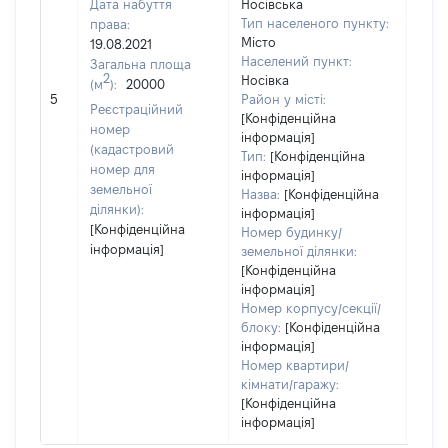
Дата набуття
Носівська
Тип населеного пункту:
права:
Місто
19.08.2021
1599
Населений пункт:
Загальна площа
Тип 
2
Носівка
(м
):
20000
обʼє
5
Район у місті:
Реєстраційний
варт
[Конфіденційна
номер
інформація]
набу
(кадастровий
Тип:
[Конфіденційна
номер для
інформація]
земельної
Назва:
[Конфіденційна
ділянки):
інформація]
[Конфіденційна
Номер будинку/
інформація]
земельної ділянки:
[Конфіденційна
інформація]
Номер корпусу/секції/
блоку:
[Конфіденційна
інформація]
Номер квартири/
кімнати/гаражу:
[Конфіденційна
інформація]