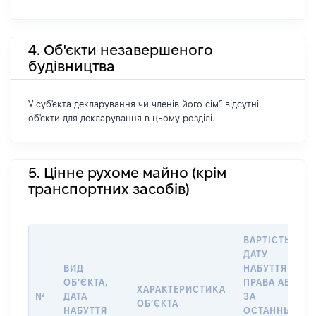
4. Об'єкти незавершеного
будівництва
У суб'єкта декларування чи членів його сім'ї відсутні
об'єкти для декларування в цьому розділі.
5. Цінне рухоме майно (крім
транспортних засобів)
ВАРТІСТЬ НА
ДАТУ
ВИД
НАБУТТЯ
ОБʼЄКТА,
ПРАВА АБО
ХАРАКТЕРИСТИКА
№
ДАТА
ЗА
ОБʼЄКТА
НАБУТТЯ
ОСТАННЬОЮ