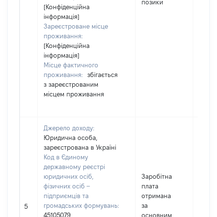
позики
[Конфіденційна
інформація]
Зареєстроване місце
проживання:
[Конфіденційна
інформація]
Місце фактичного
проживання:
збігається
з зареєстрованим
місцем проживання
Джерело доходу:
Юридична особа,
зареєстрована в Україні
Код в Єдиному
державному реєстрі
юридичних осіб,
Заробітна
фізичних осіб –
плата
підприємців та
отримана
громадських формувань:
за
17123
5
45105079
основним