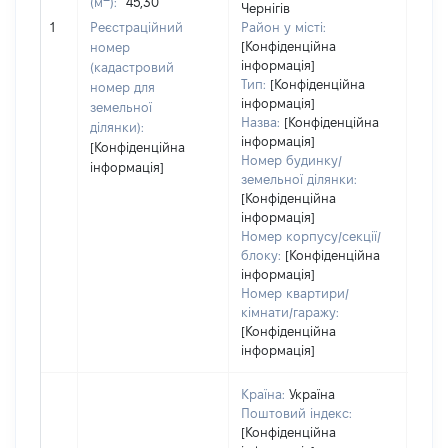
(м
):
45,30
Чернігів
[Не
1
Реєстраційний
Район у місті:
заст
[Конфіденційна
номер
інформація]
(кадастровий
Тип:
[Конфіденційна
номер для
інформація]
земельної
Назва:
[Конфіденційна
ділянки):
інформація]
[Конфіденційна
Номер будинку/
інформація]
земельної ділянки:
[Конфіденційна
інформація]
Номер корпусу/секції/
блоку:
[Конфіденційна
інформація]
Номер квартири/
кімнати/гаражу:
[Конфіденційна
інформація]
Країна:
Україна
Поштовий індекс:
[Конфіденційна