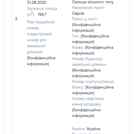
Селище міського типу
31.08.2020
3021
Населений пункт:
Загальна площа
Тип 
2
Седнів
(м
):
194,7
обʼє
3
Район у місті:
Реєстраційний
варт
[Конфіденційна
номер
інформація]
набу
(кадастровий
Тип:
[Конфіденційна
номер для
інформація]
земельної
Назва:
[Конфіденційна
ділянки):
інформація]
[Конфіденційна
Номер будинку/
інформація]
земельної ділянки:
[Конфіденційна
інформація]
Номер корпусу/секції/
блоку:
[Конфіденційна
інформація]
Номер квартири/
кімнати/гаражу:
[Конфіденційна
інформація]
Країна:
Україна