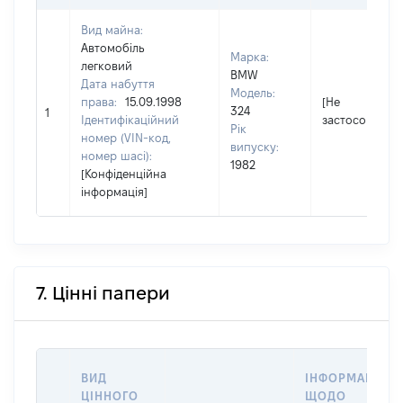
Вид майна:
Автомобіль
Марка:
легковий
BMW
Дата набуття
Модель:
права:
15.09.1998
[Не
324
1
Ідентифікаційний
застосовуєтьс
Рік
номер (VIN-код,
випуску:
номер шасі):
1982
[Конфіденційна
інформація]
7. Цінні папери
ВИД
ІНФОРМАЦІЯ
ЦІННОГО
ЩОДО