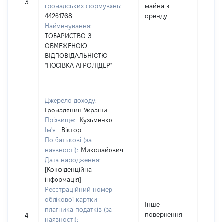
11280
3
громадських формувань:
майна в
44261768
оренду
Найменування:
ТОВАРИСТВО З
ОБМЕЖЕНОЮ
ВІДПОВІДАЛЬНІСТЮ
"НОСІВКА АГРОЛІДЕР"
Джерело доходу:
Громадянин України
Прізвище:
Кузьменко
Ім'я:
Віктор
По батькові (за
наявності):
Миколайович
Дата народження:
[Конфіденційна
інформація]
Реєстраційний номер
облікової картки
Інше
платника податків (за
повернення
9500
4
наявності):