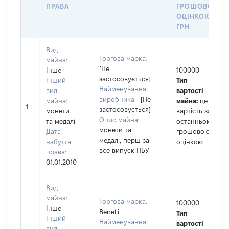
ПРАВА
ГРОШОВОЮ
ОЦІНКОЮ,
ГРН
Вид
Торгова марка:
майна:
[Не
Інше
100000
застосовується]
Інший
Тип
Найменування
вид
вартості
виробника:
[Не
майна:
майна:
це
1
застосовується]
монети
вартість за
Опис майна:
та медалі
останньою
монети та
Дата
грошовою
медалі, перш за
набуття
оцінкою
все випуск НБУ
права:
01.01.2010
Вид
майна:
Торгова марка:
100000
Інше
Benelli
Тип
Інший
Найменування
вартості
вид