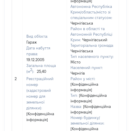
інформація]
Автономна Республіка
Крим/область/місто зі
спеціальним статусом:
Чернігівська
Район в області та
Автономній Республіці
Вид об'єкта:
Крим:
Чернігівський
Гараж
Територіальна громада:
Дата набуття
Чернігівська
права:
Тип населеного пункту:
19.12.2005
Місто
Загальна площа
Населений пункт:
2
(м
):
25,40
Чернігів
[Не
2
Реєстраційний
Район у місті:
заст
[Конфіденційна
номер
інформація]
(кадастровий
Тип:
[Конфіденційна
номер для
інформація]
земельної
Назва:
[Конфіденційна
ділянки):
інформація]
[Конфіденційна
Номер будинку/
інформація]
земельної ділянки:
[Конфіденційна