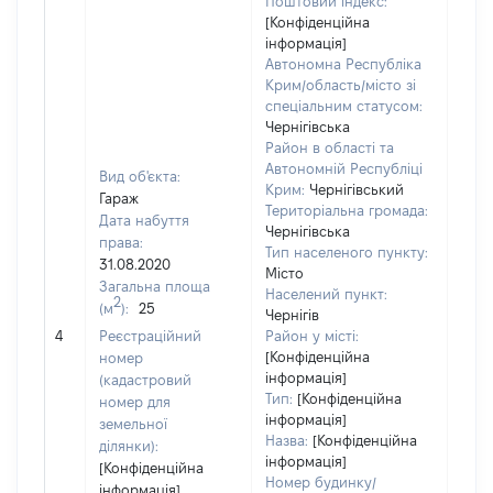
Поштовий індекс:
[Конфіденційна
інформація]
Автономна Республіка
Крим/область/місто зі
спеціальним статусом:
Чернігівська
Район в області та
Автономній Республіці
Вид об'єкта:
Крим:
Чернігівський
Гараж
Територіальна громада:
Дата набуття
Чернігівська
права:
Тип населеного пункту:
31.08.2020
Місто
Загальна площа
100
Населений пункт:
2
(м
):
25
Тип 
Чернігів
обʼє
4
Реєстраційний
Район у місті:
варт
[Конфіденційна
номер
інформація]
набу
(кадастровий
Тип:
[Конфіденційна
номер для
інформація]
земельної
Назва:
[Конфіденційна
ділянки):
інформація]
[Конфіденційна
Номер будинку/
інформація]