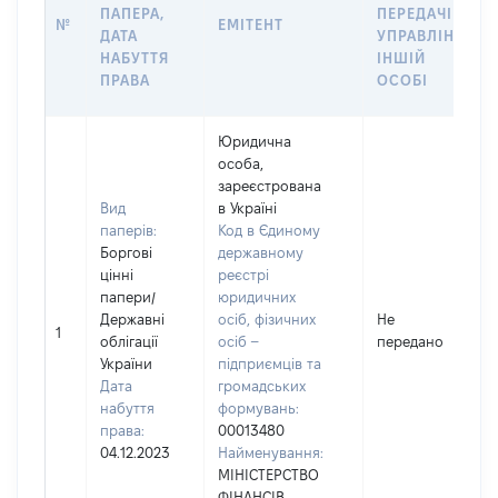
ПАПЕРА,
ПЕРЕДАЧІ В
№
ЕМІТЕНТ
ДАТА
УПРАВЛІННЯ
НАБУТТЯ
ІНШІЙ
ПРАВА
ОСОБІ
Юридична
особа,
зареєстрована
Вид
в Україні
паперів:
Код в Єдиному
Боргові
державному
цінні
реєстрі
папери
/
юридичних
Державні
осіб, фізичних
Не
1
облігації
осіб –
передано
України
підприємців та
Дата
громадських
набуття
формувань:
права:
00013480
04.12.2023
Найменування:
МІНІСТЕРСТВО
ФІНАНСІВ