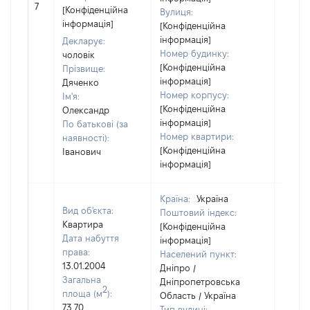
7
[Конфіденційна
Вулиця:
відом
інформація]
[Конфіденційна
інформація]
Декларує:
Номер будинку:
чоловік
[Конфіденційна
Прізвище:
інформація]
Дяченко
Номер корпусу:
Ім'я:
[Конфіденційна
Олександр
інформація]
По батькові (за
Номер квартири:
наявності):
[Конфіденційна
Іванович
інформація]
Країна:
Україна
Вид об'єкта:
Поштовий індекс:
Квартира
[Конфіденційна
Дата набуття
інформація]
права:
Населений пункт:
13.01.2004
Дніпро /
Загальна
Дніпропетровська
2
площа (м
):
Область / Україна
73,70
Тип вулиці: