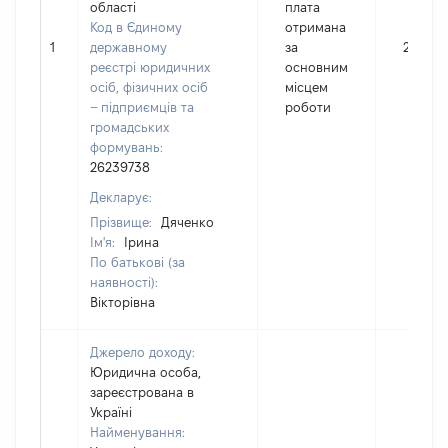
області
плата
Код в Єдиному
отримана
1
державному
за
277914
реєстрі юридичних
основним
осіб, фізичних осіб
місцем
– підприємців та
роботи
громадських
формувань:
26239738
Декларує:
Прізвище:
Дяченко
Ім'я:
Ірина
По батькові (за
наявності):
Вікторівна
Джерело доходу:
Юридична особа,
зареєстрована в
Україні
Найменування: