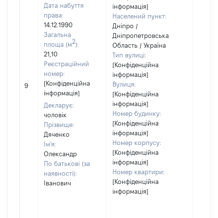
Дата набуття
інформація]
права:
Населений пункт:
14.12.1990
Дніпро /
Загальна
Дніпропетровська
2
площа (м
):
Область / Україна
21,10
Тип вулиці:
Реєстраційний
[Конфіденційна
номер:
інформація]
[Не
[Конфіденційна
Вулиця:
9
відом
інформація]
[Конфіденційна
інформація]
Декларує:
Номер будинку:
чоловік
[Конфіденційна
Прізвище:
інформація]
Дяченко
Номер корпусу:
Ім'я:
[Конфіденційна
Олександр
інформація]
По батькові (за
Номер квартири:
наявності):
[Конфіденційна
Іванович
інформація]