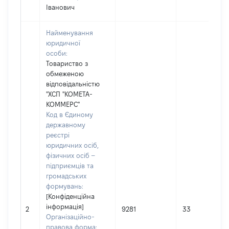
Іванович
Найменування
юридичної
особи:
Товариство з
обмеженою
відповідальністю
"ХСП "КОМЕТА-
КОММЕРС"
Код в Єдиному
державному
реєстрі
юридичних осіб,
фізичних осіб –
підприємців та
громадських
формувань:
[Конфіденційна
інформація]
2
9281
33
Організаційно-
правова форма: