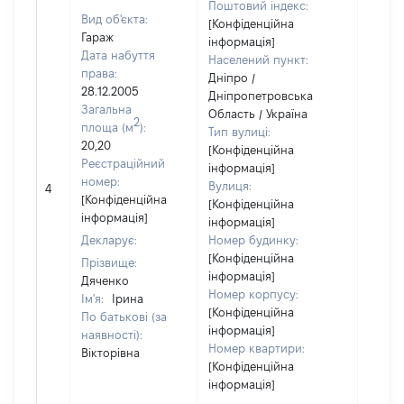
Поштовий індекс:
Вид об'єкта:
[Конфіденційна
Гараж
інформація]
Дата набуття
Населений пункт:
права:
Дніпро /
28.12.2005
Дніпропетровська
Загальна
Область / Україна
2
площа (м
):
Тип вулиці:
20,20
[Конфіденційна
Реєстраційний
інформація]
[Не
номер:
Вулиця:
4
відом
[Конфіденційна
[Конфіденційна
інформація]
інформація]
Декларує:
Номер будинку:
[Конфіденційна
Прізвище:
інформація]
Дяченко
Номер корпусу:
Ім'я:
Ірина
[Конфіденційна
По батькові (за
інформація]
наявності):
Номер квартири:
Вікторівна
[Конфіденційна
інформація]