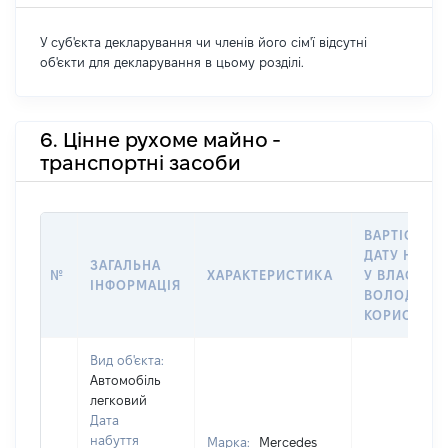
У суб'єкта декларування чи членів його сім'ї відсутні
об'єкти для декларування в цьому розділі.
6. Цінне рухоме майно -
транспортні засоби
ВАРТІСТЬ Н
ДАТУ НАБУ
ЗАГАЛЬНА
№
ХАРАКТЕРИСТИКА
У ВЛАСНІСТ
ІНФОРМАЦІЯ
ВОЛОДІННЯ
КОРИСТУВ
Вид об'єкта:
Автомобіль
легковий
Дата
набуття
Марка:
Mercedes