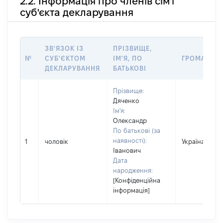
2.2. Інформація про членів сім'ї
суб'єкта декларування
ЗВ'ЯЗОК ІЗ
ПРІЗВИЩЕ,
№
СУБ'ЄКТОМ
ІМ'Я, ПО
ГРОМАДЯН
ДЕКЛАРУВАННЯ
БАТЬКОВІ
Прізвище:
Дяченко
Ім'я:
Олександр
По батькові (за
наявності):
1
чоловік
Україна
Іванович
Дата
народження:
[Конфіденційна
інформація]