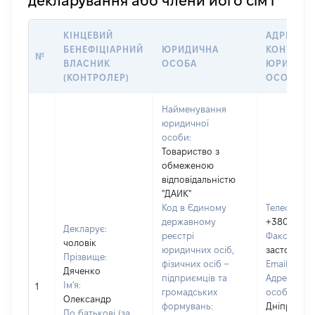
декларування або члени його сім’ї
КІНЦЕВИЙ
АДРЕСА Т
БЕНЕФІЦІАРНИЙ
ЮРИДИЧНА
КОНТАКТ
№
ВЛАСНИК
ОСОБА
ЮРИДИЧН
(КОНТРОЛЕР)
ОСОБИ
Найменування
юридичної
особи:
Товариство з
обмеженою
відповідальністю
"ДАИК"
Код в Єдиному
Телефон:
державному
+38056736
Декларує:
реєстрі
Факс:
[Не
чоловік
юридичних осіб,
застосовує
Прізвище:
фізичних осіб –
Email:
[Не 
Дяченко
підприємців та
Адреса юр
Ім'я:
1
громадських
особи:
491
Олександр
формувань:
Дніпропет
По батькові (за