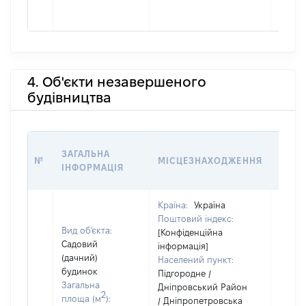
4. Об'єкти незавершеного
будівництва
ЗВ'Я
ЗАГАЛЬНА
№
МІСЦЕЗНАХОДЖЕННЯ
СУБ'
ІНФОРМАЦІЯ
ДЕКЛ
Країна:
Україна
Поштовий індекс:
Вид об'єкта:
[Конфіденційна
Садовий
інформація]
(дачний)
Населений пункт:
будинок
Підгородне /
Загальна
Дніпровський Район
2
площа (м
):
/ Дніпропетровська
Об'єкт