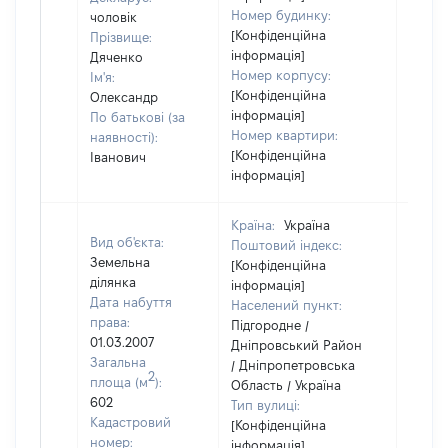
Номер будинку:
чоловік
[Конфіденційна
Прізвище:
інформація]
Дяченко
Номер корпусу:
Ім'я:
[Конфіденційна
Олександр
інформація]
По батькові (за
Номер квартири:
наявності):
[Конфіденційна
Іванович
інформація]
Країна:
Україна
Вид об'єкта:
Поштовий індекс:
Земельна
[Конфіденційна
ділянка
інформація]
Дата набуття
Населений пункт:
права:
Підгородне /
01.03.2007
Дніпровський Район
Загальна
/ Дніпропетровська
2
площа (м
):
Область / Україна
602
Тип вулиці:
Кадастровий
[Конфіденційна
номер:
інформація]
[Не