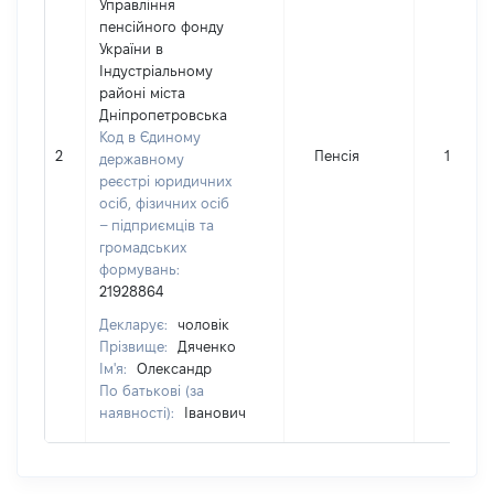
Управління
пенсійного фонду
України в
Індустріальному
районі міста
Дніпропетровська
Код в Єдиному
2
Пенсія
17926
державному
реєстрі юридичних
осіб, фізичних осіб
– підприємців та
громадських
формувань:
21928864
Декларує:
чоловік
Прізвище:
Дяченко
Ім'я:
Олександр
По батькові (за
наявності):
Іванович