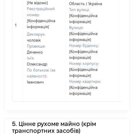
[Не відомо]
Область / Україна
повні
Реєстраційний
Тип вулиці:
частк
номер:
[Конфіденційна
побуд
[Конфіденційна
інформація]
матері
1
інформація]
Вулиця:
за ко
[Конфіденційна
суб'єк
Декларує:
інформація]
декла
чоловік
Номер будинку:
або ч
Прізвище:
[Конфіденційна
його сі
Дяченко
інформація]
Ім'я:
Номер корпусу:
Олександр
[Конфіденційна
По батькові (за
інформація]
наявності):
Номер квартири:
Іванович
[Конфіденційна
інформація]
5. Цінне рухоме майно (крім
транспортних засобів)