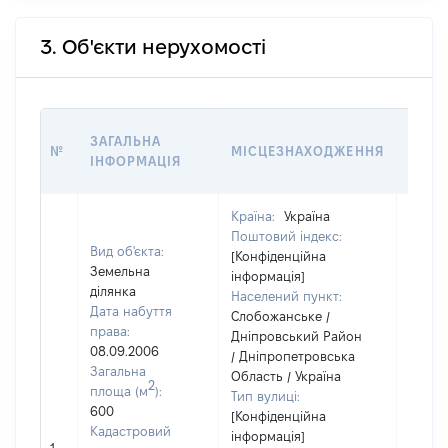
3. Об'єкти нерухомості
ВАРТ
ЗАГАЛЬНА
№
МІСЦЕЗНАХОДЖЕННЯ
НА Д
ІНФОРМАЦІЯ
НАБУ
Країна:
Україна
Поштовий індекс:
Вид об'єкта:
[Конфіденційна
Земельна
інформація]
ділянка
Населений пункт:
Дата набуття
Слобожанське /
права:
Дніпровський Район
08.09.2006
/ Дніпропетровська
Загальна
Область / Україна
2
площа (м
):
Тип вулиці:
600
[Конфіденційна
Кадастровий
інформація]
[Не