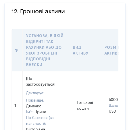
12. Грошові активи
УСТАНОВА, В ЯКІЙ
ВІДКРИТІ ТАКІ
РАХУНКИ АБО ДО
ВИД
РОЗМІР
№
ЯКОЇ ЗРОБЛЕНІ
АКТИВУ
АКТИВУ
ВІДПОВІДНІ
ВНЕСКИ
[Не
застосовується]
Декларує:
5000
Прізвище:
Готівкові
1
Валюта:
Дяченко
кошти
USD
Ім'я:
Ірина
По батькові (за
наявності):
Вікторівна