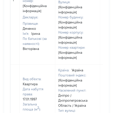
1
номер:
Вулиця:
відом
[Конфіденційна
[Конфіденційна
інформація]
інформація]
Декларує:
Номер будинку:
[Конфіденційна
Прізвище:
інформація]
Дяченко
Номер корпусу:
Ім'я:
Ірина
[Конфіденційна
По батькові (за
інформація]
наявності):
Номер квартири:
Вікторівна
[Конфіденційна
інформація]
Країна:
Україна
Поштовий індекс:
Вид об'єкта:
[Конфіденційна
Квартира
інформація]
Дата набуття
Населений пункт:
права:
Дніпро /
17.01.1997
Дніпропетровська
Загальна
Область / Україна
2
площа (м
):
Тип вулиці: