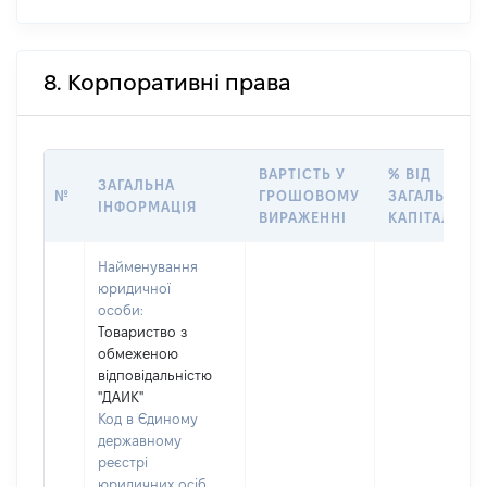
8. Корпоративні права
ВАРТІСТЬ У
% ВІД
ЗАГАЛЬНА
№
ГРОШОВОМУ
ЗАГАЛЬНОГ
ІНФОРМАЦІЯ
ВИРАЖЕННІ
КАПІТАЛУ
Найменування
юридичної
особи:
Товариство з
обмеженою
відповідальністю
"ДАИК"
Код в Єдиному
державному
реєстрі
юридичних осіб,