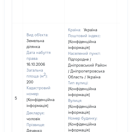
Країна:
Україна
Вид об'єкта:
Поштовий індекс:
Земельна
[Конфіденційна
ділянка
інформація]
Дата набуття
Населений пункт:
права:
Підгородне /
16.10.2006
Дніпровський Район
Загальна
/ Дніпропетровська
2
площа (м
):
Область / Україна
200
Тип вулиці:
Кадастровий
[Конфіденційна
номер:
інформація]
[Не
5
[Конфіденційна
Вулиця:
відом
інформація]
[Конфіденційна
інформація]
Декларує:
Номер будинку:
чоловік
[Конфіденційна
Прізвище:
інформація]
Дяченко