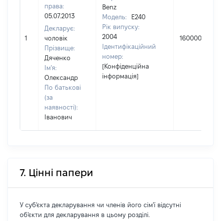
права:
Benz
05.07.2013
Модель:
E240
Рік випуску:
Декларує:
2004
1
чоловік
160000
Ідентифікаційний
Прізвище:
номер:
Дяченко
[Конфіденційна
Ім'я:
інформація]
Олександр
По батькові
(за
наявності):
Іванович
7. Цінні папери
У суб'єкта декларування чи членів його сім'ї відсутні
об'єкти для декларування в цьому розділі.