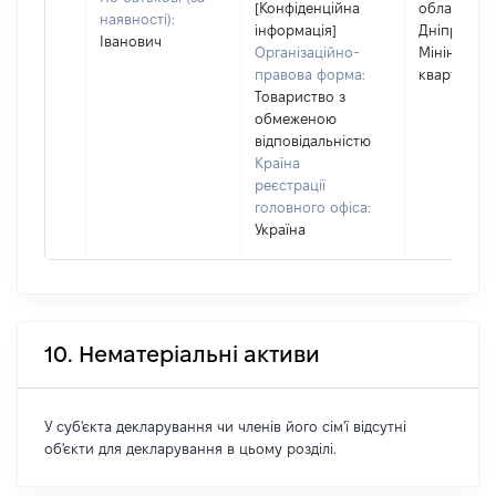
[Конфіденційна
область, м
наявності):
інформація]
Дніпро, вул
Іванович
Організаційно-
Мініна, бу
правова форма:
квартира 1
Товариство з
обмеженою
відповідальністю
Країна
реєстрації
головного офіса:
Україна
10. Нематеріальні активи
У суб'єкта декларування чи членів його сім'ї відсутні
об'єкти для декларування в цьому розділі.