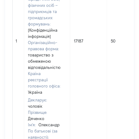
фізичних осіб –
підприємців та
громадських
формувань:
[Конфіденційна
інформація]
1
17187
50
Організаційно-
правова форма:
товариство з
обмеженою
відповідальністю
Країна
реєстрації
головного офіса:
Україна
Декларує:
чоловік
Прізвище:
Дяченко
Ім'я:
Олександр
По батькові (за
наявності):