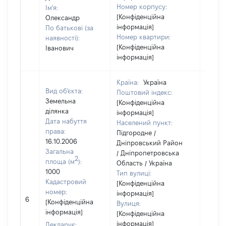
Номер корпусу:
Ім'я:
[Конфіденційна
Олександр
інформація]
По батькові (за
Номер квартири:
наявності):
[Конфіденційна
Іванович
інформація]
Країна:
Україна
Вид об'єкта:
Поштовий індекс:
Земельна
[Конфіденційна
ділянка
інформація]
Дата набуття
Населений пункт:
права:
Підгородне /
16.10.2006
Дніпровський Район
Загальна
/ Дніпропетровська
2
площа (м
):
Область / Україна
1000
Тип вулиці:
Кадастровий
[Конфіденційна
номер:
інформація]
[Не
6
[Конфіденційна
Вулиця:
відом
інформація]
[Конфіденційна
інформація]
Декларує: