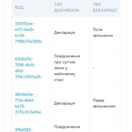
ТИП
ТИП
КОД
П
ДОКУМЕНТА
ДЕКЛАРАЦІЇ
395150ed-
e131-4ad5-
Після
Декларація
2
bc94-
звільнення
7198b30a389b
Повідомлення
67e16d7b-
про суттєві
7098-4b16-
зміни y
-
2
af62-
майновому
394cc5013a26
стані
49b9eb5e-
01
713e-4e64-
Перед
Декларація
-
bb74-
звільненням
29
3170c903e60e
Повідомлення
9f9ef583-