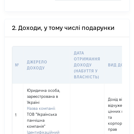
2. Доходи, у тому числі подарунки
ДАТА
ОТРИМАННЯ
ДЖЕРЕЛО
№
ДОХОДУ
ВИД ДОХОД
ДОХОДУ
(НАБУТТЯ У
ВЛАСНІСТЬ)
Юридична особа,
зареєстрована в
Дохід від
Україні
відчуження
Назва компанії:
цінних папері
ТОВ "Українська
1
та
панчішна
корпоративн
компанія"
прав
Ідентифікаційний