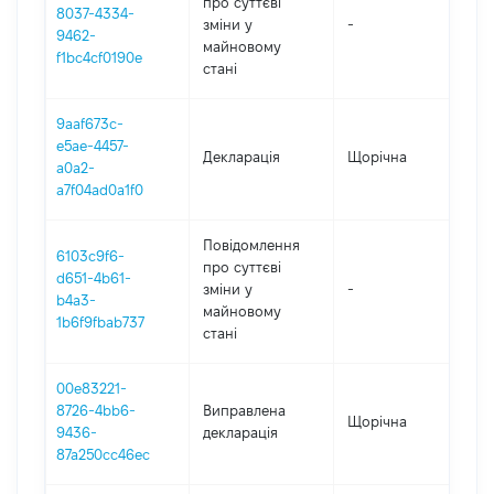
про суттєві
8037-4334-
зміни y
-
2
9462-
майновому
f1bc4cf0190e
стані
9aaf673c-
e5ae-4457-
Декларація
Щорічна
2
a0a2-
a7f04ad0a1f0
Повідомлення
6103c9f6-
про суттєві
d651-4b61-
зміни y
-
2
b4a3-
майновому
1b6f9fbab737
стані
00e83221-
8726-4bb6-
Виправлена
Щорічна
20
9436-
декларація
87a250cc46ec