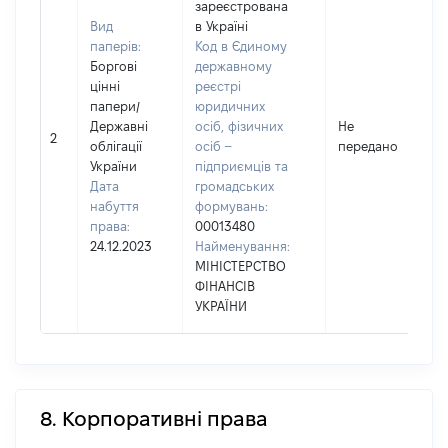
зареєстрована
Вид
в Україні
паперів:
Код в Єдиному
Боргові
державному
цінні
реєстрі
папери
/
юридичних
Державні
осіб, фізичних
Не
2
облігації
осіб –
передано
України
підприємців та
Дата
громадських
набуття
формувань:
права:
00013480
24.12.2023
Найменування:
МІНІСТЕРСТВО
ФІНАНСІВ
УКРАЇНИ
8. Корпоративні права