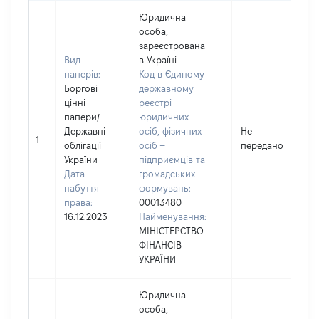
Юридична
особа,
зареєстрована
Вид
в Україні
паперів:
Код в Єдиному
Боргові
державному
цінні
реєстрі
папери
/
юридичних
Державні
осіб, фізичних
Не
1
облігації
осіб –
передано
України
підприємців та
Дата
громадських
набуття
формувань:
права:
00013480
16.12.2023
Найменування:
МІНІСТЕРСТВО
ФІНАНСІВ
УКРАЇНИ
Юридична
особа,