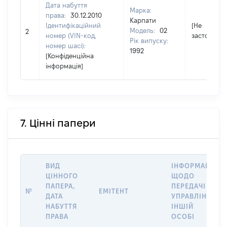
Дата набуття
Марка:
права:
30.12.2010
Карпати
Ідентифікаційний
[Не
Модель:
02
2
номер (VIN-код,
застосовує
Рік випуску:
номер шасі):
1992
[Конфіденційна
інформація]
7. Цінні папери
ВИД
ІНФОРМАЦІЯ
ЦІННОГО
ЩОДО
ПАПЕРА,
ПЕРЕДАЧІ В
№
ЕМІТЕНТ
ДАТА
УПРАВЛІННЯ
НАБУТТЯ
ІНШІЙ
ПРАВА
ОСОБІ