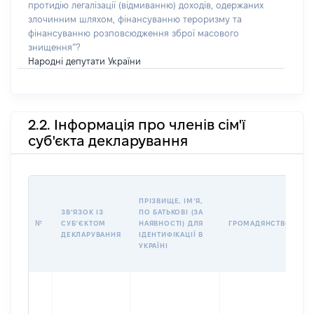
протидію легалізації (відмиванню) доходів, одержаних
злочинним шляхом, фінансуванню тероризму та
фінансуванню розповсюдження зброї масового
знищення”?
Народні депутати України
2.2. Інформація про членів сім'ї
суб'єкта декларування
П
ПРІЗВИЩЕ, ІМʼЯ,
Б
ЗВʼЯЗОК ІЗ
ПО БАТЬКОВІ (ЗА
І
№
СУБʼЄКТОМ
НАЯВНОСТІ) ДЛЯ
ГРОМАДЯНСТВО
М
ДЕКЛАРУВАННЯ
ІДЕНТИФІКАЦІЇ В
УКРАЇНІ