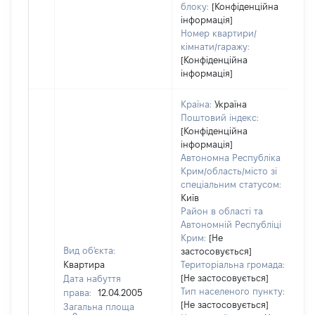
блоку:
[Конфіденційна
інформація]
Номер квартири/
кімнати/гаражу:
[Конфіденційна
інформація]
Країна:
Україна
Поштовий індекс:
[Конфіденційна
інформація]
Автономна Республіка
Крим/область/місто зі
спеціальним статусом:
Київ
Район в області та
Автономній Республіці
Крим:
[Не
Вид об'єкта:
застосовується]
Квартира
Територіальна громада:
[Не застосовується]
Дата набуття
Тип населеного пункту:
права:
12.04.2005
[Не застосовується]
Загальна площа