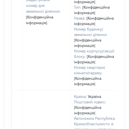
інформація]
н
номер для
Тип:
[Конфіденційна
п
земельної ділянки):
інформація]
[Конфіденційна
Назва:
[Конфіденційна
інформація]
інформація]
Номер будинку/
земельної ділянки:
[Конфіденційна
інформація]
Номер корпусу/секції/
блоку:
[Конфіденційна
інформація]
Номер квартири/
кімнати/гаражу:
[Конфіденційна
інформація]
Країна:
Україна
Поштовий індекс:
[Конфіденційна
інформація]
Автономна Республіка
Крим/область/місто зі