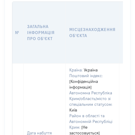
ЗАГАЛЬНА
ПІДС
МІСЦЕЗНАХОДЖЕННЯ
№
ІНФОРМАЦІЯ
ДЕКЛ
ОБʼЄКТА
ПРО ОБʼЄКТ
ОБʼЄ
Країна:
Україна
Поштовий індекс:
[Конфіденційна
інформація]
Автономна Республіка
Крим/область/місто зі
спеціальним статусом:
Київ
Район в області та
Автономній Республіці
Крим:
[Не
Дата набуття
застосовується]