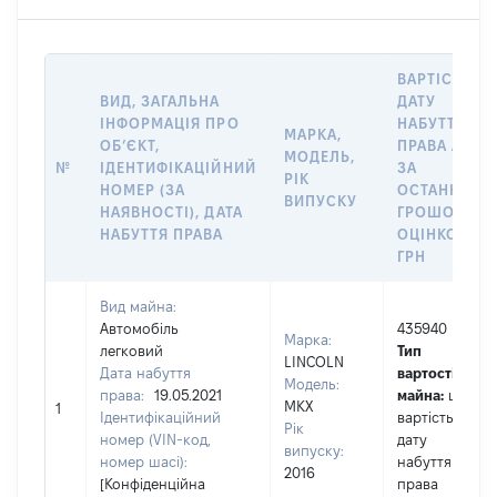
ВАРТІСТЬ Н
ВИД, ЗАГАЛЬНА
ДАТУ
ІНФОРМАЦІЯ ПРО
НАБУТТЯ
МАРКА,
ОБʼЄКТ,
ПРАВА АБО
МОДЕЛЬ,
№
ІДЕНТИФІКАЦІЙНИЙ
ЗА
РІК
НОМЕР (ЗА
ОСТАННЬО
ВИПУСКУ
НАЯВНОСТІ), ДАТА
ГРОШОВОЮ
НАБУТТЯ ПРАВА
ОЦІНКОЮ,
ГРН
Вид майна:
Автомобіль
435940
Марка:
легковий
Тип
LINCOLN
Дата набуття
вартості
Модель:
права:
19.05.2021
майна:
це
MKX
1
Ідентифікаційний
вартість на
Рік
номер (VIN-код,
дату
випуску:
номер шасі):
набуття
2016
[Конфіденційна
права