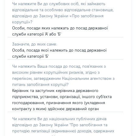
Чи належите Ви до службових осіб, які займають
відповідальне та особливо відповідальне становище,
відповідно до Закону України «Про запобігання
корупції»?
Особи, посади яких належать до посад державної
служби категорії 'А' або 'Б'
Зазначте, до яких саме:
Особа, посада якої належить до посад державної
служби категорії 'Б'
Чи належить Ваша посада до посад, пов'язаних з
високим рівнем корупційних ризиків, згідно з
переліком, затвердженим Національним агентством з
питань запобігання корупції?
Керівник та заступник керівника державного
підприємства, установи, організації, іншого суб’єкта
господарювання, призначення якого (укладення
контракту з яким) здійснює державний орган
Чи належите Ви до національних публічних діячів
відповідно до Закону України "Про запобігання та
протидію легалізації (відмиванню) доходів, одержаних