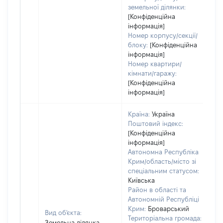
земельної ділянки:
[Конфіденційна
інформація]
Номер корпусу/секції/
блоку:
[Конфіденційна
інформація]
Номер квартири/
кімнати/гаражу:
[Конфіденційна
інформація]
Країна:
Україна
Поштовий індекс:
[Конфіденційна
інформація]
Автономна Республіка
Крим/область/місто зі
спеціальним статусом:
Київська
Район в області та
Автономній Республіці
Крим:
Броварський
Вид об'єкта:
Територіальна громада:
Земельна ділянка