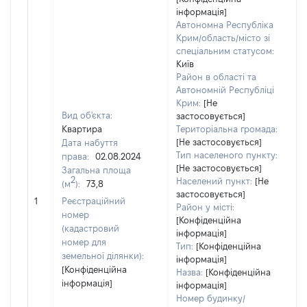
інформація]
Автономна Республіка
Крим/область/місто зі
спеціальним статусом:
Київ
Район в області та
Автономній Республіці
Крим:
[Не
Вид об'єкта:
застосовується]
Квартира
Територіальна громада:
[Не застосовується]
Дата набуття
Тип населеного пункту:
права:
02.08.2024
[Не застосовується]
Загальна площа
1
2
Населений пункт:
[Не
(м
):
73,8
Ти
застосовується]
об
1
Реєстраційний
Район у місті:
ва
номер
[Конфіденційна
н
(кадастровий
інформація]
номер для
Тип:
[Конфіденційна
земельної ділянки):
інформація]
[Конфіденційна
Назва:
[Конфіденційна
інформація]
інформація]
Номер будинку/