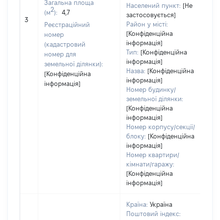
Загальна площа
Населений пункт:
[Не
Ти
2
(м
):
4,7
застосовується]
об
3
Район у місті:
Реєстраційний
ва
[Конфіденційна
номер
н
інформація]
(кадастровий
Тип:
[Конфіденційна
номер для
інформація]
земельної ділянки):
Назва:
[Конфіденційна
[Конфіденційна
інформація]
інформація]
Номер будинку/
земельної ділянки:
[Конфіденційна
інформація]
Номер корпусу/секції/
блоку:
[Конфіденційна
інформація]
Номер квартири/
кімнати/гаражу:
[Конфіденційна
інформація]
Країна:
Україна
Поштовий індекс: