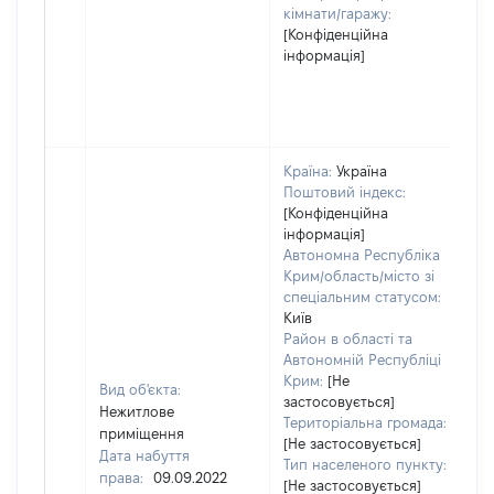
кімнати/гаражу:
[Конфіденційна
інформація]
Країна:
Україна
Поштовий індекс:
[Конфіденційна
інформація]
Автономна Республіка
Крим/область/місто зі
спеціальним статусом:
Київ
Район в області та
Автономній Республіці
Крим:
[Не
Вид об'єкта:
застосовується]
Нежитлове
Територіальна громада:
приміщення
[Не застосовується]
Дата набуття
Тип населеного пункту:
права:
09.09.2022
[Не застосовується]
9