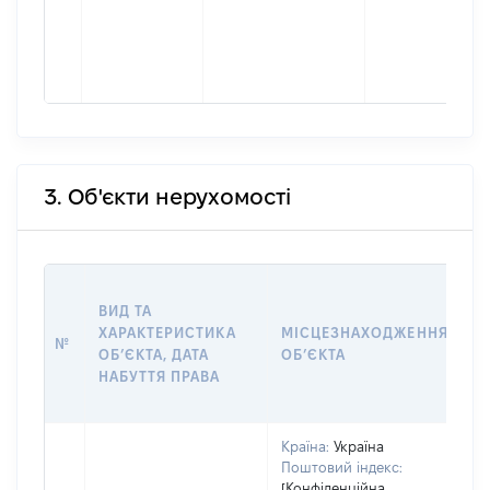
3. Об'єкти нерухомості
В
ВИД ТА
Д
ХАРАКТЕРИСТИКА
МІСЦЕЗНАХОДЖЕННЯ
П
№
ОБʼЄКТА, ДАТА
ОБʼЄКТА
О
НАБУТТЯ ПРАВА
Г
О
Країна:
Україна
Поштовий індекс:
[Конфіденційна