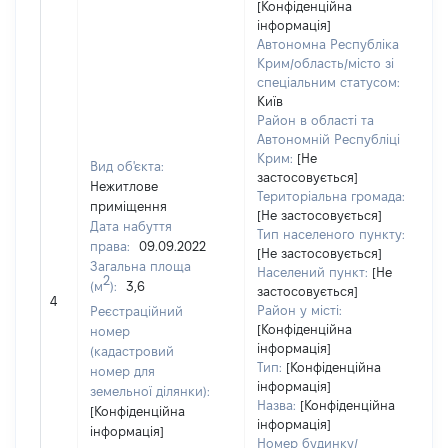
[Конфіденційна
інформація]
Автономна Республіка
Крим/область/місто зі
спеціальним статусом:
Київ
Район в області та
Автономній Республіці
Крим:
[Не
Вид об'єкта:
застосовується]
Нежитлове
Територіальна громада:
приміщення
[Не застосовується]
Дата набуття
Тип населеного пункту:
права:
09.09.2022
[Не застосовується]
7
Загальна площа
Населений пункт:
[Не
Ти
2
(м
):
3,6
застосовується]
об
4
Район у місті:
Реєстраційний
ва
[Конфіденційна
номер
н
інформація]
(кадастровий
Тип:
[Конфіденційна
номер для
інформація]
земельної ділянки):
Назва:
[Конфіденційна
[Конфіденційна
інформація]
інформація]
Номер будинку/