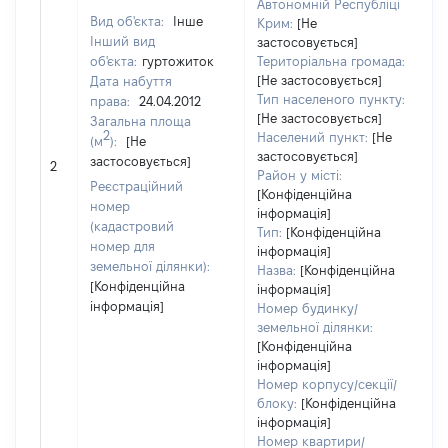
Автономній Республіці
Вид об'єкта:
Інше
Крим:
[Не
Інший вид
застосовується]
об'єкта:
гуртожиток
Територіальна громада:
[Не застосовується]
Дата набуття
Тип населеного пункту:
права:
24.04.2012
[Не застосовується]
Загальна площа
2
Населений пункт:
[Не
(м
):
[Не
[
застосовується]
застосовується]
2
з
Район у місті:
Реєстраційний
[Конфіденційна
номер
інформація]
(кадастровий
Тип:
[Конфіденційна
номер для
інформація]
земельної ділянки):
Назва:
[Конфіденційна
[Конфіденційна
інформація]
інформація]
Номер будинку/
земельної ділянки:
[Конфіденційна
інформація]
Номер корпусу/секції/
блоку:
[Конфіденційна
інформація]
Номер квартири/