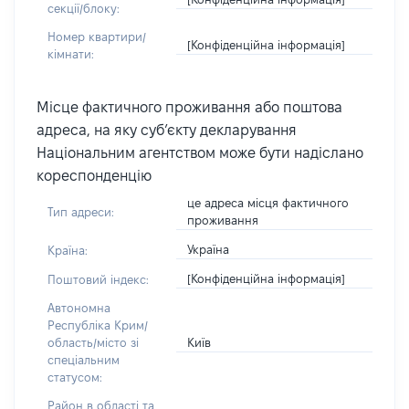
секції/блоку:
Номер квартири/
[Конфіденційна інформація]
кімнати:
Місце фактичного проживання або поштова
адреса, на яку суб’єкту декларування
Національним агентством може бути надіслано
кореспонденцію
це адреса місця фактичного
Тип адреси:
проживання
Україна
Країна:
[Конфіденційна інформація]
Поштовий індекс:
Автономна
Республіка Крим/
Київ
область/місто зі
спеціальним
статусом:
Район в області та