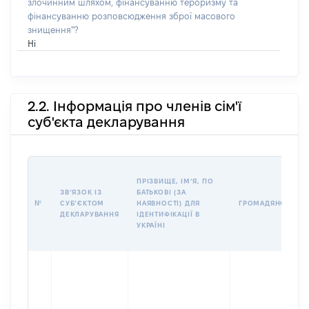
злочинним шляхом, фінансуванню тероризму та
фінансуванню розповсюдження зброї масового
знищення"?
Ні
2.2. Інформація про членів сім'ї
суб'єкта декларування
ПРІЗВИЩЕ, ІМʼЯ, ПО
ЗВʼЯЗОК ІЗ
БАТЬКОВІ (ЗА
№
СУБʼЄКТОМ
НАЯВНОСТІ) ДЛЯ
ГРОМАДЯНСТВО
ДЕКЛАРУВАННЯ
ІДЕНТИФІКАЦІЇ В
УКРАЇНІ