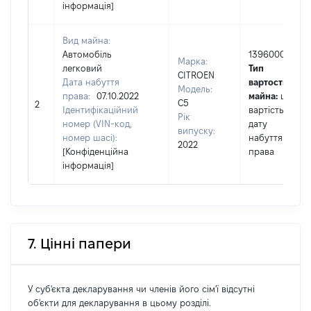
інформація]
Вид майна:
Автомобіль
1396000
Марка:
легковий
Тип
CITROEN
Дата набуття
вартості
Модель:
права:
07.10.2022
майна:
це
C5
2
Ідентифікаційний
вартість на
Рік
номер (VIN-код,
дату
випуску:
номер шасі):
набуття
2022
[Конфіденційна
права
інформація]
7. Цінні папери
У суб'єкта декларування чи членів його сім'ї відсутні
об'єкти для декларування в цьому розділі.