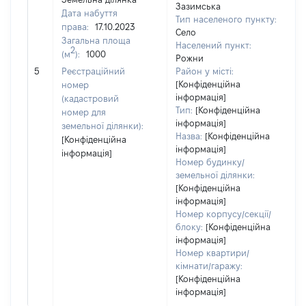
Зазимська
Дата набуття
Тип населеного пункту:
права:
17.10.2023
Село
Загальна площа
8
Населений пункт:
2
(м
):
1000
Ти
Рожни
об
5
Реєстраційний
Район у місті:
ва
[Конфіденційна
номер
інформація]
н
(кадастровий
Тип:
[Конфіденційна
номер для
інформація]
земельної ділянки):
Назва:
[Конфіденційна
[Конфіденційна
інформація]
інформація]
Номер будинку/
земельної ділянки:
[Конфіденційна
інформація]
Номер корпусу/секції/
блоку:
[Конфіденційна
інформація]
Номер квартири/
кімнати/гаражу:
[Конфіденційна
інформація]