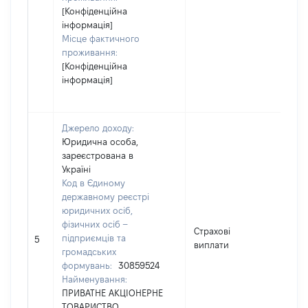
[Конфіденційна
інформація]
Місце фактичного
проживання:
[Конфіденційна
інформація]
Джерело доходу:
Юридична особа,
зареєстрована в
Україні
Код в Єдиному
державному реєстрі
юридичних осіб,
фізичних осіб –
Страхові
підприємців та
820
5
виплати
громадських
формувань:
30859524
Найменування:
ПРИВАТНЕ АКЦІОНЕРНЕ
ТОВАРИСТВО