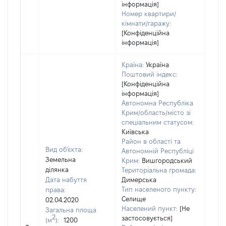
інформація]
Номер квартири/
кімнати/гаражу:
[Конфіденційна
інформація]
Країна:
Україна
Поштовий індекс:
[Конфіденційна
інформація]
Автономна Республіка
Крим/область/місто зі
спеціальним статусом:
Київська
Район в області та
Вид об'єкта:
Автономній Республіці
Земельна
Крим:
Вишгородський
ділянка
Територіальна громада:
Дата набуття
Димерська
Тип населеного пункту:
права:
Селище
02.04.2020
Населений пункт:
[Не
Загальна площа
2
застосовується]
(м
):
1200