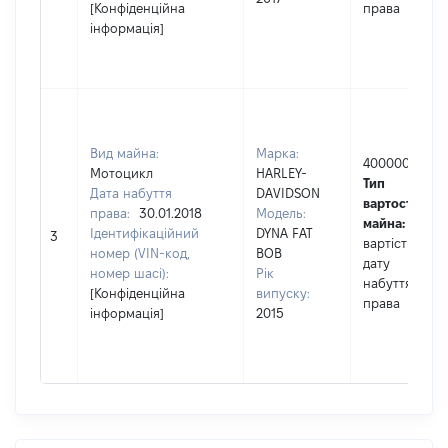
[Конфіденційна
права
інформація]
Вид майна:
Марка:
400000
Мотоцикл
HARLEY-
Тип
Дата набуття
DAVIDSON
вартості
права:
30.01.2018
Модель:
майна:
це
Ідентифікаційний
DYNA FAT
3
вартість на
номер (VIN-код,
BOB
дату
номер шасі):
Рік
набуття
[Конфіденційна
випуску:
права
інформація]
2015