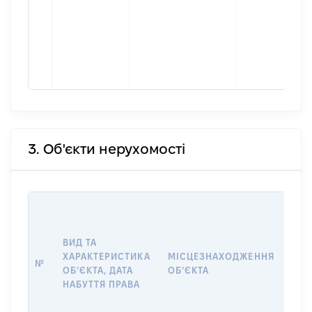
3. Об'єкти нерухомості
ВАР
ДАТ
НАБ
ВИД ТА
ПРА
ХАРАКТЕРИСТИКА
МІСЦЕЗНАХОДЖЕННЯ
№
ЗА
ОБʼЄКТА, ДАТА
ОБʼЄКТА
ОС
НАБУТТЯ ПРАВА
ГР
ОЦІ