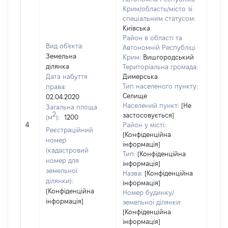
Крим/область/місто зі
спеціальним статусом:
Київська
Район в області та
Вид об'єкта:
Автономній Республіці
Земельна
Крим:
Вишгородський
ділянка
Територіальна громада:
Дата набуття
Димерська
Тип населеного пункту:
права:
Селище
02.04.2020
Населений пункт:
[Не
Загальна площа
2
застосовується]
(м
):
1200
[Не 
4
Район у місті:
Реєстраційний
[Конфіденційна
номер
інформація]
(кадастровий
Тип:
[Конфіденційна
номер для
інформація]
земельної
Назва:
[Конфіденційна
ділянки):
інформація]
[Конфіденційна
Номер будинку/
інформація]
земельної ділянки:
[Конфіденційна
інформація]