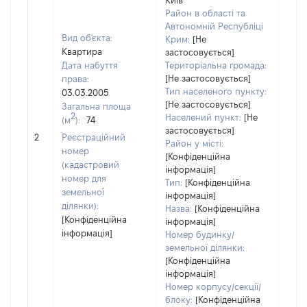
Київ
Район в області та
Автономній Республіці
Вид об'єкта:
Крим:
[Не
Квартира
застосовується]
Дата набуття
Територіальна громада:
[Не застосовується]
права:
194
Тип населеного пункту:
03.03.2005
Тип
[Не застосовується]
Загальна площа
варт
2
Населений пункт:
[Не
(м
):
74
обʼє
застосовується]
2
Реєстраційний
варт
Район у місті:
номер
дату
[Конфіденційна
(кадастровий
інформація]
набу
номер для
Тип:
[Конфіденційна
пра
земельної
інформація]
ділянки):
Назва:
[Конфіденційна
[Конфіденційна
інформація]
інформація]
Номер будинку/
земельної ділянки:
[Конфіденційна
інформація]
Номер корпусу/секції/
блоку:
[Конфіденційна