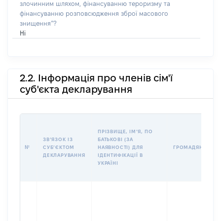
злочинним шляхом, фінансуванню тероризму та
фінансуванню розповсюдження зброї масового
знищення”?
Ні
2.2. Інформація про членів сім'ї
суб'єкта декларування
ПРІЗВИЩЕ, ІМʼЯ, ПО
ЗВʼЯЗОК ІЗ
БАТЬКОВІ (ЗА
№
СУБʼЄКТОМ
НАЯВНОСТІ) ДЛЯ
ГРОМАДЯНСТВО
ДЕКЛАРУВАННЯ
ІДЕНТИФІКАЦІЇ В
УКРАЇНІ