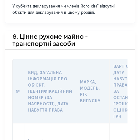
У суб'єкта декларування чи членів його сім'ї відсутні
об'єкти для декларування в цьому розділі.
6. Цінне рухоме майно -
транспортні засоби
ВАРТІСТЬ Н
ВИД, ЗАГАЛЬНА
ДАТУ
ІНФОРМАЦІЯ ПРО
НАБУТТЯ
МАРКА,
ОБʼЄКТ,
ПРАВА АБО
МОДЕЛЬ,
№
ІДЕНТИФІКАЦІЙНИЙ
ЗА
РІК
НОМЕР (ЗА
ОСТАННЬО
ВИПУСКУ
НАЯВНОСТІ), ДАТА
ГРОШОВО
НАБУТТЯ ПРАВА
ОЦІНКОЮ,
ГРН