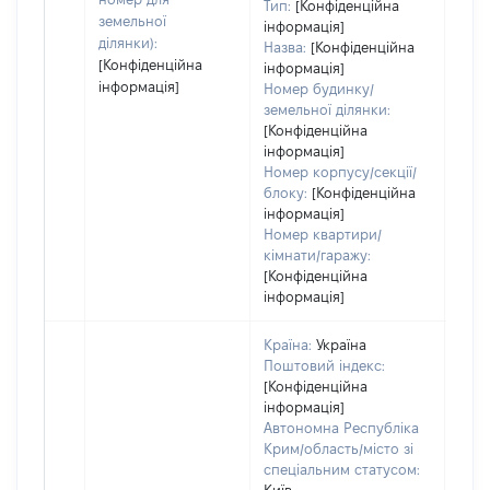
Тип:
[Конфіденційна
пра
земельної
інформація]
ділянки):
Назва:
[Конфіденційна
[Конфіденційна
інформація]
інформація]
Номер будинку/
земельної ділянки:
[Конфіденційна
інформація]
Номер корпусу/секції/
блоку:
[Конфіденційна
інформація]
Номер квартири/
кімнати/гаражу:
[Конфіденційна
інформація]
Країна:
Україна
Поштовий індекс:
[Конфіденційна
інформація]
Автономна Республіка
Крим/область/місто зі
спеціальним статусом: