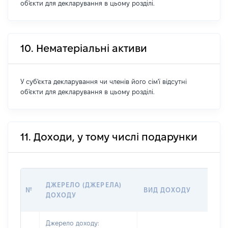
об'єкти для декларування в цьому розділі.
10. Нематеріальні активи
У суб'єкта декларування чи членів його сім'ї відсутні
об'єкти для декларування в цьому розділі.
11. Доходи, у тому числі подарунки
РО
ДЖЕРЕЛО (ДЖЕРЕЛА)
№
ВИД ДОХОДУ
(ВА
ДОХОДУ
ГР
Джерело доходу: