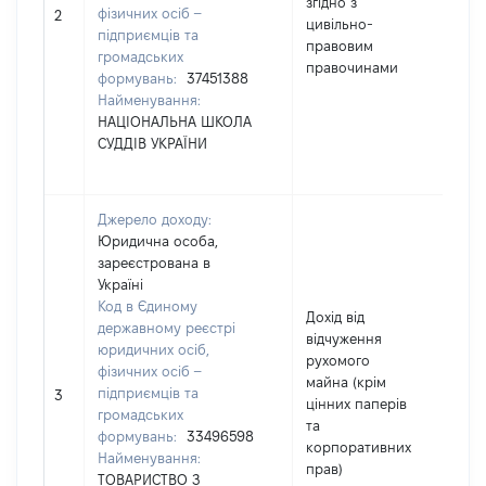
згідно з
фізичних осіб –
386
2
цивільно-
підприємців та
правовим
громадських
правочинами
формувань:
37451388
Найменування:
НАЦІОНАЛЬНА ШКОЛА
СУДДІВ УКРАЇНИ
Джерело доходу:
Юридична особа,
зареєстрована в
Україні
Код в Єдиному
Дохід від
державному реєстрі
відчуження
юридичних осіб,
рухомого
фізичних осіб –
майна (крім
підприємців та
697
3
цінних паперів
громадських
та
формувань:
33496598
корпоративних
Найменування:
прав)
ТОВАРИСТВО З