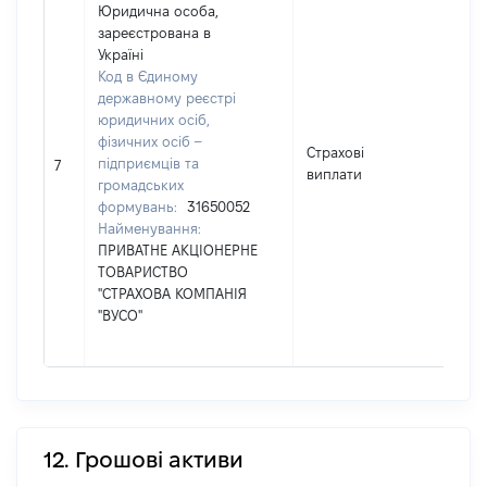
Юридична особа,
зареєстрована в
Україні
Код в Єдиному
державному реєстрі
юридичних осіб,
фізичних осіб –
Страхові
підприємців та
336
7
виплати
громадських
формувань:
31650052
Найменування:
ПРИВАТНЕ АКЦІОНЕРНЕ
ТОВАРИСТВО
"СТРАХОВА КОМПАНІЯ
"ВУСО"
12. Грошові активи