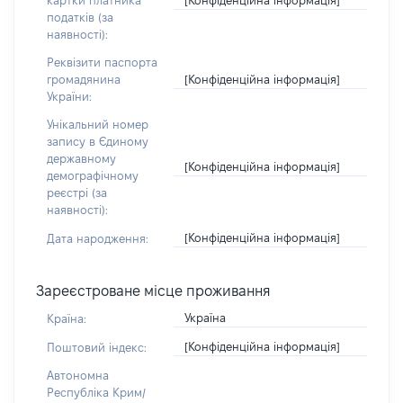
картки платника
податків (за
наявності):
Реквізити паспорта
[Конфіденційна інформація]
громадянина
України:
Унікальний номер
запису в Єдиному
державному
[Конфіденційна інформація]
демографічному
реєстрі (за
наявності):
[Конфіденційна інформація]
Дата народження:
Зареєстроване місце проживання
Україна
Країна:
[Конфіденційна інформація]
Поштовий індекс:
Автономна
Республіка Крим/