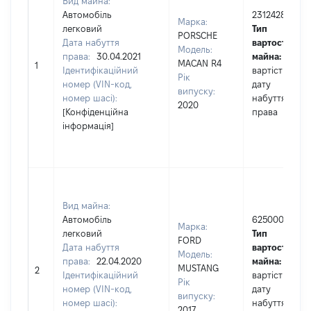
Вид майна:
Автомобіль
2312428
Марка:
легковий
Тип
PORSCHE
Дата набуття
вартості
Модель:
права:
30.04.2021
майна:
це
MACAN R4
1
Ідентифікаційний
вартість на
Рік
номер (VIN-код,
дату
випуску:
номер шасі):
набуття
2020
[Конфіденційна
права
інформація]
Вид майна:
Автомобіль
625000
Марка:
легковий
Тип
FORD
Дата набуття
вартості
Модель:
права:
22.04.2020
майна:
це
MUSTANG
2
Ідентифікаційний
вартість на
Рік
номер (VIN-код,
дату
випуску:
номер шасі):
набуття
2017