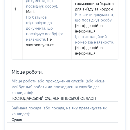
документа, що
громадянина України
посвідчує особу):
1
для виїзду за кордон
Mariia
Реквізити документа,
По батькові
що посвідчує особу:
(відповідно до
[Конфіденційна
документа, що
інформація]
посвідчує особу) (за
Ідентифікаційний
наявності):
Не
номер (за наявності):
застосовується
[Конфіденційна
інформація]
Місце роботи:
Місце роботи або проходження служби
(або місце
майбутньої роботи чи проходження служби для
кандидатів)
:
ГОСПОДАРСЬКИЙ СУД ЧЕРНІГІВСЬКОЇ ОБЛАСТІ
Займана посада
(або посада, на яку претендуєте як
кандидат)
:
Суддя