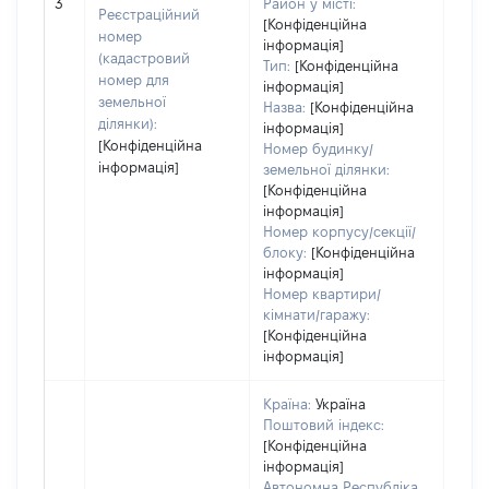
[Не 
3
Район у місті:
Реєстраційний
[Конфіденційна
номер
інформація]
(кадастровий
Тип:
[Конфіденційна
номер для
інформація]
земельної
Назва:
[Конфіденційна
ділянки):
інформація]
[Конфіденційна
Номер будинку/
інформація]
земельної ділянки:
[Конфіденційна
інформація]
Номер корпусу/секції/
блоку:
[Конфіденційна
інформація]
Номер квартири/
кімнати/гаражу:
[Конфіденційна
інформація]
Країна:
Україна
Поштовий індекс:
[Конфіденційна
інформація]
Автономна Республіка