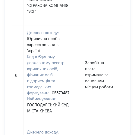
"СТРАХОВА КОМПАНІЯ
"УСГ"
Джерело доходу:
Юридична особа,
зареєстрована в
Україні
Код в Єдиному
державному реєстрі
Заробітна
юридичних осіб,
плата
фізичних осіб –
отримана за
129
6
підприємців та
основним
громадських
місцем роботи
формувань:
05379487
Найменування:
ГОСПОДАРСЬКИЙ СУД
МІСТА КИЄВА
Джерело доходу: