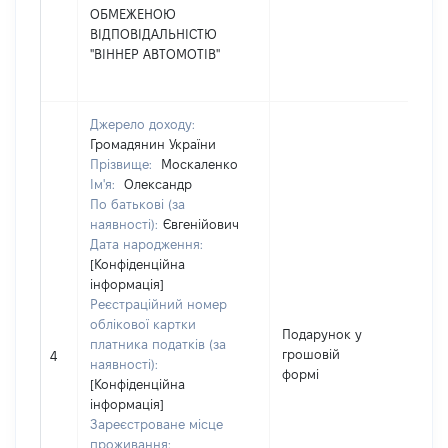
ОБМЕЖЕНОЮ
ВІДПОВІДАЛЬНІСТЮ
"ВІННЕР АВТОМОТІВ"
Джерело доходу:
Громадянин України
Прізвище:
Москаленко
Ім'я:
Олександр
По батькові (за
наявності):
Євгенійович
Дата народження:
[Конфіденційна
інформація]
Реєстраційний номер
облікової картки
Подарунок у
платника податків (за
грошовій
391
4
наявності):
формі
[Конфіденційна
інформація]
Зареєстроване місце
проживання: