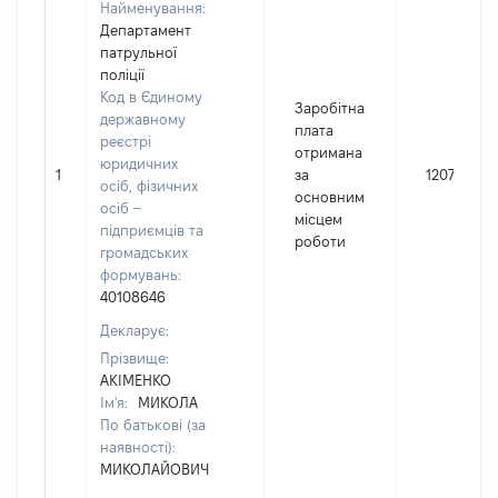
Найменування:
Департамент
патрульної
поліції
Код в Єдиному
Заробітна
державному
плата
реєстрі
отримана
юридичних
1
за
120771
осіб, фізичних
основним
осіб –
місцем
підприємців та
роботи
громадських
формувань:
40108646
Декларує:
Прізвище:
АКІМЕНКО
Ім'я:
МИКОЛА
По батькові (за
наявності):
МИКОЛАЙОВИЧ