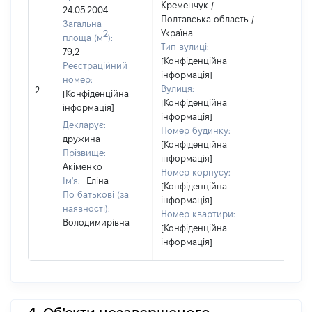
Кременчук /
24.05.2004
Полтавська область /
Загальна
Україна
2
площа (м
):
Тип вулиці:
79,2
[Конфіденційна
Реєстраційний
інформація]
номер:
Вулиця:
2
15924
[Конфіденційна
[Конфіденційна
інформація]
інформація]
Декларує:
Номер будинку:
дружина
[Конфіденційна
Прізвище:
інформація]
Акіменко
Номер корпусу:
Ім'я:
Еліна
[Конфіденційна
По батькові (за
інформація]
наявності):
Номер квартири:
Володимирівна
[Конфіденційна
інформація]