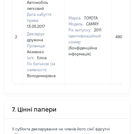
Автомобіль
легковий
Дата набуття
Марка:
TOYOTA
права:
Модель:
CAMRY
13.05.2017
Рік випуску:
2011
Декларує:
Ідентифікаційний
2
49000
дружина
номер:
Прізвище:
[Конфіденційна
Акіменко
інформація]
Ім'я:
Еліна
По батькові (за
наявності):
Володимирівна
7. Цінні папери
У суб'єкта декларування чи членів його сім'ї відсутні