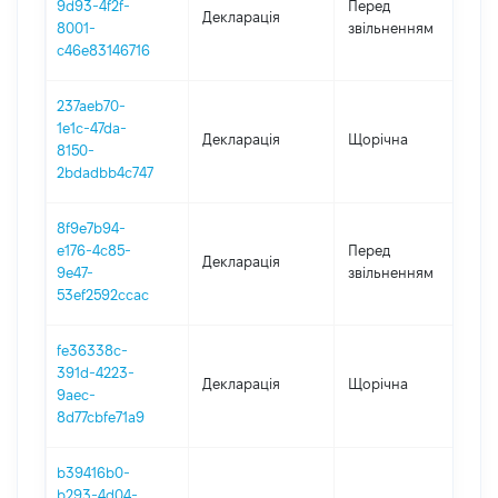
9d93-4f2f-
Перед
Декларація
-
8001-
звільненням
13
c46e83146716
237aeb70-
1e1c-47da-
Декларація
Щорічна
20
8150-
2bdadbb4c747
8f9e7b94-
01
e176-4c85-
Перед
Декларація
-
9e47-
звільненням
11
53ef2592ccac
fe36338c-
391d-4223-
Декларація
Щорічна
20
9aec-
8d77cbfe71a9
b39416b0-
b293-4d04-