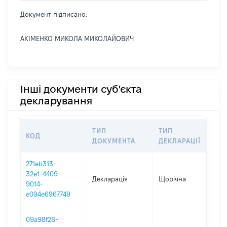
Документ підписано:
АКІМЕНКО МИКОЛА МИКОЛАЙОВИЧ
Інші документи суб'єкта
декларування
ТИП
ТИП
КОД
П
ДОКУМЕНТА
ДЕКЛАРАЦІЇ
271eb313-
32e1-4409-
Декларація
Щорічна
20
9014-
e094e6967749
09a98f28-
01