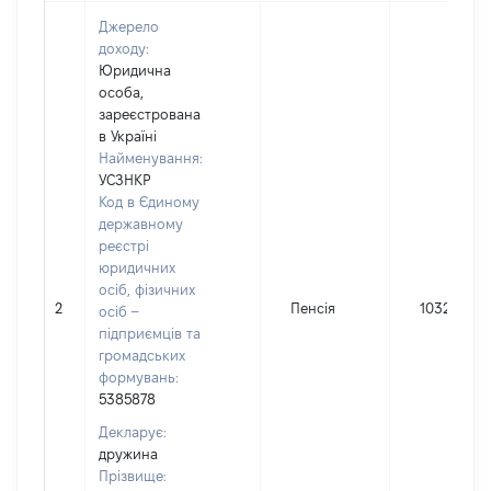
Джерело
доходу:
Юридична
особа,
зареєстрована
в Україні
Найменування:
УСЗНКР
Код в Єдиному
державному
реєстрі
юридичних
осіб, фізичних
2
Пенсія
10320
осіб –
підприємців та
громадських
формувань:
5385878
Декларує:
дружина
Прізвище: