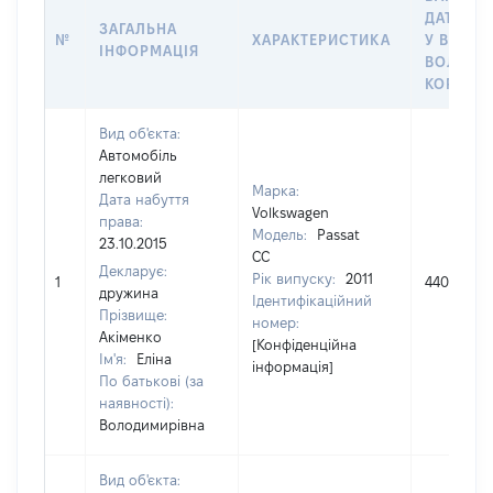
ДАТУ НА
ЗАГАЛЬНА
№
ХАРАКТЕРИСТИКА
У ВЛАСН
ІНФОРМАЦІЯ
ВОЛОДІ
КОРИСТ
Вид об'єкта:
Автомобіль
легковий
Марка:
Дата набуття
Volkswagen
права:
Модель:
Passat
23.10.2015
CC
Декларує:
Рік випуску:
2011
1
440000
дружина
Ідентифікаційний
Прізвище:
номер:
Акіменко
[Конфіденційна
Ім'я:
Еліна
інформація]
По батькові (за
наявності):
Володимирівна
Вид об'єкта: