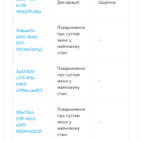
Декларація
Щорічна
20
bc08-
195bd7ffc86e
Повідомлення
7b4bae3e-
про суттєві
e920-4be5-
зміни y
-
20
9711-
майновому
09316b742fa2
стані
Повідомлення
3a431400-
про суттєві
c315-419c-
зміни y
-
20
b9b5-
майновому
a795ecaae813
стані
Повідомлення
f45e734d-
про суттєві
219f-49b3-
зміни y
-
20
a543-
майновому
f4926f1e2b08
стані