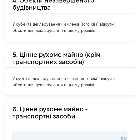
4. Об'єкти незавершеного
будівництва
У суб'єкта декларування чи членів його сім'ї відсутні
об'єкти для декларування в цьому розділі.
5. Цінне рухоме майно (крім
транспортних засобів)
У суб'єкта декларування чи членів його сім'ї відсутні
об'єкти для декларування в цьому розділі.
6. Цінне рухоме майно -
транспортні засоби
ВАРТІСТ