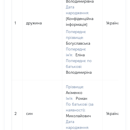
Володимирівна
Дата
народження:
[Конфіденційна
1
дружина
Україна
інформація]
Попереднє
прізвище:
Богуславська
Попереднє
ім'я:
Еліна
Попереднє по
батькові:
Володимиріна
Прізвище:
Акіменко
Ім'я:
Роман
По батькові (за
наявності):
2
син
Україна
Миколайович
Дата
народження: