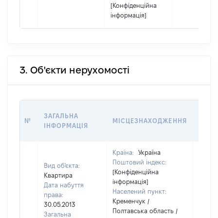
[Конфіденційна
інформація]
3. Об'єкти нерухомості
ВАРТ
ЗАГАЛЬНА
№
МІСЦЕЗНАХОДЖЕННЯ
НА Д
ІНФОРМАЦІЯ
НАБУ
Країна:
Україна
Поштовий індекс:
Вид об'єкта:
[Конфіденційна
Квартира
інформація]
Дата набуття
Населений пункт:
права:
Кременчук /
30.05.2013
Полтавська область /
Загальна