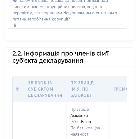
Чи належить Ваша посада до посад, пов'язаних з
високим рівнем корупційних ризиків, згідно з
переліком, затвердженим Національним агентством з
питань запобігання корупції?
Ні
2.2. Інформація про членів сім'ї
суб'єкта декларування
ЗВ'ЯЗОК ІЗ
ПРІЗВИЩЕ,
№
СУБ'ЄКТОМ
ІМ'Я, ПО
ГРОМАДЯН
ДЕКЛАРУВАННЯ
БАТЬКОВІ
Прізвище:
Акіменко
Ім'я:
Еліна
По батькові (за
наявності):