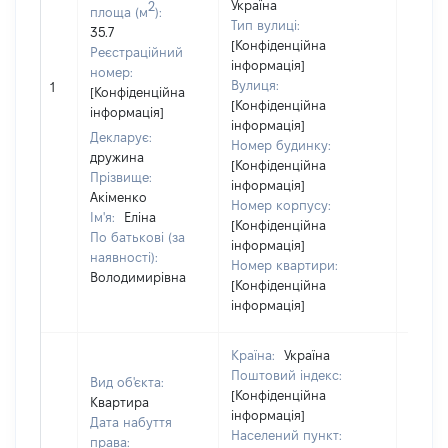
Україна
2
площа (м
):
Тип вулиці:
35.7
[Конфіденційна
Реєстраційний
інформація]
номер:
Вулиця:
1
13970
[Конфіденційна
[Конфіденційна
інформація]
інформація]
Декларує:
Номер будинку:
дружина
[Конфіденційна
Прізвище:
інформація]
Акіменко
Номер корпусу:
Ім'я:
Еліна
[Конфіденційна
По батькові (за
інформація]
наявності):
Номер квартири:
Володимирівна
[Конфіденційна
інформація]
Країна:
Україна
Поштовий індекс:
Вид об'єкта:
[Конфіденційна
Квартира
інформація]
Дата набуття
Населений пункт:
права: