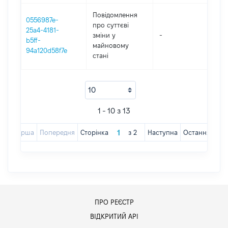
Повідомлення
0556987e-
про суттєві
25a4-4181-
зміни y
-
20
b5ff-
майновому
94a120d58f7e
стані
1 - 10 з 13
Перша
Попередня
Сторінка
з
2
Наступна
Остання
ПРО РЕЄСТР
ВІДКРИТИЙ АРІ