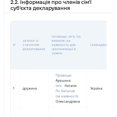
2.2. Інформація про членів сім'ї
суб'єкта декларування
ПРІЗВИЩЕ, ІМʼЯ, ПО
ЗВʼЯЗОК ІЗ
БАТЬКОВІ (ЗА
№
СУБʼЄКТОМ
НАЯВНОСТІ) ДЛЯ
ГРОМАДЯНСТВО
ДЕКЛАРУВАННЯ
ІДЕНТИФІКАЦІЇ В
УКРАЇНІ
Прізвище:
Арєшина
Ім'я:
Наталія
1
дружина
Україна
По батькові
(за наявності):
Олександрівна