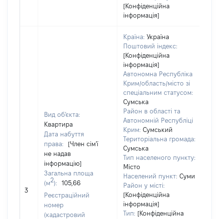
[Конфіденційна
інформація]
Країна:
Україна
Поштовий індекс:
[Конфіденційна
інформація]
Автономна Республіка
Крим/область/місто зі
спеціальним статусом:
Сумська
Район в області та
Вид об'єкта:
Автономній Республіці
Квартира
Крим:
Сумський
Дата набуття
Територіальна громада:
права:
[Член сім'ї
Сумська
не надав
Тип населеного пункту:
інформацію]
Місто
Загальна площа
Населений пункт:
Суми
2
(м
):
105,66
Район у місті:
[Н
3
[Конфіденційна
Реєстраційний
інформація]
номер
Тип:
[Конфіденційна
(кадастровий