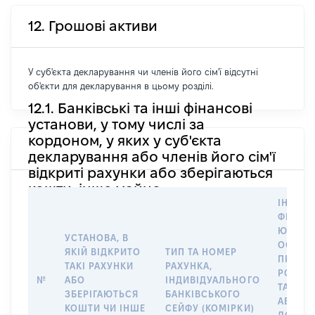
12. Грошові активи
У суб'єкта декларування чи членів його сім'ї відсутні
об'єкти для декларування в цьому розділі.
12.1. Банківські та інші фінансові
установи, у тому числі за
кордоном, у яких у суб'єкта
декларування або членів його сім'ї
відкриті рахунки або зберігаються
кошти, інше майно
ІНФОР
ФІЗИЧН
ЮРИДИ
УСТАНОВА, В
ОСОБУ,
ЯКІЙ ВІДКРИТО
ТИП ТА НОМЕР
ПРАВО
ТАКІ РАХУНКИ
РАХУНКА,
РОЗПО
№
АБО
ІНДИВІДУАЛЬНОГО
ТАКИМ
ЗБЕРІГАЮТЬСЯ
БАНКІВСЬКОГО
АБО М
КОШТИ ЧИ ІНШЕ
СЕЙФУ (КОМІРКИ)