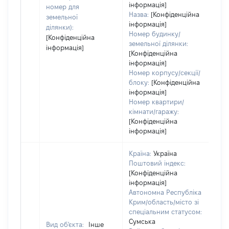
інформація]
номер для
Назва:
[Конфіденційна
земельної
інформація]
ділянки):
Номер будинку/
[Конфіденційна
земельної ділянки:
інформація]
[Конфіденційна
інформація]
Номер корпусу/секції/
блоку:
[Конфіденційна
інформація]
Номер квартири/
кімнати/гаражу:
[Конфіденційна
інформація]
Країна:
Україна
Поштовий індекс:
[Конфіденційна
інформація]
Автономна Республіка
Крим/область/місто зі
спеціальним статусом:
Сумська
Вид об'єкта:
Інше