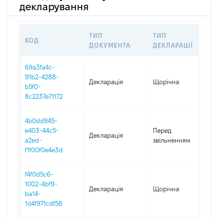
декларування
ТИП
ТИП
КОД
П
ДОКУМЕНТА
ДЕКЛАРАЦІЇ
69a3fa4c-
91b2-4288-
Декларація
Щорічна
2
b5f0-
8c2237e71172
4b0dd945-
01
e403-44c5-
Перед
Декларація
-
a2ed-
звільненням
18
f1f00f0e4e3d
f4f0d5c6-
1002-4bf9-
Декларація
Щорічна
2
ba14-
1d4f971cdf58