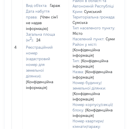
Район в області та
Вид об'єкта:
Гараж
Автономній Республіці
Дата набуття
Крим:
Сумський
права:
[Член сім'ї
Територіальна громада:
Сумська
не надав
Тип населеного пункту:
інформацію]
Місто
Загальна площа
2
Населений пункт:
Суми
(м
):
24
Район у місті:
[Н
4
Реєстраційний
[Конфіденційна
номер
інформація]
(кадастровий
Тип:
[Конфіденційна
номер для
інформація]
земельної
Назва:
[Конфіденційна
ділянки):
інформація]
[Конфіденційна
Номер будинку/
інформація]
земельної ділянки:
[Конфіденційна
інформація]
Номер корпусу/секції/
блоку:
[Конфіденційна
інформація]
Номер квартири/
кімнати/гаражу: