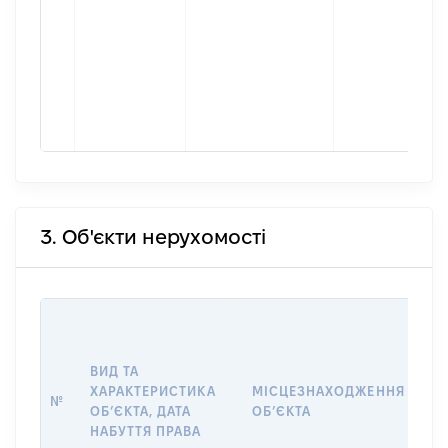
3. Об'єкти нерухомості
ВА
ДА
НА
ВИД ТА
ПР
ХАРАКТЕРИСТИКА
МІСЦЕЗНАХОДЖЕННЯ
№
З
ОБʼЄКТА, ДАТА
ОБʼЄКТА
О
НАБУТТЯ ПРАВА
Г