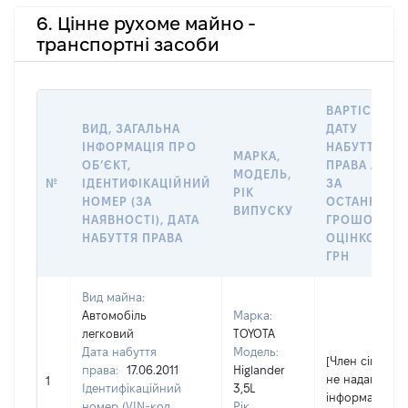
6. Цінне рухоме майно -
транспортні засоби
ВАРТІСТЬ Н
ВИД, ЗАГАЛЬНА
ДАТУ
ІНФОРМАЦІЯ ПРО
НАБУТТЯ
МАРКА,
ОБʼЄКТ,
ПРАВА АБО
МОДЕЛЬ,
№
ІДЕНТИФІКАЦІЙНИЙ
ЗА
РІК
НОМЕР (ЗА
ОСТАННЬО
ВИПУСКУ
НАЯВНОСТІ), ДАТА
ГРОШОВОЮ
НАБУТТЯ ПРАВА
ОЦІНКОЮ,
ГРН
Вид майна:
Автомобіль
Марка:
легковий
TOYOTA
Дата набуття
Модель:
[Член сім'ї
права:
17.06.2011
Higlander
не надав
1
Ідентифікаційний
3,5L
інформацію]
номер (VIN-код,
Рік