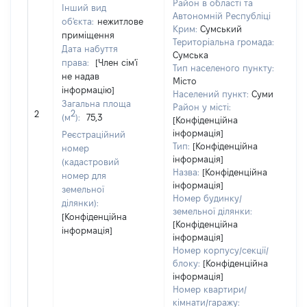
Район в області та
Інший вид
Автономній Республіці
об'єкта:
нежитлове
Крим:
Сумський
приміщення
Територіальна громада:
Дата набуття
Сумська
права:
[Член сім'ї
Тип населеного пункту:
не надав
Місто
інформацію]
Населений пункт:
Суми
Загальна площа
Район у місті:
[Н
2
2
(м
):
75,3
[Конфіденційна
інформація]
Реєстраційний
Тип:
[Конфіденційна
номер
інформація]
(кадастровий
Назва:
[Конфіденційна
номер для
інформація]
земельної
Номер будинку/
ділянки):
земельної ділянки:
[Конфіденційна
[Конфіденційна
інформація]
інформація]
Номер корпусу/секції/
блоку:
[Конфіденційна
інформація]
Номер квартири/
кімнати/гаражу: