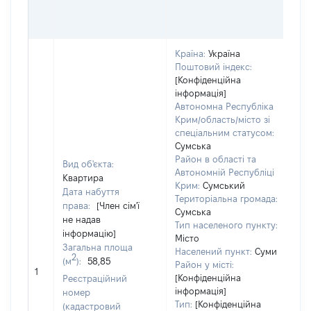
О
ГР
Країна:
Україна
Поштовий індекс:
[Конфіденційна
інформація]
Автономна Республіка
Крим/область/місто зі
спеціальним статусом:
Сумська
Район в області та
Вид об'єкта:
Автономній Республіці
Квартира
Крим:
Сумський
Дата набуття
Територіальна громада:
права:
[Член сім'ї
Сумська
не надав
Тип населеного пункту:
інформацію]
Місто
Загальна площа
Населений пункт:
Суми
2
(м
):
58,85
Район у місті:
[Н
1
[Конфіденційна
Реєстраційний
інформація]
номер
Тип:
[Конфіденційна
(кадастровий