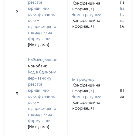
реєстрі
Левченк
[Конфіденційна
юридичних
Ім'я:
Ол
інформація]
2
осіб, фізичних
По батьк
Номер рахунку:
осіб –
[Конфіденційна
наявност
інформація]
підприємців та
Олексан
громадських
формувань:
[Не відомо]
Найменування:
монобанк
Код в Єдиному
державному
Тип рахунку:
реєстрі
[Конфіденційна
юридичних
[Не
інформація]
3
осіб, фізичних
застосо
Номер рахунку:
осіб –
[Конфіденційна
інформація]
підприємців та
громадських
формувань:
[Не відомо]