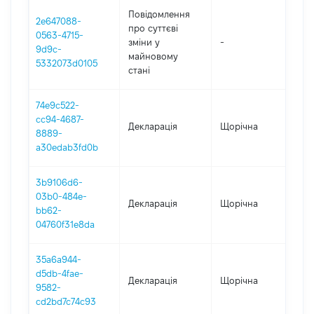
Повідомлення
2e647088-
про суттєві
0563-4715-
зміни y
-
2
9d9c-
майновому
5332073d0105
стані
74e9c522-
cc94-4687-
Декларація
Щорічна
2
8889-
a30edab3fd0b
3b9106d6-
03b0-484e-
Декларація
Щорічна
20
bb62-
04760f31e8da
35a6a944-
d5db-4fae-
Декларація
Щорічна
2
9582-
cd2bd7c74c93