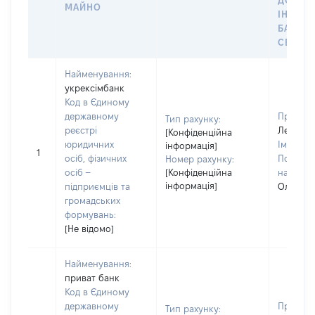
ДО
МАЙНО
ІНДИВ
БАНКІ
СЕЙФУ 
Найменування:
укрексімбанк
Код в Єдиному
державному
Прізвищ
Тип рахунку:
реєстрі
Левченк
[Конфіденційна
юридичних
Ім'я:
Ол
інформація]
1
осіб, фізичних
По батьк
Номер рахунку:
осіб –
[Конфіденційна
наявност
інформація]
підприємців та
Олексан
громадських
формувань:
[Не відомо]
Найменування:
приват банк
Код в Єдиному
державному
Прізвищ
Тип рахунку: