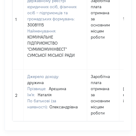
державному реєстрі
Заробітна
юридичних осіб, фізичних
плата
осіб – підприємців та
отримана
громадських формувань:
за
189115
1
30081115
основним
Найменування:
місцем
КОМУНАЛЬНЕ
роботи
ПІДПРИЄМСТВО
"СУМИКОМУНІНВЕСТ"
СУМСЬКОЇ МІСЬКОЇ РАДИ
Джерело доходу:
Заробітна
дружина
плата
Прізвище:
Арєшина
отримана
[Член с
Ім'я:
Наталія
за
не над
2
По батькові (за
основним
інформ
наявності):
Олександрівна
місцем
роботи