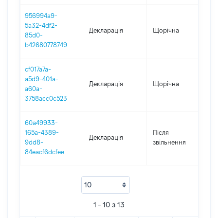
956994a9-
5a32-4df2-
Декларація
Щорічна
20
85d0-
b42680778749
cf017a7a-
a5d9-401a-
Декларація
Щорічна
20
a60a-
3758acc0c523
60a49933-
165a-4389-
Після
Декларація
20
9dd8-
звільнення
84eacf6dcfee
1 - 10 з 13