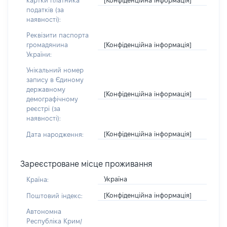
картки платника
податків (за
наявності):
Реквізити паспорта
[Конфіденційна інформація]
громадянина
України:
Унікальний номер
запису в Єдиному
державному
[Конфіденційна інформація]
демографічному
реєстрі (за
наявності):
[Конфіденційна інформація]
Дата народження:
Зареєстроване місце проживання
Україна
Країна:
[Конфіденційна інформація]
Поштовий індекс:
Автономна
Республіка Крим/