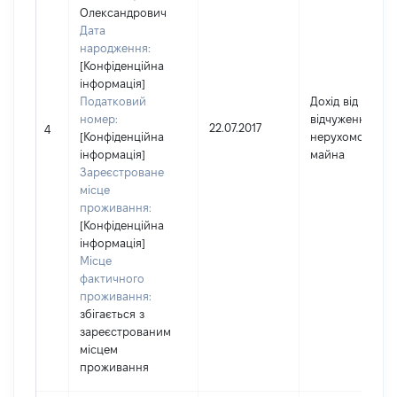
Олександрович
Дата
народження:
[Конфіденційна
інформація]
Податковий
Дохід від
номер:
відчуження
22.07.2017
4
[Конфіденційна
нерухомого
інформація]
майна
Зареєстроване
місце
проживання:
[Конфіденційна
інформація]
Місце
фактичного
проживання:
збігається з
зареєстрованим
місцем
проживання