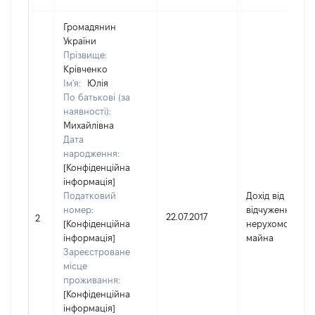
Громадянин
України
Прізвище:
Крівченко
Ім'я:
Юлія
По батькові (за
наявності):
Михайлівна
Дата
народження:
[Конфіденційна
інформація]
Податковий
Дохід від
номер:
відчуження
22.07.2017
2
[Конфіденційна
нерухомого
інформація]
майна
Зареєстроване
місце
проживання:
[Конфіденційна
інформація]