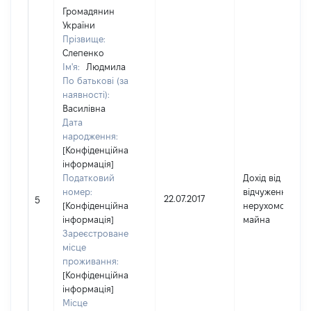
Громадянин
України
Прізвище:
Слепенко
Ім'я:
Людмила
По батькові (за
наявності):
Василівна
Дата
народження:
[Конфіденційна
інформація]
Податковий
Дохід від
номер:
відчуження
22.07.2017
5
[Конфіденційна
нерухомого
інформація]
майна
Зареєстроване
місце
проживання:
[Конфіденційна
інформація]
Місце