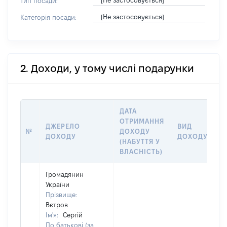
[Не застосовується]
Тип посади:
[Не застосовується]
Категорія посади:
2. Доходи, у тому числі подарунки
ДАТА
ОТРИМАННЯ
ДЖЕРЕЛО
ВИД
№
ДОХОДУ
ДОХОДУ
ДОХОДУ
(НАБУТТЯ У
ВЛАСНІСТЬ)
Громадянин
України
Прізвище:
Вєтров
Ім'я:
Сергій
По батькові (за