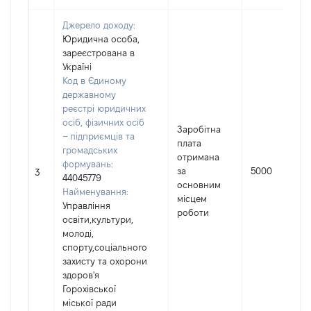
Джерело доходу:
Юридична особа,
зареєстрована в
Україні
Код в Єдиному
державному
реєстрі юридичних
осіб, фізичних осіб
Заробітна
– підприємців та
плата
громадських
отримана
формувань:
за
5000
3
44045779
основним
Найменування:
місцем
Управління
роботи
освіти,культури,
молоді,
спорту,соціального
захисту та охорони
здоров'я
Горохівської
міської ради