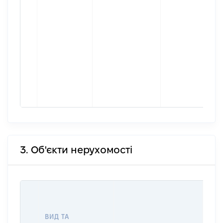
3. Об'єкти нерухомості
ВАР
ДАТ
НАБ
ВИД ТА
ПРА