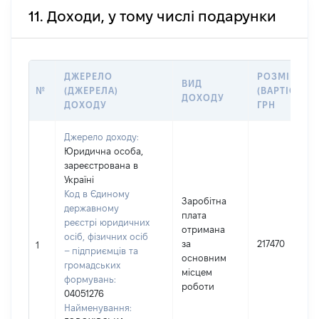
11. Доходи, у тому числі подарунки
ДЖЕРЕЛО
РОЗМІР
ВИД
№
(ДЖЕРЕЛА)
(ВАРТІСТЬ),
ДОХОДУ
ДОХОДУ
ГРН
Джерело доходу:
Юридична особа,
зареєстрована в
Україні
Код в Єдиному
Заробітна
державному
плата
реєстрі юридичних
отримана
осіб, фізичних осіб
за
217470
1
– підприємців та
основним
громадських
місцем
формувань:
роботи
04051276
Найменування: