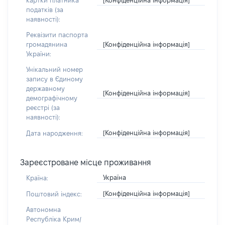
картки платника
податків (за
наявності):
Реквізити паспорта
[Конфіденційна інформація]
громадянина
України:
Унікальний номер
запису в Єдиному
державному
[Конфіденційна інформація]
демографічному
реєстрі (за
наявності):
[Конфіденційна інформація]
Дата народження:
Зареєстроване місце проживання
Україна
Країна:
[Конфіденційна інформація]
Поштовий індекс:
Автономна
Республіка Крим/