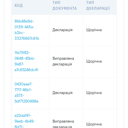
ТИП
ТИП
КОД
ПЕРІ
ДОКУМЕНТА
ДЕКЛАРАЦІЇ
86b48e9d-
0139-443a-
Декларація
Щорічна
2025
b2bc-
33276667c61b
1fe73f82-
0648-45bb-
Виправлена
Щорічна
2024
9a87-
декларація
e7c65246dc41
0430aae7-
7717-46b1-
Декларація
Щорічна
2024
a573-
5df71290498e
e22daf91-
9eeb-4b49-
Виправлена
Щорічна
2023
8d71-
декларація