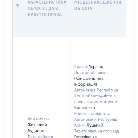
ХАРАКТЕРИСТИКА
МІСЦЕЗНАХОДЖЕННЯ
№
ЗА
ОБʼЄКТА, ДАТА
ОБʼЄКТА
ОС
НАБУТТЯ ПРАВА
ГР
ОЦІ
ГРН
Країна:
Україна
Поштовий індекс:
[Конфіденційна
інформація]
Автономна Республіка
Крим/область/місто зі
спеціальним статусом:
Волинська
Район в області та
Вид об'єкта:
Автономній Республіці
Житловий
Крим:
Луцький
будинок
Територіальна громада:
Дата набуття
Горохівська