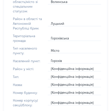
Волинська
область/місто зі
спеціальним
статусом:
Район в області та
Луцький
Автономній
Республіці Крим:
Територіальна
Горохівська
громада:
Тип населеного
Місто
пункту:
Горохів
Населений пункт:
[Конфіденційна інформація]
Район у місті:
[Конфіденційна інформація]
Тип:
[Конфіденційна інформація]
Назва:
[Конфіденційна інформація]
Номер будинку:
Номер корпусу/
[Конфіденційна інформація]
секції/блоку: