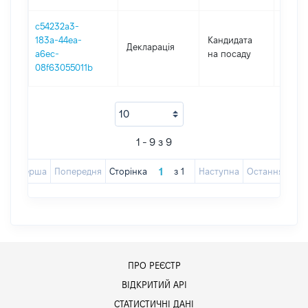
c54232a3-
183a-44ea-
Кандидата
Декларація
2020
a6ec-
на посаду
08f63055011b
1 - 9 з 9
Перша
Попередня
Сторінка
з
1
Наступна
Остання
ПРО РЕЄСТР
ВІДКРИТИЙ АРІ
СТАТИСТИЧНІ ДАНІ