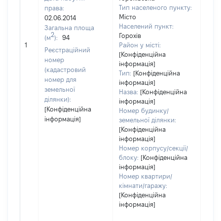
Тип населеного пункту:
права:
Місто
02.06.2014
Населений пункт:
Загальна площа
2
Горохів
(м
):
94
[Не 
1
Район у місті:
Реєстраційний
[Конфіденційна
номер
інформація]
(кадастровий
Тип:
[Конфіденційна
номер для
інформація]
земельної
Назва:
[Конфіденційна
ділянки):
інформація]
[Конфіденційна
Номер будинку/
інформація]
земельної ділянки:
[Конфіденційна
інформація]
Номер корпусу/секції/
блоку:
[Конфіденційна
інформація]
Номер квартири/
кімнати/гаражу:
[Конфіденційна
інформація]