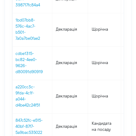
398717fc84a4
1bd07bb8-
576c-4ac7-
Декларація
Щорічна
2023
b501-
7a0a7be0fae2
cdbe1315-
bc82-4ee0-
Декларація
Щорічна
2021
9626-
d80091d90919
a220cc3c-
9fda-4c1f-
Декларація
Щорічна
2020
a044-
d4be42c24f51
847c52fc-e515-
Кандидата
40bf-87f7-
Декларація
2020
на посаду
5a9bac535022