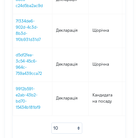
c24d5ba2ac9d
7f334de6-
902d-4c3d-
Декларація
Щорічна
2023
8b3d-
1f0b931d31d7
d5df2fea-
3c54-45c6-
Декларація
Щорічна
2022
964c-
759a439cca72
9912b591-
e2ab-43b2-
Кандидата
Декларація
2022
bd70-
на посаду
15434b181bf9