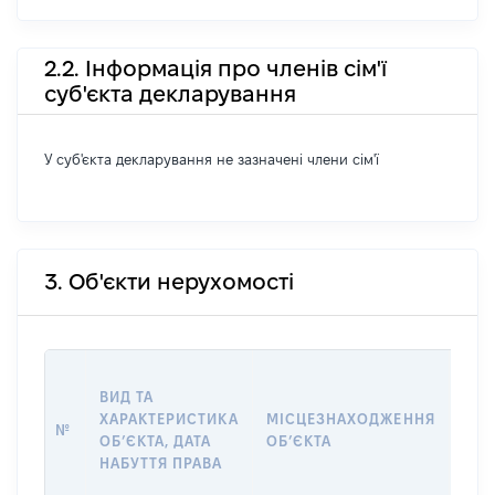
2.2. Інформація про членів сім'ї
суб'єкта декларування
У суб'єкта декларування не зазначені члени сім'ї
3. Об'єкти нерухомості
ВАР
ВИД ТА
ДАТ
ХАРАКТЕРИСТИКА
МІСЦЕЗНАХОДЖЕННЯ
ПРА
№
ОБʼЄКТА, ДАТА
ОБʼЄКТА
ОС
НАБУТТЯ ПРАВА
ГР
ОЦІ