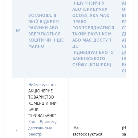
ІНШУ ФІЗИЧНУ
АБО Ю
АБО ЮРИДИЧНУ
ОСОБУ,
УСТАНОВА, В
ОСОБУ, ЯКА МАЄ
ВІДКР
ЯКІЙ ВІДКРИТІ
ПРАВО
РАХУНО
РАХУНКИ АБО
РОЗПОРЯДЖАТИСЯ
СУБ’ЄК
№
ЗБЕРІГАЮТЬСЯ
ТАКИМ РАХУНКОМ
ДЕКЛА
КОШТИ ЧИ ІНШЕ
АБО МАЄ ДОСТУП
АБО ЧЛ
МАЙНО
ДО
СІМ’Ї 
ІНДИВІДУАЛЬНОГО
ДОГОВ
БАНКІВСЬКОГО
ІНДИВ
СЕЙФУ (КОМІРКИ)
БАНКІ
СЕЙФУ 
Найменування:
АКЦІОНЕРНЕ
ТОВАРИСТВО
КОМЕРЦІЙНИЙ
БАНК
"ПРИВАТБАНК"
Код в Єдиному
державному
[Не
[Не
1
реєстрі
застосовується]
застосо