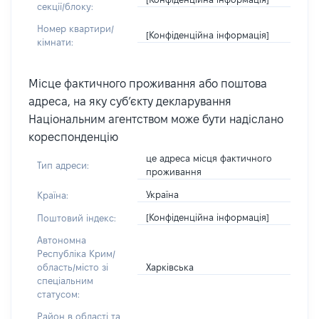
секції/блоку:
Номер квартири/
[Конфіденційна інформація]
кімнати:
Місце фактичного проживання або поштова
адреса, на яку суб’єкту декларування
Національним агентством може бути надіслано
кореспонденцію
це адреса місця фактичного
Тип адреси:
проживання
Україна
Країна:
[Конфіденційна інформація]
Поштовий індекс:
Автономна
Республіка Крим/
Харківська
область/місто зі
спеціальним
статусом:
Район в області та