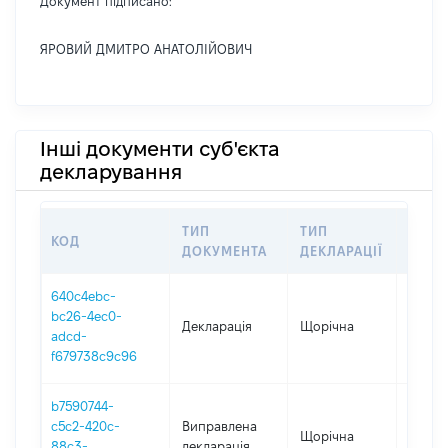
Документ підписано:
ЯРОВИЙ ДМИТРО АНАТОЛІЙОВИЧ
Інші документи суб'єкта
декларування
ТИП
ТИП
КОД
ПЕРІ
ДОКУМЕНТА
ДЕКЛАРАЦІЇ
640c4ebc-
bc26-4ec0-
Декларація
Щорічна
2025
adcd-
f679738c9c96
b7590744-
c5c2-420c-
Виправлена
Щорічна
2024
88c3-
декларація