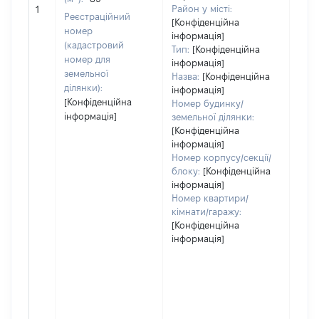
[Не
Район у місті:
1
заст
Реєстраційний
[Конфіденційна
номер
інформація]
(кадастровий
Тип:
[Конфіденційна
номер для
інформація]
земельної
Назва:
[Конфіденційна
ділянки):
інформація]
[Конфіденційна
Номер будинку/
інформація]
земельної ділянки:
[Конфіденційна
інформація]
Номер корпусу/секції/
блоку:
[Конфіденційна
інформація]
Номер квартири/
кімнати/гаражу:
[Конфіденційна
інформація]