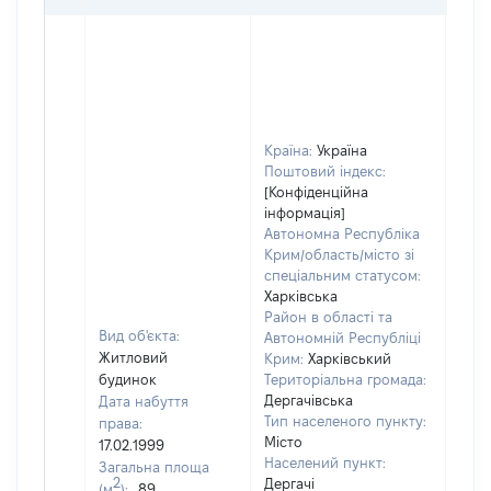
Країна:
Україна
Поштовий індекс:
[Конфіденційна
інформація]
Автономна Республіка
Крим/область/місто зі
спеціальним статусом:
Харківська
Район в області та
Вид об'єкта:
Автономній Республіці
Житловий
Крим:
Харківський
будинок
Територіальна громада:
Дергачівська
Дата набуття
Тип населеного пункту:
права:
Місто
17.02.1999
Населений пункт:
Загальна площа
2
Дергачі
(м
):
89