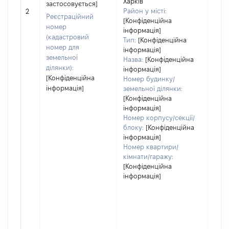
Харків
застосовується]
[Не
Район у місті:
2
заст
Реєстраційний
[Конфіденційна
номер
інформація]
(кадастровий
Тип:
[Конфіденційна
номер для
інформація]
земельної
Назва:
[Конфіденційна
ділянки):
інформація]
[Конфіденційна
Номер будинку/
інформація]
земельної ділянки:
[Конфіденційна
інформація]
Номер корпусу/секції/
блоку:
[Конфіденційна
інформація]
Номер квартири/
кімнати/гаражу:
[Конфіденційна
інформація]