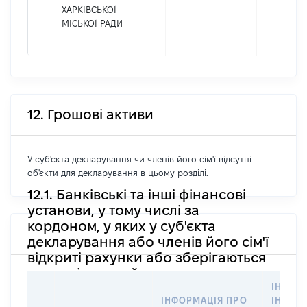
ХАРКІВСЬКОЇ
МІСЬКОЇ РАДИ
12. Грошові активи
У суб'єкта декларування чи членів його сім'ї відсутні
об'єкти для декларування в цьому розділі.
12.1. Банківські та інші фінансові
установи, у тому числі за
кордоном, у яких у суб'єкта
декларування або членів його сім'ї
відкриті рахунки або зберігаються
кошти, інше майно
ІНФОР
ІНФОРМАЦІЯ ПРО
ІНШУ 