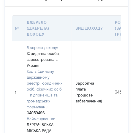
ДЖЕРЕЛО
РОЗМІР
№
(ДЖЕРЕЛА)
ВИД ДОХОДУ
(ВАРТІСТ
ДОХОДУ
ГРН
Джерело доходу:
Юридична особа,
зареєстрована в
Україні
Код в Єдиному
державному
реєстрі юридичних
Заробітна
осіб, фізичних осіб
плата
345818
1
– підприємців та
(грошове
громадських
забезпечення)
формувань:
04059496
Найменування:
ДЕРГАЧІВСЬКА
МІСЬКА РАДА