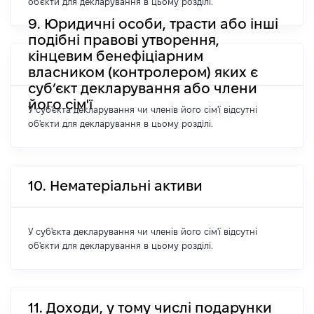
об'єкти для декларування в цьому розділі.
9. Юридичні особи, трасти або інші
подібні правові утворення,
кінцевим бенефіціарним
власником (контролером) яких є
суб’єкт декларування або члени
його сім'ї
У суб'єкта декларування чи членів його сім'ї відсутні
об'єкти для декларування в цьому розділі.
10. Нематеріальні активи
У суб'єкта декларування чи членів його сім'ї відсутні
об'єкти для декларування в цьому розділі.
11. Доходи, у тому числі подарунки