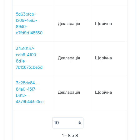
5d63bfcb-
f209-4e6a-
Декларація
Щорічна
2021
8940-
d7fd9d148530
34e10137-
cab9-4100-
Декларація
Щорічна
2020
8d1e-
7b15875cbe3d
3c28de84-
84a0-4517-
Декларація
Щорічна
2019
b612-
4379b443c0cc
1 - 8 з 8