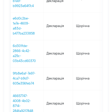
b1a9-
декларація
b9923e64f7c4
e6d0c2be-
1e7e-4609-
Декларація
Щорічна
2025
a83d-
b477ba233858
6d301fde-
2866-4c42-
Декларація
Щорічна
2024
a25c-
03b43cd60370
9fb8e6af-7e97-
4ca7-b9d7-
Декларація
Щорічна
2023
605e356feb74
46657747-
4008-4b02-
Декларація
Щорічна
2022
8714-
284fa9217848