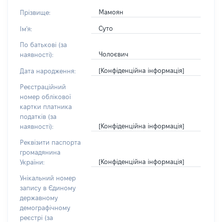
Мамоян
Прізвище:
Суто
Ім'я:
По батькові (за
Чолоєвич
наявності):
[Конфіденційна інформація]
Дата народження:
Реєстраційний
номер облікової
картки платника
податків (за
[Конфіденційна інформація]
наявності):
Реквізити паспорта
громадянина
[Конфіденційна інформація]
України:
Унікальний номер
запису в Єдиному
державному
демографічному
реєстрі (за