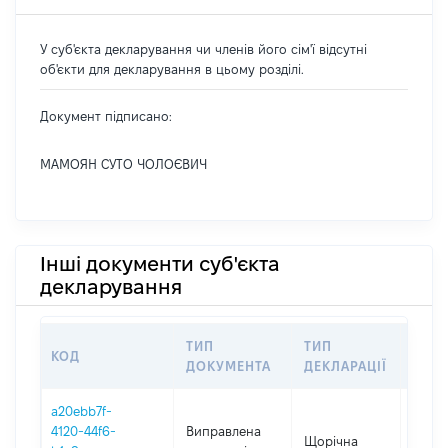
У суб'єкта декларування чи членів його сім'ї відсутні
об'єкти для декларування в цьому розділі.
Документ підписано:
МАМОЯН СУТО ЧОЛОЄВИЧ
Інші документи суб'єкта
декларування
ТИП
ТИП
КОД
ПЕР
ДОКУМЕНТА
ДЕКЛАРАЦІЇ
a20ebb7f-
4120-44f6-
Виправлена
Щорічна
2025