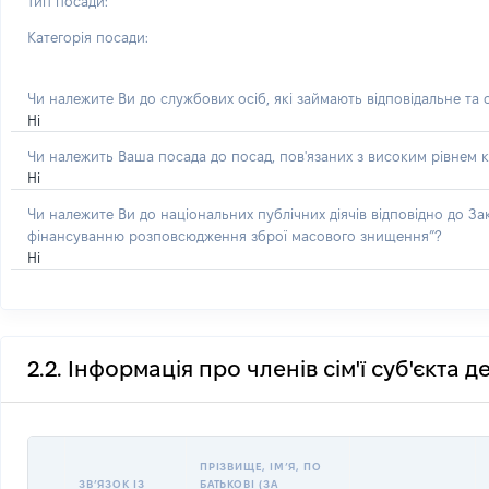
Тип посади:
Категорія посади:
Чи належите Ви до службових осіб, які займають відповідальне та
Ні
Чи належить Ваша посада до посад, пов'язаних з високим рівнем к
Ні
Чи належите Ви до національних публічних діячів відповідно до З
фінансуванню розповсюдження зброї масового знищення”?
Ні
2.2. Інформація про членів сім'ї суб'єкта 
ПРІЗВИЩЕ, ІМʼЯ, ПО
ЗВʼЯЗОК ІЗ
БАТЬКОВІ (ЗА