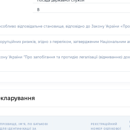
Посада державної служби
В
 особливо відповідальне становище, відповідно до Закону України «Про
орупційних ризиків, згідно з переліком, затвердженим Національним аг
акону України “Про запобігання та протидію легалізації (відмиванню) 
декларування
ПРІЗВИЩЕ, ІМʼЯ, ПО БАТЬКОВІ
РЕЄСТРАЦІЙНИЙ
ДЛЯ ІДЕНТИФІКАЦІЇ ЗА
НОМЕР ОБЛІКОВОЇ