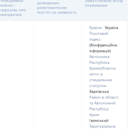
ГРОМАДЯНИНА
ЗАРЕЄСТРОВАНЕ МІСЦЕ
ДЕРЖАВНОМУ
УКРАЇНИ /
ПРОЖИВАННЯ
ДЕМОГРАФІЧНОМУ
СВІДОЦТВО ПРО
РЕЄСТРІ (ЗА НАЯВНОСТІ)
НАРОДЖЕННЯ
Країна:
Україна
Поштовий
індекс:
[Конфіденційна
інформація]
Автономна
Республіка
Крим/область/
місто зі
спеціальним
статусом:
Харківська
Район в області
та Автономній
Республіці
Крим:
Ізюмський
Територіальна