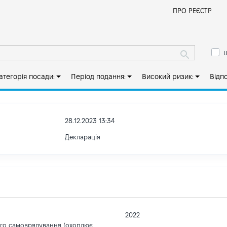
Й
ПРО РЕЄСТР
ш
атегорія посади:
Період подання:
Високий ризик:
Відп
28.12.2023 13:34
Декларація
2022
ого самоврядування (охоплює