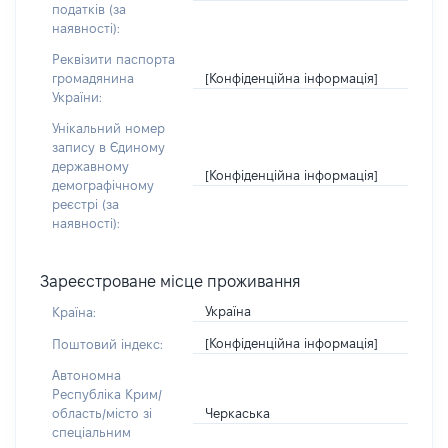
податків (за
наявності):
Реквізити паспорта
[Конфіденційна інформація]
громадянина
України:
Унікальний номер
запису в Єдиному
державному
[Конфіденційна інформація]
демографічному
реєстрі (за
наявності):
Зареєстроване місце проживання
Україна
Країна:
[Конфіденційна інформація]
Поштовий індекс:
Автономна
Республіка Крим/
Черкаська
область/місто зі
спеціальним