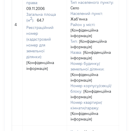
Тип населеного пункту:
права:
Село
09.11.2006
Населений пункт:
Загальна площа
2
Жаб’янка
(м
):
64.7
[Не 
4
Район у місті:
Реєстраційний
[Конфіденційна
номер
інформація]
(кадастровий
Тип:
[Конфіденційна
номер для
інформація]
земельної
Назва:
[Конфіденційна
ділянки):
інформація]
[Конфіденційна
Номер будинку/
інформація]
земельної ділянки:
[Конфіденційна
інформація]
Номер корпусу/секції/
блоку:
[Конфіденційна
інформація]
Номер квартири/
кімнати/гаражу:
[Конфіденційна
інформація]