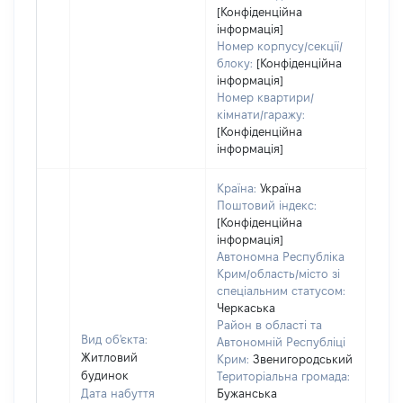
[Конфіденційна
інформація]
Номер корпусу/секції/
блоку:
[Конфіденційна
інформація]
Номер квартири/
кімнати/гаражу:
[Конфіденційна
інформація]
Країна:
Україна
Поштовий індекс:
[Конфіденційна
інформація]
Автономна Республіка
Крим/область/місто зі
спеціальним статусом:
Черкаська
Район в області та
Вид об'єкта:
Автономній Республіці
Житловий
Крим:
Звенигородський
будинок
Територіальна громада:
Дата набуття
Бужанська