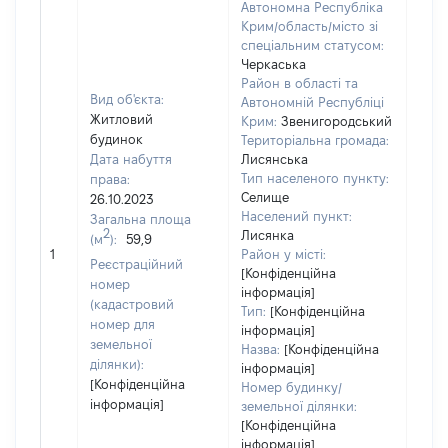
Автономна Республіка
Крим/область/місто зі
спеціальним статусом:
Черкаська
Район в області та
Вид об'єкта:
Автономній Республіці
Житловий
Крим:
Звенигородський
будинок
Територіальна громада:
Дата набуття
Лисянська
Тип населеного пункту:
права:
Селище
26.10.2023
Населений пункт:
Загальна площа
2
Лисянка
(м
):
59,9
[Не 
1
Район у місті:
Реєстраційний
[Конфіденційна
номер
інформація]
(кадастровий
Тип:
[Конфіденційна
номер для
інформація]
земельної
Назва:
[Конфіденційна
ділянки):
інформація]
[Конфіденційна
Номер будинку/
інформація]
земельної ділянки:
[Конфіденційна
інформація]