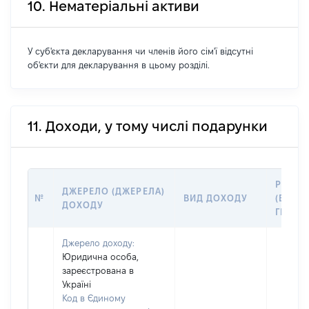
10. Нематеріальні активи
У суб'єкта декларування чи членів його сім'ї відсутні
об'єкти для декларування в цьому розділі.
11. Доходи, у тому числі подарунки
РОЗМІ
ДЖЕРЕЛО (ДЖЕРЕЛА)
№
ВИД ДОХОДУ
(ВАРТІ
ДОХОДУ
ГРН
Джерело доходу:
Юридична особа,
зареєстрована в
Україні
Код в Єдиному