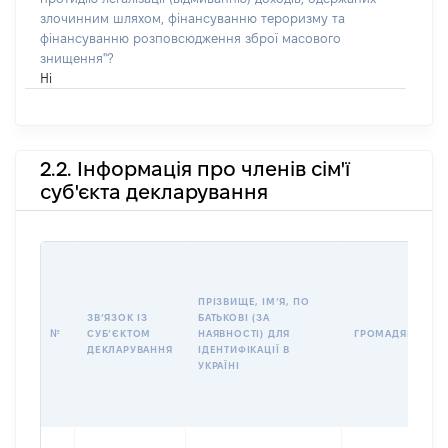
злочинним шляхом, фінансуванню тероризму та
фінансуванню розповсюдження зброї масового
знищення"?
Ні
2.2. Інформація про членів сім'ї
суб'єкта декларування
ПРІЗВИЩЕ, ІМʼЯ, ПО
ЗВʼЯЗОК ІЗ
БАТЬКОВІ (ЗА
№
СУБʼЄКТОМ
НАЯВНОСТІ) ДЛЯ
ГРОМАДЯНСТВО
ДЕКЛАРУВАННЯ
ІДЕНТИФІКАЦІЇ В
УКРАЇНІ