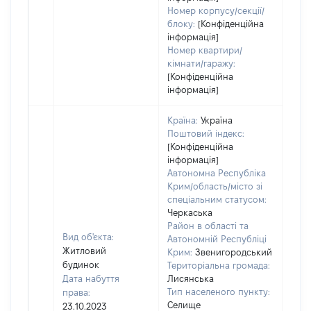
Номер корпусу/секції/
блоку:
[Конфіденційна
інформація]
Номер квартири/
кімнати/гаражу:
[Конфіденційна
інформація]
Країна:
Україна
Поштовий індекс:
[Конфіденційна
інформація]
Автономна Республіка
Крим/область/місто зі
спеціальним статусом:
Черкаська
Район в області та
Вид об'єкта:
Автономній Республіці
Житловий
Крим:
Звенигородський
будинок
Територіальна громада:
Дата набуття
Лисянська
Тип населеного пункту:
права:
Селище
23.10.2023