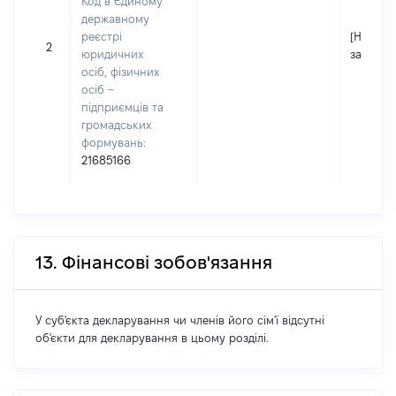
Код в Єдиному
державному
реєстрі
[Не
2
юридичних
застосо
осіб, фізичних
осіб –
підприємців та
громадських
формувань:
21685166
13. Фінансові зобов'язання
У суб'єкта декларування чи членів його сім'ї відсутні
об'єкти для декларування в цьому розділі.