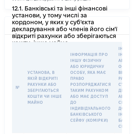
12.1. Банківські та інші фінансові
установи, у тому числі за
кордоном, у яких у суб'єкта
декларування або членів його сім'ї
відкриті рахунки або зберігаються
кошти, інше майно
ІНФОР
ІНФОРМАЦІЯ ПРО
ІНШУ 
ІНШУ ФІЗИЧНУ
АБО Ю
АБО ЮРИДИЧНУ
ОСОБУ,
УСТАНОВА, В
ОСОБУ, ЯКА МАЄ
ВІДКР
ЯКІЙ ВІДКРИТІ
ПРАВО
РАХУНО
РАХУНКИ АБО
РОЗПОРЯДЖАТИСЯ
СУБ’ЄК
№
ЗБЕРІГАЮТЬСЯ
ТАКИМ РАХУНКОМ
ДЕКЛА
КОШТИ ЧИ ІНШЕ
АБО МАЄ ДОСТУП
АБО ЧЛ
МАЙНО
ДО
СІМ’Ї 
ІНДИВІДУАЛЬНОГО
ДОГОВ
БАНКІВСЬКОГО
ІНДИВ
СЕЙФУ (КОМІРКИ)
БАНКІ
СЕЙФУ 