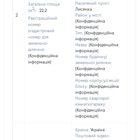
Населений пункт:
Загальна площа
2
Лисянка
(м
):
22,2
[Не 
2
Район у місті:
Реєстраційний
[Конфіденційна
номер
інформація]
(кадастровий
Тип:
[Конфіденційна
номер для
інформація]
земельної
Назва:
[Конфіденційна
ділянки):
інформація]
[Конфіденційна
Номер будинку/
інформація]
земельної ділянки:
[Конфіденційна
інформація]
Номер корпусу/секції/
блоку:
[Конфіденційна
інформація]
Номер квартири/
кімнати/гаражу:
[Конфіденційна
інформація]
Країна:
Україна
Поштовий індекс: