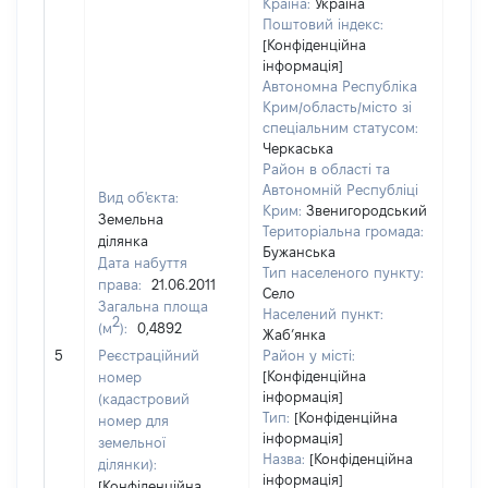
Країна:
Україна
Поштовий індекс:
[Конфіденційна
інформація]
Автономна Республіка
Крим/область/місто зі
спеціальним статусом:
Черкаська
Район в області та
Автономній Республіці
Вид об'єкта:
Крим:
Звенигородський
Земельна
Територіальна громада:
ділянка
Бужанська
Дата набуття
Тип населеного пункту:
права:
21.06.2011
Село
Загальна площа
Населений пункт:
2
(м
):
0,4892
Жаб’янка
[Не 
5
Реєстраційний
Район у місті:
[Конфіденційна
номер
інформація]
(кадастровий
Тип:
[Конфіденційна
номер для
інформація]
земельної
Назва:
[Конфіденційна
ділянки):
інформація]
[Конфіденційна