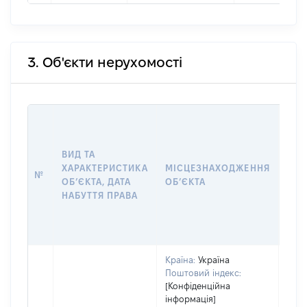
3. Об'єкти нерухомості
ВАР
ДАТ
НАБ
ВИД ТА
ПРА
ХАРАКТЕРИСТИКА
МІСЦЕЗНАХОДЖЕННЯ
№
ЗА
ОБʼЄКТА, ДАТА
ОБʼЄКТА
ОС
НАБУТТЯ ПРАВА
ГР
ОЦІ
ГРН
Країна:
Україна
Поштовий індекс:
[Конфіденційна
інформація]