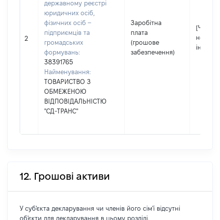
державному реєстрі
юридичних осіб,
фізичних осіб –
Заробітна
[Член сі
підприємців та
плата
не нада
2
громадських
(грошове
інформа
формувань:
забезпечення)
38391765
Найменування:
ТОВАРИСТВО З
ОБМЕЖЕНОЮ
ВІДПОВІДАЛЬНІСТЮ
"СД-ТРАНС"
12. Грошові активи
У суб'єкта декларування чи членів його сім'ї відсутні
об'єкти для декларування в цьому розділі.