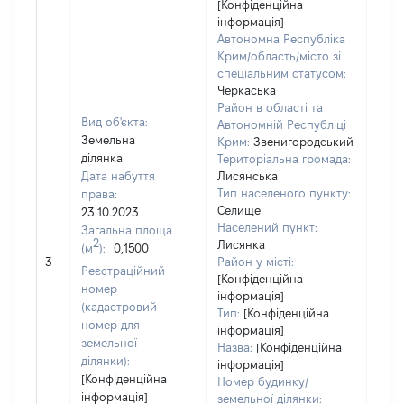
[Конфіденційна
інформація]
Автономна Республіка
Крим/область/місто зі
спеціальним статусом:
Черкаська
Район в області та
Вид об'єкта:
Автономній Республіці
Земельна
Крим:
Звенигородський
ділянка
Територіальна громада:
Дата набуття
Лисянська
Тип населеного пункту:
права:
Селище
23.10.2023
Населений пункт:
Загальна площа
2
Лисянка
(м
):
0,1500
[Не 
3
Район у місті:
Реєстраційний
[Конфіденційна
номер
інформація]
(кадастровий
Тип:
[Конфіденційна
номер для
інформація]
земельної
Назва:
[Конфіденційна
ділянки):
інформація]
[Конфіденційна
Номер будинку/
інформація]
земельної ділянки: