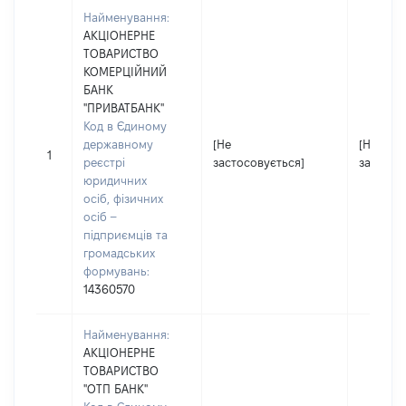
Найменування:
АКЦІОНЕРНЕ
ТОВАРИСТВО
КОМЕРЦІЙНИЙ
БАНК
"ПРИВАТБАНК"
Код в Єдиному
державному
[Не
[Не
1
реєстрі
застосовується]
застосо
юридичних
осіб, фізичних
осіб –
підприємців та
громадських
формувань:
14360570
Найменування:
АКЦІОНЕРНЕ
ТОВАРИСТВО
"ОТП БАНК"