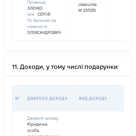
Прізвище:
свідоцтва
ЗЛЕНКО
№ 257255
Ім'я:
СЕРГІЙ
По батькові (за
наявності):
ОЛЕКСАНДРОВИЧ
11. Доходи, у тому числі подарунки
РО
№
ДЖЕРЕЛО ДОХОДУ
ВИД ДОХОДУ
(В
Джерело доходу:
Юридична
особа,