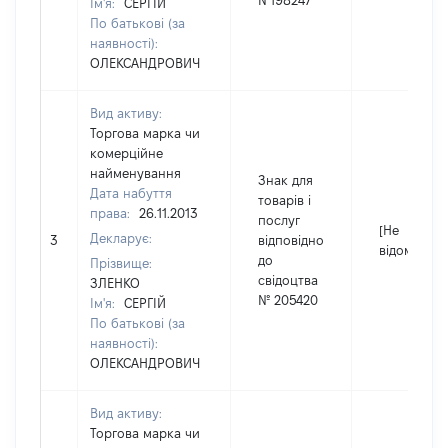
№198247
Ім'я:
СЕРГІЙ
По батькові (за
наявності):
ОЛЕКСАНДРОВИЧ
Вид активу:
Торгова марка чи
комерційне
найменування
Знак для
Дата набуття
товарів і
права:
26.11.2013
послуг
[Не
Декларує:
3
відповідно
відомо]
до
Прізвище:
свідоцтва
ЗЛЕНКО
№ 205420
Ім'я:
СЕРГІЙ
По батькові (за
наявності):
ОЛЕКСАНДРОВИЧ
Вид активу:
Торгова марка чи