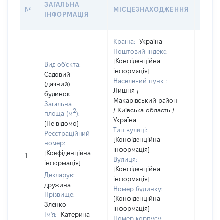
ЗАГАЛЬНА
№
МІСЦЕЗНАХОДЖЕННЯ
СУБ'
ІНФОРМАЦІЯ
ДЕКЛ
Країна:
Україна
Поштовий індекс:
[Конфіденційна
Вид об'єкта:
інформація]
Садовий
Населений пункт:
(дачний)
Лишня /
будинок
Макарівський район
Загальна
/ Київська область /
Об'єкт
2
площа (м
):
Україна
повні
[Не відомо]
Тип вулиці:
частк
Реєстраційний
[Конфіденційна
побуд
номер:
інформація]
матері
[Конфіденційна
1
Вулиця:
за ко
інформація]
[Конфіденційна
суб'єк
Декларує:
інформація]
декла
дружина
Номер будинку:
або ч
Прізвище:
[Конфіденційна
його сі
Зленко
інформація]
Ім'я:
Катерина
Номер корпусу: