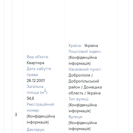
Країна:
Україна
Поштовий індекс:
Вид об'єкта:
[Конфіденційна
Квартира
інформація]
Дата набуття
Населений пункт:
права:
Добропілля /
26.12.2001
Добропільський
Загальна
район / Донецька
2
площа (м
):
область / Україна
54,6
Тип вулиці:
Реєстраційний
[Конфіденційна
номер:
інформація]
[Не
3
[Конфіденційна
Вулиця:
відом
інформація]
[Конфіденційна
інформація]
Декларує: