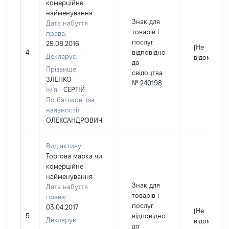
комерційне
найменування
Знак для
Дата набуття
товарів і
права:
послуг
29.08.2016
[Не
4
відповідно
Декларує:
відомо]
до
Прізвище:
свідоцтва
ЗЛЕНКО
№ 240198
Ім'я:
СЕРГІЙ
По батькові (за
наявності):
ОЛЕКСАНДРОВИЧ
Вид активу:
Торгова марка чи
комерційне
найменування
Знак для
Дата набуття
товарів і
права:
послуг
03.04.2017
[Не
5
відповідно
Декларує:
відомо]
до