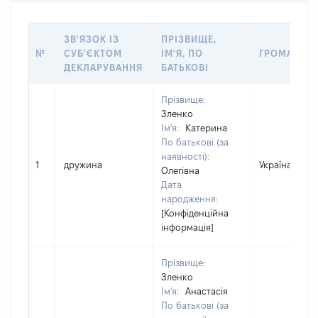
ЗВ'ЯЗОК ІЗ
ПРІЗВИЩЕ,
№
СУБ'ЄКТОМ
ІМ'Я, ПО
ГРОМАДЯН
ДЕКЛАРУВАННЯ
БАТЬКОВІ
Прізвище:
Зленко
Ім'я:
Катерина
По батькові (за
наявності):
1
дружина
Україна
Олегівна
Дата
народження:
[Конфіденційна
інформація]
Прізвище:
Зленко
Ім'я:
Анастасія
По батькові (за