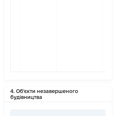
4. Об'єкти незавершеного
будівництва
ЗВ'Я