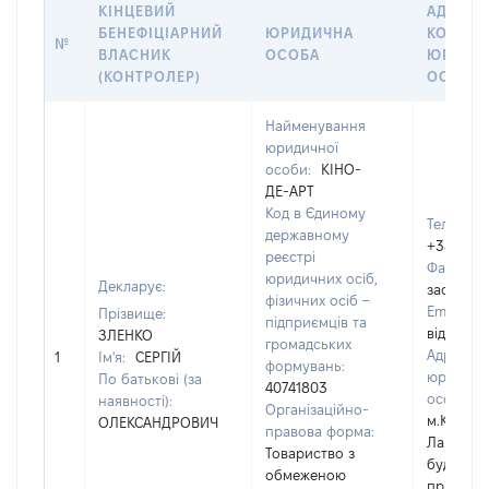
КІНЦЕВИЙ
АДРЕСА
БЕНЕФІЦІАРНИЙ
ЮРИДИЧНА
КОНТАК
№
ВЛАСНИК
ОСОБА
ЮРИДИ
(КОНТРОЛЕР)
ОСОБИ
Найменування
юридичної
особи:
КІНО-
ДЕ-АРТ
Код в Єдиному
Телефон:
державному
+380679
реєстрі
Факс:
[Н
юридичних осіб,
Декларує:
застосов
фізичних осіб –
Email:
[Н
Прізвище:
підприємців та
відомо]
ЗЛЕНКО
громадських
Адреса
1
Ім'я:
СЕРГІЙ
формувань:
юридичн
По батькові (за
40741803
особи:
наявності):
Організаційно-
м.Київ, в
ОЛЕКСАНДРОВИЧ
правова форма:
Лаврухін
Товариство з
будинок 
обмеженою
приміще