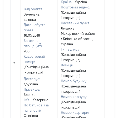
Країна:
Україна
Поштовий індекс:
Вид об'єкта:
[Конфіденційна
Земельна
інформація]
ділянка
Населений пункт:
Дата набуття
Лишня /
права:
Макарівський район
16.05.2016
/ Київська область /
Загальна
Україна
2
площа (м
):
Тип вулиці:
700
[Конфіденційна
Кадастровий
інформація]
номер:
2
3640
Вулиця:
[Конфіденційна
[Конфіденційна
інформація]
інформація]
Декларує:
Номер будинку:
дружина
[Конфіденційна
Прізвище:
інформація]
Зленко
Номер корпусу:
Ім'я:
Катерина
[Конфіденційна
По батькові (за
інформація]
наявності):
Номер квартири:
Олегівна
[Конфіденційна