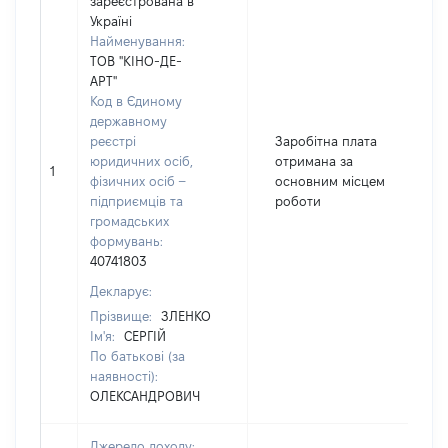
зареєстрована в
Україні
Найменування:
ТОВ "КІНО-ДЕ-
АРТ"
Код в Єдиному
державному
реєстрі
Заробітна плата
юридичних осіб,
отримана за
1
фізичних осіб –
основним місцем
підприємців та
роботи
громадських
формувань:
40741803
Декларує:
Прізвище:
ЗЛЕНКО
Ім'я:
СЕРГІЙ
По батькові (за
наявності):
ОЛЕКСАНДРОВИЧ
Джерело доходу: