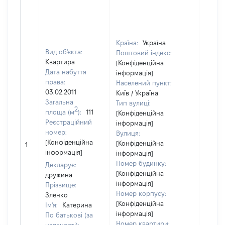
Країна:
Україна
Вид об'єкта:
Поштовий індекс:
Квартира
[Конфіденційна
Дата набуття
інформація]
права:
Населений пункт:
03.02.2011
Київ / Україна
Загальна
Тип вулиці:
2
площа (м
):
111
[Конфіденційна
Реєстраційний
інформація]
номер:
Вулиця:
[Конфіденційна
[Конфіденційна
1
76572
інформація]
інформація]
Номер будинку:
Декларує:
[Конфіденційна
дружина
інформація]
Прізвище:
Номер корпусу:
Зленко
[Конфіденційна
Ім'я:
Катерина
інформація]
По батькові (за
Номер квартири: