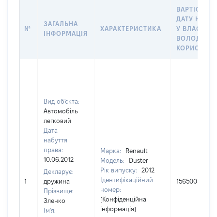
ВАРТІСТЬ Н
ДАТУ НАБУ
ЗАГАЛЬНА
№
ХАРАКТЕРИСТИКА
У ВЛАСНІСТ
ІНФОРМАЦІЯ
ВОЛОДІННЯ
КОРИСТУВ
Вид об'єкта:
Автомобіль
легковий
Дата
набуття
права:
Марка:
Renault
10.06.2012
Модель:
Duster
Рік випуску:
2012
Декларує:
Ідентифікаційний
1
дружина
156500
номер:
Прізвище:
[Конфіденційна
Зленко
інформація]
Ім'я: