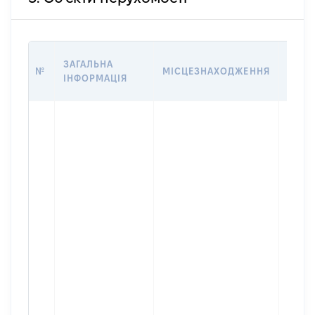
ВАРТ
ЗАГАЛЬНА
№
МІСЦЕЗНАХОДЖЕННЯ
НА Д
ІНФОРМАЦІЯ
НАБУ