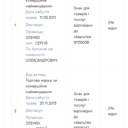
комерційне
найменування
Знак для
Дата набуття
товарів і
права:
11.05.2011
послуг
[Не
Декларує:
1
відповідно
відомо]
до
Прізвище:
свідоцтва
ЗЛЕНКО
№155058
Ім'я:
СЕРГІЙ
По батькові (за
наявності):
ОЛЕКСАНДРОВИЧ
Вид активу:
Торгова марка чи
комерційне
найменування
Знак для
Дата набуття
товарів і
права:
20.11.2013
послуг
[Не
Декларує:
2
відповідно
відомо]
до
Прізвище:
свідоцтва
ЗЛЕНКО