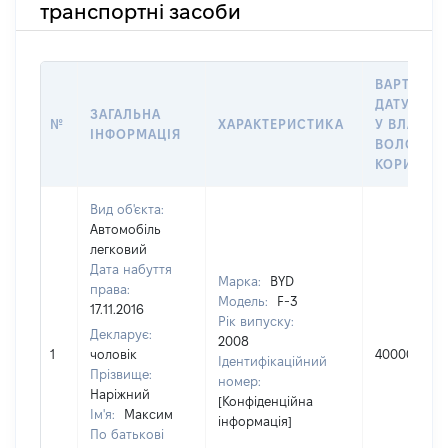
транспортні засоби
ВАРТІСТЬ
ДАТУ НАБ
ЗАГАЛЬНА
№
ХАРАКТЕРИСТИКА
У ВЛАСНІ
ІНФОРМАЦІЯ
ВОЛОДІНН
КОРИСТУ
Вид об'єкта:
Автомобіль
легковий
Дата набуття
Марка:
BYD
права:
Модель:
F-3
17.11.2016
Рік випуску:
Декларує:
2008
1
чоловік
40000
Ідентифікаційний
Прізвище:
номер:
Наріжний
[Конфіденційна
Ім'я:
Максим
інформація]
По батькові