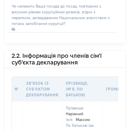
Чи належить Ваша посада до посад, пов'язаних з
високим рівнем корупційних ризиків, згідно з
переліком, затвердженим Національним агентством з
питань запобігання корупції?
Ні
2.2. Інформація про членів сім'ї
суб'єкта декларування
ЗВ'ЯЗОК ІЗ
ПРІЗВИЩЕ,
№
СУБ'ЄКТОМ
ІМ'Я, ПО
ГРОМАДЯН
ДЕКЛАРУВАННЯ
БАТЬКОВІ
Прізвище:
Наріжний
Ім'я:
Максим
По батькові (за