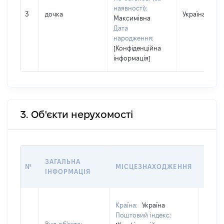
наявності):
3
дочка
Україна
Максимівна
Дата
народження:
[Конфіденційна
інформація]
3. Об'єкти нерухомості
ВАРТ
ЗАГАЛЬНА
№
МІСЦЕЗНАХОДЖЕННЯ
НА Д
ІНФОРМАЦІЯ
НАБУ
Країна:
Україна
Поштовий індекс: