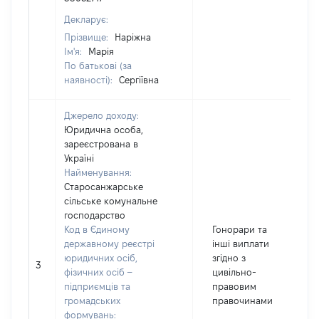
Декларує:
Прізвище:
Наріжна
Ім'я:
Марія
По батькові (за
наявності):
Сергіївна
Джерело доходу:
Юридична особа,
зареєстрована в
Україні
Найменування:
Старосанжарське
сільське комунальне
господарство
Код в Єдиному
Гонорари та
державному реєстрі
інші виплати
юридичних осіб,
згідно з
3
4
фізичних осіб –
цивільно-
підприємців та
правовим
громадських
правочинами
формувань: