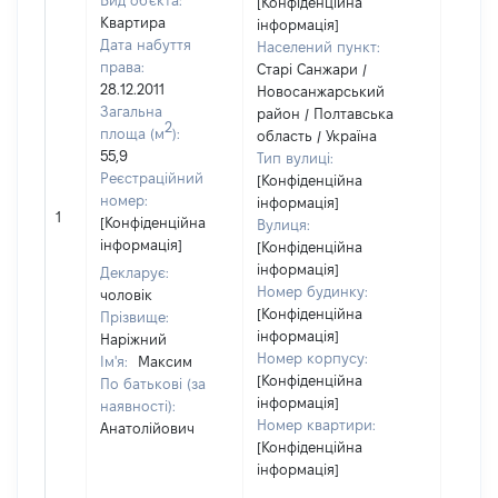
Вид об'єкта:
[Конфіденційна
Квартира
інформація]
Дата набуття
Населений пункт:
права:
Старі Санжари /
28.12.2011
Новосанжарський
Загальна
район / Полтавська
2
площа (м
):
область / Україна
55,9
Тип вулиці:
Реєстраційний
[Конфіденційна
номер:
інформація]
[Не
1
[Конфіденційна
Вулиця:
відом
інформація]
[Конфіденційна
інформація]
Декларує:
Номер будинку:
чоловік
[Конфіденційна
Прізвище:
інформація]
Наріжний
Номер корпусу:
Ім'я:
Максим
[Конфіденційна
По батькові (за
інформація]
наявності):
Номер квартири:
Анатолійович
[Конфіденційна
інформація]