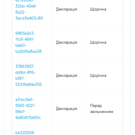
421990a0-
32bb-43e6-
Декларація
Щорічна
202
8a22-
3ecd3e463c89
9465a2b3-
11c6-4641-
Декларація
Щорічна
2021
beb0-
ba2bf6a8aa38
37863857-
dd9d-4ff6-
Декларація
Щорічна
2022
bf87-
53316e84e355
a7cbc5e0-
5543-4221-
Перед
01.01
Декларація
98e7-
звільненням
- 14.
9e80417b601c
bb322538-