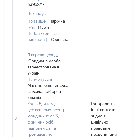
33952717
Декларує:
Прізвище:
Наріжна
Ім'я:
Марія
По батькові (за
наявності):
Сергіївна
Джерело доходу:
Юридична особа,
зареєстрована в
Україні
Найменування:
Малоперещепинська
сільська виборча
комісія
Код в Єдиному
Гонорари та
державному реєстрі
інші виплати
юридичних осіб,
згідно з
4
1
фізичних осіб –
цивільно-
підприємців та
правовим
громадських
правочинами