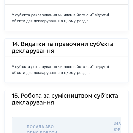
У суб'єкта декларування чи членів його сім'ї відсутні
об'єкти для декларування в цьому розділі.
14. Видатки та правочини суб'єкта
декларування
У суб'єкта декларування чи членів його сім'ї відсутні
об'єкти для декларування в цьому розділі.
15. Робота за сумісництвом суб’єкта
декларування
ФІЗИЧНА
ПОСАДА АБО
ЮРИДИЧ
ОПИС РОБОТИ,