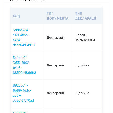
ТИП
ТИП
КОД
ПЕР
ДОКУМЕНТА
ДЕКЛАРАЦІЇ
3ddbe284-
01.0
c121-455b-
Перед
Декларація
-
a434-
звільненням
13.0
da5c94d6b677
3a4d1a0f-
f033-4902-
Декларація
Щорічна
2025
b4c6-
68520c4896b8
892dba1f-
6b89-4edc-
Декларація
Щорічна
2024
ad87-
3c2e167e70ad