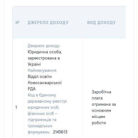
РО
№
ДЖЕРЕЛО ДОХОДУ
ВИД ДОХОДУ
(В
Джерело доходу:
Юридична особа,
зареєстрована в
Україні
Найменування:
Відділ освіти
Новосанжарської
РДА
Заробітна
Код в Єдиному
плата
державному реєстрі
отримана за
1
юридичних осіб,
1
основним
фізичних осіб –
місцем
підприємців та
роботи
громадських
формувань:
2145613