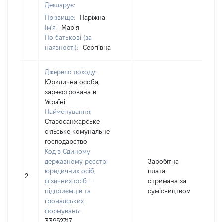
Декларує:
Прізвище:
Наріжна
Ім'я:
Марія
По батькові (за
наявності):
Сергіївна
Джерело доходу:
Юридична особа,
зареєстрована в
Україні
Найменування:
Старосанжарське
сільське комунальне
господарство
Код в Єдиному
державному реєстрі
Заробітна
юридичних осіб,
плата
2
1
фізичних осіб –
отримана за
підприємців та
сумісництвом
громадських
формувань:
33952717