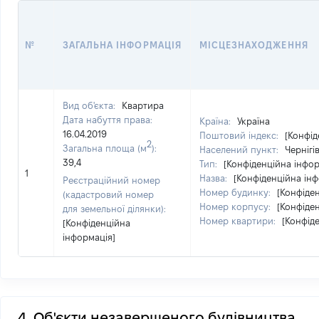
№
ЗАГАЛЬНА ІНФОРМАЦІЯ
МІСЦЕЗНАХОДЖЕННЯ
Вид об'єкта:
Квартира
Дата набуття права:
Країна:
Україна
16.04.2019
Поштовий індекс:
[Конфід
2
Загальна площа (м
):
Населений пункт:
Чернігі
39,4
Тип:
[Конфіденційна інфор
1
Назва:
[Конфіденційна інф
Реєстраційний номер
Номер будинку:
[Конфіде
(кадастровий номер
Номер корпусу:
[Конфіде
для земельної ділянки):
Номер квартири:
[Конфід
[Конфіденційна
інформація]
4. Об'єкти незавершеного будівництва