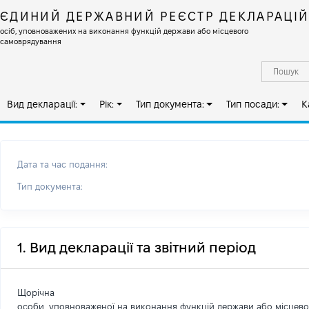
ЄДИНИЙ ДЕРЖАВНИЙ РЕЄСТР ДЕКЛАРАЦІ
осіб, уповноважених на виконання функцій держави або місцевого
самоврядування
Вид декларації:
Рік:
Тип документа:
Тип посади:
К
Дата та час подання:
Тип документа:
1. Вид декларації та звітний період
Щорічна
особи, уповноваженої на виконання функцій держави або місцев