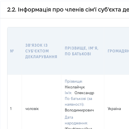
2.2. Інформація про членів сім'ї суб'єкта 
ЗВ'ЯЗОК ІЗ
ПРІЗВИЩЕ, ІМ'Я,
№
СУБ'ЄКТОМ
ГРОМАДЯ
ПО БАТЬКОВІ
ДЕКЛАРУВАННЯ
Прізвище:
Ніколайчук
Ім'я:
Олександр
По батькові (за
наявності):
1
чоловік
Україна
Володимирович
Дата
народження:
[Конфіденційна