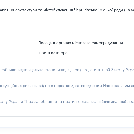
правління архітектури та містобудування Чернігівської міської ради (на
Посада в органах місцевого самоврядування
шоста категорія
особливо відповідальне становище, відповідно до статті 50 Закону Укра
орупційних ризиків, згідно з переліком, затвердженим Національним аг
акону України “Про запобігання та протидію легалізації (відмиванню) 