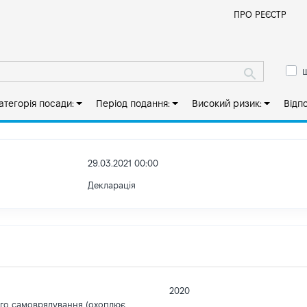
Й
ПРО РЕЄСТР
ш
атегорія посади:
Період подання:
Високий ризик:
Відп
29.03.2021 00:00
Декларація
2020
ого самоврядування (охоплює