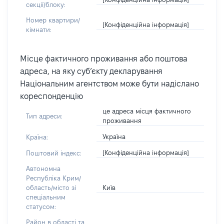
секції/блоку:
Номер квартири/
[Конфіденційна інформація]
кімнати:
Місце фактичного проживання або поштова
адреса, на яку суб’єкту декларування
Національним агентством може бути надіслано
кореспонденцію
це адреса місця фактичного
Тип адреси:
проживання
Україна
Країна:
[Конфіденційна інформація]
Поштовий індекс:
Автономна
Республіка Крим/
Київ
область/місто зі
спеціальним
статусом:
Район в області та