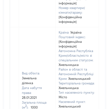
інформація]
Номер квартири/
кімнати/гаражу:
[Конфіденційна
інформація]
Країна:
Україна
Поштовий індекс:
[Конфіденційна
інформація]
Автономна Республіка
Крим/область/місто зі
спеціальним статусом:
Хмельницька
Район в області та
Вид об'єкта:
Автономній Республіці
Земельна
Крим:
Хмельницький
ділянка
Територіальна громада:
Дата набуття
Хмельницька
Тип населеного пункту:
права:
200
Місто
28.01.2021
Тип
Населений пункт:
Загальна площа
варт
2
Хмельницький
(м
):
1000
обʼє