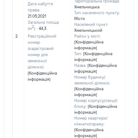
Територіальна громада:
Дата набуття
Хмельницька
права:
Тип населеного пункту:
225
21.05.2021
Місто
Тип
Загальна площа
Населений пункт:
варт
2
(м
):
44,3
Хмельницький
обʼє
2
Реєстраційний
Район у місті:
варт
[Конфіденційна
номер
дату
інформація]
(кадастровий
набу
Тип:
[Конфіденційна
номер для
пра
інформація]
земельної
Назва:
[Конфіденційна
ділянки):
інформація]
[Конфіденційна
Номер будинку/
інформація]
земельної ділянки:
[Конфіденційна
інформація]
Номер корпусу/секції/
блоку:
[Конфіденційна
інформація]
Номер квартири/
кімнати/гаражу:
[Конфіденційна
інформація]