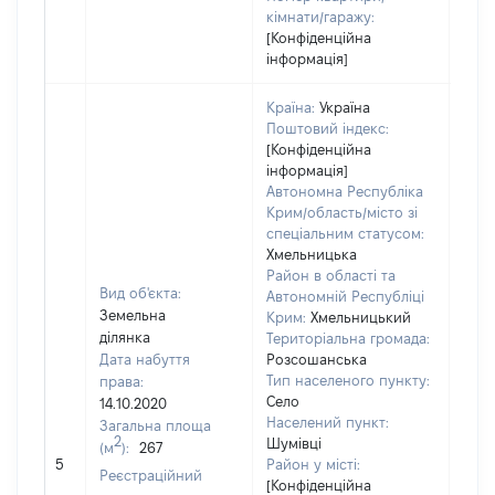
кімнати/гаражу:
[Конфіденційна
інформація]
Країна:
Україна
Поштовий індекс:
[Конфіденційна
інформація]
Автономна Республіка
Крим/область/місто зі
спеціальним статусом:
Хмельницька
Район в області та
Вид об'єкта:
Автономній Республіці
Земельна
Крим:
Хмельницький
ділянка
Територіальна громада:
Дата набуття
Розсошанська
Тип населеного пункту:
права:
2397
Село
14.10.2020
Тип
Населений пункт:
Загальна площа
варт
2
Шумівці
(м
):
267
обʼє
5
Район у місті:
варт
Реєстраційний
[Конфіденційна