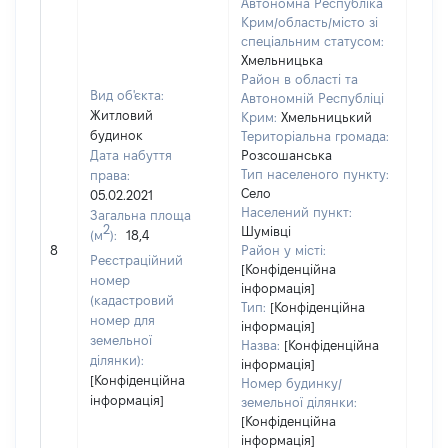
Автономна Республіка
Крим/область/місто зі
спеціальним статусом:
Хмельницька
Район в області та
Вид об'єкта:
Автономній Республіці
Житловий
Крим:
Хмельницький
будинок
Територіальна громада:
Дата набуття
Розсошанська
Тип населеного пункту:
права:
310
Село
05.02.2021
Тип
Населений пункт:
Загальна площа
варт
2
Шумівці
(м
):
18,4
обʼє
8
Район у місті:
варт
Реєстраційний
[Конфіденційна
дату
номер
інформація]
набу
(кадастровий
Тип:
[Конфіденційна
пра
номер для
інформація]
земельної
Назва:
[Конфіденційна
ділянки):
інформація]
[Конфіденційна
Номер будинку/
інформація]
земельної ділянки:
[Конфіденційна
інформація]