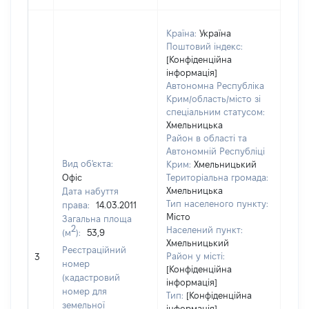
Країна:
Україна
Поштовий індекс:
[Конфіденційна
інформація]
Автономна Республіка
Крим/область/місто зі
спеціальним статусом:
Хмельницька
Район в області та
Автономній Республіці
Вид об'єкта:
Крим:
Хмельницький
Офіс
Територіальна громада:
Хмельницька
Дата набуття
Тип населеного пункту:
права:
14.03.2011
1078
Місто
Загальна площа
Тип
2
Населений пункт:
(м
):
53,9
варт
Хмельницький
обʼє
Реєстраційний
Район у місті:
3
варт
номер
[Конфіденційна
дату
(кадастровий
інформація]
набу
номер для
Тип:
[Конфіденційна
пра
земельної
інформація]