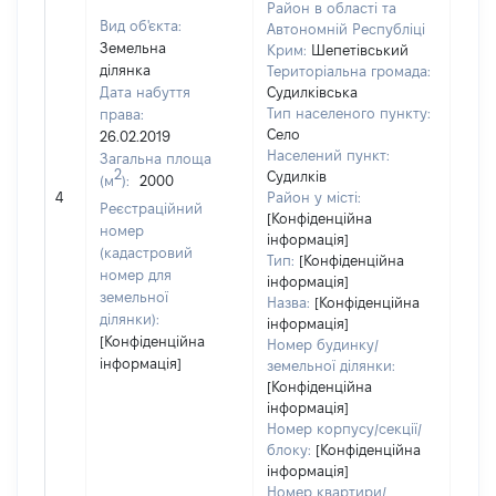
Район в області та
Вид об'єкта:
Автономній Республіці
Земельна
Крим:
Шепетівський
ділянка
Територіальна громада:
Дата набуття
Судилківська
Тип населеного пункту:
права:
284
Село
26.02.2019
Тип
Населений пункт:
Загальна площа
варт
2
Судилків
(м
):
2000
обʼє
4
Район у місті:
варт
Реєстраційний
[Конфіденційна
дату
номер
інформація]
набу
(кадастровий
Тип:
[Конфіденційна
пра
номер для
інформація]
земельної
Назва:
[Конфіденційна
ділянки):
інформація]
[Конфіденційна
Номер будинку/
інформація]
земельної ділянки:
[Конфіденційна
інформація]
Номер корпусу/секції/
блоку:
[Конфіденційна
інформація]
Номер квартири/