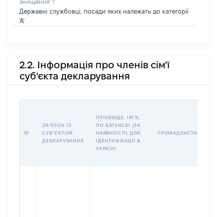
знищення"?
Державні службовці, посади яких належать до категорії
'А'
2.2. Інформація про членів сім'ї
суб'єкта декларування
П
ПРІЗВИЩЕ, ІМʼЯ,
Б
ЗВʼЯЗОК ІЗ
ПО БАТЬКОВІ (ЗА
І
№
СУБʼЄКТОМ
НАЯВНОСТІ) ДЛЯ
ГРОМАДЯНСТВО
М
ДЕКЛАРУВАННЯ
ІДЕНТИФІКАЦІЇ В
УКРАЇНІ