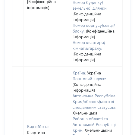
[Конфіденційна
Номер будинку/
інформація]
земельної ділянки:
[Конфіденційна
інформація]
Номер корпусу/секції/
блоку:
[Конфіденційна
інформація]
Номер квартири/
кімнати/гаражу:
[Конфіденційна
інформація]
Країна:
Україна
Поштовий індекс:
[Конфіденційна
інформація]
Автономна Республіка
Крим/область/місто зі
спеціальним статусом:
Хмельницька
Район в області та
Автономній Республіці
Вид об'єкта:
Крим:
Хмельницький
Квартира