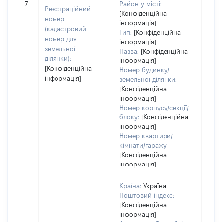
7
Район у місті:
варт
Реєстраційний
[Конфіденційна
дату
номер
інформація]
набу
(кадастровий
Тип:
[Конфіденційна
пра
номер для
інформація]
земельної
Назва:
[Конфіденційна
ділянки):
інформація]
[Конфіденційна
Номер будинку/
інформація]
земельної ділянки:
[Конфіденційна
інформація]
Номер корпусу/секції/
блоку:
[Конфіденційна
інформація]
Номер квартири/
кімнати/гаражу:
[Конфіденційна
інформація]
Країна:
Україна
Поштовий індекс:
[Конфіденційна
інформація]