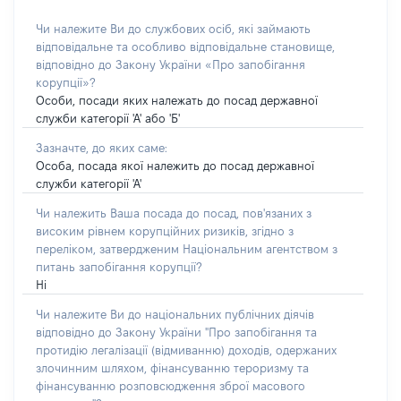
Чи належите Ви до службових осіб, які займають
відповідальне та особливо відповідальне становище,
відповідно до Закону України «Про запобігання
корупції»?
Особи, посади яких належать до посад державної
служби категорії 'А' або 'Б'
Зазначте, до яких саме:
Особа, посада якої належить до посад державної
служби категорії 'А'
Чи належить Ваша посада до посад, пов'язаних з
високим рівнем корупційних ризиків, згідно з
переліком, затвердженим Національним агентством з
питань запобігання корупції?
Ні
Чи належите Ви до національних публічних діячів
відповідно до Закону України "Про запобігання та
протидію легалізації (відмиванню) доходів, одержаних
злочинним шляхом, фінансуванню тероризму та
фінансуванню розповсюдження зброї масового