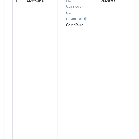
1
дружина
По
Україна
батькові
(за
наявності):
Сергіївна