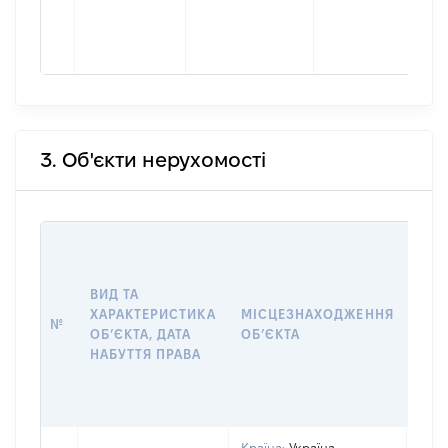
3. Об'єкти нерухомості
ВАР
ДАТ
НАБ
ВИД ТА
ПРА
ХАРАКТЕРИСТИКА
МІСЦЕЗНАХОДЖЕННЯ
№
ЗА
ОБʼЄКТА, ДАТА
ОБʼЄКТА
ОС
НАБУТТЯ ПРАВА
ГР
ОЦІ
ГРН