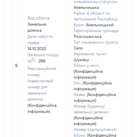
спеціальним статусом:
Хмельницька
Район в області та
Вид об'єкта:
Автономній Республіці
Земельна
Крим:
Хмельницький
ділянка
Територіальна громада:
Дата набуття
Розсошанська
Тип населеного пункту:
права:
238
Село
14.10.2020
Тип
Населений пункт:
Загальна площа
варт
2
Шумівці
(м
):
266
обʼє
6
Район у місті:
варт
Реєстраційний
[Конфіденційна
дату
номер
інформація]
набу
(кадастровий
Тип:
[Конфіденційна
пра
номер для
інформація]
земельної
Назва:
[Конфіденційна
ділянки):
інформація]
[Конфіденційна
Номер будинку/
інформація]
земельної ділянки:
[Конфіденційна
інформація]
Номер корпусу/секції/
блоку:
[Конфіденційна