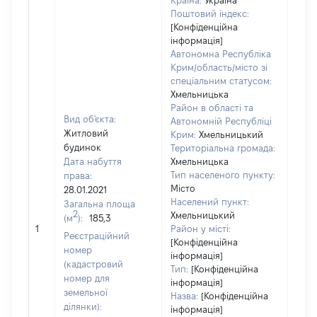
Країна:
Україна
Поштовий індекс:
[Конфіденційна
інформація]
Автономна Республіка
Крим/область/місто зі
спеціальним статусом:
Хмельницька
Район в області та
Вид об'єкта:
Автономній Республіці
Житловий
Крим:
Хмельницький
будинок
Територіальна громада:
Дата набуття
Хмельницька
Тип населеного пункту:
права:
300
Місто
28.01.2021
Тип
Населений пункт:
Загальна площа
варт
2
Хмельницький
(м
):
185,3
обʼє
1
Район у місті:
варт
Реєстраційний
[Конфіденційна
дату
номер
інформація]
набу
(кадастровий
Тип:
[Конфіденційна
пра
номер для
інформація]
земельної
Назва:
[Конфіденційна
ділянки):
інформація]