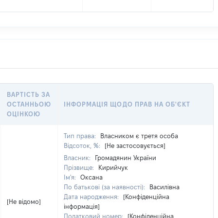
ВАРТІСТЬ ЗА
ОСТАННЬОЮ
ІНФОРМАЦІЯ ЩОДО ПРАВ НА ОБ'ЄКТ
ОЦІНКОЮ
Тип права:
Власником є третя особа
Відсоток, %:
[Не застосовується]
Власник:
Громадянин України
Прізвище:
Кирийчук
Ім'я:
Оксана
По батькові (за наявності):
Василівна
Дата народження:
[Конфіденційна
[Не відомо]
інформація]
Податковий номер:
[Конфіденційна