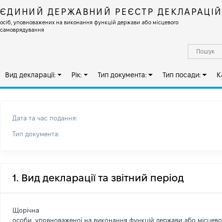
ЄДИНИЙ ДЕРЖАВНИЙ РЕЄСТР ДЕКЛАРАЦІ
осіб, уповноважених на виконання функцій держави або місцевого
самоврядування
Вид декларації:
Рік:
Тип документа:
Тип посади:
К
Дата та час подання:
Тип документа:
1. Вид декларації та звітний період
Щорічна
особи, уповноваженої на виконання функцій держави або місцев