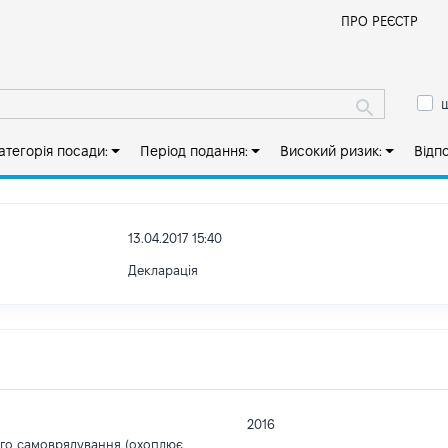
Й
ПРО РЕЄСТР
ш
атегорія посади:
Період подання:
Високий ризик:
Відп
13.04.2017 15:40
Декларація
2016
ого самоврядування (охоплює