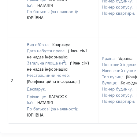
Номер будинку:
Ім'я:
НАТАЛІЯ
Номер корпусу:
По батькові (за наявності):
Номер квартири:
ЮРІЇВНА
Вид об'єкта:
Квартира
Дата набуття права:
[Член сім'ї
не надав інформацію]
Країна:
Україна
2
Загальна площа (м
):
[Член сім'ї
Поштовий індекс
не надав інформацію]
Населений пункт
Реєстраційний номер:
Тип вулиці:
[Конф
2
[Конфіденційна інформація]
Вулиця:
[Конфіде
Декларує:
Номер будинку:
Номер корпусу:
Прізвище:
ЛАГАСЮК
Номер квартири:
Ім'я:
НАТАЛІЯ
По батькові (за наявності):
ЮРІЇВНА