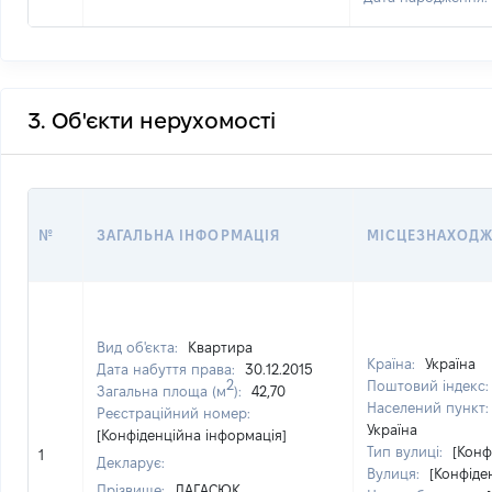
3. Об'єкти нерухомості
№
ЗАГАЛЬНА ІНФОРМАЦІЯ
МІСЦЕЗНАХОД
Вид об'єкта:
Квартира
Країна:
Україна
Дата набуття права:
30.12.2015
2
Поштовий індекс
Загальна площа (м
):
42,70
Населений пункт
Реєстраційний номер:
Україна
[Конфіденційна інформація]
Тип вулиці:
[Конф
1
Декларує:
Вулиця:
[Конфіде
Прізвище:
ЛАГАСЮК