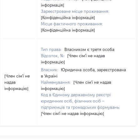
інформація]
Зареєстроване місце проживання:
[Конфіденційна інформація]
Місце фактичного проживання:
[Конфіденційна інформація]
Тип права:
Власником є третя особа
Відсоток, %:
[Член сім'ї не надав
інформацію]
Власник:
Юридична особа, зареєстрована
[Член сім'ї не
в Україні
надав
Найменування:
[Член сім'ї не надав
інформацію]
інформацію]
Код в Єдиному державному реєстрі
юридичних осіб, фізичних осіб –
підприємців та громадських формувань:
[Член сім'ї не надав інформацію]