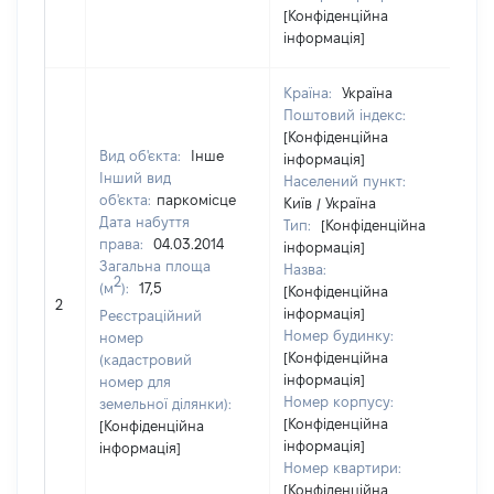
[Конфіденційна
інформація]
Країна:
Україна
Поштовий індекс:
[Конфіденційна
Вид об'єкта:
Інше
інформація]
Інший вид
Населений пункт:
об'єкта:
паркомісце
Київ / Україна
Дата набуття
Тип:
[Конфіденційна
права:
04.03.2014
інформація]
Загальна площа
Назва:
2
(м
):
17,5
[Конфіденційна
[Н
2
інформація]
Реєстраційний
Номер будинку:
номер
[Конфіденційна
(кадастровий
інформація]
номер для
Номер корпусу:
земельної ділянки):
[Конфіденційна
[Конфіденційна
інформація]
інформація]
Номер квартири:
[Конфіденційна