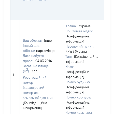
О
Г
О
Країна:
Україна
Поштовий індекс:
[Конфіденційна
Вид об'єкта:
Інше
інформація]
Інший вид
Населений пункт:
об'єкта:
паркомісце
Київ / Україна
Дата набуття
Тип:
[Конфіденційна
права:
04.03.2014
інформація]
Загальна площа
Назва:
2
(м
):
17,7
[Конфіденційна
[Н
1
інформація]
Реєстраційний
Номер будинку:
номер
[Конфіденційна
(кадастровий
інформація]
номер для
Номер корпусу:
земельної ділянки):
[Конфіденційна
[Конфіденційна
інформація]
інформація]
Номер квартири: