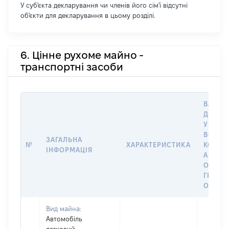
У суб'єкта декларування чи членів його сім'ї відсутні
об'єкти для декларування в цьому розділі.
6. Цінне рухоме майно -
транспортні засоби
ВАРТІС
ДАТУ 
У ВЛАС
ВОЛОД
ЗАГАЛЬНА
№
ХАРАКТЕРИСТИКА
КОРИС
ІНФОРМАЦІЯ
АБО З
ОСТА
ГРОШ
ОЦІНК
Вид майна:
Автомобіль