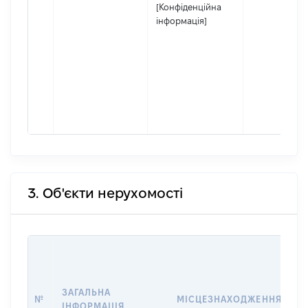
[Конфіденційна
інформація]
3. Об'єкти нерухомості
В
Д
Н
ЗАГАЛЬНА
П
№
МІСЦЕЗНАХОДЖЕННЯ
ІНФОРМАЦІЯ
З