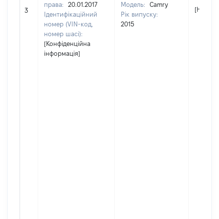
права:
20.01.2017
Модель:
Camry
[Не від
3
Ідентифікаційний
Рік випуску:
номер (VIN-код,
2015
номер шасі):
[Конфіденційна
інформація]