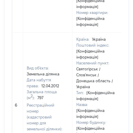
[Конфіденційна
інформація]
Номер квартири:
[Конфіденційна
інформація]
Країна:
Україна
Поштовий індекс:
[Конфіденційна
інформація]
Населений пункт:
Вид об'єкта:
Святогірськ /
Земельна ділянка
Слов'янськ /
Дата набуття
Донецька область /
права:
12.04.2012
Україна
Загальна площа
Тип:
[Конфіденційна
2
(м
):
797
інформація]
Назва:
[Н
6
Реєстраційний
[Конфіденційна
номер
інформація]
(кадастровий
Номер будинку:
номер для
[Конфіденційна
земельної ділянки):