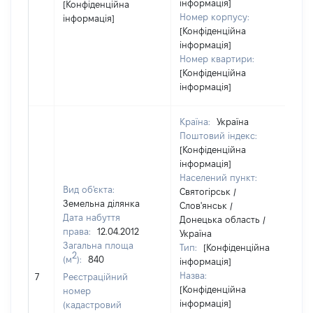
інформація]
[Конфіденційна
Номер корпусу:
інформація]
[Конфіденційна
інформація]
Номер квартири:
[Конфіденційна
інформація]
Країна:
Україна
Поштовий індекс:
[Конфіденційна
інформація]
Населений пункт:
Вид об'єкта:
Святогірськ /
Земельна ділянка
Слов'янськ /
Дата набуття
Донецька область /
права:
12.04.2012
Україна
Загальна площа
Тип:
[Конфіденційна
2
(м
):
840
інформація]
Назва:
[Н
7
Реєстраційний
[Конфіденційна
номер
інформація]
(кадастровий