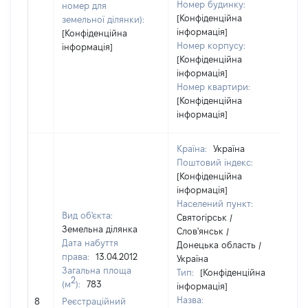
Номер будинку:
номер для
[Конфіденційна
земельної ділянки):
інформація]
[Конфіденційна
Номер корпусу:
інформація]
[Конфіденційна
інформація]
Номер квартири:
[Конфіденційна
інформація]
Країна:
Україна
Поштовий індекс:
[Конфіденційна
інформація]
Населений пункт:
Вид об'єкта:
Святогірськ /
Земельна ділянка
Слов'янськ /
Дата набуття
Донецька область /
права:
13.04.2012
Україна
Загальна площа
Тип:
[Конфіденційна
2
(м
):
783
інформація]
Назва:
[Н
8
Реєстраційний