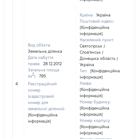
Країна:
Україна
Поштовий індекс:
[Конфіденційна
інформація]
Населений пункт:
Вид об'єкта:
Святогірськ /
Земельна ділянка
Слов'янськ /
Дата набуття
Донецька область /
права:
28.12.2012
Україна
Загальна площа
Тип:
[Конфіденційна
2
(м
):
795
інформація]
Назва:
[Н
4
Реєстраційний
[Конфіденційна
номер
інформація]
(кадастровий
Номер будинку:
номер для
[Конфіденційна
земельної ділянки):
інформація]
[Конфіденційна
Номер корпусу:
інформація]
[Конфіденційна
інформація]