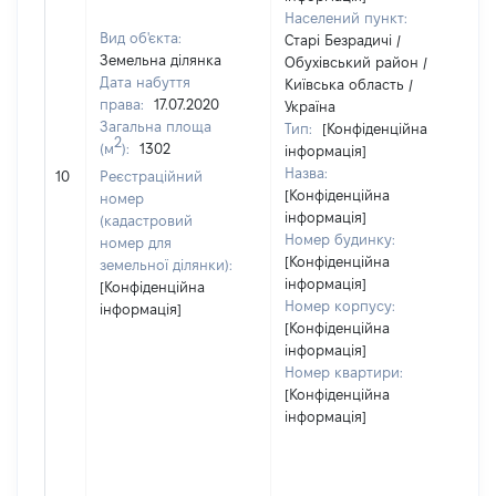
Населений пункт:
Вид об'єкта:
Старі Безрадичі /
Земельна ділянка
Обухівський район /
Дата набуття
Київська область /
права:
17.07.2020
Україна
Загальна площа
Тип:
[Конфіденційна
2
(м
):
1302
інформація]
Назва:
1
10
Реєстраційний
[Конфіденційна
номер
інформація]
(кадастровий
Номер будинку:
номер для
[Конфіденційна
земельної ділянки):
інформація]
[Конфіденційна
Номер корпусу:
інформація]
[Конфіденційна
інформація]
Номер квартири:
[Конфіденційна
інформація]