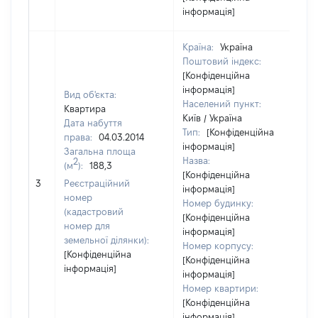
інформація]
Країна:
Україна
Поштовий індекс:
[Конфіденційна
інформація]
Вид об'єкта:
Населений пункт:
Квартира
Київ / Україна
Дата набуття
Тип:
[Конфіденційна
права:
04.03.2014
інформація]
Загальна площа
Назва:
2
(м
):
188,3
[Конфіденційна
[Н
3
Реєстраційний
інформація]
номер
Номер будинку:
(кадастровий
[Конфіденційна
номер для
інформація]
земельної ділянки):
Номер корпусу:
[Конфіденційна
[Конфіденційна
інформація]
інформація]
Номер квартири:
[Конфіденційна
інформація]