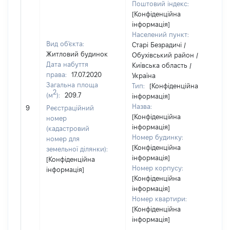
Поштовий індекс:
[Конфіденційна
інформація]
Населений пункт:
Вид об'єкта:
Старі Безрадичі /
Житловий будинок
Обухівський район /
Дата набуття
Київська область /
права:
17.07.2020
Україна
Загальна площа
Тип:
[Конфіденційна
2
(м
):
209.7
інформація]
Назва:
5
9
Реєстраційний
[Конфіденційна
номер
інформація]
(кадастровий
Номер будинку:
номер для
[Конфіденційна
земельної ділянки):
інформація]
[Конфіденційна
Номер корпусу:
інформація]
[Конфіденційна
інформація]
Номер квартири:
[Конфіденційна
інформація]