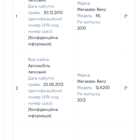
легковий
Марка:
Дата набуття
Mersedes-Benz
права:
30.12.2010
Модель:
ML
[Не від
1
Ідентифікаційний
Рік випуску:
номер (VIN-код,
2010
номер шасі):
[Конфіденційна
інформація]
Вид майна:
Автомобіль
легковий
Марка:
Дата набуття
Mersedes-Benz
права:
20.06.2012
Модель:
SLK200
[Не від
2
Ідентифікаційний
Рік випуску:
номер (VIN-код,
2012
номер шасі):
[Конфіденційна
інформація]