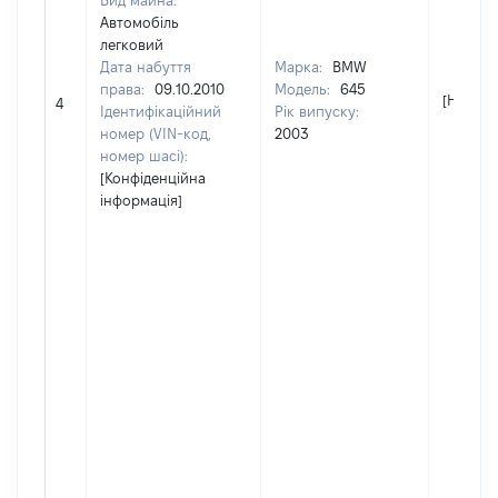
Вид майна:
Автомобіль
легковий
Дата набуття
Марка:
BMW
права:
09.10.2010
Модель:
645
[Не від
4
Ідентифікаційний
Рік випуску:
номер (VIN-код,
2003
номер шасі):
[Конфіденційна
інформація]