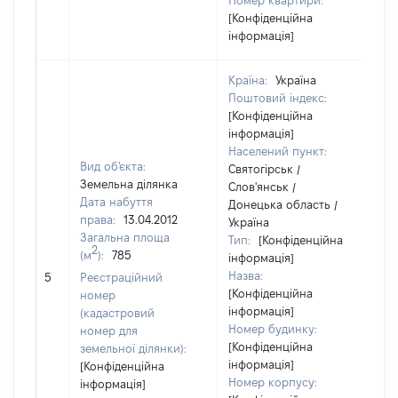
Номер квартири:
[Конфіденційна
інформація]
Країна:
Україна
Поштовий індекс:
[Конфіденційна
інформація]
Населений пункт:
Вид об'єкта:
Святогірськ /
Земельна ділянка
Слов'янськ /
Дата набуття
Донецька область /
права:
13.04.2012
Україна
Загальна площа
Тип:
[Конфіденційна
2
(м
):
785
інформація]
Назва:
[Н
5
Реєстраційний
[Конфіденційна
номер
інформація]
(кадастровий
Номер будинку:
номер для
[Конфіденційна
земельної ділянки):
інформація]
[Конфіденційна
Номер корпусу:
інформація]