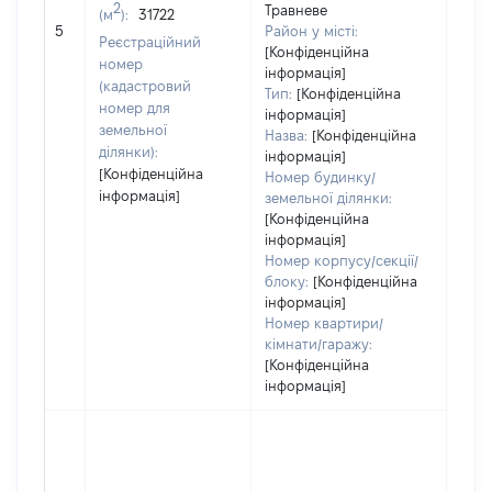
2
Травневе
(м
):
31722
[Не 
5
Район у місті:
Реєстраційний
[Конфіденційна
номер
інформація]
(кадастровий
Тип:
[Конфіденційна
номер для
інформація]
земельної
Назва:
[Конфіденційна
ділянки):
інформація]
[Конфіденційна
Номер будинку/
інформація]
земельної ділянки:
[Конфіденційна
інформація]
Номер корпусу/секції/
блоку:
[Конфіденційна
інформація]
Номер квартири/
кімнати/гаражу:
[Конфіденційна
інформація]