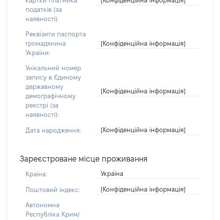
картки платника
податків (за
наявності):
Реквізити паспорта
[Конфіденційна інформація]
громадянина
України:
Унікальний номер
запису в Єдиному
державному
[Конфіденційна інформація]
демографічному
реєстрі (за
наявності):
[Конфіденційна інформація]
Дата народження:
Зареєстроване місце проживання
Україна
Країна:
[Конфіденційна інформація]
Поштовий індекс:
Автономна
Республіка Крим/