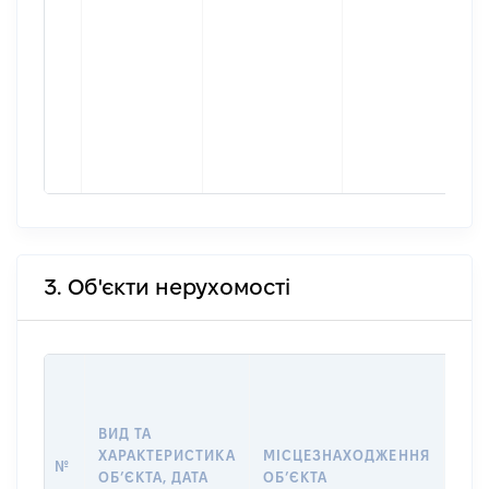
3. Об'єкти нерухомості
ВАР
ДАТ
НАБ
ВИД ТА
ПРА
ХАРАКТЕРИСТИКА
МІСЦЕЗНАХОДЖЕННЯ
№
ЗА
ОБʼЄКТА, ДАТА
ОБʼЄКТА
ОС