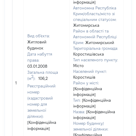
інформація]
Автономна Республіка
Крим/область/місто зі
спеціальним статусом:
Житомирська
Район в області та
Вид об'єкта:
Автономній Республіці
Житловий
Крим:
Житомирський
будинок
Територіальна громада:
Дата набуття
Коростишівська
Тип населеного пункту:
права:
1164
Місто
03.01.2008
Тип
Населений пункт:
Загальна площа
варт
2
Коростишів
(м
):
106,2
обʼє
1
Район у місті:
варт
Реєстраційний
[Конфіденційна
дату
номер
інформація]
набу
(кадастровий
Тип:
[Конфіденційна
пра
номер для
інформація]
земельної
Назва:
[Конфіденційна
ділянки):
інформація]
[Конфіденційна
Номер будинку/
інформація]
земельної ділянки:
[Конфіденційна