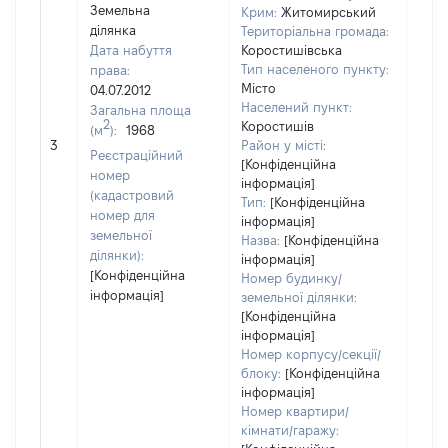
Земельна
Крим:
Житомирський
ділянка
Територіальна громада:
Дата набуття
Коростишівська
Тип населеного пункту:
права:
Місто
04.07.2012
Населений пункт:
Загальна площа
2
Коростишів
(м
):
1968
[Не 
3
Район у місті:
Реєстраційний
[Конфіденційна
номер
інформація]
(кадастровий
Тип:
[Конфіденційна
номер для
інформація]
земельної
Назва:
[Конфіденційна
ділянки):
інформація]
[Конфіденційна
Номер будинку/
інформація]
земельної ділянки:
[Конфіденційна
інформація]
Номер корпусу/секції/
блоку:
[Конфіденційна
інформація]
Номер квартири/
кімнати/гаражу: