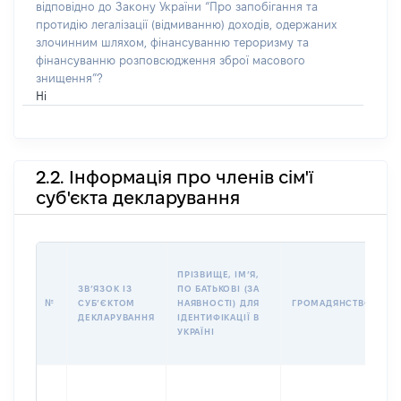
відповідно до Закону України “Про запобігання та
протидію легалізації (відмиванню) доходів, одержаних
злочинним шляхом, фінансуванню тероризму та
фінансуванню розповсюдження зброї масового
знищення”?
Ні
2.2. Інформація про членів сім'ї
суб'єкта декларування
П
ПРІЗВИЩЕ, ІМʼЯ,
Б
ЗВʼЯЗОК ІЗ
ПО БАТЬКОВІ (ЗА
І
№
СУБʼЄКТОМ
НАЯВНОСТІ) ДЛЯ
ГРОМАДЯНСТВО
М
ДЕКЛАРУВАННЯ
ІДЕНТИФІКАЦІЇ В
УКРАЇНІ