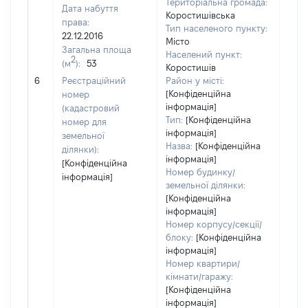
Територіальна громада:
Дата набуття
Коростишівська
права:
Тип населеного пункту:
100
22.12.2016
Місто
Тип
Загальна площа
Населений пункт:
варт
2
(м
):
53
Коростишів
обʼє
6
Реєстраційний
Район у місті:
варт
[Конфіденційна
номер
дату
інформація]
(кадастровий
набу
Тип:
[Конфіденційна
номер для
пра
інформація]
земельної
Назва:
[Конфіденційна
ділянки):
інформація]
[Конфіденційна
Номер будинку/
інформація]
земельної ділянки:
[Конфіденційна
інформація]
Номер корпусу/секції/
блоку:
[Конфіденційна
інформація]
Номер квартири/
кімнати/гаражу:
[Конфіденційна
інформація]