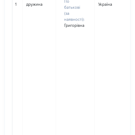
По
1
дружина
Україна
батькові
(за
наявності):
Григорівна