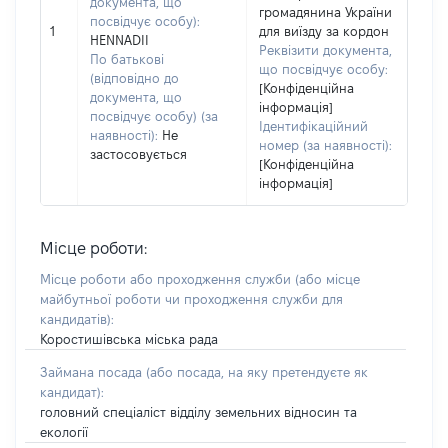
документа, що
громадянина України
посвідчує особу):
1
для виїзду за кордон
HENNADII
Реквізити документа,
По батькові
що посвідчує особу:
(відповідно до
[Конфіденційна
документа, що
інформація]
посвідчує особу) (за
Ідентифікаційний
наявності):
Не
номер (за наявності):
застосовується
[Конфіденційна
інформація]
Місце роботи:
Місце роботи або проходження служби
(або місце
майбутньої роботи чи проходження служби для
кандидатів)
:
Коростишівська міська рада
Займана посада
(або посада, на яку претендуєте як
кандидат)
:
головний спеціаліст відділу земельних відносин та
екології