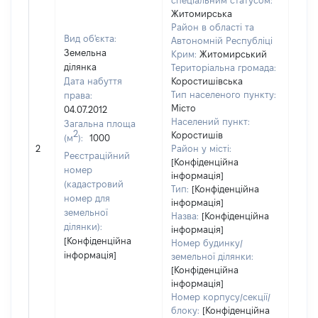
спеціальним статусом:
Житомирська
Район в області та
Вид об'єкта:
Автономній Республіці
Земельна
Крим:
Житомирський
ділянка
Територіальна громада:
Дата набуття
Коростишівська
Тип населеного пункту:
права:
Місто
04.07.2012
Населений пункт:
Загальна площа
2
Коростишів
(м
):
1000
[Не 
2
Район у місті:
Реєстраційний
[Конфіденційна
номер
інформація]
(кадастровий
Тип:
[Конфіденційна
номер для
інформація]
земельної
Назва:
[Конфіденційна
ділянки):
інформація]
[Конфіденційна
Номер будинку/
інформація]
земельної ділянки:
[Конфіденційна
інформація]
Номер корпусу/секції/
блоку:
[Конфіденційна