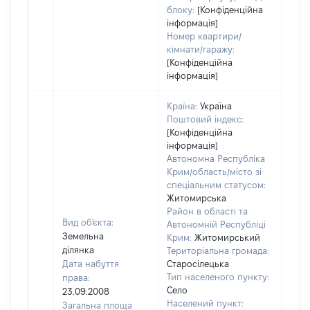
блоку:
[Конфіденційна
інформація]
Номер квартири/
кімнати/гаражу:
[Конфіденційна
інформація]
Країна:
Україна
Поштовий індекс:
[Конфіденційна
інформація]
Автономна Республіка
Крим/область/місто зі
спеціальним статусом:
Житомирська
Район в області та
Вид об'єкта:
Автономній Республіці
Земельна
Крим:
Житомирський
ділянка
Територіальна громада:
Дата набуття
Старосілецька
Тип населеного пункту:
права:
Село
23.09.2008
Населений пункт:
Загальна площа