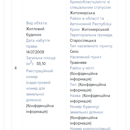
Крим/область/місто зі
спеціальним статусом:
Житомирська
Район в області та
Вид об'єкта:
Автономній Республіці
Житловий
Крим:
Житомирський
будинок
Територіальна громада:
Дата набуття
Старосілецька
Тип населеного пункту:
права:
1220
Село
14.07.2009
Тип
Населений пункт:
Загальна площа
варт
2
Травневе
(м
):
53,10
обʼє
4
Район у місті:
варт
Реєстраційний
[Конфіденційна
дату
номер
інформація]
набу
(кадастровий
Тип:
[Конфіденційна
пра
номер для
інформація]
земельної
Назва:
[Конфіденційна
ділянки):
інформація]
[Конфіденційна
Номер будинку/
інформація]
земельної ділянки:
[Конфіденційна
інформація]
Номер корпусу/секції/