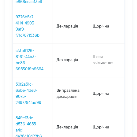
e868ccac13e9
9376b5a7-
4114-4903-
Декларація
Щорічна
201
9af9-
f71c7871536b
cf3b6126-
8161-44b3-
Після
Декларація
201
be86-
звільнення
6953019b9694
50f2a51c-
6abe-4de8-
Виправлена
Щорічна
201
9075-
декларація
2497794fad99
849ef3dc-
d536-4655-
Декларація
Щорічна
201
a4c1-
4a28410422b6