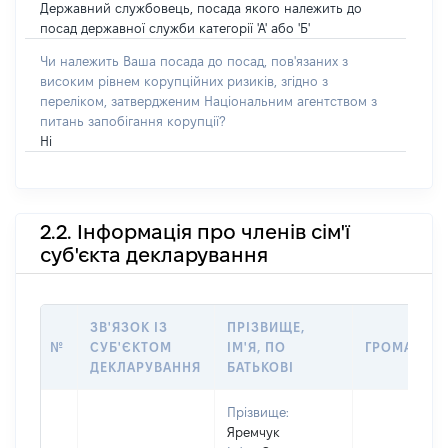
Державний службовець, посада якого належить до
посад державної служби категорії 'А' або 'Б'
Чи належить Ваша посада до посад, пов'язаних з
високим рівнем корупційних ризиків, згідно з
переліком, затвердженим Національним агентством з
питань запобігання корупції?
Ні
2.2. Інформація про членів сім'ї
суб'єкта декларування
ЗВ'ЯЗОК ІЗ
ПРІЗВИЩЕ,
№
СУБ'ЄКТОМ
ІМ'Я, ПО
ГРОМАДЯН
ДЕКЛАРУВАННЯ
БАТЬКОВІ
Прізвище:
Яремчук