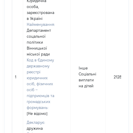
Юридична
особа,
зареєстрована
в Україні
Найменування:
Департамент
соцальної
політики
Вінницької
міської ради
Код в Єдиному
державному
Інше
реєстрі
Соціальні
1
21285
юридичних
виплати
осіб, фізичних
на дітей
осіб –
підприємців та
громадських
формувань:
[Не відомо]
Декларує:
дружина