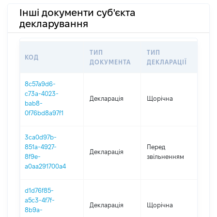
Інші документи суб'єкта
декларування
ТИП
ТИП
КОД
ПЕ
ДОКУМЕНТА
ДЕКЛАРАЦІЇ
8c57a9d6-
c73a-4023-
Декларація
Щорічна
202
bab8-
0f76bd8a97f1
3ca0d97b-
01.0
851a-4927-
Перед
Декларація
-
8f9e-
звільненням
20.1
a0aa291700a4
d1d76f85-
a5c3-4f7f-
Декларація
Щорічна
201
8b9a-