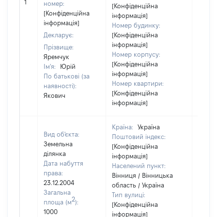
1
номер:
[Конфіденційна
відом
[Конфіденційна
інформація]
інформація]
Номер будинку:
Декларує:
[Конфіденційна
інформація]
Прізвище:
Номер корпусу:
Яремчук
[Конфіденційна
Ім'я:
Юрій
інформація]
По батькові (за
Номер квартири:
наявності):
[Конфіденційна
Якович
інформація]
Країна:
Україна
Вид об'єкта:
Поштовий індекс:
Земельна
[Конфіденційна
ділянка
інформація]
Дата набуття
Населений пункт:
права:
Вінниця / Вінницька
23.12.2004
область / Україна
Загальна
Тип вулиці:
2
площа (м
):
[Конфіденційна
1000
інформація]