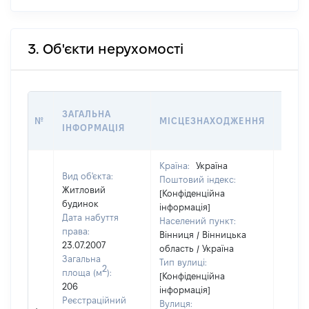
3. Об'єкти нерухомості
ВАРТ
ЗАГАЛЬНА
№
МІСЦЕЗНАХОДЖЕННЯ
НА Д
ІНФОРМАЦІЯ
НАБУ
Країна:
Україна
Вид об'єкта:
Поштовий індекс:
Житловий
[Конфіденційна
будинок
інформація]
Дата набуття
Населений пункт:
права:
Вінниця / Вінницька
23.07.2007
область / Україна
Загальна
Тип вулиці:
2
площа (м
):
[Конфіденційна
206
інформація]
Реєстраційний
Вулиця:
[Не