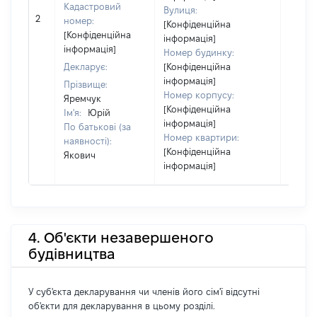
Кадастровий
Вулиця:
[Не
2
номер:
[Конфіденційна
відом
[Конфіденційна
інформація]
інформація]
Номер будинку:
Декларує:
[Конфіденційна
інформація]
Прізвище:
Номер корпусу:
Яремчук
[Конфіденційна
Ім'я:
Юрій
інформація]
По батькові (за
Номер квартири:
наявності):
[Конфіденційна
Якович
інформація]
4. Об'єкти незавершеного
будівництва
У суб'єкта декларування чи членів його сім'ї відсутні
об'єкти для декларування в цьому розділі.