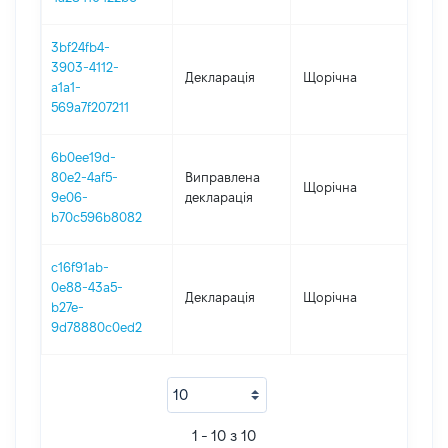
3bf24fb4-
3903-4112-
Декларація
Щорічна
201
a1a1-
569a7f207211
6b0ee19d-
80e2-4af5-
Виправлена
Щорічна
201
9e06-
декларація
b70c596b8082
c16f91ab-
0e88-43a5-
Декларація
Щорічна
201
b27e-
9d78880c0ed2
1 - 10 з 10