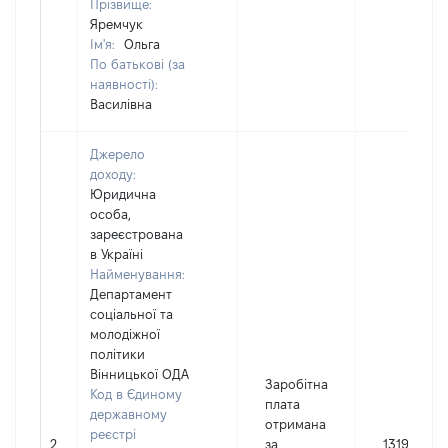
Прізвище:
Яремчук
Ім'я:
Ольга
По батькові (за
наявності):
Василівна
Джерело
доходу:
Юридична
особа,
зареєстрована
в Україні
Найменування:
Департамент
соціальної та
молодіжної
політики
Вінницької ОДА
Заробітна
Код в Єдиному
плата
державному
отримана
реєстрі
2
за
131997