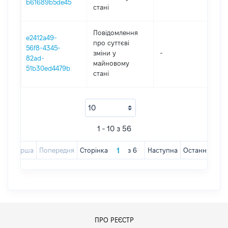
b61689b5de45
стані
Повідомлення
e2412a49-
про суттєві
56f8-4345-
зміни y
-
20
82ad-
майновому
51b30ed4479b
стані
1 - 10 з 56
Перша
Попередня
Сторінка
з
6
Наступна
Остання
ПРО РЕЄСТР