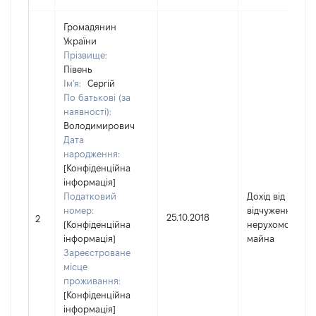
Громадянин
України
Прізвище:
Півень
Ім'я:
Сергій
По батькові (за
наявності):
Володимирович
Дата
народження:
[Конфіденційна
інформація]
Податковий
Дохід від
номер:
відчуження
25.10.2018
2
[Конфіденційна
нерухомого
інформація]
майна
Зареєстроване
місце
проживання:
[Конфіденційна
інформація]