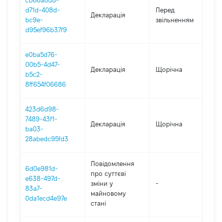
cb66a8d8-
01
d71d-408d-
Перед
Декларація
-
bc9e-
звільненням
07
d95ef96b37f9
e0ba5d76-
00b5-4d47-
Декларація
Щорічна
2
b5c2-
8ff654f06686
423d6d98-
7489-43f1-
Декларація
Щорічна
20
ba03-
28abedc95fd3
Повідомлення
6d0e981d-
про суттєві
e638-497d-
зміни y
-
20
83a7-
майновому
0da1ecd4e97e
стані