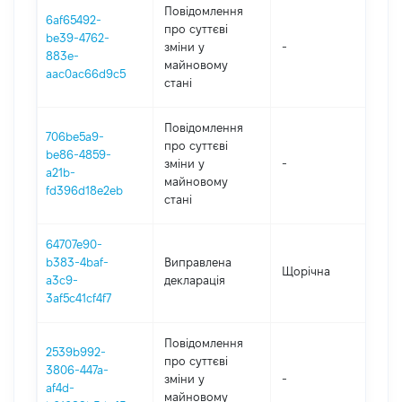
Повідомлення
6af65492-
про суттєві
be39-4762-
зміни y
-
20
883e-
майновому
aac0ac66d9c5
стані
Повідомлення
706be5a9-
про суттєві
be86-4859-
зміни y
-
20
a21b-
майновому
fd396d18e2eb
стані
64707e90-
b383-4baf-
Виправлена
Щорічна
2
a3c9-
декларація
3af5c41cf4f7
Повідомлення
2539b992-
про суттєві
3806-447a-
зміни y
-
20
af4d-
майновому