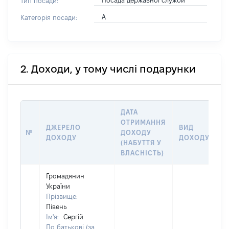
Посада державної служби
Тип посади:
А
Категорія посади:
2. Доходи, у тому числі подарунки
ДАТА
ОТРИМАННЯ
ДЖЕРЕЛО
ВИД
№
ДОХОДУ
ДОХОДУ
ДОХОДУ
(НАБУТТЯ У
ВЛАСНІСТЬ)
Громадянин
України
Прізвище:
Півень
Ім'я:
Сергій
По батькові (за