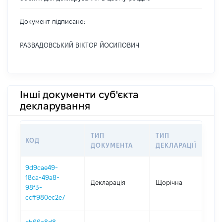
Документ підписано:
РАЗВАДОВСЬКИЙ ВІКТОР ЙОСИПОВИЧ
Інші документи суб'єкта
декларування
ТИП
ТИП
КОД
П
ДОКУМЕНТА
ДЕКЛАРАЦІЇ
9d9cae49-
18ca-49a8-
Декларація
Щорічна
2
98f3-
ccff980ec2e7