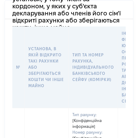
кордоном, у яких у суб'єкта
декларування або членів його сім'ї
відкриті рахунки або зберігаються
кошти, інше майно
ІНФОР
ФІЗИЧН
ЮРИДИ
УСТАНОВА, В
ОСОБУ,
ЯКІЙ ВІДКРИТО
ТИП ТА НОМЕР
ПРАВО
ТАКІ РАХУНКИ
РАХУНКА,
РОЗПО
№
АБО
ІНДИВІДУАЛЬНОГО
ТАКИМ
ЗБЕРІГАЮТЬСЯ
БАНКІВСЬКОГО
АБО М
КОШТИ ЧИ ІНШЕ
СЕЙФУ (КОМІРКИ)
ДО
МАЙНО
ІНДИВ
БАНКІ
СЕЙФУ 
Тип рахунку:
[Конфіденційна
інформація]
Номер рахунку: