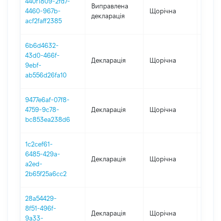
440f1809-2fd7-
Виправлена
4460-967b-
Щорічна
2022
декларація
acf2faff2385
6b6d4632-
43d0-466f-
Декларація
Щорічна
2022
9ebf-
ab556d26fa10
9477e6af-07f8-
4759-9c78-
Декларація
Щорічна
2021
bc853ea238d6
1c2cef61-
6485-429a-
Декларація
Щорічна
2020
a2ed-
2b65f25a6cc2
28a54429-
8f51-496f-
Декларація
Щорічна
2019
9a33-