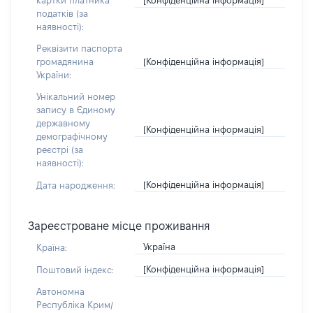
картки платника
податків (за
наявності):
Реквізити паспорта
[Конфіденційна інформація]
громадянина
України:
Унікальний номер
запису в Єдиному
державному
[Конфіденційна інформація]
демографічному
реєстрі (за
наявності):
[Конфіденційна інформація]
Дата народження:
Зареєстроване місце проживання
Україна
Країна:
[Конфіденційна інформація]
Поштовий індекс:
Автономна
Республіка Крим/