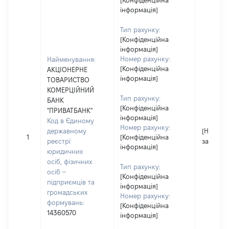
[Конфіденційна
інформація]
Тип рахунку:
[Конфіденційна
інформація]
Номер рахунку:
Найменування:
[Конфіденційна
АКЦІОНЕРНЕ
інформація]
ТОВАРИСТВО
КОМЕРЦІЙНИЙ
Тип рахунку:
БАНК
[Конфіденційна
"ПРИВАТБАНК"
інформація]
Код в Єдиному
Номер рахунку:
державному
[Не
1
[Конфіденційна
реєстрі
застосо
інформація]
юридичних
осіб, фізичних
Тип рахунку:
осіб –
[Конфіденційна
підприємців та
інформація]
громадських
Номер рахунку:
формувань:
[Конфіденційна
14360570
інформація]