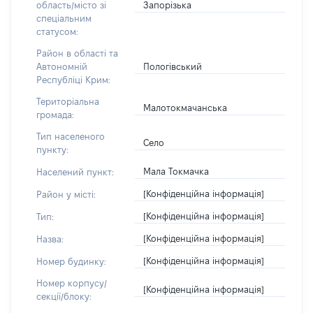
Запорізька
область/місто зі
спеціальним
статусом:
Район в області та
Пологівський
Автономній
Республіці Крим:
Територіальна
Малотокмачанська
громада:
Тип населеного
Село
пункту:
Мала Токмачка
Населений пункт:
[Конфіденційна інформація]
Район у місті:
[Конфіденційна інформація]
Тип:
[Конфіденційна інформація]
Назва:
[Конфіденційна інформація]
Номер будинку:
Номер корпусу/
[Конфіденційна інформація]
секції/блоку: