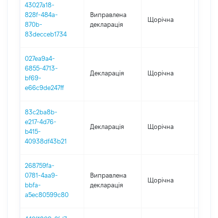
43027a18-
828f-484a-
Виправлена
Щорічна
2024
870b-
декларація
83decceb1734
027ea9a4-
6855-4713-
Декларація
Щорічна
2024
bf69-
e66c9de247ff
83c2ba8b-
e217-4d76-
Декларація
Щорічна
2023
b415-
40938df43b21
268759fa-
0781-4aa9-
Виправлена
Щорічна
2022
bbfa-
декларація
a5ec80599c80