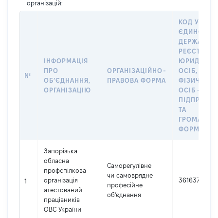
організацій:
КОД У
ЄДИНОМУ
ДЕРЖАВНО
РЕЄСТРІ
ІНФОРМАЦІЯ
ЮРИДИЧН
ПРО
ОРГАНІЗАЦІЙНО-
ОСІБ,
№
ОБʼЄДНАННЯ,
ПРАВОВА ФОРМА
ФІЗИЧНИХ
ОРГАНІЗАЦІЮ
ОСІБ –
ПІДПРИЄМ
ТА
ГРОМАДСЬ
ФОРМУВАН
Запорізька
обласна
Саморегулівне
профспілкова
чи самоврядне
організація
36163748
1
професійне
атестований
об’єднання
працівників
ОВС України