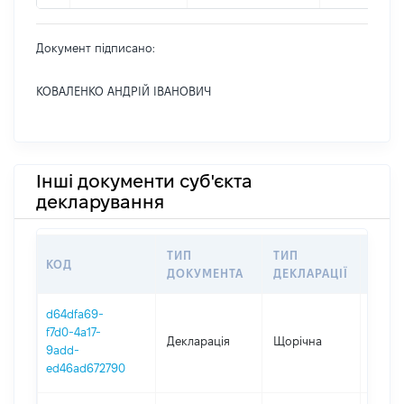
Документ підписано:
КОВАЛЕНКО АНДРІЙ ІВАНОВИЧ
Інші документи суб'єкта
декларування
ТИП
ТИП
КОД
ПЕРІ
ДОКУМЕНТА
ДЕКЛАРАЦІЇ
d64dfa69-
f7d0-4a17-
Декларація
Щорічна
2025
9add-
ed46ad672790