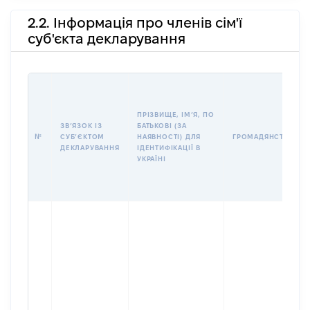
2.2. Інформація про членів сім'ї
суб'єкта декларування
ПРІЗВИЩЕ, ІМʼЯ, ПО
ЗВʼЯЗОК ІЗ
БАТЬКОВІ (ЗА
№
СУБʼЄКТОМ
НАЯВНОСТІ) ДЛЯ
ГРОМАДЯНСТВО
ДЕКЛАРУВАННЯ
ІДЕНТИФІКАЦІЇ В
УКРАЇНІ