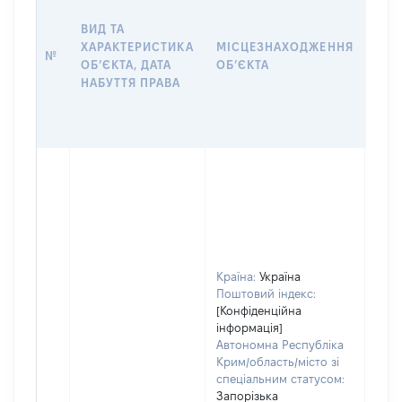
ДАТ
НАБ
ВИД ТА
ПРА
ХАРАКТЕРИСТИКА
МІСЦЕЗНАХОДЖЕННЯ
№
ЗА
ОБʼЄКТА, ДАТА
ОБʼЄКТА
ОС
НАБУТТЯ ПРАВА
ГР
ОЦІ
ГРН
Країна:
Україна
Поштовий індекс:
[Конфіденційна
інформація]
Автономна Республіка
Крим/область/місто зі
спеціальним статусом:
Запорізька