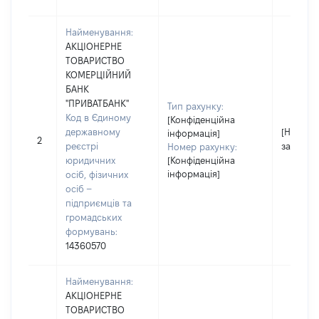
Найменування:
АКЦІОНЕРНЕ
ТОВАРИСТВО
КОМЕРЦІЙНИЙ
БАНК
"ПРИВАТБАНК"
Тип рахунку:
Код в Єдиному
[Конфіденційна
державному
[Не
інформація]
2
реєстрі
застосо
Номер рахунку:
юридичних
[Конфіденційна
інформація]
осіб, фізичних
осіб –
підприємців та
громадських
формувань:
14360570
Найменування:
АКЦІОНЕРНЕ
ТОВАРИСТВО