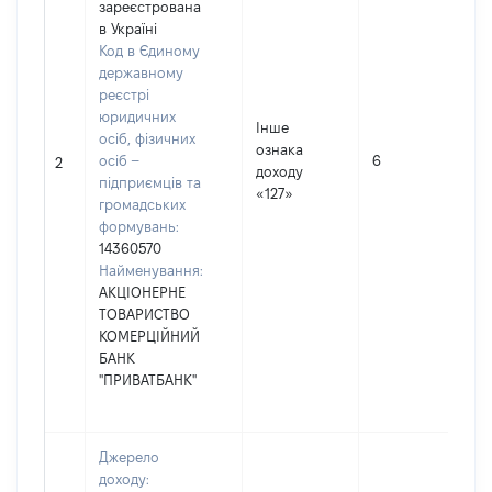
зареєстрована
в Україні
Код в Єдиному
державному
реєстрі
юридичних
Інше
осіб, фізичних
ознака
осіб –
6
2
доходу
підприємців та
«127»
громадських
формувань:
14360570
Найменування:
АКЦІОНЕРНЕ
ТОВАРИСТВО
КОМЕРЦІЙНИЙ
БАНК
"ПРИВАТБАНК"
Джерело
доходу: