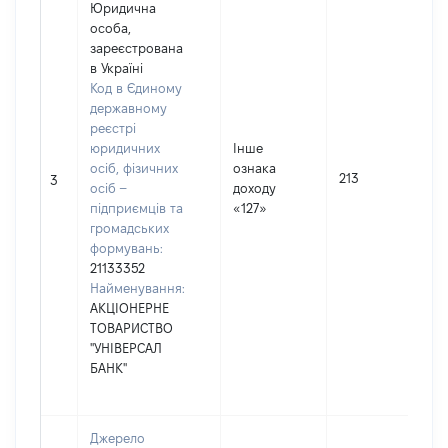
Юридична
особа,
зареєстрована
в Україні
Код в Єдиному
державному
реєстрі
юридичних
Інше
осіб, фізичних
ознака
213
3
осіб –
доходу
підприємців та
«127»
громадських
формувань:
21133352
Найменування:
АКЦІОНЕРНЕ
ТОВАРИСТВО
"УНІВЕРСАЛ
БАНК"
Джерело