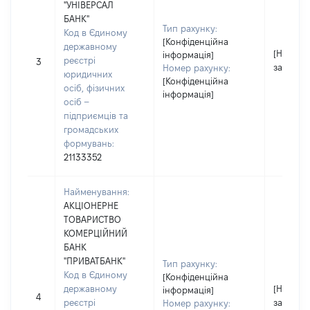
"УНІВЕРСАЛ
БАНК"
Тип рахунку:
Код в Єдиному
[Конфіденційна
державному
[Не
інформація]
реєстрі
3
застосо
Номер рахунку:
юридичних
[Конфіденційна
осіб, фізичних
інформація]
осіб –
підприємців та
громадських
формувань:
21133352
Найменування:
АКЦІОНЕРНЕ
ТОВАРИСТВО
КОМЕРЦІЙНИЙ
БАНК
"ПРИВАТБАНК"
Тип рахунку:
Код в Єдиному
[Конфіденційна
державному
[Не
інформація]
4
реєстрі
застосо
Номер рахунку: