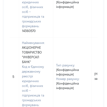
юридичних
[Конфіденційна
інформація]
осіб, фізичних
осіб –
підприємців та
громадських
формувань:
14360570
Найменування:
АКЦІОНЕРНЕ
ТОВАРИСТВО
"УНІВЕРСАЛ
БАНК"
Тип рахунку:
Код в Єдиному
[Конфіденційна
державному
[Не
інформація]
реєстрі
5
застосо
Номер рахунку:
юридичних
[Конфіденційна
осіб, фізичних
інформація]
осіб –
підприємців та
громадських
формувань: