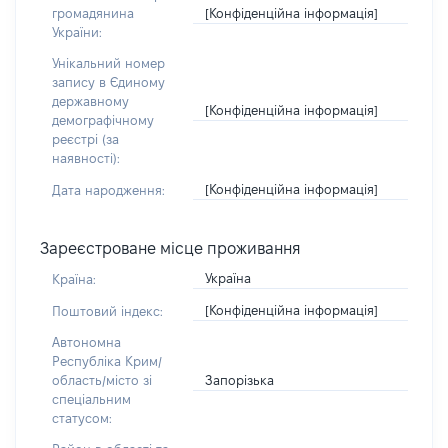
[Конфіденційна інформація]
громадянина
України:
Унікальний номер
запису в Єдиному
державному
[Конфіденційна інформація]
демографічному
реєстрі (за
наявності):
[Конфіденційна інформація]
Дата народження:
Зареєстроване місце проживання
Україна
Країна:
[Конфіденційна інформація]
Поштовий індекс:
Автономна
Республіка Крим/
Запорізька
область/місто зі
спеціальним
статусом: