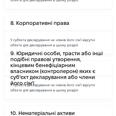
об'єкти для декларування в цьому розділі.
8. Корпоративні права
У суб'єкта декларування чи членів його сім'ї відсутні
об'єкти для декларування в цьому розділі.
9. Юридичні особи, трасти або інші
подібні правові утворення,
кінцевим бенефіціарним
власником (контролером) яких є
суб’єкт декларування або члени
його сім'ї
У суб'єкта декларування чи членів його сім'ї відсутні
об'єкти для декларування в цьому розділі.
10. Нематеріальні активи