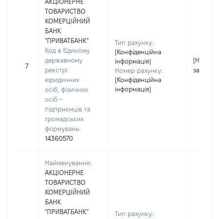
АКЦІОНЕРНЕ
ТОВАРИСТВО
КОМЕРЦІЙНИЙ
БАНК
"ПРИВАТБАНК"
Тип рахунку:
Код в Єдиному
[Конфіденційна
державному
[Не
інформація]
7
реєстрі
застосо
Номер рахунку:
юридичних
[Конфіденційна
інформація]
осіб, фізичних
осіб –
підприємців та
громадських
формувань:
14360570
Найменування:
АКЦІОНЕРНЕ
ТОВАРИСТВО
КОМЕРЦІЙНИЙ
БАНК
"ПРИВАТБАНК"
Тип рахунку: