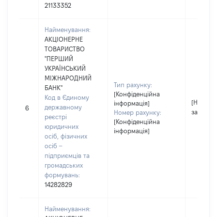
21133352
Найменування:
АКЦІОНЕРНЕ
ТОВАРИСТВО
"ПЕРШИЙ
УКРАЇНСЬКИЙ
МІЖНАРОДНИЙ
Тип рахунку:
БАНК"
[Конфіденційна
Код в Єдиному
[Не
інформація]
державному
6
застосо
Номер рахунку:
реєстрі
[Конфіденційна
юридичних
інформація]
осіб, фізичних
осіб –
підприємців та
громадських
формувань:
14282829
Найменування: