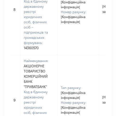
Код в Єдиному
[Конфіденційна
державному
[Не
інформація]
8
реєстрі
застосо
Номер рахунку:
юридичних
[Конфіденційна
інформація]
осіб, фізичних
осіб –
підприємців та
громадських
формувань:
14360570
Найменування:
АКЦІОНЕРНЕ
ТОВАРИСТВО
КОМЕРЦІЙНИЙ
БАНК
"ПРИВАТБАНК"
Тип рахунку:
Код в Єдиному
[Конфіденційна
державному
[Не
інформація]
9
реєстрі
застосо
Номер рахунку:
юридичних
[Конфіденційна
інформація]
осіб, фізичних