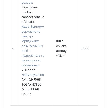
доходу:
Юридична
особа,
зареєстрована
в Україні
Код в Єдиному
державному
реєстрі
юридичних
Інше
осіб, фізичних
ознака
966
4
осіб –
доходу
підприємців та
«127»
громадських
формувань:
21133352
Найменування:
АКЦІОНЕРНЕ
ТОВАРИСТВО
"УНІВЕРСАЛ
БАНК"