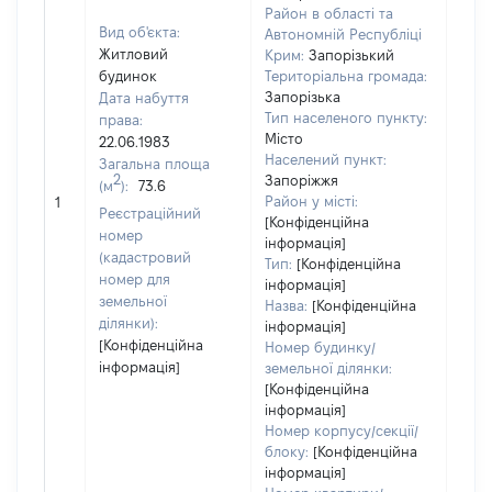
Район в області та
Вид об'єкта:
Автономній Республіці
Житловий
Крим:
Запорізький
будинок
Територіальна громада:
Запорізька
Дата набуття
Тип населеного пункту:
права:
1505
Місто
22.06.1983
Тип
Населений пункт:
Загальна площа
варт
2
Запоріжжя
(м
):
73.6
обʼє
Район у місті:
1
варт
Реєстраційний
[Конфіденційна
дату
номер
інформація]
набу
(кадастровий
Тип:
[Конфіденційна
пра
номер для
інформація]
земельної
Назва:
[Конфіденційна
ділянки):
інформація]
[Конфіденційна
Номер будинку/
інформація]
земельної ділянки:
[Конфіденційна
інформація]
Номер корпусу/секції/
блоку:
[Конфіденційна
інформація]