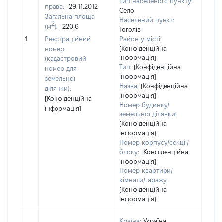
Тип населеного пункту:
права:
29.11.2012
2934
Село
Загальна площа
Тип 
Населений пункт:
2
(м
):
220.6
обʼє
Гоголів
варт
1
Реєстраційний
Район у місті:
ост
[Конфіденційна
номер
інформація]
гро
(кадастровий
Тип:
[Конфіденційна
оці
номер для
інформація]
земельної
Назва:
[Конфіденційна
ділянки):
інформація]
[Конфіденційна
Номер будинку/
інформація]
земельної ділянки:
[Конфіденційна
інформація]
Номер корпусу/секції/
блоку:
[Конфіденційна
інформація]
Номер квартири/
кімнати/гаражу:
[Конфіденційна
інформація]
Країна:
Україна