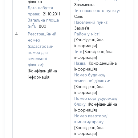
ділянка
Зазимська
Дата набуття
Тип населеного пункту:
права:
21.10.2011
Село
Загальна площа
400
Населений пункт:
2
(м
):
800
Тип 
Зазим’я
обʼє
4
Реєстраційний
Район у місті:
варт
[Конфіденційна
номер
інформація]
набу
(кадастровий
Тип:
[Конфіденційна
номер для
інформація]
земельної
Назва:
[Конфіденційна
ділянки):
інформація]
[Конфіденційна
Номер будинку/
інформація]
земельної ділянки:
[Конфіденційна
інформація]
Номер корпусу/секції/
блоку:
[Конфіденційна
інформація]
Номер квартири/
кімнати/гаражу:
[Конфіденційна
інформація]