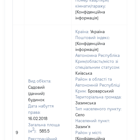
Номер квартири/
кімнати/гаражу:
[Конфіденційна
інформація]
Країна:
Україна
Поштовий індекс:
[Конфіденційна
інформація]
Автономна Республіка
Крим/область/місто зі
спеціальним статусом:
Київська
Район в області та
Вид об'єкта:
Автономній Республіці
Садовий
Крим:
Броварський
(дачний)
Територіальна громада:
будинок
Зазимська
Дата набуття
Тип населеного пункту:
права:
196
Село
16.02.2018
Тип 
Населений пункт:
Загальна площа
обʼє
Зазим’я
2
(м
):
585.5
варт
9
Район у місті:
ост
[Конфіденційна
Реєстраційний