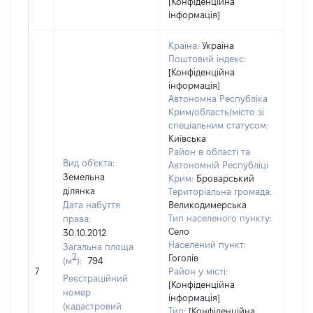
[Конфіденційна
інформація]
Країна:
Україна
Поштовий індекс:
[Конфіденційна
інформація]
Автономна Республіка
Крим/область/місто зі
спеціальним статусом:
Київська
Район в області та
Вид об'єкта:
Автономній Республіці
Земельна
Крим:
Броварський
ділянка
Територіальна громада:
Дата набуття
Великодимерська
Тип населеного пункту:
права:
1206
Село
30.10.2012
Тип 
Населений пункт:
Загальна площа
обʼє
2
Гоголів
(м
):
794
варт
7
Район у місті:
Реєстраційний
ост
[Конфіденційна
номер
інформація]
гро
(кадастровий
Тип:
[Конфіденційна
оці