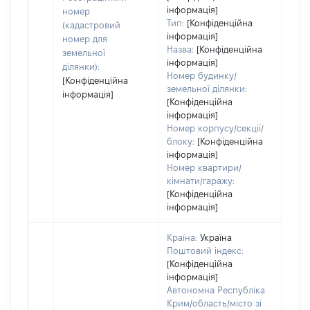
інформація]
гро
номер
Тип:
[Конфіденційна
оці
(кадастровий
інформація]
номер для
Назва:
[Конфіденційна
земельної
інформація]
ділянки):
Номер будинку/
[Конфіденційна
земельної ділянки:
інформація]
[Конфіденційна
інформація]
Номер корпусу/секції/
блоку:
[Конфіденційна
інформація]
Номер квартири/
кімнати/гаражу:
[Конфіденційна
інформація]
Країна:
Україна
Поштовий індекс:
[Конфіденційна
інформація]
Автономна Республіка
Крим/область/місто зі