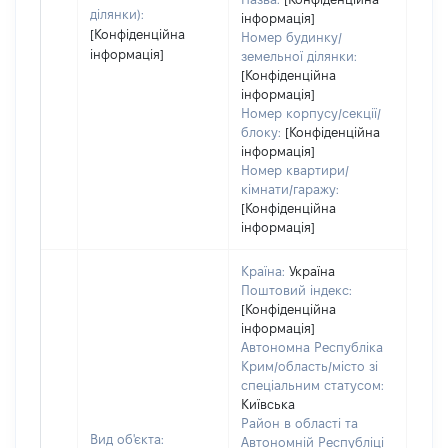
ділянки):
інформація]
[Конфіденційна
Номер будинку/
інформація]
земельної ділянки:
[Конфіденційна
інформація]
Номер корпусу/секції/
блоку:
[Конфіденційна
інформація]
Номер квартири/
кімнати/гаражу:
[Конфіденційна
інформація]
Країна:
Україна
Поштовий індекс:
[Конфіденційна
інформація]
Автономна Республіка
Крим/область/місто зі
спеціальним статусом:
Київська
Район в області та
Вид об'єкта:
Автономній Республіці