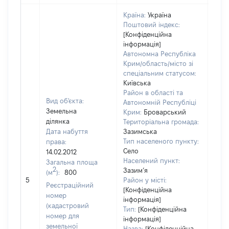
Країна:
Україна
Поштовий індекс:
[Конфіденційна
інформація]
Автономна Республіка
Крим/область/місто зі
спеціальним статусом:
Київська
Район в області та
Вид об'єкта:
Автономній Республіці
Земельна
Крим:
Броварський
ділянка
Територіальна громада:
Дата набуття
Зазимська
Тип населеного пункту:
права:
Село
14.02.2012
605
Населений пункт:
Загальна площа
Тип 
2
Зазим’я
(м
):
800
обʼє
5
Район у місті:
Реєстраційний
варт
[Конфіденційна
номер
інформація]
набу
(кадастровий
Тип:
[Конфіденційна
номер для
інформація]
земельної
Назва:
[Конфіденційна