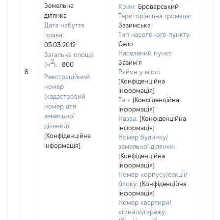
Земельна
Крим:
Броварський
ділянка
Територіальна громада:
Дата набуття
Зазимська
Тип населеного пункту:
права:
Село
05.03.2012
663
Населений пункт:
Загальна площа
Тип 
2
Зазим’я
(м
):
800
обʼє
6
Район у місті:
Реєстраційний
варт
[Конфіденційна
номер
інформація]
набу
(кадастровий
Тип:
[Конфіденційна
номер для
інформація]
земельної
Назва:
[Конфіденційна
ділянки):
інформація]
[Конфіденційна
Номер будинку/
інформація]
земельної ділянки:
[Конфіденційна
інформація]
Номер корпусу/секції/
блоку:
[Конфіденційна
інформація]
Номер квартири/
кімнати/гаражу: