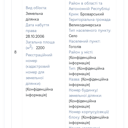
Район в області та
Вид об'єкта:
Автономній Республіці
Земельна
Крим:
Броварський
ділянка
Територіальна громада:
Дата набуття
Великодимерська
Тип населеного пункту:
права:
Село
28.10.2006
458
Населений пункт:
Загальна площа
Тип 
2
Гоголів
(м
):
2200
обʼє
8
Район у місті:
Реєстраційний
варт
[Конфіденційна
номер
інформація]
набу
(кадастровий
Тип:
[Конфіденційна
номер для
інформація]
земельної
Назва:
[Конфіденційна
ділянки):
інформація]
[Конфіденційна
Номер будинку/
інформація]
земельної ділянки:
[Конфіденційна
інформація]
Номер корпусу/секції/
блоку:
[Конфіденційна
інформація]