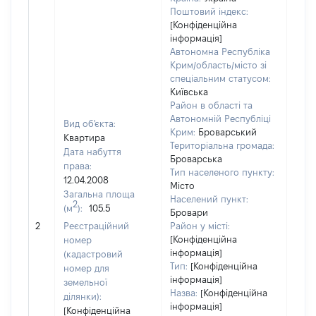
Поштовий індекс:
[Конфіденційна
інформація]
Автономна Республіка
Крим/область/місто зі
спеціальним статусом:
Київська
Район в області та
Автономній Республіці
Вид об'єкта:
Крим:
Броварський
Квартира
Територіальна громада:
Дата набуття
Броварська
права:
Тип населеного пункту:
12.04.2008
158
Місто
Загальна площа
Тип 
Населений пункт:
2
(м
):
105.5
обʼє
Бровари
варт
2
Реєстраційний
Район у місті:
ост
[Конфіденційна
номер
інформація]
гро
(кадастровий
Тип:
[Конфіденційна
оці
номер для
інформація]
земельної
Назва:
[Конфіденційна
ділянки):
інформація]
[Конфіденційна