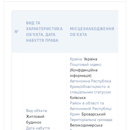
ВАР
ВИД ТА
ДАТ
ХАРАКТЕРИСТИКА
МІСЦЕЗНАХОДЖЕННЯ
ПРА
№
ОБʼЄКТА, ДАТА
ОБʼЄКТА
ОС
НАБУТТЯ ПРАВА
ГР
ОЦІ
Країна:
Україна
Поштовий індекс:
[Конфіденційна
інформація]
Автономна Республіка
Крим/область/місто зі
спеціальним статусом:
Київська
Район в області та
Автономній Республіці
Вид об'єкта:
Крим:
Броварський
Житловий
Територіальна громада:
будинок
Великодимерська
Дата набуття