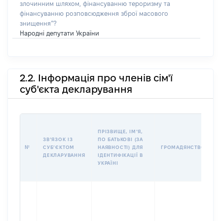
злочинним шляхом, фінансуванню тероризму та
фінансуванню розповсюдження зброї масового
знищення”?
Народні депутати України
2.2. Інформація про членів сім'ї
суб'єкта декларування
П
ПРІЗВИЩЕ, ІМʼЯ,
Б
ЗВʼЯЗОК ІЗ
ПО БАТЬКОВІ (ЗА
І
№
СУБʼЄКТОМ
НАЯВНОСТІ) ДЛЯ
ГРОМАДЯНСТВО
М
ДЕКЛАРУВАННЯ
ІДЕНТИФІКАЦІЇ В
УКРАЇНІ