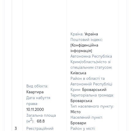
Країна:
Україна
Поштовий індекс:
[Конфіденційна
інформація]
Автономна Республіка
Крим/область/місто зі
спеціальним статусом:
Київська
Район в області та
Автономній Республіці
Вид об'єкта:
Крим:
Броварський
Квартира
Територіальна громада:
Дата набуття
Броварська
права:
Тип населеного пункту:
10.11.2000
Місто
Загальна площа
Населений пункт:
2
(м
):
68.8
Бровари
[Не
3
Реєстраційний
Район у місті:
заст