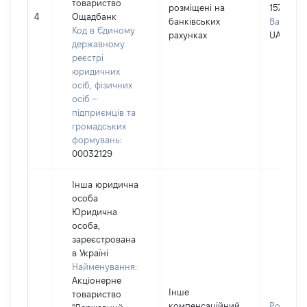
товариство
розміщені на
157
4
Ощадбанк
банківських
Валюта:
Код в Єдиному
рахунках
UAH
державному
реєстрі
юридичних
осіб, фізичних
осіб –
підприємців та
громадських
формувань:
00032129
Інша юридична
особа
Юридична
особа,
зареєстрована
в Україні
Найменування:
Акціонерне
Інше
товариство
компенсаційний
Розмір: