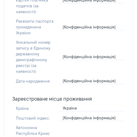
картки платника
податків (за
наявності):
Реквізити паспорта
[Конфіденційна інформація]
громадянина
України:
Унікальний номер
запису в Єдиному
державному
[Конфіденційна інформація]
демографічному
реєстрі (за
наявності):
[Конфіденційна інформація]
Дата народження:
Зареєстроване місце проживання
Україна
Країна:
[Конфіденційна інформація]
Поштовий індекс:
Автономна
Республіка Крим/