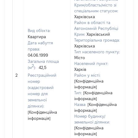
Крим/область/місто зі
спеціальним статусом:
Харківська
Район в області та
Автономній Республіці
Вид об'єкта:
Крим:
Харківський
Квартира
Територіальна громада:
Дата набуття
Харківська
права:
Тип населеного пункту:
7
04.06.1999
Місто
Тип
Загальна площа
Населений пункт:
варт
2
(м
):
42,5
Харків
обʼє
2
Реєстраційний
Район у місті:
варт
[Конфіденційна
номер
дату
інформація]
(кадастровий
набу
Тип:
[Конфіденційна
номер для
пра
інформація]
земельної
Назва:
[Конфіденційна
ділянки):
інформація]
[Конфіденційна
Номер будинку/
інформація]
земельної ділянки:
[Конфіденційна
інформація]