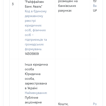
розміщені на
15120
"Райффайзен
3
банківських
Валюта:
Банк Аваль"
рахунках
UAH
Код в Єдиному
державному
реєстрі
юридичних
осіб, фізичних
осіб –
підприємців та
громадських
формувань:
14305909
Інша юридична
особа
Юридична
особа,
зареєстрована
в Україні
Найменування:
Публічне
акціонерне
Кошти,
Розмір: