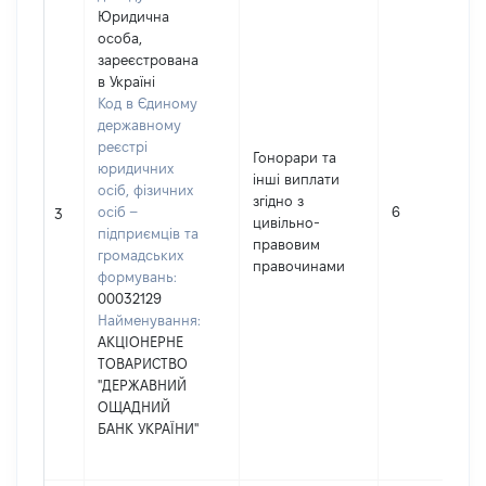
Юридична
особа,
зареєстрована
в Україні
Код в Єдиному
державному
реєстрі
Гонорари та
юридичних
інші виплати
осіб, фізичних
згідно з
осіб –
6
3
цивільно-
підприємців та
правовим
громадських
правочинами
формувань:
00032129
Найменування:
АКЦІОНЕРНЕ
ТОВАРИСТВО
"ДЕРЖАВНИЙ
ОЩАДНИЙ
БАНК УКРАЇНИ"