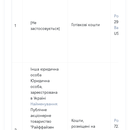
Розмір:
29500
[Не
Готівкові кошти
1
Валюта:
застосовується]
USD
Інша юридична
особа
Юридична
особа,
зареєстрована
в Україні
Найменування:
Публічне
акціонерне
Кошти,
Розмір:
товариство
розміщені на
72399
"Райффайзен