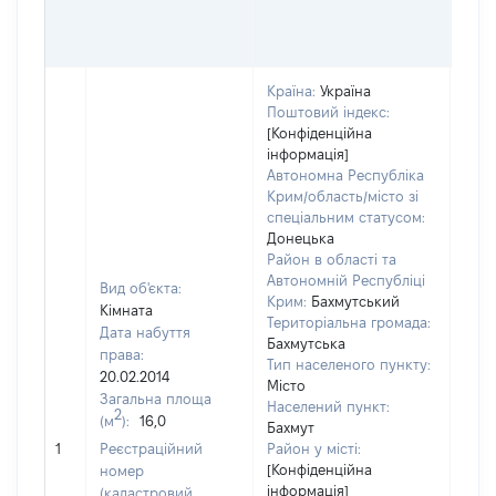
ОЦІ
ГРН
Країна:
Україна
Поштовий індекс:
[Конфіденційна
інформація]
Автономна Республіка
Крим/область/місто зі
спеціальним статусом:
Донецька
Район в області та
Автономній Республіці
Вид об'єкта:
Крим:
Бахмутський
Кімната
Територіальна громада:
Дата набуття
Бахмутська
права:
Тип населеного пункту:
20.02.2014
Місто
Загальна площа
Населений пункт:
2
(м
):
16,0
Бахмут
[Не 
1
Реєстраційний
Район у місті:
[Конфіденційна
номер
інформація]
(кадастровий