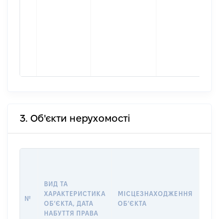
3. Об'єкти нерухомості
ВАР
ДАТ
НАБ
ВИД ТА
ПРА
ХАРАКТЕРИСТИКА
МІСЦЕЗНАХОДЖЕННЯ
№
ЗА
ОБʼЄКТА, ДАТА
ОБʼЄКТА
ОС
НАБУТТЯ ПРАВА
ГР