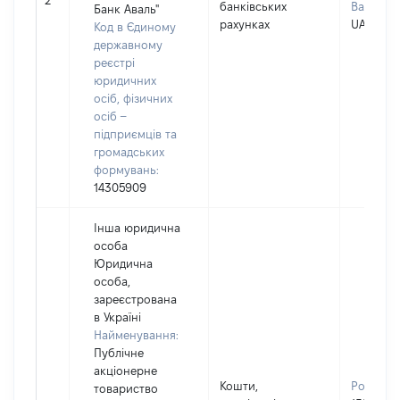
2
банківських
Валюта:
Банк Аваль"
рахунках
UAH
Код в Єдиному
державному
реєстрі
юридичних
осіб, фізичних
осіб –
підприємців та
громадських
формувань:
14305909
Інша юридична
особа
Юридична
особа,
зареєстрована
в Україні
Найменування:
Публічне
акціонерне
Кошти,
Розмір:
товариство