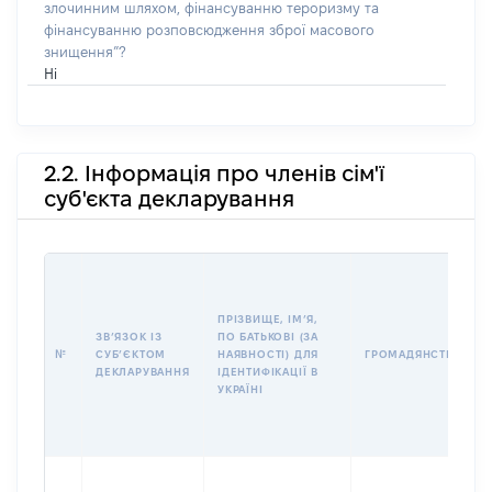
злочинним шляхом, фінансуванню тероризму та
фінансуванню розповсюдження зброї масового
знищення”?
Ні
2.2. Інформація про членів сім'ї
суб'єкта декларування
ПРІЗВИЩЕ, ІМʼЯ,
ЗВʼЯЗОК ІЗ
ПО БАТЬКОВІ (ЗА
№
СУБʼЄКТОМ
НАЯВНОСТІ) ДЛЯ
ГРОМАДЯНСТВО
ДЕКЛАРУВАННЯ
ІДЕНТИФІКАЦІЇ В
УКРАЇНІ