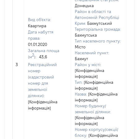
Донецька
Район в області та
Автономній Республіці
Вид об'єкта:
Крим:
Бахмутський
Квартира
Територіальна громада:
Дата набуття
Бахмутська
права:
Тип населеного пункту:
01.01.2020
Місто
Загальна площа
Населений пункт:
2
(м
):
43,6
Бахмут
[Не 
3
Реєстраційний
Район у місті:
[Конфіденційна
номер
інформація]
(кадастровий
Тип:
[Конфіденційна
номер для
інформація]
земельної
Назва:
[Конфіденційна
ділянки):
інформація]
[Конфіденційна
Номер будинку/
інформація]
земельної ділянки:
[Конфіденційна
інформація]
Номер корпусу/секції/
блоку:
[Конфіденційна