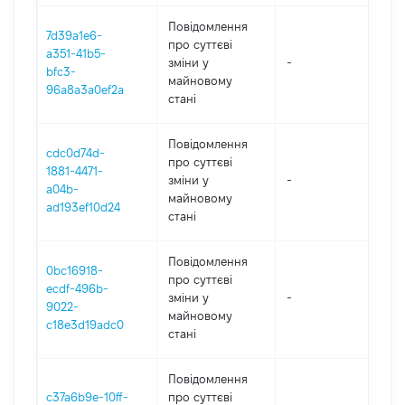
Повідомлення
7d39a1e6-
про суттєві
a351-41b5-
зміни y
-
20
bfc3-
майновому
96a8a3a0ef2a
стані
Повідомлення
cdc0d74d-
про суттєві
1881-4471-
зміни y
-
20
a04b-
майновому
ad193ef10d24
стані
Повідомлення
0bc16918-
про суттєві
ecdf-496b-
зміни y
-
202
9022-
майновому
c18e3d19adc0
стані
Повідомлення
c37a6b9e-10ff-
про суттєві