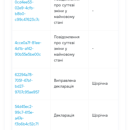
0cd4ee53-
про суттєві
02e9-4cfb-
зміни y
-
20
b8b0-
майновому
c99c47623c7c
стані
Повідомлення
4cce0a7f-81ee-
про суттєві
4d1b-af42-
зміни y
-
20
90b55e5be00c
майновому
стані
62294a78-
705f-47bf-
Виправлена
Щорічна
202
bd27-
декларація
9707c95ae957
54d45ec2-
99c7-415e-
Декларація
Щорічна
202
a47e-
f3b6b4c52c71