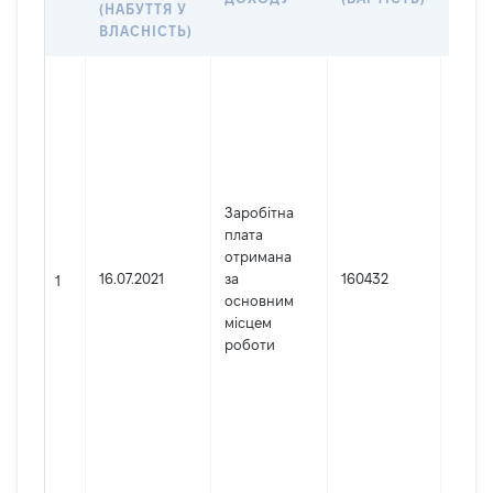
(НАБУТТЯ У
ВЛАСНІСТЬ)
Джер
Юрид
особа
заре
в Укр
Найм
Заробітна
Держ
плата
конц
отримана
Укро
16.07.2021
за
160432
Код 
1
основним
держ
місцем
реєст
роботи
юрид
осіб,
осіб 
підпр
гром
форм
3785