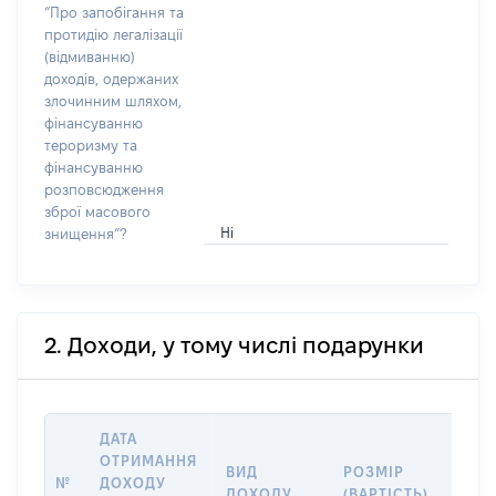
“Про запобігання та
протидію легалізації
(відмиванню)
доходів, одержаних
злочинним шляхом,
фінансуванню
тероризму та
фінансуванню
розповсюдження
зброї масового
Ні
знищення”?
2. Доходи, у тому числі подарунки
ДАТА
ОТРИМАННЯ
ВИД
РОЗМІР
ІНФ
№
ДОХОДУ
ДОХОДУ
(ВАРТІСТЬ)
ПРО