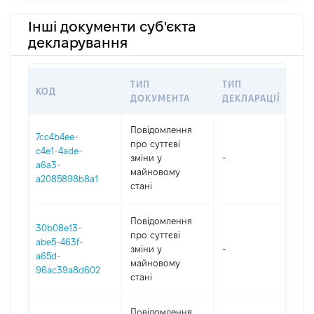
Інші документи суб'єкта
декларування
ТИП
ТИП
КОД
ПЕ
ДОКУМЕНТА
ДЕКЛАРАЦІЇ
Повідомлення
7cc4b4ee-
про суттєві
c4e1-4ade-
зміни y
-
20
a6a3-
майновому
a2085898b8a1
стані
Повідомлення
30b08e13-
про суттєві
abe5-463f-
зміни y
-
20
a65d-
майновому
96ac39a8d602
стані
Повідомлення