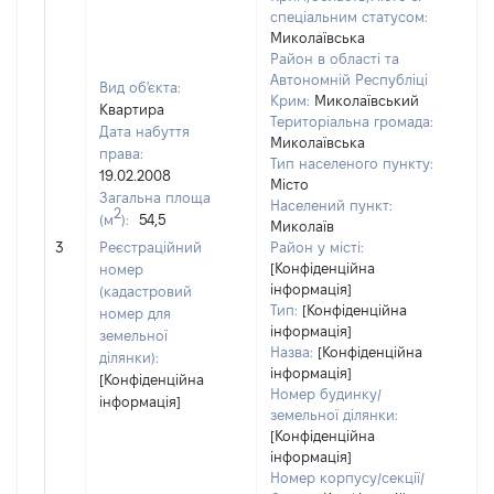
спеціальним статусом:
Миколаївська
Район в області та
Автономній Республіці
Вид об'єкта:
Крим:
Миколаївський
Квартира
Територіальна громада:
Дата набуття
Миколаївська
права:
Тип населеного пункту:
19.02.2008
Місто
Загальна площа
271
Населений пункт:
2
(м
):
54,5
Тип
Миколаїв
обʼє
3
Реєстраційний
Район у місті:
вар
[Конфіденційна
номер
інформація]
наб
(кадастровий
Тип:
[Конфіденційна
номер для
інформація]
земельної
Назва:
[Конфіденційна
ділянки):
інформація]
[Конфіденційна
Номер будинку/
інформація]
земельної ділянки:
[Конфіденційна
інформація]
Номер корпусу/секції/