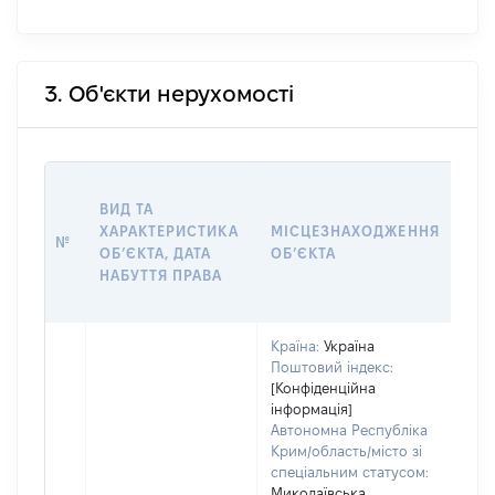
3. Об'єкти нерухомості
ВАР
ВИД ТА
ДА
ХАРАКТЕРИСТИКА
МІСЦЕЗНАХОДЖЕННЯ
ПР
№
ОБʼЄКТА, ДАТА
ОБʼЄКТА
ОС
НАБУТТЯ ПРАВА
ГР
ОЦ
Країна:
Україна
Поштовий індекс:
[Конфіденційна
інформація]
Автономна Республіка
Крим/область/місто зі
спеціальним статусом:
Миколаївська