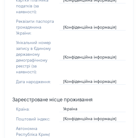
картки платника
податків (за
наявності):
Реквізити паспорта
[Конфіденційна інформація]
громадянина
України:
Унікальний номер
запису в Єдиному
державному
[Конфіденційна інформація]
демографічному
реєстрі (за
наявності):
[Конфіденційна інформація]
Дата народження:
Зареєстроване місце проживання
Україна
Країна:
[Конфіденційна інформація]
Поштовий індекс:
Автономна
Республіка Крим/