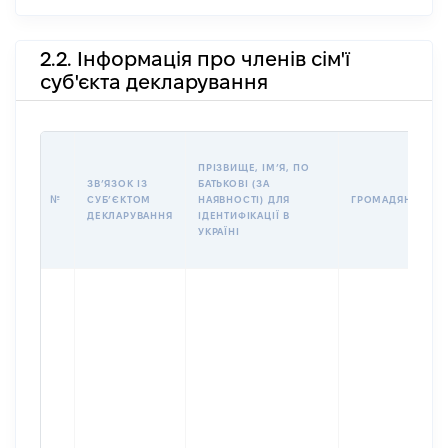
2.2. Інформація про членів сім'ї
суб'єкта декларування
ПРІЗВИЩЕ, ІМʼЯ, ПО
ЗВʼЯЗОК ІЗ
БАТЬКОВІ (ЗА
№
СУБʼЄКТОМ
НАЯВНОСТІ) ДЛЯ
ГРОМАДЯНСТВО
ДЕКЛАРУВАННЯ
ІДЕНТИФІКАЦІЇ В
УКРАЇНІ