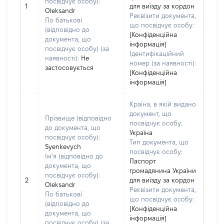
посвідчує особу):
1
для виїзду за кордон
Oleksandr
Реквізити документа,
По батькові
що посвідчує особу:
(відповідно до
[Конфіденційна
документа, що
інформація]
посвідчує особу) (за
Ідентифікаційний
наявності):
Не
номер (за наявності):
застосовується
[Конфіденційна
інформація]
Країна, в якій видано
документ, що
Прізвище (відповідно
посвідчує особу:
до документа, що
Україна
посвідчує особу):
Тип документа, що
Syenkevych
посвідчує особу:
Ім’я (відповідно до
Паспорт
документа, що
громадянина України
посвідчує особу):
2
для виїзду за кордон
Oleksandr
Реквізити документа,
По батькові
що посвідчує особу:
(відповідно до
[Конфіденційна
документа, що
інформація]
посвідчує особу) (за