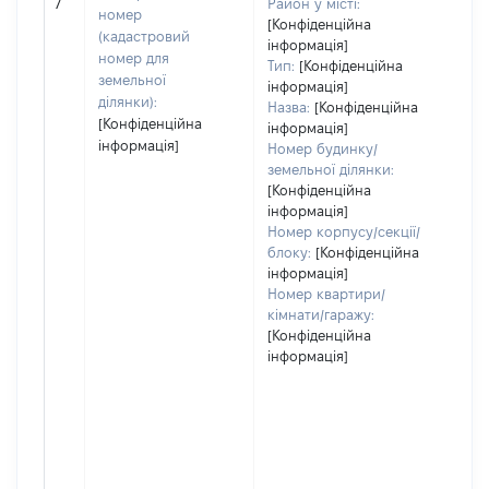
[Не
7
Район у місті:
номер
[Конфіденційна
(кадастровий
інформація]
номер для
Тип:
[Конфіденційна
земельної
інформація]
ділянки):
Назва:
[Конфіденційна
[Конфіденційна
інформація]
інформація]
Номер будинку/
земельної ділянки:
[Конфіденційна
інформація]
Номер корпусу/секції/
блоку:
[Конфіденційна
інформація]
Номер квартири/
кімнати/гаражу:
[Конфіденційна
інформація]