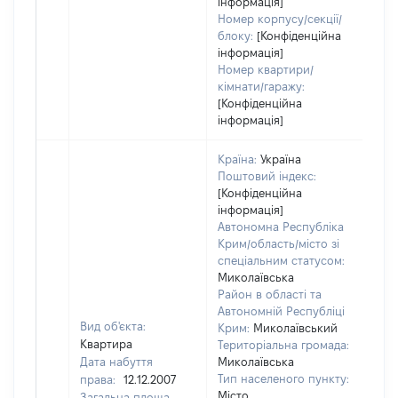
інформація]
Номер корпусу/секції/
блоку:
[Конфіденційна
інформація]
Номер квартири/
кімнати/гаражу:
[Конфіденційна
інформація]
Країна:
Україна
Поштовий індекс:
[Конфіденційна
інформація]
Автономна Республіка
Крим/область/місто зі
спеціальним статусом:
Миколаївська
Район в області та
Автономній Республіці
Вид об'єкта:
Крим:
Миколаївський
Квартира
Територіальна громада:
Дата набуття
Миколаївська
Тип населеного пункту:
права:
12.12.2007
Місто
Загальна площа