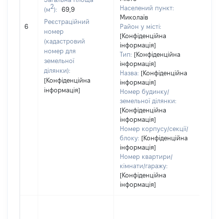
2
Населений пункт:
(м
):
69,9
Миколаїв
[Не
Реєстраційний
6
Район у місті:
зас
номер
[Конфіденційна
(кадастровий
інформація]
номер для
Тип:
[Конфіденційна
земельної
інформація]
ділянки):
Назва:
[Конфіденційна
[Конфіденційна
інформація]
інформація]
Номер будинку/
земельної ділянки:
[Конфіденційна
інформація]
Номер корпусу/секції/
блоку:
[Конфіденційна
інформація]
Номер квартири/
кімнати/гаражу:
[Конфіденційна
інформація]