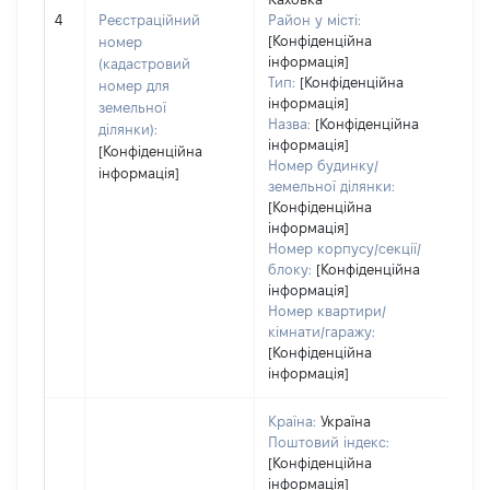
обʼє
4
Реєстраційний
Район у місті:
вар
[Конфіденційна
номер
інформація]
наб
(кадастровий
Тип:
[Конфіденційна
номер для
інформація]
земельної
Назва:
[Конфіденційна
ділянки):
інформація]
[Конфіденційна
Номер будинку/
інформація]
земельної ділянки:
[Конфіденційна
інформація]
Номер корпусу/секції/
блоку:
[Конфіденційна
інформація]
Номер квартири/
кімнати/гаражу:
[Конфіденційна
інформація]
Країна:
Україна
Поштовий індекс:
[Конфіденційна
інформація]