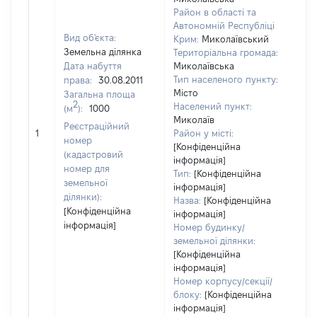
Район в області та
Автономній Республіці
Вид об'єкта:
Крим:
Миколаївський
Земельна ділянка
Територіальна громада:
Дата набуття
Миколаївська
Тип населеного пункту:
права:
30.08.2011
Місто
Загальна площа
960
2
Населений пункт:
(м
):
1000
Тип
Миколаїв
Реєстраційний
обʼє
1
Район у місті:
номер
вар
[Конфіденційна
(кадастровий
інформація]
наб
номер для
Тип:
[Конфіденційна
земельної
інформація]
ділянки):
Назва:
[Конфіденційна
[Конфіденційна
інформація]
інформація]
Номер будинку/
земельної ділянки:
[Конфіденційна
інформація]
Номер корпусу/секції/
блоку:
[Конфіденційна
інформація]