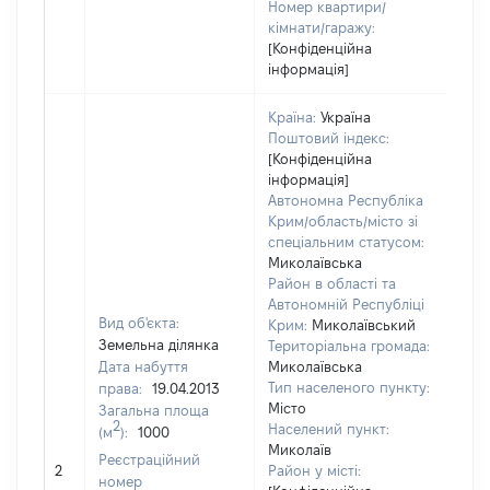
Номер квартири/
кімнати/гаражу:
[Конфіденційна
інформація]
Країна:
Україна
Поштовий індекс:
[Конфіденційна
інформація]
Автономна Республіка
Крим/область/місто зі
спеціальним статусом:
Миколаївська
Район в області та
Автономній Республіці
Вид об'єкта:
Крим:
Миколаївський
Земельна ділянка
Територіальна громада:
Дата набуття
Миколаївська
Тип населеного пункту:
права:
19.04.2013
Місто
Загальна площа
759
2
Населений пункт:
(м
):
1000
Тип
Миколаїв
Реєстраційний
обʼє
2
Район у місті:
номер