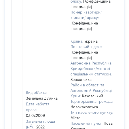
блоку:
[Конфіденційна
інформація]
Номер квартири/
кімнати/гаражу:
[Конфіденційна
інформація]
Країна:
Україна
Поштовий індекс:
[Конфіденційна
інформація]
Автономна Республіка
Крим/область/місто зі
спеціальним статусом:
Херсонська
Район в області та
Автономній Республіці
Вид об'єкта:
Крим:
Каховський
Земельна ділянка
Територіальна громада:
Дата набуття
Новокаховська
права:
Тип населеного пункту:
03.07.2009
Місто
Загальна площа
970
Населений пункт:
Нова
2
(м
):
2622
Тип
Каховка