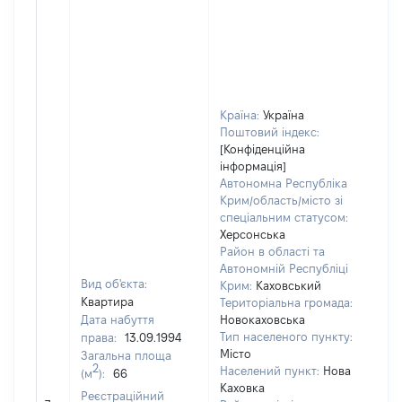
Країна:
Україна
Поштовий індекс:
[Конфіденційна
інформація]
Автономна Республіка
Крим/область/місто зі
спеціальним статусом:
Херсонська
Район в області та
Автономній Республіці
Вид об'єкта:
Крим:
Каховський
Квартира
Територіальна громада:
Дата набуття
Новокаховська
Тип населеного пункту:
права:
13.09.1994
Місто
Загальна площа
2
Населений пункт:
Нова
(м
):
66
Каховка
Реєстраційний