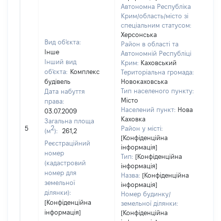
Автономна Республіка
Крим/область/місто зі
спеціальним статусом:
Херсонська
Вид об'єкта:
Район в області та
Інше
Автономній Республіці
Інший вид
Крим:
Каховський
об'єкта:
Комплекс
Територіальна громада:
будівель
Новокаховська
Тип населеного пункту:
Дата набуття
Місто
права:
271
Населений пункт:
Нова
03.07.2009
Тип
Каховка
Загальна площа
обʼє
2
5
Район у місті:
(м
):
261,2
вар
[Конфіденційна
Реєстраційний
інформація]
наб
номер
Тип:
[Конфіденційна
(кадастровий
інформація]
номер для
Назва:
[Конфіденційна
земельної
інформація]
ділянки):
Номер будинку/
[Конфіденційна
земельної ділянки:
інформація]
[Конфіденційна