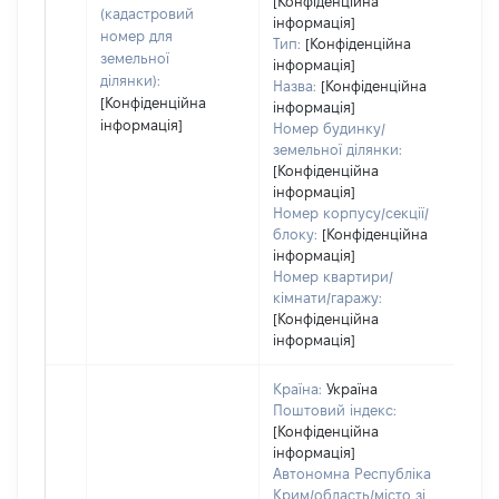
вар
[Конфіденційна
(кадастровий
інформація]
наб
номер для
Тип:
[Конфіденційна
земельної
інформація]
ділянки):
Назва:
[Конфіденційна
[Конфіденційна
інформація]
інформація]
Номер будинку/
земельної ділянки:
[Конфіденційна
інформація]
Номер корпусу/секції/
блоку:
[Конфіденційна
інформація]
Номер квартири/
кімнати/гаражу:
[Конфіденційна
інформація]
Країна:
Україна
Поштовий індекс:
[Конфіденційна
інформація]
Автономна Республіка
Крим/область/місто зі