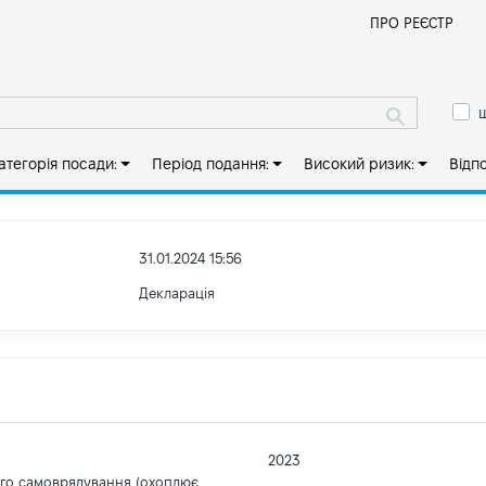
Й
ПРО РЕЄСТР
ш
атегорія посади:
Період подання:
Високий ризик:
Відп
31.01.2024 15:56
Декларація
2023
ого самоврядування (охоплює