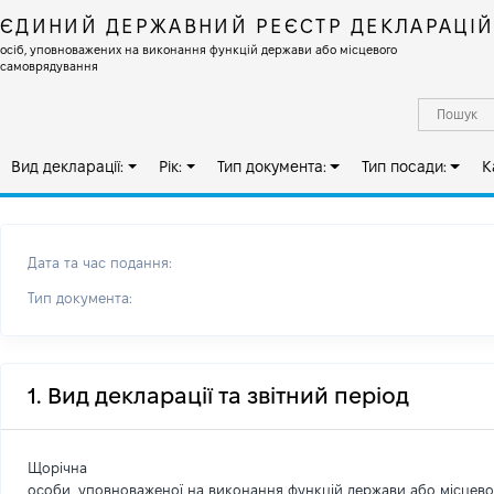
ЄДИНИЙ ДЕРЖАВНИЙ РЕЄСТР ДЕКЛАРАЦІ
осіб, уповноважених на виконання функцій держави або місцевого
самоврядування
Вид декларації:
Рік:
Тип документа:
Тип посади:
К
Дата та час подання:
Тип документа:
1. Вид декларації та звітний період
Щорічна
особи, уповноваженої на виконання функцій держави або місцев