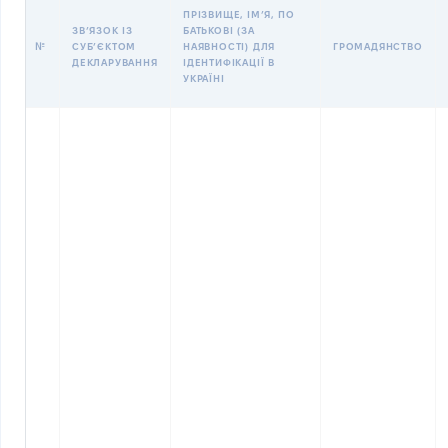
ПРІЗВИЩЕ, ІМʼЯ, ПО
ЗВʼЯЗОК ІЗ
БАТЬКОВІ (ЗА
№
СУБʼЄКТОМ
НАЯВНОСТІ) ДЛЯ
ГРОМАДЯНСТВО
ДЕКЛАРУВАННЯ
ІДЕНТИФІКАЦІЇ В
УКРАЇНІ