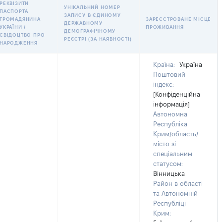
РЕКВІЗИТИ
УНІКАЛЬНИЙ НОМЕР
ПАСПОРТА
ЗАПИСУ В ЄДИНОМУ
ГРОМАДЯНИНА
ЗАРЕЄСТРОВАНЕ МІСЦЕ
ДЕРЖАВНОМУ
УКРАЇНИ /
ПРОЖИВАННЯ
ДЕМОГРАФІЧНОМУ
СВІДОЦТВО ПРО
РЕЄСТРІ (ЗА НАЯВНОСТІ)
НАРОДЖЕННЯ
Країна:
Україна
Поштовий
індекс:
[Конфіденційна
інформація]
Автономна
Республіка
Крим/область/
місто зі
спеціальним
статусом:
Вінницька
Район в області
та Автономній
Республіці
Крим: