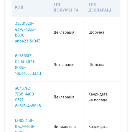
ТИП
ТИП
КОД
ПЕРІ
ДОКУМЕНТА
ДЕКЛАРАЦІЇ
322d1b28-
e376-4d53-
Декларація
Щорічна
2025
b090-
abba22154943
6e7856f7-
02d4-497d-
Декларація
Щорічна
2024
802b-
16b44cccd33d
a0ff37a2-
7768-4e69-
Кандидата
Декларація
2023
9527-
на посаду
8c615c4b89a8
f360e4b9-
67c7-4466-
Виправлена
Кандидата
2022