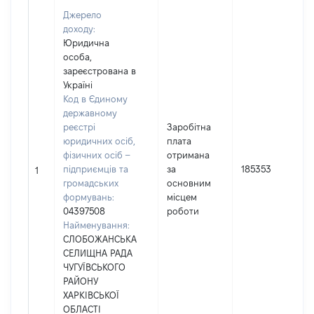
Джерело
доходу:
Юридична
особа,
зареєстрована в
Україні
Код в Єдиному
державному
реєстрі
Заробітна
юридичних осіб,
плата
фізичних осіб –
отримана
підприємців та
за
185353
1
громадських
основним
формувань:
місцем
04397508
роботи
Найменування:
СЛОБОЖАНСЬКА
СЕЛИЩНА РАДА
ЧУГУЇВСЬКОГО
РАЙОНУ
ХАРКІВСЬКОЇ
ОБЛАСТІ