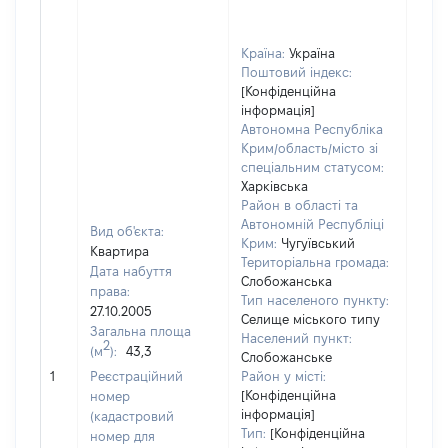
Країна:
Україна
Поштовий індекс:
[Конфіденційна
інформація]
Автономна Республіка
Крим/область/місто зі
спеціальним статусом:
Харківська
Район в області та
Автономній Республіці
Вид об'єкта:
Крим:
Чугуївський
Квартира
Територіальна громада:
Дата набуття
Слобожанська
права:
Тип населеного пункту:
779
27.10.2005
Селище міського типу
Тип
Загальна площа
Населений пункт:
варт
2
(м
):
43,3
Слобожанське
обʼє
1
Реєстраційний
Район у місті:
варт
[Конфіденційна
номер
дату
інформація]
(кадастровий
набу
Тип:
[Конфіденційна
номер для
пра