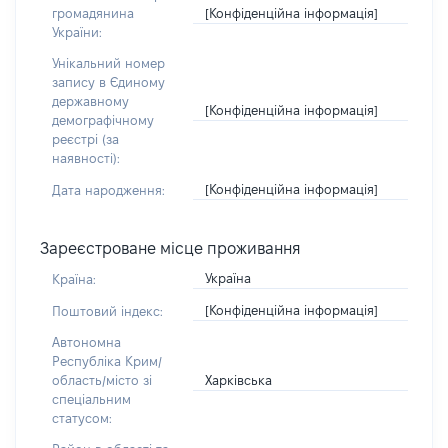
[Конфіденційна інформація]
громадянина
України:
Унікальний номер
запису в Єдиному
державному
[Конфіденційна інформація]
демографічному
реєстрі (за
наявності):
[Конфіденційна інформація]
Дата народження:
Зареєстроване місце проживання
Україна
Країна:
[Конфіденційна інформація]
Поштовий індекс:
Автономна
Республіка Крим/
Харківська
область/місто зі
спеціальним
статусом: