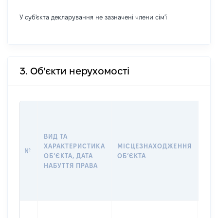
У суб'єкта декларування не зазначені члени сім'ї
3. Об'єкти нерухомості
ВАР
ДАТ
НАБ
ВИД ТА
ПРА
ХАРАКТЕРИСТИКА
МІСЦЕЗНАХОДЖЕННЯ
№
ЗА
ОБʼЄКТА, ДАТА
ОБʼЄКТА
ОС
НАБУТТЯ ПРАВА
ГР
ОЦІ
ГРН