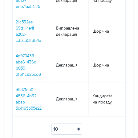
8d12-
декларація
на посаду
bde7faa54af5
21c532ee-
69d1-4e4f-
Виправлена
Щорічна
2023
a202-
декларація
c35c35ff3b4e
4d970439-
abe6-436d-
Декларація
Щорічна
2023
b059-
0fbf1c92bcd6
d5d71eb0-
4836-4b32-
Кандидата
Декларація
2018
abab-
на посаду
5c4165b55e22