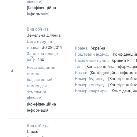
ділянки):
[Конфіденційна
інформація]
Вид об'єкта:
Земельна ділянка
Дата набуття
права:
30.09.2014
Країна:
Україна
Загальна площа
Поштовий індекс:
[Конфіденцій
2
(м
):
154
Населений пункт:
Кривий Ріг /
Тип:
[Конфіденційна інформація
Реєстраційний
3
Назва:
[Конфіденційна інформац
номер
Номер будинку:
[Конфіденційна
(кадастровий
Номер корпусу:
[Конфіденційна
номер для
Номер квартири:
[Конфіденційн
земельної
ділянки):
[Конфіденційна
інформація]
Вид об'єкта:
Гараж