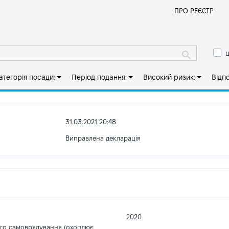
Й
ПРО РЕЄСТР
ш
атегорія посади:
Період подання:
Високий ризик:
Відп
31.03.2021 20:48
Виправлена декларація
2020
ого самоврядування (охоплює