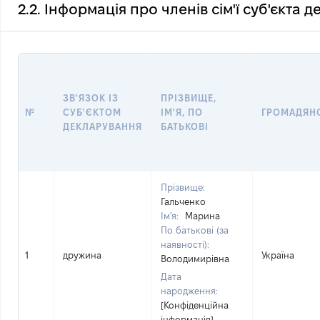
2.2. Інформація про членів сім'ї суб'єкта 
ЗВ'ЯЗОК ІЗ
ПРІЗВИЩЕ,
№
СУБ'ЄКТОМ
ІМ'Я, ПО
ГРОМАДЯН
ДЕКЛАРУВАННЯ
БАТЬКОВІ
Прізвище:
Гальченко
Ім'я:
Марина
По батькові (за
наявності):
1
дружина
Україна
Володимирівна
Дата
народження:
[Конфіденційна
інформація]