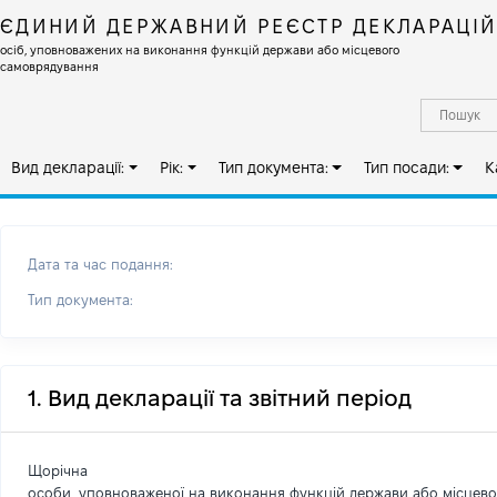
ЄДИНИЙ ДЕРЖАВНИЙ РЕЄСТР ДЕКЛАРАЦІ
осіб, уповноважених на виконання функцій держави або місцевого
самоврядування
Вид декларації:
Рік:
Тип документа:
Тип посади:
К
Дата та час подання:
Тип документа:
1. Вид декларації та звітний період
Щорічна
особи, уповноваженої на виконання функцій держави або місцев