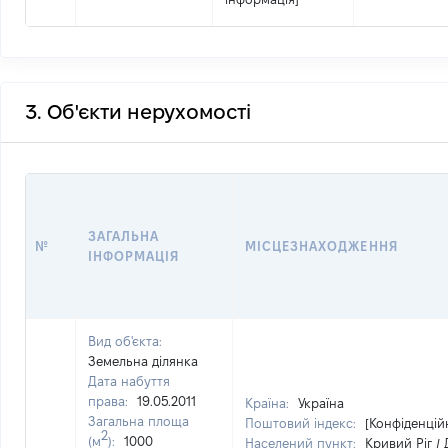
3. Об'єкти нерухомості
ЗАГАЛЬНА
№
МІСЦЕЗНАХОДЖЕННЯ
ІНФОРМАЦІЯ
Вид об'єкта:
Земельна ділянка
Дата набуття
права:
19.05.2011
Країна:
Україна
Загальна площа
Поштовий індекс:
[Конфіденцій
2
(м
):
1000
Населений пункт:
Кривий Ріг /