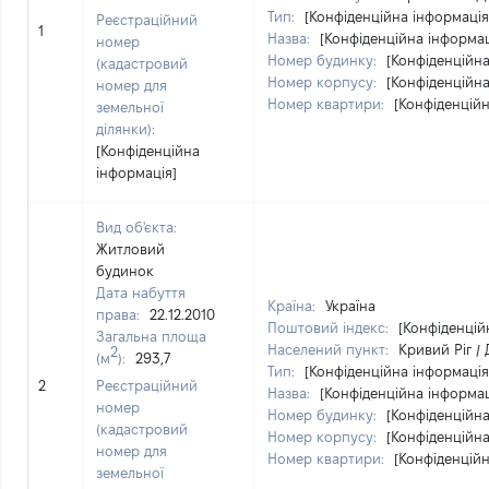
Тип:
[Конфіденційна інформація
Реєстраційний
1
Назва:
[Конфіденційна інформац
номер
Номер будинку:
[Конфіденційна
(кадастровий
Номер корпусу:
[Конфіденційна
номер для
Номер квартири:
[Конфіденційн
земельної
ділянки):
[Конфіденційна
інформація]
Вид об'єкта:
Житловий
будинок
Дата набуття
Країна:
Україна
права:
22.12.2010
Поштовий індекс:
[Конфіденцій
Загальна площа
Населений пункт:
Кривий Ріг /
2
(м
):
293,7
Тип:
[Конфіденційна інформація
2
Реєстраційний
Назва:
[Конфіденційна інформац
номер
Номер будинку:
[Конфіденційна
(кадастровий
Номер корпусу:
[Конфіденційна
номер для
Номер квартири:
[Конфіденційн
земельної