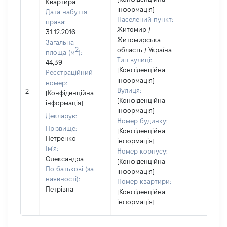
Квартира
інформація]
Дата набуття
Населений пункт:
права:
Житомир /
31.12.2016
Житомирська
Загальна
2
область / Україна
площа (м
):
Тип вулиці:
44,39
[Конфіденційна
Реєстраційний
інформація]
номер:
[Не
Вулиця:
2
[Конфіденційна
відом
[Конфіденційна
інформація]
інформація]
Декларує:
Номер будинку:
Прізвище:
[Конфіденційна
Петренко
інформація]
Ім'я:
Номер корпусу:
Олександра
[Конфіденційна
По батькові (за
інформація]
наявності):
Номер квартири:
Петрівна
[Конфіденційна
інформація]