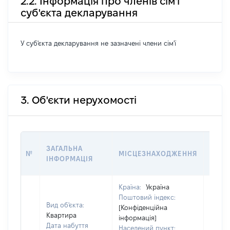
2.2. Інформація про членів сім'ї
суб'єкта декларування
У суб'єкта декларування не зазначені члени сім'ї
3. Об'єкти нерухомості
ВАРТ
ЗАГАЛЬНА
№
МІСЦЕЗНАХОДЖЕННЯ
НА Д
ІНФОРМАЦІЯ
НАБУ
Країна:
Україна
Поштовий індекс:
Вид об'єкта:
[Конфіденційна
Квартира
інформація]
Дата набуття
Населений пункт: