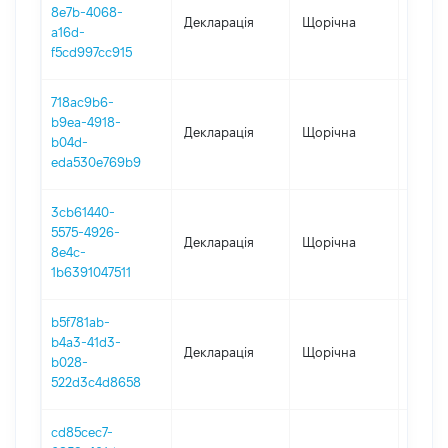
8e7b-4068-
Декларація
Щорічна
2022
a16d-
f5cd997cc915
718ac9b6-
b9ea-4918-
Декларація
Щорічна
2021
b04d-
eda530e769b9
3cb61440-
5575-4926-
Декларація
Щорічна
2020
8e4c-
1b6391047511
b5f781ab-
b4a3-41d3-
Декларація
Щорічна
2019
b028-
522d3c4d8658
cd85cec7-