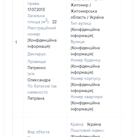
права:
Житомир /
17.07.2013
Житомирська
Загальна
область / Україна
2
площа (м
):
22
Тип вулиці:
Реєстраційний
[Конфіденційна
номер:
інформація]
[Не
[Конфіденційна
Вулиця:
1
відом
інформація]
[Конфіденційна
Декларує:
інформація]
Номер будинку:
Прізвище:
[Конфіденційна
Петренко
інформація]
Ім'я:
Номер корпусу:
Олександра
[Конфіденційна
По батькові (за
інформація]
наявності):
Номер квартири:
Петрівна
[Конфіденційна
інформація]
Країна:
Україна
Поштовий індекс:
Вид об'єкта:
[Конфіденційна