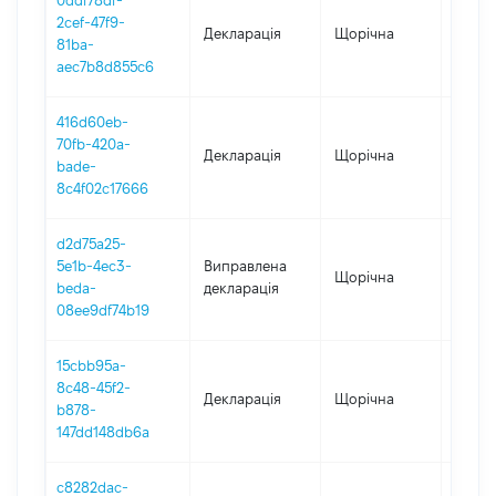
0ddf78df-
2cef-47f9-
Декларація
Щорічна
2025
81ba-
aec7b8d855c6
416d60eb-
70fb-420a-
Декларація
Щорічна
2024
bade-
8c4f02c17666
d2d75a25-
5e1b-4ec3-
Виправлена
Щорічна
2023
beda-
декларація
08ee9df74b19
15cbb95a-
8c48-45f2-
Декларація
Щорічна
2023
b878-
147dd148db6a
c8282dac-