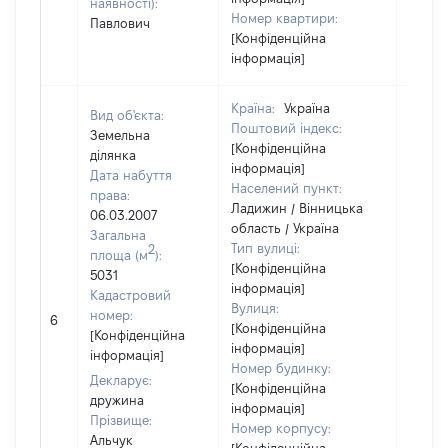
наявності):
Номер квартири:
Павлович
[Конфіденційна
інформація]
Країна:
Україна
Вид об'єкта:
Поштовий індекс:
Земельна
[Конфіденційна
ділянка
інформація]
Дата набуття
Населений пункт:
права:
Ладижин / Вінницька
06.03.2007
область / Україна
Загальна
Тип вулиці:
2
площа (м
):
[Конфіденційна
5031
інформація]
Кадастровий
Вулиця:
[Не
номер:
6
[Конфіденційна
відом
[Конфіденційна
інформація]
інформація]
Номер будинку:
Декларує:
[Конфіденційна
дружина
інформація]
Прізвище:
Номер корпусу:
Альчук