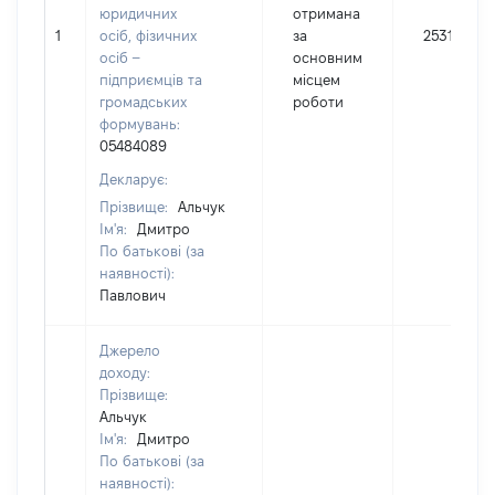
юридичних
отримана
1
осіб, фізичних
за
25317
осіб –
основним
підприємців та
місцем
громадських
роботи
формувань:
05484089
Декларує:
Прізвище:
Альчук
Ім'я:
Дмитро
По батькові (за
наявності):
Павлович
Джерело
доходу:
Прізвище:
Альчук
Ім'я:
Дмитро
По батькові (за
наявності):