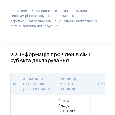
Ні
Чи належить Ваша посада до посад, пов'язаних з
високим рівнем корупційних ризиків, згідно з
переліком, затвердженим Національним агентством з
питань запобігання корупції?
Ні
2.2. Інформація про членів сім'ї
суб'єкта декларування
ЗВ'ЯЗОК ІЗ
ПРІЗВИЩЕ,
№
СУБ'ЄКТОМ
ІМ'Я, ПО
ГРОМАДЯН
ДЕКЛАРУВАННЯ
БАТЬКОВІ
Прізвище:
Альчук
Ім'я:
Надія