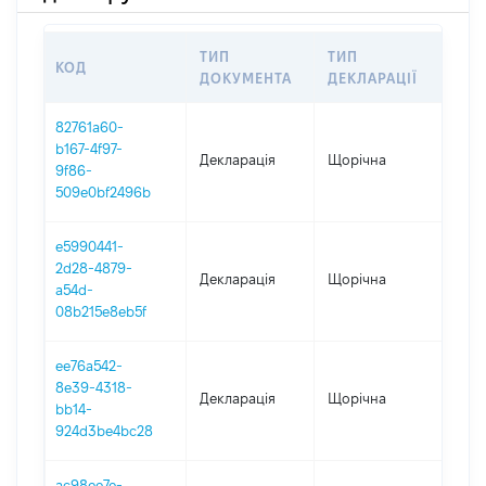
ТИП
ТИП
КОД
ПЕ
ДОКУМЕНТА
ДЕКЛАРАЦІЇ
82761a60-
b167-4f97-
Декларація
Щорічна
202
9f86-
509e0bf2496b
e5990441-
2d28-4879-
Декларація
Щорічна
202
a54d-
08b215e8eb5f
ee76a542-
8e39-4318-
Декларація
Щорічна
202
bb14-
924d3be4bc28
ac98ee7e-