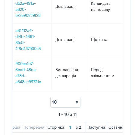
d52a-491a-
Кандидата
Декларація
201
a620-
на посаду
572e90229f28
a81412a4-
df4b-4661-
Декларація
Щорічна
201
8fc5-
4f8d447500c3
900ee1b7-
01.0
6edd-48da-
Виправлена
Перед
-
a78d-
декларація
звільненням
31.1
e648cc5377de
1 - 10 з 11
Перша
Попередня
Сторінка
з
2
Наступна
Остання