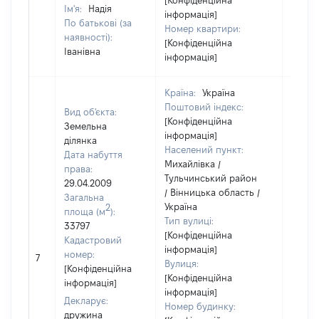
[Конфіденційна
Ім'я:
Надія
інформація]
По батькові (за
Номер квартири:
наявності):
[Конфіденційна
Іванівна
інформація]
Країна:
Україна
Поштовий індекс:
Вид об'єкта:
[Конфіденційна
Земельна
інформація]
ділянка
Населений пункт:
Дата набуття
Михайлівка /
права:
Тульчинський район
29.04.2009
/ Вінницька область /
Загальна
Україна
2
площа (м
):
Тип вулиці:
33797
[Конфіденційна
Кадастровий
інформація]
[Не
номер:
7
Вулиця:
відом
[Конфіденційна
[Конфіденційна
інформація]
інформація]
Декларує:
Номер будинку:
дружина