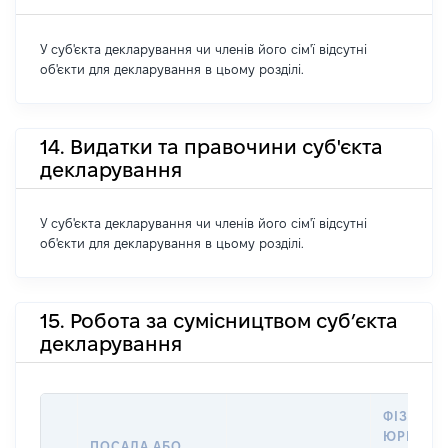
У суб'єкта декларування чи членів його сім'ї відсутні
об'єкти для декларування в цьому розділі.
14. Видатки та правочини суб'єкта
декларування
У суб'єкта декларування чи членів його сім'ї відсутні
об'єкти для декларування в цьому розділі.
15. Робота за сумісництвом суб’єкта
декларування
ФІЗИЧНА
ЮРИДИЧ
ПОСАДА АБО