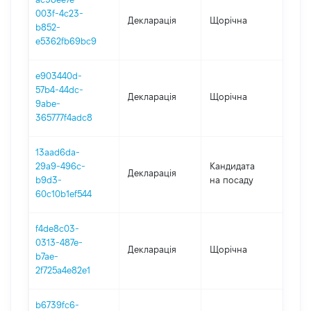
003f-4c23-
Декларація
Щорічна
202
b852-
e5362fb69bc9
e903440d-
57b4-44dc-
Декларація
Щорічна
202
9abe-
365777f4adc8
13aad6da-
29a9-496c-
Кандидата
Декларація
202
b9d3-
на посаду
60c10b1ef544
f4de8c03-
0313-487e-
Декларація
Щорічна
202
b7ae-
2f725a4e82e1
b6739fc6-