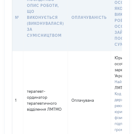
ОСОБА, 
ОПИС РОБОТИ,
ЯКОЇ
ЩО
ВИКОНУ
№
ВИКОНУЄТЬСЯ
ОПЛАЧУВАНІСТЬ
РОБОТА (
(ВИКОНУВАЛАСЯ)
ОСОБА
ЗА
ЗАЙМАЛ
СУМІСНИЦТВОМ
ПОСАДУ 
СУМІСН
Юридичн
особа,
зареєстро
Україні
Найменув
ЛМТМО
терапевт-
Код в Єди
ординатор
державно
1
Оплачувана
терапевтичного
реєстрі
відділення ЛМТМО
юридичних
фізичних о
підприємц
громадськ