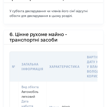
У суб'єкта декларування чи членів його сім'ї відсутні
об'єкти для декларування в цьому розділі.
6. Цінне рухоме майно -
транспортні засоби
ВАРТІСТЬ Н
ДАТУ НАБУ
ЗАГАЛЬНА
№
ХАРАКТЕРИСТИКА
У ВЛАСНІСТ
ІНФОРМАЦІЯ
ВОЛОДІННЯ
КОРИСТУВ
Вид об'єкта:
Автомобіль
легковий
Дата
набуття