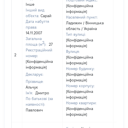
Поштовий індекс:
Інше
[Конфіденційна
Інший вид
інформація]
об'єкта:
Сарай
Населений пункт:
Дата набуття
Ладижин / Вінницька
права:
область / Україна
14.11.2007
Тип вулиці:
Загальна
[Конфіденційна
2
площа (м
):
27
інформація]
Реєстраційний
Вулиця:
2
2226
номер:
[Конфіденційна
[Конфіденційна
інформація]
інформація]
Номер будинку:
Декларує:
[Конфіденційна
інформація]
Прізвище:
Номер корпусу:
Альчук
[Конфіденційна
Ім'я:
Дмитро
інформація]
По батькові (за
Номер квартири:
наявності):
[Конфіденційна
Павлович
інформація]