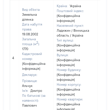
Країна:
Україна
Вид об'єкта:
Поштовий індекс:
Земельна
[Конфіденційна
ділянка
інформація]
Дата набуття
Населений пункт:
права:
Ладижин / Вінницька
19.08.2002
область / Україна
Загальна
Тип вулиці:
2
площа (м
):
[Конфіденційна
1770
інформація]
Кадастровий
Вулиця:
[Не
4
номер:
[Конфіденційна
відом
[Конфіденційна
інформація]
інформація]
Номер будинку:
Декларує:
[Конфіденційна
інформація]
Прізвище:
Номер корпусу:
Альчук
[Конфіденційна
Ім'я:
Дмитро
інформація]
По батькові (за
Номер квартири:
наявності):
[Конфіденційна
Павлович
інформація]