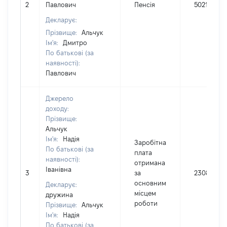
2
Павлович
Пенсія
5021
Декларує:
Прізвище:
Альчук
Ім'я:
Дмитро
По батькові (за
наявності):
Павлович
Джерело
доходу:
Прізвище:
Альчук
Ім'я:
Надія
Заробітна
По батькові (за
плата
наявності):
отримана
Іванівна
3
за
2308
основним
Декларує:
місцем
дружина
роботи
Прізвище:
Альчук
Ім'я:
Надія
По батькові (за