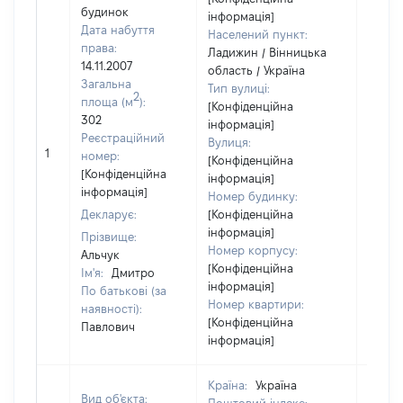
будинок
інформація]
Дата набуття
Населений пункт:
права:
Ладижин / Вінницька
14.11.2007
область / Україна
Загальна
Тип вулиці:
2
площа (м
):
[Конфіденційна
302
інформація]
Реєстраційний
Вулиця:
1
30051
номер:
[Конфіденційна
[Конфіденційна
інформація]
інформація]
Номер будинку:
Декларує:
[Конфіденційна
інформація]
Прізвище:
Номер корпусу:
Альчук
[Конфіденційна
Ім'я:
Дмитро
інформація]
По батькові (за
Номер квартири:
наявності):
[Конфіденційна
Павлович
інформація]
Країна:
Україна
Вид об'єкта: