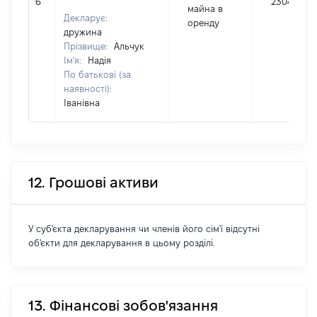
6
2304
майна в
Декларує:
оренду
дружина
Прізвище:
Альчук
Ім'я:
Надія
По батькові (за
наявності):
Іванівна
12. Грошові активи
У суб'єкта декларування чи членів його сім'ї відсутні
об'єкти для декларування в цьому розділі.
13. Фінансові зобов'язання