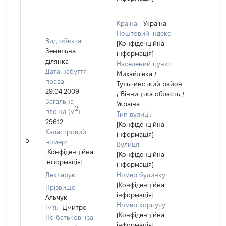
Країна:
Україна
Поштовий індекс:
Вид об'єкта:
[Конфіденційна
Земельна
інформація]
ділянка
Населений пункт:
Дата набуття
Михайлівка /
права:
Тульчинський район
29.04.2009
/ Вінницька область /
Загальна
Україна
2
площа (м
):
Тип вулиці:
29612
[Конфіденційна
Кадастровий
інформація]
[Не
5
номер:
Вулиця:
відом
[Конфіденційна
[Конфіденційна
інформація]
інформація]
Декларує:
Номер будинку:
[Конфіденційна
Прізвище:
інформація]
Альчук
Номер корпусу:
Ім'я:
Дмитро
[Конфіденційна
По батькові (за
інформація]