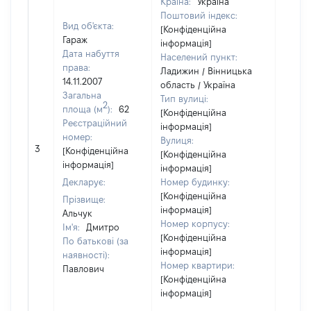
Країна:
Україна
Поштовий індекс:
Вид об'єкта:
[Конфіденційна
Гараж
інформація]
Дата набуття
Населений пункт:
права:
Ладижин / Вінницька
14.11.2007
область / Україна
Загальна
Тип вулиці:
2
площа (м
):
62
[Конфіденційна
Реєстраційний
інформація]
номер:
Вулиця:
3
58187
[Конфіденційна
[Конфіденційна
інформація]
інформація]
Декларує:
Номер будинку:
[Конфіденційна
Прізвище:
інформація]
Альчук
Номер корпусу:
Ім'я:
Дмитро
[Конфіденційна
По батькові (за
інформація]
наявності):
Номер квартири:
Павлович
[Конфіденційна
інформація]