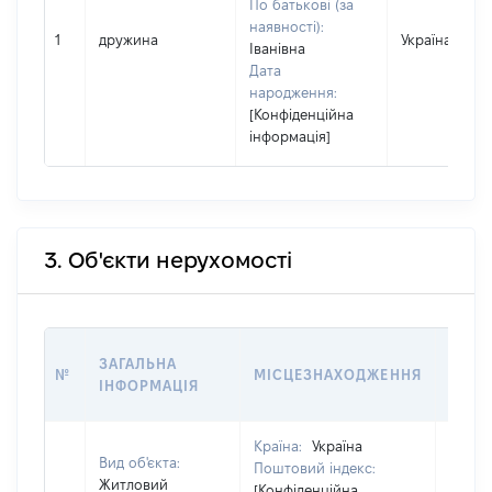
По батькові (за
наявності):
1
дружина
Україна
Іванівна
Дата
народження:
[Конфіденційна
інформація]
3. Об'єкти нерухомості
ВАРТ
ЗАГАЛЬНА
№
МІСЦЕЗНАХОДЖЕННЯ
НА Д
ІНФОРМАЦІЯ
НАБУ
Країна:
Україна
Вид об'єкта:
Поштовий індекс:
Житловий
[Конфіденційна