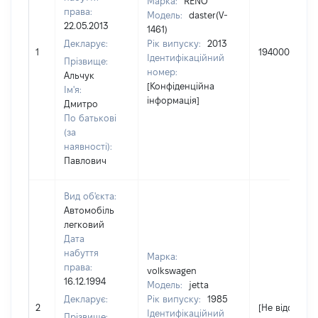
Марка:
RENO
права:
Модель:
daster(V-
22.05.2013
1461)
Декларує:
Рік випуску:
2013
1
194000
Ідентифікаційний
Прізвище:
номер:
Альчук
[Конфіденційна
Ім'я:
інформація]
Дмитро
По батькові
(за
наявності):
Павлович
Вид об'єкта:
Автомобіль
легковий
Дата
набуття
Марка:
права:
volkswagen
16.12.1994
Модель:
jetta
Декларує:
Рік випуску:
1985
2
[Не відомо]
Ідентифікаційний
Прізвище: