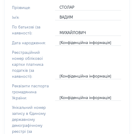
СТОЛАР
Прізвище:
ВАДИМ
Ім'я:
По батькові (за
МИХАЙЛОВИЧ
наявності):
[Конфіденційна інформація]
Дата народження:
Реєстраційний
номер облікової
картки платника
податків (за
[Конфіденційна інформація]
наявності):
Реквізити паспорта
громадянина
[Конфіденційна інформація]
України:
Унікальний номер
запису в Єдиному
державному
демографічному
реєстрі (за