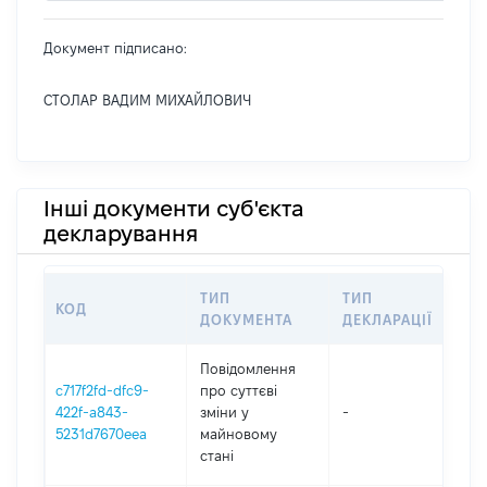
Документ підписано:
СТОЛАР ВАДИМ МИХАЙЛОВИЧ
Інші документи суб'єкта
декларування
ТИП
ТИП
КОД
ПЕ
ДОКУМЕНТА
ДЕКЛАРАЦІЇ
Повідомлення
c717f2fd-dfc9-
про суттєві
422f-a843-
зміни y
-
202
5231d7670eea
майновому
стані