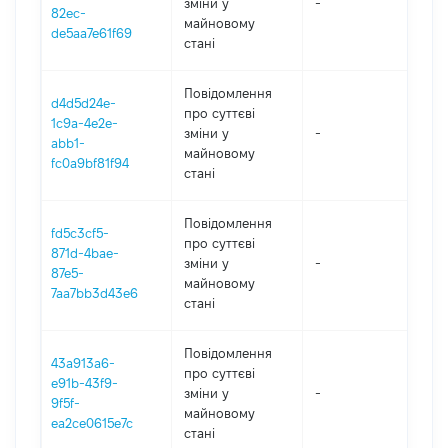
зміни y
-
202
82ec-
майновому
de5aa7e61f69
стані
Повідомлення
d4d5d24e-
про суттєві
1c9a-4e2e-
зміни y
-
202
abb1-
майновому
fc0a9bf81f94
стані
Повідомлення
fd5c3cf5-
про суттєві
871d-4bae-
зміни y
-
202
87e5-
майновому
7aa7bb3d43e6
стані
Повідомлення
43a913a6-
про суттєві
e91b-43f9-
зміни y
-
202
9f5f-
майновому
ea2ce0615e7c
стані