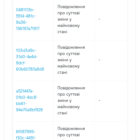
Повідомлення
0481113b-
про суттєві
5514-481c-
зміни y
-
202
9a36-
майновому
156197a71917
стані
Повідомлення
103d3d9c-
про суттєві
31d0-4e4d-
зміни y
-
202
9dcf-
майновому
60b60787a8d8
стані
Повідомлення
a521447a-
про суттєві
01b0-4dc8-
зміни y
-
202
bb61-
майновому
94e70a8bf928
стані
Повідомлення
6f087995-
про суттєві
f30c-4451-