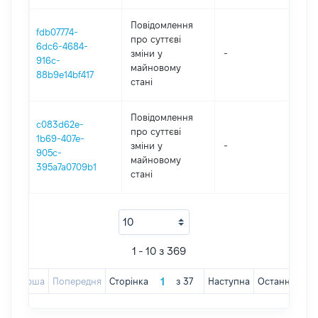
Повідомлення
fdb07774-
про суттєві
6dc6-4684-
зміни y
-
202
916c-
майновому
88b9e14bf417
стані
Повідомлення
c083d62e-
про суттєві
1b69-407e-
зміни y
-
202
905c-
майновому
395a7a0709b1
стані
1 - 10 з 369
Перша
Попередня
Сторінка
з
37
Наступна
Остання