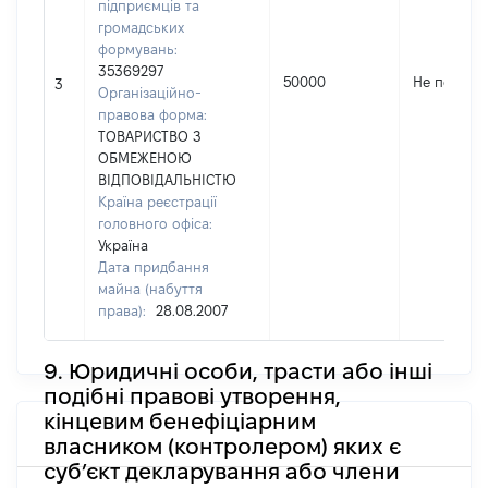
підприємців та
громадських
формувань:
35369297
50000
Не переда
3
Організаційно-
правова форма:
ТОВАРИСТВО З
ОБМЕЖЕНОЮ
ВІДПОВІДАЛЬНІСТЮ
Країна реєстрації
головного офіса:
Україна
Дата придбання
майна (набуття
права):
28.08.2007
9. Юридичні особи, трасти або інші
подібні правові утворення,
кінцевим бенефіціарним
власником (контролером) яких є
суб’єкт декларування або члени