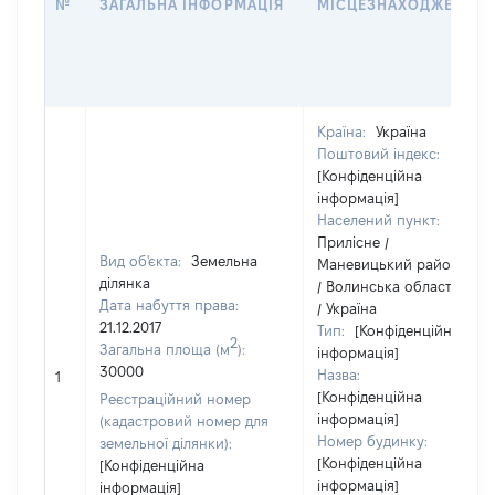
№
ЗАГАЛЬНА ІНФОРМАЦІЯ
МІСЦЕЗНАХОДЖЕННЯ
Країна:
Україна
Поштовий індекс:
[Конфіденційна
інформація]
Населений пункт:
Прилісне /
Вид об'єкта:
Земельна
Маневицький район
ділянка
/ Волинська область
Дата набуття права:
/ Україна
21.12.2017
Тип:
[Конфіденційна
2
Загальна площа (м
):
інформація]
30000
Назва:
1
[Конфіденційна
Реєстраційний номер
інформація]
(кадастровий номер для
Номер будинку:
земельної ділянки):
[Конфіденційна
[Конфіденційна
інформація]
інформація]