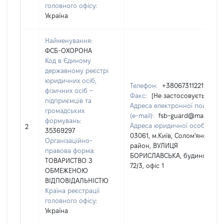
головного офісу:
Україна
Найменування:
ФСБ-ОХОРОНА
Код в Єдиному
державному реєстрі
юридичних осіб,
Телефон:
+380673112211
фізичних осіб –
Факс:
[Не застосовується]
підприємців та
Адреса електронної пошти
громадських
(e-mail):
fsb-guard@mail.ru
формувань:
Адреса юридичної особи:
2
35369297
03061, м.Київ, Солом'янський
Організаційно-
район, ВУЛИЦЯ
правова форма:
БОРИСЛАВСЬКА, будинок
ТОВАРИСТВО З
72/3, офіс 1
ОБМЕЖЕНОЮ
ВІДПОВІДАЛЬНІСТЮ
Країна реєстрації
головного офісу:
Україна