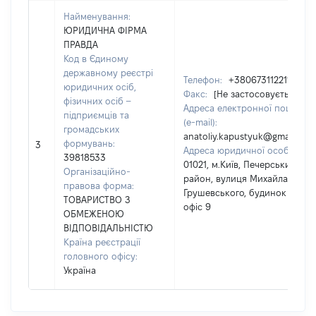
Найменування:
ЮРИДИЧНА ФІРМА
ПРАВДА
Код в Єдиному
державному реєстрі
Телефон:
+380673112211
юридичних осіб,
Факс:
[Не застосовується]
фізичних осіб –
Адреса електронної пошти
підприємців та
(e-mail):
громадських
anatoliy.kapustyuk@gmail.com
формувань:
3
Адреса юридичної особи:
39818533
01021, м.Київ, Печерський
Організаційно-
район, вулиця Михайла
правова форма:
Грушевського, будинок 16,
ТОВАРИСТВО З
офіс 9
ОБМЕЖЕНОЮ
ВІДПОВІДАЛЬНІСТЮ
Країна реєстрації
головного офісу:
Україна