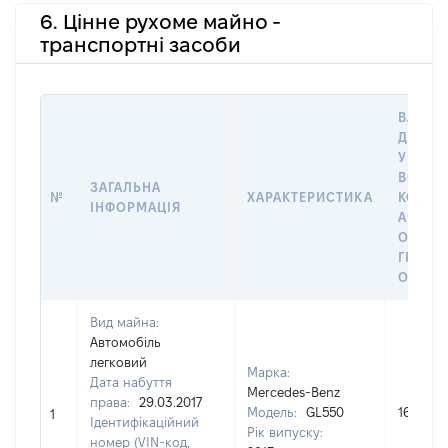
6. Цінне рухоме майно -
транспортні засоби
ВАРТІС
ДАТУ 
У ВЛАС
ВОЛОД
ЗАГАЛЬНА
№
ХАРАКТЕРИСТИКА
КОРИС
ІНФОРМАЦІЯ
АБО З
ОСТА
ГРОШ
ОЦІНК
Вид майна:
Автомобіль
легковий
Марка:
Дата набуття
Mercedes-Benz
права:
29.03.2017
Модель:
GL550
162000
1
Ідентифікаційний
Рік випуску:
номер (VIN-код,