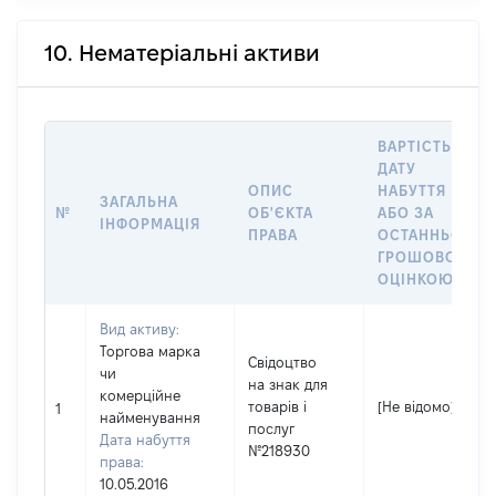
10. Нематеріальні активи
ВАРТІСТЬ НА
ДАТУ
ОПИС
НАБУТТЯ
ЗАГАЛЬНА
№
ОБ'ЄКТА
АБО ЗА
ІНФОРМАЦІЯ
ПРАВА
ОСТАННЬОЮ
ГРОШОВОЮ
ОЦІНКОЮ
Вид активу:
Торгова марка
Свідоцтво
чи
на знак для
комерційне
товарів і
[Не відомо]
1
найменування
послуг
Дата набуття
№218930
права:
10.05.2016