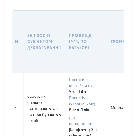
ЗВ'ЯЗОК ІЗ
ПРІЗВИЩЕ,
№
СУБ'ЄКТОМ
ІМ'Я, ПО
ГРОМАДЯН
ДЕКЛАРУВАННЯ
БАТЬКОВІ
Повне ім'я
(англійською):
Vikol Lilia
особи, які
Повне ім'я
спільно
(українською):
Молдова
1
проживають, але
Вікол Лілія
не перебувають у
Дата
шлюбі
народження:
[Конфіденційна
інформація]