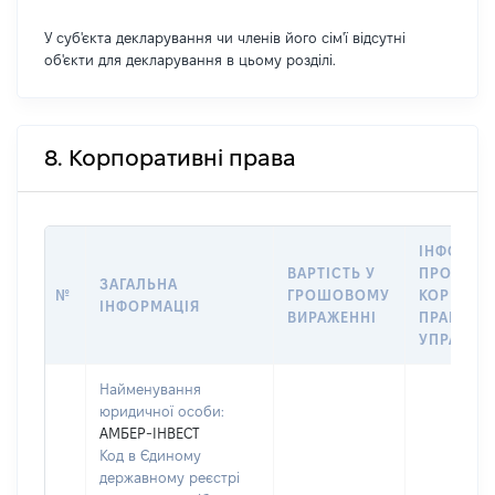
У суб'єкта декларування чи членів його сім'ї відсутні
об'єкти для декларування в цьому розділі.
8. Корпоративні права
ІНФОРМА
ВАРТІСТЬ У
ПРО ПЕР
ЗАГАЛЬНА
№
ГРОШОВОМУ
КОРПОРА
ІНФОРМАЦІЯ
ВИРАЖЕННІ
ПРАВ В
УПРАВЛІ
Найменування
юридичної особи:
АМБЕР-ІНВЕСТ
Код в Єдиному
державному реєстрі