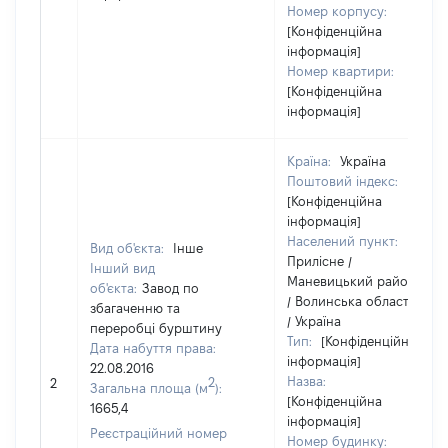
Номер корпусу:
[Конфіденційна
інформація]
Номер квартири:
[Конфіденційна
інформація]
Країна:
Україна
Поштовий індекс:
[Конфіденційна
інформація]
Населений пункт:
Вид об'єкта:
Інше
Прилісне /
Інший вид
Маневицький район
об'єкта:
Завод по
/ Волинська область
збагаченню та
/ Україна
переробці бурштину
Тип:
[Конфіденційна
Дата набуття права:
інформація]
22.08.2016
Назва:
2
2
Загальна площа (м
):
[Конфіденційна
1665,4
інформація]
Реєстраційний номер
Номер будинку: