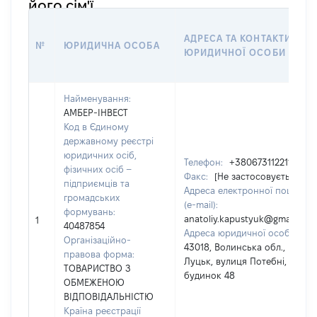
його сім'ї
АДРЕСА ТА КОНТАКТИ
№
ЮРИДИЧНА ОСОБА
ЮРИДИЧНОЇ ОСОБИ
Найменування:
АМБЕР-ІНВЕСТ
Код в Єдиному
державному реєстрі
юридичних осіб,
Телефон:
+380673112211
фізичних осіб –
Факс:
[Не застосовується]
підприємців та
Адреса електронної пошти
громадських
(e-mail):
формувань:
anatoliy.kapustyuk@gmail.com
1
40487854
Адреса юридичної особи:
Організаційно-
43018, Волинська обл., місто
правова форма:
Луцьк, вулиця Потебні,
ТОВАРИСТВО З
будинок 48
ОБМЕЖЕНОЮ
ВІДПОВІДАЛЬНІСТЮ
Країна реєстрації