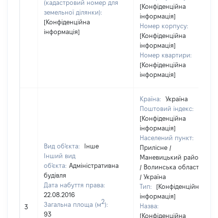
(кадастровий номер для
[Конфіденційна
земельної ділянки):
інформація]
[Конфіденційна
Номер корпусу:
інформація]
[Конфіденційна
інформація]
Номер квартири:
[Конфіденційна
інформація]
Країна:
Україна
Поштовий індекс:
[Конфіденційна
інформація]
Населений пункт:
Вид об'єкта:
Інше
Прилісне /
Інший вид
Маневицький район
об'єкта:
Адміністративна
/ Волинська область
будівля
/ Україна
Дата набуття права:
Тип:
[Конфіденційна
22.08.2016
інформація]
2
Загальна площа (м
):
Назва:
3
93
[Конфіденційна