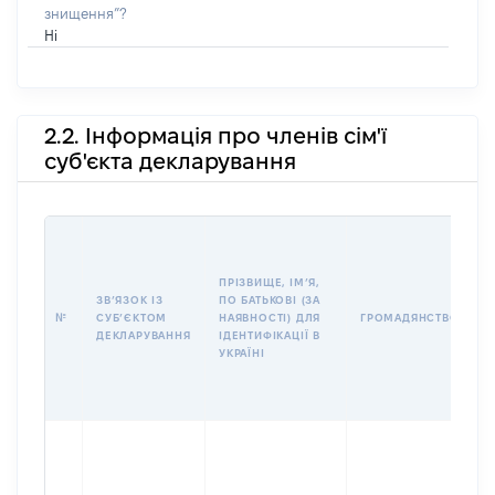
знищення”?
Ні
2.2. Інформація про членів сім'ї
суб'єкта декларування
П
І
Б
ПРІЗВИЩЕ, ІМʼЯ,
І
ЗВʼЯЗОК ІЗ
ПО БАТЬКОВІ (ЗА
№
СУБʼЄКТОМ
НАЯВНОСТІ) ДЛЯ
ГРОМАДЯНСТВО
У
ДЕКЛАРУВАННЯ
ІДЕНТИФІКАЦІЇ В
Д
УКРАЇНІ