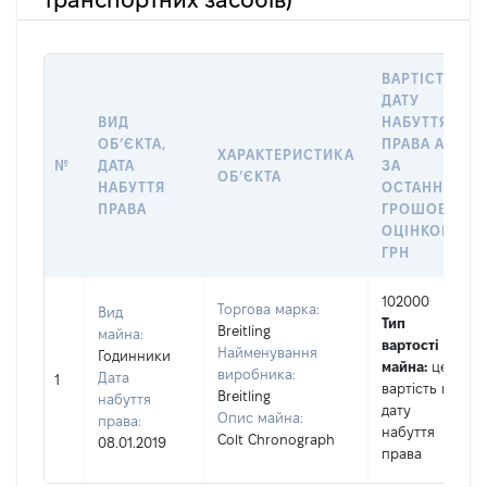
ВАРТІСТЬ НА
ДАТУ
ВИД
НАБУТТЯ
ОБʼЄКТА,
ПРАВА АБО
ХАРАКТЕРИСТИКА
№
ДАТА
ЗА
ОБʼЄКТА
НАБУТТЯ
ОСТАННЬОЮ
ПРАВА
ГРОШОВОЮ
ОЦІНКОЮ,
ГРН
102000
Торгова марка:
Вид
Тип
Breitling
майна:
вартості
Найменування
Годинники
майна:
це
виробника:
Дата
1
вартість на
Breitling
набуття
дату
Опис майна:
права:
набуття
Colt Chronograph
08.01.2019
права