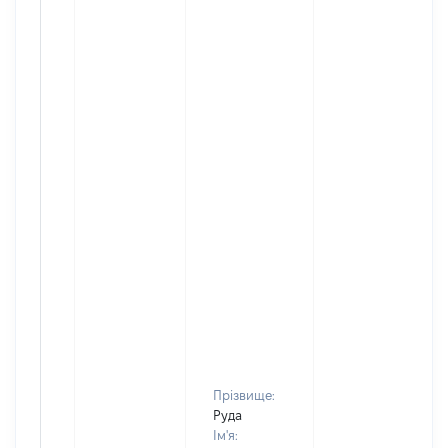
Прізвище:
Руда
Ім'я: