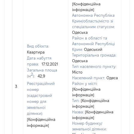
[Конфіденційна
інформація]
Автономна Республіка
Крим/область/місто зі
спеціальним статусом:
Одеська
Район в області та
Автономній Республіці
Вид об'єкта:
Крим:
Одеський
Квартира
Територіальна громада:
Дата набуття
Одеська
права:
17.12.2021
1155
Тип населеного пункту:
Загальна площа
Тип
Місто
2
(м
):
42,9
варт
Населений пункт:
Одеса
обʼє
Реєстраційний
Район у місті:
3
варт
[Конфіденційна
номер
дату
інформація]
(кадастровий
Тип:
[Конфіденційна
набу
номер для
інформація]
пра
земельної
Назва:
[Конфіденційна
ділянки):
інформація]
[Конфіденційна
Номер будинку/
інформація]
земельної ділянки: