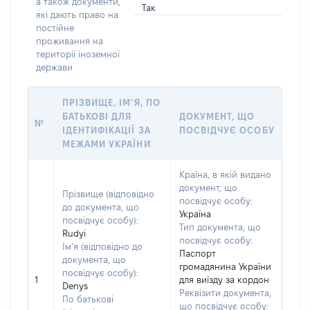
а також документи,
Так
які дають право на
постійне
проживання на
території іноземної
держави
ПРІЗВИЩЕ, ІМ’Я, ПО
БАТЬКОВІ ДЛЯ
ДОКУМЕНТ, ЩО
№
ІДЕНТИФІКАЦІЇ ЗА
ПОСВІДЧУЄ ОСОБУ
МЕЖАМИ УКРАЇНИ
Країна, в якій видано
документ, що
Прізвище (відповідно
посвідчує особу:
до документа, що
Україна
посвідчує особу):
Тип документа, що
Rudyi
посвідчує особу:
Ім’я (відповідно до
Паспорт
документа, що
громадянина України
посвідчує особу):
1
для виїзду за кордон
Denys
Реквізити документа,
По батькові
що посвідчує особу: