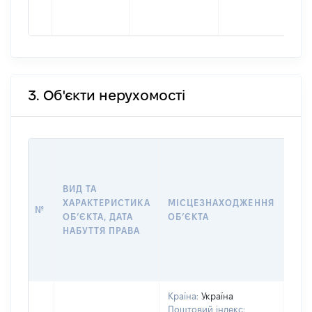
3. Об'єкти нерухомості
ВАР
ДАТ
НАБ
ВИД ТА
ПРА
ХАРАКТЕРИСТИКА
МІСЦЕЗНАХОДЖЕННЯ
№
ЗА
ОБʼЄКТА, ДАТА
ОБʼЄКТА
ОС
НАБУТТЯ ПРАВА
ГР
ОЦІ
ГРН
Країна:
Україна
Поштовий індекс: