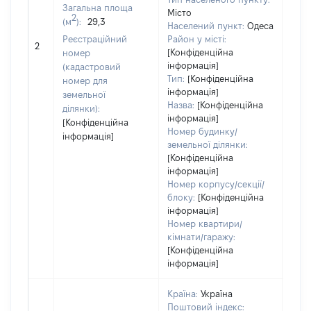
Загальна площа
Тип
Місто
2
(м
):
29,3
варт
Населений пункт:
Одеса
обʼє
Реєстраційний
Район у місті:
2
варт
[Конфіденційна
номер
дату
інформація]
(кадастровий
Тип:
[Конфіденційна
набу
номер для
інформація]
пра
земельної
Назва:
[Конфіденційна
ділянки):
інформація]
[Конфіденційна
Номер будинку/
інформація]
земельної ділянки:
[Конфіденційна
інформація]
Номер корпусу/секції/
блоку:
[Конфіденційна
інформація]
Номер квартири/
кімнати/гаражу:
[Конфіденційна
інформація]
Країна:
Україна
Поштовий індекс: