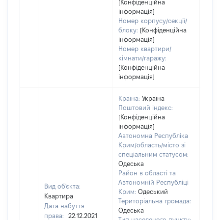
[Конфіденційна
інформація]
Номер корпусу/секції/
блоку:
[Конфіденційна
інформація]
Номер квартири/
кімнати/гаражу:
[Конфіденційна
інформація]
Країна:
Україна
Поштовий індекс:
[Конфіденційна
інформація]
Автономна Республіка
Крим/область/місто зі
спеціальним статусом:
Одеська
Район в області та
Автономній Республіці
Вид об'єкта:
Крим:
Одеський
Квартира
Територіальна громада:
Дата набуття
Одеська
права:
22.12.2021
1134
Тип населеного пункту: