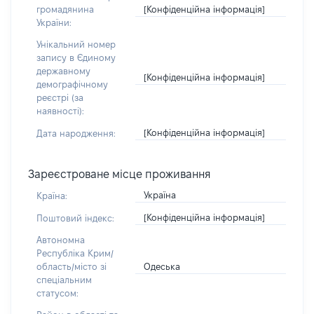
[Конфіденційна інформація]
громадянина
України:
Унікальний номер
запису в Єдиному
державному
[Конфіденційна інформація]
демографічному
реєстрі (за
наявності):
[Конфіденційна інформація]
Дата народження:
Зареєстроване місце проживання
Україна
Країна:
[Конфіденційна інформація]
Поштовий індекс:
Автономна
Республіка Крим/
Одеська
область/місто зі
спеціальним
статусом: