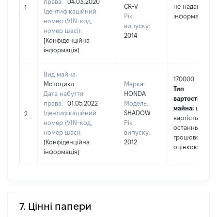
права:
04.03.2020
CR-V
не надав
1
Ідентифікаційний
Рік
інформацію]
номер (VIN-код,
випуску:
номер шасі):
2014
[Конфіденційна
інформація]
Вид майна:
170000
Мотоцикл
Марка:
Тип
Дата набуття
HONDA
вартості
права:
01.05.2022
Модель:
майна:
це
Ідентифікаційний
SHADOW
2
вартість за
номер (VIN-код,
Рік
останньою
номер шасі):
випуску:
грошовою
[Конфіденційна
2012
оцінкою
інформація]
7. Цінні папери