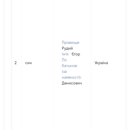
Прізвище:
Рудий
Ім'я:
Єгор
По
2
син
Україна
Д
батькові
(за
наявності):
Денисович