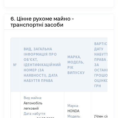
6. Цінне рухоме майно -
транспортні засоби
ВАРТІСТЬ Н
ВИД, ЗАГАЛЬНА
ДАТУ
ІНФОРМАЦІЯ ПРО
НАБУТТЯ
МАРКА,
ОБʼЄКТ,
ПРАВА АБО
МОДЕЛЬ,
№
ІДЕНТИФІКАЦІЙНИЙ
ЗА
РІК
НОМЕР (ЗА
ОСТАННЬО
ВИПУСКУ
НАЯВНОСТІ), ДАТА
ГРОШОВОЮ
НАБУТТЯ ПРАВА
ОЦІНКОЮ,
ГРН
Вид майна:
Автомобіль
Марка:
легковий
HONDA
Дата набуття
Модель:
[Член сім'ї