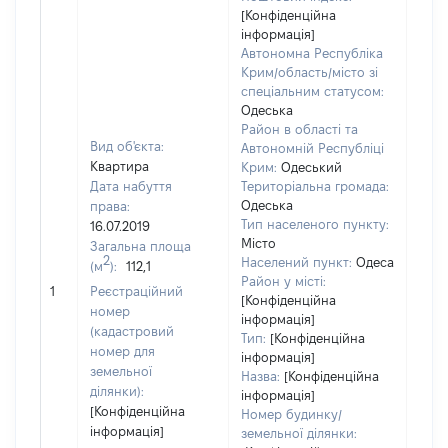
[Конфіденційна
інформація]
Автономна Республіка
Крим/область/місто зі
спеціальним статусом:
Одеська
Район в області та
Вид об'єкта:
Автономній Республіці
Квартира
Крим:
Одеський
Дата набуття
Територіальна громада:
Одеська
права:
1322
Тип населеного пункту:
16.07.2019
Тип
Місто
Загальна площа
варт
2
Населений пункт:
Одеса
(м
):
112,1
обʼє
Район у місті:
1
Реєстраційний
варт
[Конфіденційна
номер
дату
інформація]
(кадастровий
Тип:
[Конфіденційна
набу
номер для
інформація]
пра
земельної
Назва:
[Конфіденційна
ділянки):
інформація]
[Конфіденційна
Номер будинку/
інформація]
земельної ділянки: