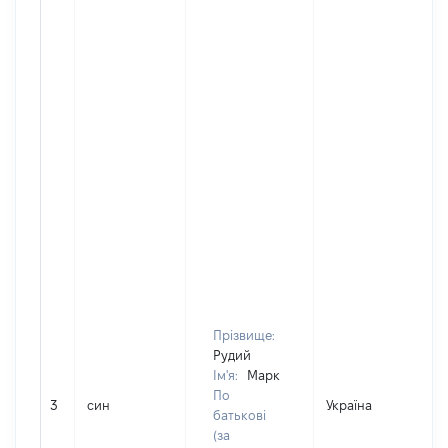
Прізвище:
Рудий
Ім'я:
Марк
По
3
син
Україна
Д
батькові
(за