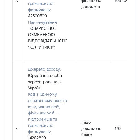
фінансова
103854
3
громадських
допомога
формувань:
42560569
Найменування:
ТОВАРИСТВО З
ОБМЕЖЕНОЮ
ВІДПОВІДАЛЬНІСТЮ
"КОЛІЙНИК К"
Джерело доходу:
Юридична особа,
зареєстрована в
Україні
Код в Єдиному
державному реєстрі
юридичних осіб,
фізичних осіб –
підприємців та
Інше
громадських
додаткове
170
4
формувань:
благо
14282829