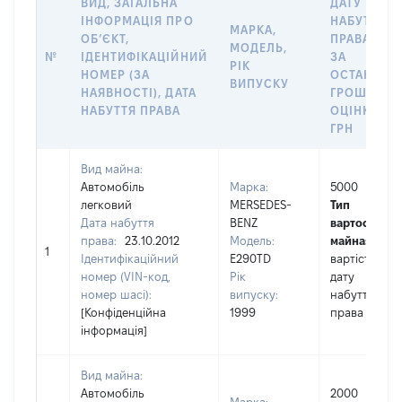
ВИД, ЗАГАЛЬНА
ДАТУ
ІНФОРМАЦІЯ ПРО
НАБУТТЯ
МАРКА,
ОБʼЄКТ,
ПРАВА АБО
МОДЕЛЬ,
№
ІДЕНТИФІКАЦІЙНИЙ
ЗА
РІК
НОМЕР (ЗА
ОСТАННЬ
ВИПУСКУ
НАЯВНОСТІ), ДАТА
ГРОШОВО
НАБУТТЯ ПРАВА
ОЦІНКОЮ,
ГРН
Вид майна:
Автомобіль
Марка:
5000
легковий
MERSEDES-
Тип
Дата набуття
BENZ
вартості
права:
23.10.2012
Модель:
майна:
це
1
Ідентифікаційний
E290TD
вартість на
номер (VIN-код,
Рік
дату
номер шасі):
випуску:
набуття
[Конфіденційна
1999
права
інформація]
Вид майна:
Автомобіль
2000