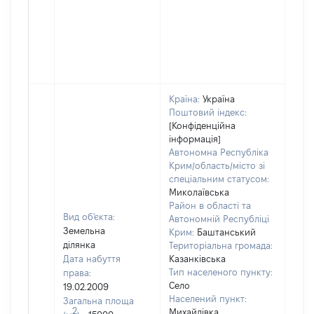
Країна:
Україна
Поштовий індекс:
[Конфіденційна
інформація]
Автономна Республіка
Крим/область/місто зі
спеціальним статусом:
Миколаївська
Район в області та
Вид об'єкта:
Автономній Республіці
Земельна
Крим:
Баштанський
ділянка
Територіальна громада:
Дата набуття
Казанківська
Тип населеного пункту:
права:
Село
19.02.2009
Населений пункт:
Загальна площа
2
Михайлівка