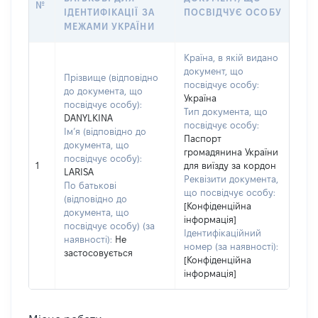
№
ІДЕНТИФІКАЦІЇ ЗА
ПОСВІДЧУЄ ОСОБУ
МЕЖАМИ УКРАЇНИ
Країна, в якій видано
документ, що
Прізвище (відповідно
посвідчує особу:
до документа, що
Україна
посвідчує особу):
Тип документа, що
DANYLKINA
посвідчує особу:
Ім’я (відповідно до
Паспорт
документа, що
громадянина України
посвідчує особу):
1
для виїзду за кордон
LARISA
Реквізити документа,
По батькові
що посвідчує особу:
(відповідно до
[Конфіденційна
документа, що
інформація]
посвідчує особу) (за
Ідентифікаційний
наявності):
Не
номер (за наявності):
застосовується
[Конфіденційна
інформація]