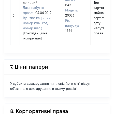
Марка:
легковий
Тип
ВАЗ
Дата набуття
вартості
Модель:
права:
04.04.2012
майна:
це
21063
2
Ідентифікаційний
вартість на
Рік
номер (VIN-код,
дату
випуску:
номер шасі):
набуття
1991
[Конфіденційна
права
інформація]
7. Цінні папери
У суб'єкта декларування чи членів його сім'ї відсутні
об'єкти для декларування в цьому розділі.
8. Корпоративні права