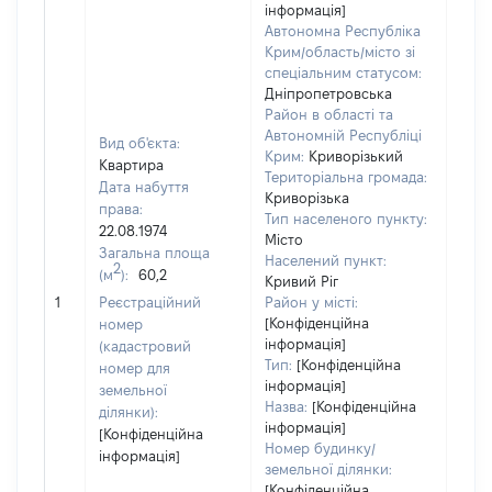
інформація]
Автономна Республіка
Крим/область/місто зі
спеціальним статусом:
Дніпропетровська
Район в області та
Автономній Республіці
Вид об'єкта:
Крим:
Криворізький
Квартира
Територіальна громада:
Дата набуття
Криворізька
права:
Тип населеного пункту:
22.08.1974
Місто
Загальна площа
Населений пункт:
2
(м
):
60,2
Кривий Ріг
[Не
1
Реєстраційний
Район у місті:
заст
[Конфіденційна
номер
інформація]
(кадастровий
Тип:
[Конфіденційна
номер для
інформація]
земельної
Назва:
[Конфіденційна
ділянки):
інформація]
[Конфіденційна
Номер будинку/
інформація]
земельної ділянки:
[Конфіденційна