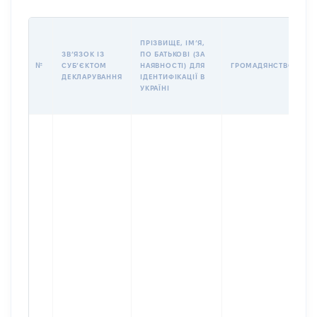
П
ПРІЗВИЩЕ, ІМʼЯ,
Б
ЗВʼЯЗОК ІЗ
ПО БАТЬКОВІ (ЗА
І
№
СУБʼЄКТОМ
НАЯВНОСТІ) ДЛЯ
ГРОМАДЯНСТВО
М
ДЕКЛАРУВАННЯ
ІДЕНТИФІКАЦІЇ В
УКРАЇНІ