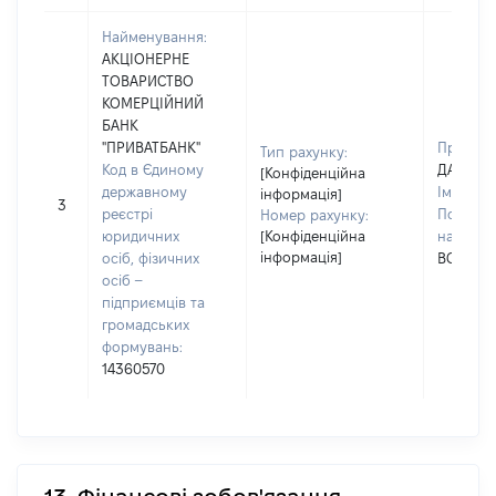
Найменування:
АКЦІОНЕРНЕ
ТОВАРИСТВО
КОМЕРЦІЙНИЙ
БАНК
"ПРИВАТБАНК"
Прізвищ
Тип рахунку:
Код в Єдиному
ДАНИЛК
[Конфіденційна
державному
Ім'я:
ЛА
інформація]
3
реєстрі
По батьк
Номер рахунку:
юридичних
[Конфіденційна
наявност
інформація]
осіб, фізичних
ВСЕВОЛ
осіб –
підприємців та
громадських
формувань:
14360570