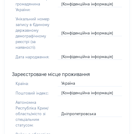
[Конфіденційна інформація]
громадянина
України:
Унікальний номер
запису в Єдиному
державному
[Конфіденційна інформація]
демографічному
реєстрі (за
наявності):
[Конфіденційна інформація]
Дата народження:
Зареєстроване місце проживання
Україна
Країна:
[Конфіденційна інформація]
Поштовий індекс:
Автономна
Республіка Крим/
Дніпропетровська
область/місто зі
спеціальним
статусом: