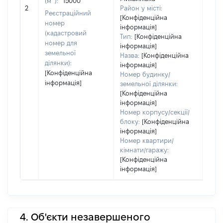
(м
):
15000
[Не
2
Район у місті:
заст
Реєстраційний
[Конфіденційна
номер
інформація]
(кадастровий
Тип:
[Конфіденційна
номер для
інформація]
земельної
Назва:
[Конфіденційна
ділянки):
інформація]
[Конфіденційна
Номер будинку/
інформація]
земельної ділянки:
[Конфіденційна
інформація]
Номер корпусу/секції/
блоку:
[Конфіденційна
інформація]
Номер квартири/
кімнати/гаражу:
[Конфіденційна
інформація]
4. Об'єкти незавершеного