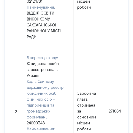
02124781
місцем
Найменування:
роботи
ВІДДІЛ ОСВІТИ
ВИКОНКОМУ
САКСАГАНСЬКОЇ
РАЙОННОЇ У МІСТІ
РАДИ
Джерело доходу:
Юридична особа,
зареєстрована в
Україні
Код в Єдиному
державному реєстрі
юридичних осіб,
Заробітна
фізичних осіб –
плата
підприємців та
отримана
громадських
за
271064
2
формувань:
основним
24600348
місцем
Найменування:
роботи