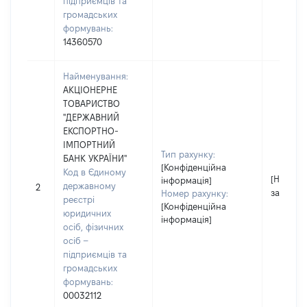
підприємців та
громадських
формувань:
14360570
Найменування:
АКЦІОНЕРНЕ
ТОВАРИСТВО
"ДЕРЖАВНИЙ
ЕКСПОРТНО-
ІМПОРТНИЙ
Тип рахунку:
БАНК УКРАЇНИ"
[Конфіденційна
Код в Єдиному
[Не
інформація]
державному
2
застосо
Номер рахунку:
реєстрі
[Конфіденційна
юридичних
інформація]
осіб, фізичних
осіб –
підприємців та
громадських
формувань:
00032112