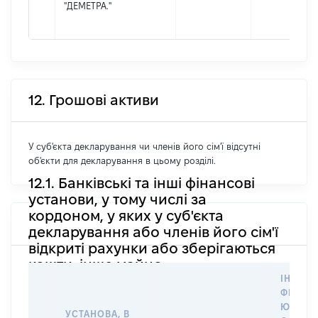
"ДЕМЕТРА."
12. Грошові активи
У суб'єкта декларування чи членів його сім'ї відсутні
об'єкти для декларування в цьому розділі.
12.1. Банківські та інші фінансові
установи, у тому числі за
кордоном, у яких у суб'єкта
декларування або членів його сім'ї
відкриті рахунки або зберігаються
кошти, інше майно
ІНФОР
ФІЗИЧН
ЮРИДИ
УСТАНОВА, В