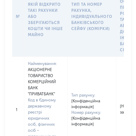
ОСОБУ,
ЯКІЙ ВІДКРИТО
ТИП ТА НОМЕР
ПРАВО
ТАКІ РАХУНКИ
РАХУНКА,
РОЗПО
№
АБО
ІНДИВІДУАЛЬНОГО
ТАКИМ
ЗБЕРІГАЮТЬСЯ
БАНКІВСЬКОГО
АБО М
КОШТИ ЧИ ІНШЕ
СЕЙФУ (КОМІРКИ)
ДО
МАЙНО
ІНДИВ
БАНКІ
СЕЙФУ 
Найменування:
АКЦІОНЕРНЕ
ТОВАРИСТВО
КОМЕРЦІЙНИЙ
БАНК
"ПРИВАТБАНК"
Тип рахунку:
Код в Єдиному
[Конфіденційна
державному
[Не
інформація]
1
реєстрі
застосо
Номер рахунку:
юридичних
[Конфіденційна
інформація]
осіб, фізичних
осіб –