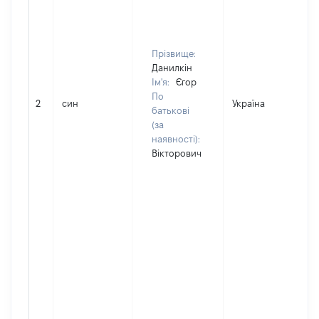
Прізвище:
Данилкін
Ім'я:
Єгор
По
2
син
Україна
батькові
(за
наявності):
Вікторович