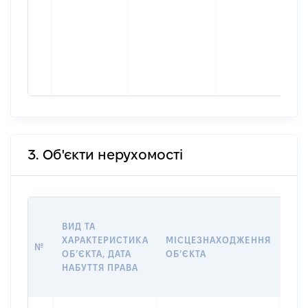
3. Об'єкти нерухомості
ВАР
ВИД ТА
ДАТ
ХАРАКТЕРИСТИКА
МІСЦЕЗНАХОДЖЕННЯ
ПРА
№
ОБʼЄКТА, ДАТА
ОБʼЄКТА
ОС
НАБУТТЯ ПРАВА
ГР
ОЦІ