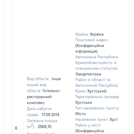
Країна:
Україна
Поштовий індекс:
[Конфіденційна
інформація]
Автономна Республіка
Крим/область/місто зі
спеціальним статусом:
Закарпатська
Вид об'єкта:
Інше
Район в області та
Інший вид
Автономній Республіці
об'єкта:
Готельно-
Крим:
Хустський
ресторанний
Територіальна громада:
Хустська
комплекс
Тип населеного пункту:
Дата набуття
Місто
права:
17.09.2014
Населений пункт:
Хуст
Загальна площа
[Н
2
Район у місті:
(м
):
2566,10
6
за
[Конфіденційна