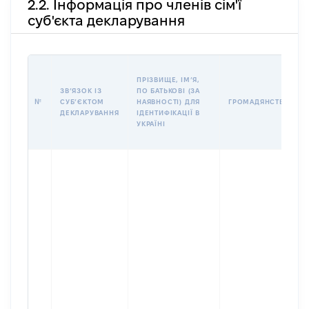
2.2. Інформація про членів сім'ї
суб'єкта декларування
ПРІЗВИЩЕ, ІМʼЯ,
ЗВʼЯЗОК ІЗ
ПО БАТЬКОВІ (ЗА
№
СУБʼЄКТОМ
НАЯВНОСТІ) ДЛЯ
ГРОМАДЯНСТВО
ДЕКЛАРУВАННЯ
ІДЕНТИФІКАЦІЇ В
УКРАЇНІ