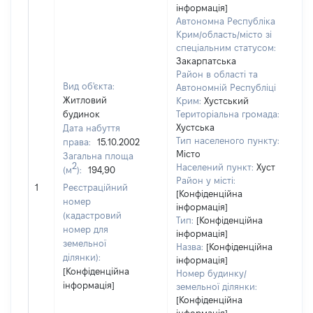
інформація]
Автономна Республіка
Крим/область/місто зі
спеціальним статусом:
Закарпатська
Район в області та
Вид об'єкта:
Автономній Республіці
Житловий
Крим:
Хустський
будинок
Територіальна громада:
Хустська
Дата набуття
Тип населеного пункту:
права:
15.10.2002
Місто
Загальна площа
36
2
Населений пункт:
Хуст
(м
):
194,90
Ти
Район у місті:
обʼ
1
Реєстраційний
[Конфіденційна
ва
номер
інформація]
на
(кадастровий
Тип:
[Конфіденційна
номер для
інформація]
земельної
Назва:
[Конфіденційна
ділянки):
інформація]
[Конфіденційна
Номер будинку/
інформація]
земельної ділянки:
[Конфіденційна