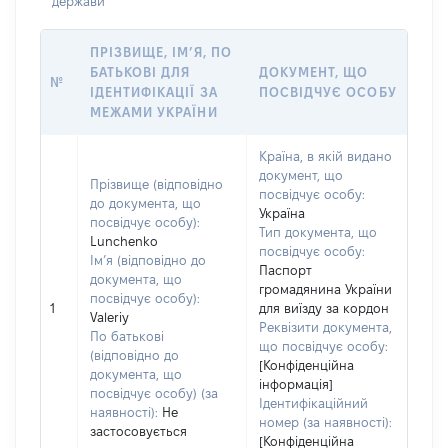
держави
ПРІЗВИЩЕ, ІМ’Я, ПО
БАТЬКОВІ ДЛЯ
ДОКУМЕНТ, ЩО
№
ІДЕНТИФІКАЦІЇ ЗА
ПОСВІДЧУЄ ОСОБУ
МЕЖАМИ УКРАЇНИ
Країна, в якій видано
документ, що
Прізвище (відповідно
посвідчує особу:
до документа, що
Україна
посвідчує особу):
Тип документа, що
Lunchenko
посвідчує особу:
Ім’я (відповідно до
Паспорт
документа, що
громадянина України
посвідчує особу):
1
для виїзду за кордон
Valeriy
Реквізити документа,
По батькові
що посвідчує особу:
(відповідно до
[Конфіденційна
документа, що
інформація]
посвідчує особу) (за
Ідентифікаційний
наявності):
Не
номер (за наявності):
застосовується
[Конфіденційна