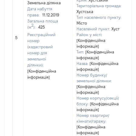
Крим:
Хустський
Земельна ділянка
Територіальна громада:
Дата набуття
Хустська
права:
11.12.2019
Тип населеного пункту:
Загальна площа
Місто
28
2
(м
):
425
Населений пункт:
Хуст
Ти
Реєстраційний
Район у місті:
обʼ
5
[Конфіденційна
номер
ва
інформація]
(кадастровий
на
Тип:
[Конфіденційна
номер для
інформація]
земельної
Назва:
[Конфіденційна
ділянки):
інформація]
[Конфіденційна
Номер будинку/
інформація]
земельної ділянки:
[Конфіденційна
інформація]
Номер корпусу/секції/
блоку:
[Конфіденційна
інформація]
Номер квартири/
кімнати/гаражу:
[Конфіденційна
інформація]