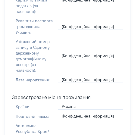
картки платника
податків (за
наявності):
Реквізити паспорта
[Конфіденційна інформація]
громадянина
України:
Унікальний номер
запису в Єдиному
державному
[Конфіденційна інформація]
демографічному
реєстрі (за
наявності):
[Конфіденційна інформація]
Дата народження:
Зареєстроване місце проживання
Україна
Країна:
[Конфіденційна інформація]
Поштовий індекс:
Автономна
Республіка Крим/