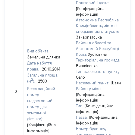
Поштовий індекс:
[Конфіденційна
інформація]
Автономна Республіка
Крим/область/місто зі
спеціальним статусом:
Закарпатська
Район в області та
Автономній Республіці
Вид об'єкта:
Крим:
Хустський
Земельна ділянка
Територіальна громада:
Дата набуття
Вишківська
права:
20.10.2014
Тип населеного пункту:
Загальна площа
Село
49
2
(м
):
2500
Населений пункт:
Шаян
Ти
Реєстраційний
Район у місті:
обʼ
3
[Конфіденційна
номер
ва
інформація]
(кадастровий
на
Тип:
[Конфіденційна
номер для
інформація]
земельної
Назва:
[Конфіденційна
ділянки):
інформація]
[Конфіденційна
Номер будинку/
інформація]
земельної ділянки: