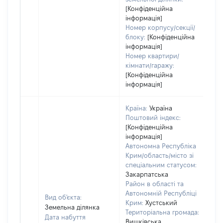
[Конфіденційна
інформація]
Номер корпусу/секції/
блоку:
[Конфіденційна
інформація]
Номер квартири/
кімнати/гаражу:
[Конфіденційна
інформація]
Країна:
Україна
Поштовий індекс:
[Конфіденційна
інформація]
Автономна Республіка
Крим/область/місто зі
спеціальним статусом:
Закарпатська
Район в області та
Автономній Республіці
Вид об'єкта:
Крим:
Хустський
Земельна ділянка
Територіальна громада:
Дата набуття
Вишківська