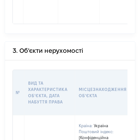
3. Об'єкти нерухомості
ВА
ВИД ТА
ДА
ХАРАКТЕРИСТИКА
МІСЦЕЗНАХОДЖЕННЯ
ПР
№
ОБʼЄКТА, ДАТА
ОБʼЄКТА
О
НАБУТТЯ ПРАВА
Г
ОЦ
Країна:
Україна
Поштовий індекс:
[Конфіденційна