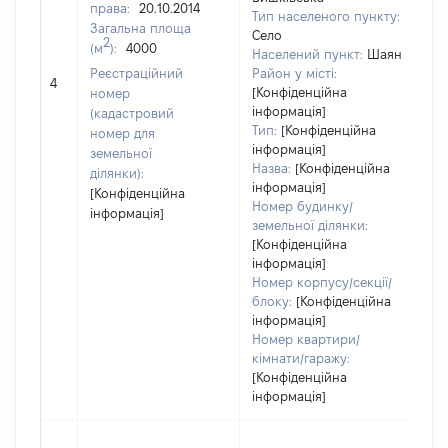
права:
20.10.2014
Тип населеного пункту:
Загальна площа
Село
68
2
(м
):
4000
Населений пункт:
Шаян
Ти
Реєстраційний
Район у місті:
обʼ
4
[Конфіденційна
номер
ва
інформація]
(кадастровий
на
Тип:
[Конфіденційна
номер для
інформація]
земельної
Назва:
[Конфіденційна
ділянки):
інформація]
[Конфіденційна
Номер будинку/
інформація]
земельної ділянки:
[Конфіденційна
інформація]
Номер корпусу/секції/
блоку:
[Конфіденційна
інформація]
Номер квартири/
кімнати/гаражу:
[Конфіденційна
інформація]