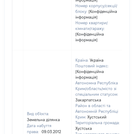
інформація]
Номер корпусу/секції/
блоку:
[Конфіденційна
інформація]
Номер квартири/
кімнати/гаражу:
[Конфіденційна
інформація]
Країна:
Україна
Поштовий індекс:
[Конфіденційна
інформація]
Автономна Республіка
Крим/область/місто зі
спеціальним статусом:
Закарпатська
Район в області та
Автономній Республіці
Вид об'єкта:
Крим:
Хустський
Земельна ділянка
Територіальна громада:
Дата набуття
Хустська
права:
09.03.2012