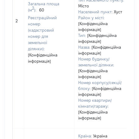
Тип населеного пункту:
Загальна площа
Місто
24
2
(м
):
60
Населений пункт:
Хуст
Ти
Реєстраційний
Район у місті:
обʼ
2
[Конфіденційна
номер
ва
інформація]
(кадастровий
на
Тип:
[Конфіденційна
номер для
інформація]
земельної
Назва:
[Конфіденційна
ділянки):
інформація]
[Конфіденційна
Номер будинку/
інформація]
земельної ділянки:
[Конфіденційна
інформація]
Номер корпусу/секції/
блоку:
[Конфіденційна
інформація]
Номер квартири/
кімнати/гаражу:
[Конфіденційна
інформація]
Країна:
Україна