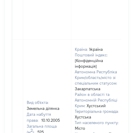
Країна:
Україна
Поштовий індекс:
[Конфіденційна
інформація]
Автономна Республіка
Крим/область/місто зі
спеціальним статусом:
Закарпатська
Район в області та
Автономній Республіці
Вид об'єкта:
Крим:
Хустський
Земельна ділянка
Територіальна громада:
Дата набуття
Хустська
права:
10.10.2005
Тип населеного пункту:
Загальна площа
Місто
2
(м
):
525